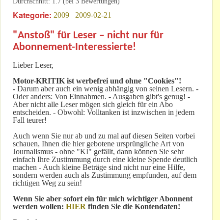
Durchschnitt:
1.7
(bei
3
Bewertungen)
Kategorie:
2009
2009-02-21
"Anstoß" für Leser – nicht nur für
Abonnement-Interessierte!
Lieber Leser,
Motor-KRITIK
ist werbefrei und ohne "Cookies"!
-
Darum aber auch ein wenig abhängig von seinen Lesern. -
Oder anders: Von Einnahmen. - Ausgaben gibt's genug! -
Aber nicht alle Leser mögen sich gleich für ein Abo
entscheiden. - Obwohl: Volltanken ist inzwischen in jedem
Fall teurer!
Auch wenn Sie nur ab und zu mal auf diesen Seiten vorbei
schauen, Ihnen die hier gebotene ursprüngliche Art von
Journalismus - ohne "KI" gefällt, dann können Sie sehr
einfach Ihre Zustimmung durch eine kleine Spende deutlich
machen - Auch kleine Beträge sind nicht nur eine Hilfe,
sondern werden auch als Zustimmung empfunden, auf dem
richtigen Weg zu sein!
Wenn Sie aber sofort ein für mich wichtiger Abonnent
werden wollen:
HIER
finden Sie die Kontendaten!