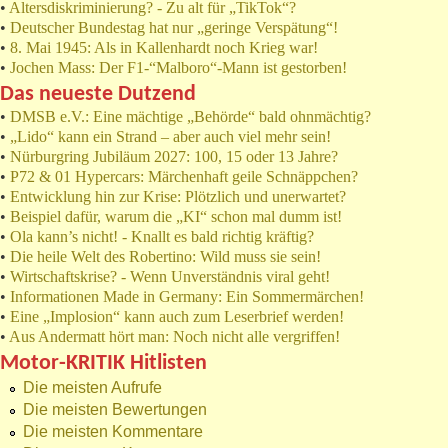
•
Altersdiskriminierung? - Zu alt für „TikTok“?
•
Deutscher Bundestag hat nur „geringe Verspätung“!
•
8. Mai 1945: Als in Kallenhardt noch Krieg war!
•
Jochen Mass: Der F1-“Malboro“-Mann ist gestorben!
Das neueste Dutzend
•
DMSB e.V.: Eine mächtige „Behörde“ bald ohnmächtig?
•
„Lido“ kann ein Strand – aber auch viel mehr sein!
•
Nürburgring Jubiläum 2027: 100, 15 oder 13 Jahre?
•
P72 & 01 Hypercars: Märchenhaft geile Schnäppchen?
•
Entwicklung hin zur Krise: Plötzlich und unerwartet?
•
Beispiel dafür, warum die „KI“ schon mal dumm ist!
•
Ola kann’s nicht! - Knallt es bald richtig kräftig?
•
Die heile Welt des Robertino: Wild muss sie sein!
•
Wirtschaftskrise? - Wenn Unverständnis viral geht!
•
Informationen Made in Germany: Ein Sommermärchen!
•
Eine „Implosion“ kann auch zum Leserbrief werden!
•
Aus Andermatt hört man: Noch nicht alle vergriffen!
Motor-KRITIK Hitlisten
Die meisten Aufrufe
Die meisten Bewertungen
Die meisten Kommentare