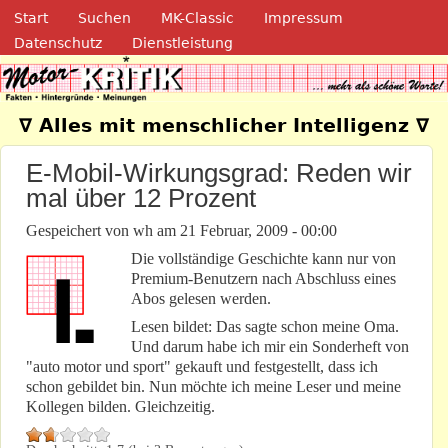
Navigation
Direkt zum Inhalt
Start
Suchen
MK-Classic
Impressum
Datenschutz
Dienstleistung
Motor-Kritik.de
∇ Alles mit menschlicher Intelligenz ∇
E-Mobil-Wirkungsgrad: Reden wir
mal über 12 Prozent
Gespeichert von
wh
am
21 Februar, 2009 - 00:00
Die vollständige Geschichte kann nur von
Premium-Benutzern nach Abschluss eines
Abos gelesen werden.
Lesen bildet: Das sagte schon meine Oma.
Und darum habe ich mir ein Sonderheft von
"auto motor und sport" gekauft und festgestellt, dass ich
schon gebildet bin. Nun möchte ich meine Leser und meine
Kollegen bilden. Gleichzeitig.