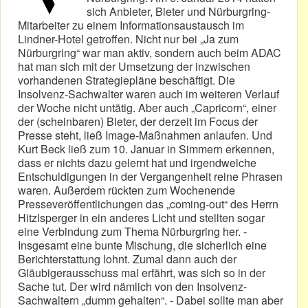
sich Anbieter, Bieter und Nürburgring-
Mitarbeiter zu einem Informationsaustausch im
Lindner-Hotel getroffen. Nicht nur bei „Ja zum
Nürburgring“ war man aktiv, sondern auch beim ADAC
hat man sich mit der Umsetzung der inzwischen
vorhandenen Strategiepläne beschäftigt. Die
Insolvenz-Sachwalter waren auch im weiteren Verlauf
der Woche nicht untätig. Aber auch „Capricorn“, einer
der (scheinbaren) Bieter, der derzeit im Focus der
Presse steht, ließ Image-Maßnahmen anlaufen. Und
Kurt Beck ließ zum 10. Januar in Simmern erkennen,
dass er nichts dazu gelernt hat und irgendwelche
Entschuldigungen in der Vergangenheit reine Phrasen
waren. Außerdem rückten zum Wochenende
Presseveröffentlichungen das „coming-out“ des Herrn
Hitzlsperger in ein anderes Licht und stellten sogar
eine Verbindung zum Thema Nürburgring her. -
Insgesamt eine bunte Mischung, die sicherlich eine
Berichterstattung lohnt. Zumal dann auch der
Gläubigerausschuss mal erfährt, was sich so in der
Sache tut. Der wird nämlich von den Insolvenz-
Sachwaltern „dumm gehalten“. - Dabei sollte man aber