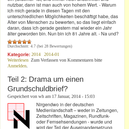
nutzbar, dann ist man auch von hohem Wert. - Warum
ich mich gerade in diesen Tagen mit den
unterschiedlichen Möglichkeiten beschäftigt habe, das
Alter von Menschen zu bewerten, so das liegt einfach
daran, dass ich gerade gestern mal wieder ein Jahr
älter geworden bin. Nun bin ich 81 Jahre alt. - Na und?
Durchschnitt:
4.7
(bei
28
Bewertungen)
Kategorie:
2014
2014-01
Weiterlesen
über 19. Januar 2014: Lieber Leser!
Zum Verfassen von Kommentaren bitte
Anmelden
.
Teil 2: Drama um einen
Grundschuldbrief?
Gespeichert von
wh
am
17 Januar, 2014 - 15:03
Nirgendwo in der deutschen
Medienlandschaft – weder in Zeitungen,
Zeitschriften, Magazinen, Rundfunk-
oder Fernsehsendungen - wurde und
wird der Teil der Auseinandersetzung