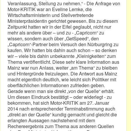
Veranlassung, Stellung zu nehmen.“ - Die Anfrage von
Motor-KRITIK war an Eveline Lemke, die
Wirtschaftsministerin und Stellvertretende
Ministerpräsidentin gerichtet gewesen. Bis zu diesem
Zeitpunkt hatten wir in der Eifel geglaubt, nicht nur
mehr als andere über – und zu - „Capricorn“ zu
wissen, sondern auch über „GetSpeed“, den
„Capricorn“-Partner beim Versuch den Nürburgring zu
kaufen. Wir hatten bis dahin auch schon – so denken
wir – viele bis dahin unbekannte „Kleinigkeiten“ zum
Thema veröffentlicht. Diese sehr klare Information aus
Mainz war nun Anlass, weiter „am Thema“ zu bleiben
und Hintergründe freizulegen. Die Antwort aus Mainz
macht eigentlich deutlich, wie leicht sich Politiker mit
oberflächlichen Informationen zufrieden geben.
Gerade wenn man sie direkt „von der Quelle“ erhält.
Um diesen Eindruck bestätigt – oder widerlegt - zu
bekommen, hat sich Motor-KRITIK am 27. Januar
2014 nach entsprechender Terminabstimmung auch
„direkt an der Quelle“ kundig gemacht und gleicht die
erlangten Aussagen nachstehend mit dem
Rechereergebnis zum Thema aus anderen Quellen