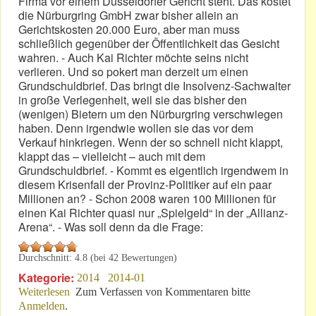
Firma vor einem Düsseldorfer Gericht steht. Das kostet
die Nürburgring GmbH zwar bisher allein an
Gerichtskosten 20.000 Euro, aber man muss
schließlich gegenüber der Öffentlichkeit das Gesicht
wahren. - Auch Kai Richter möchte seins nicht
verlieren. Und so pokert man derzeit um einen
Grundschuldbrief. Das bringt die Insolvenz-Sachwalter
in große Verlegenheit, weil sie das bisher den
(wenigen) Bietern um den Nürburgring verschwiegen
haben. Denn irgendwie wollen sie das vor dem
Verkauf hinkriegen. Wenn der so schnell nicht klappt,
klappt das – vielleicht – auch mit dem
Grundschuldbrief. - Kommt es eigentlich irgendwem in
diesem Krisenfall der Provinz-Politiker auf ein paar
Millionen an? - Schon 2008 waren 100 Millionen für
einen Kai Richter quasi nur „Spielgeld“ in der „Allianz-
Arena“. - Was soll denn da die Frage:
Durchschnitt:
4.8
(bei
42
Bewertungen)
Kategorie:
2014
2014-01
Weiterlesen
über Wo ist er denn – der Grundschuldbrief?
Zum Verfassen von Kommentaren bitte
Anmelden
.