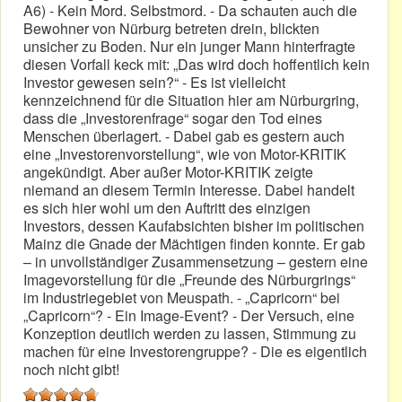
A6) - Kein Mord. Selbstmord. - Da schauten auch die
Bewohner von Nürburg betreten drein, blickten
unsicher zu Boden. Nur ein junger Mann hinterfragte
diesen Vorfall keck mit: „Das wird doch hoffentlich kein
Investor gewesen sein?“ - Es ist vielleicht
kennzeichnend für die Situation hier am Nürburgring,
dass die „Investorenfrage“ sogar den Tod eines
Menschen überlagert. - Dabei gab es gestern auch
eine „Investorenvorstellung“, wie von Motor-KRITIK
angekündigt. Aber außer Motor-KRITIK zeigte
niemand an diesem Termin Interesse. Dabei handelt
es sich hier wohl um den Auftritt des einzigen
Investors, dessen Kaufabsichten bisher im politischen
Mainz die Gnade der Mächtigen finden konnte. Er gab
– in unvollständiger Zusammensetzung – gestern eine
Imagevorstellung für die „Freunde des Nürburgrings“
im Industriegebiet von Meuspath. - „Capricorn“ bei
„Capricorn“? - Ein Image-Event? - Der Versuch, eine
Konzeption deutlich werden zu lassen, Stimmung zu
machen für eine Investorengruppe? - Die es eigentlich
noch nicht gibt!