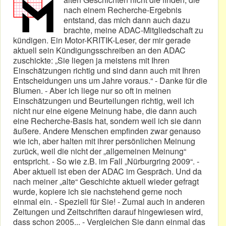
nach einem Recherche-Ergebnis
entstand, das mich dann auch dazu
brachte, meine ADAC-Mitgliedschaft zu
kündigen. Ein Motor-KRITIK-Leser, der mir gerade
aktuell sein Kündigungsschreiben an den ADAC
zuschickte: „Sie liegen ja meistens mit Ihren
Einschätzungen richtig und sind dann auch mit Ihren
Entscheidungen uns um Jahre voraus.“ - Danke für die
Blumen. - Aber ich liege nur so oft in meinen
Einschätzungen und Beurteilungen richtig, weil ich
nicht nur eine eigene Meinung habe, die dann auch
eine Recherche-Basis hat, sondern weil ich sie dann
äußere. Andere Menschen empfinden zwar genauso
wie ich, aber halten mit ihrer persönlichen Meinung
zurück, weil die nicht der „allgemeinen Meinung“
entspricht. - So wie z.B. im Fall „Nürburgring 2009“. -
Aber aktuell ist eben der ADAC im Gespräch. Und da
nach meiner „alte“ Geschichte aktuell wieder gefragt
wurde, kopiere ich sie nachstehend gerne noch
einmal ein. - Speziell für Sie! - Zumal auch in anderen
Zeitungen und Zeitschriften darauf hingewiesen wird,
dass schon 2005... - Vergleichen Sie dann einmal das