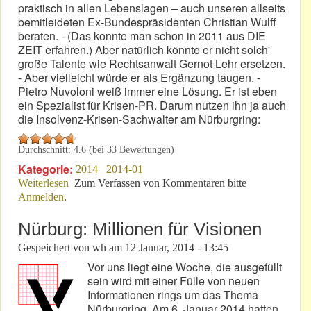
praktisch in allen Lebenslagen – auch unseren allseits
bemitleideten Ex-Bundespräsidenten Christian Wulff
beraten. - (Das konnte man schon in 2011 aus DIE
ZEIT erfahren.) Aber natürlich könnte er nicht solch'
große Talente wie Rechtsanwalt Gernot Lehr ersetzen.
- Aber vielleicht würde er als Ergänzung taugen. -
Pietro Nuvoloni weiß immer eine Lösung. Er ist eben
ein Spezialist für Krisen-PR. Darum nutzen ihn ja auch
die Insolvenz-Krisen-Sachwalter am Nürburgring:
Durchschnitt:
4.6
(bei
33
Bewertungen)
Kategorie:
2014
2014-01
Weiterlesen
über Wer, wann, wo – und wer warum nicht
Zum Verfassen von Kommentaren bitte
Anmelden
.
Nürburg: Millionen für Visionen
Gespeichert von
wh
am
12 Januar, 2014 - 13:45
Vor uns liegt eine Woche, die ausgefüllt
sein wird mit einer Fülle von neuen
Informationen rings um das Thema
Nürburgring. Am 6. Januar 2014 hatten