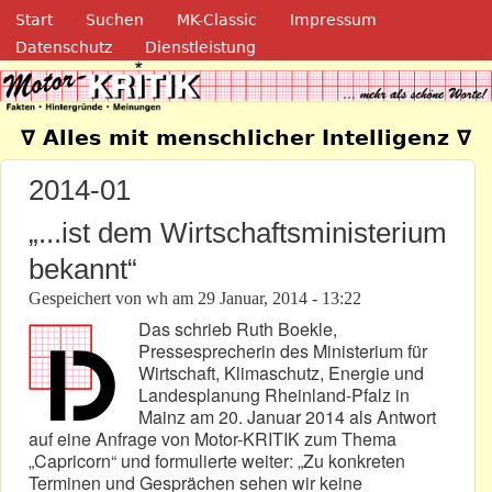
Navigation
Direkt zum Inhalt
Start
Suchen
MK-Classic
Impressum
Datenschutz
Dienstleistung
Motor-Kritik.de
∇ Alles mit menschlicher Intelligenz ∇
2014-01
„...ist dem Wirtschaftsministerium
bekannt“
Gespeichert von
wh
am
29 Januar, 2014 - 13:22
Das schrieb Ruth Boekle,
Pressesprecherin des Ministerium für
Wirtschaft, Klimaschutz, Energie und
Landesplanung Rheinland-Pfalz in
Mainz am 20. Januar 2014 als Antwort
auf eine Anfrage von Motor-KRITIK zum Thema
„Capricorn“ und formulierte weiter: „Zu konkreten
Terminen und Gesprächen sehen wir keine