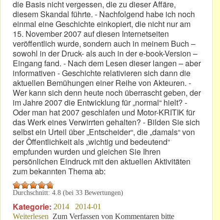
die Basis nicht vergessen, die zu dieser Affäre,
diesem Skandal führte. - Nachfolgend habe ich noch
einmal eine Geschichte einkopiert, die nicht nur am
15. November 2007 auf diesen Internetseiten
veröffentlich wurde, sondern auch in meinem Buch –
sowohl in der Druck- als auch in der e-book-Version –
Eingang fand. - Nach dem Lesen dieser langen – aber
informativen - Geschichte relativieren sich dann die
aktuellen Bemühungen einer Reihe von Akteuren. -
Wer kann sich denn heute noch überrascht geben, der
im Jahre 2007 die Entwicklung für „normal“ hielt? -
Oder man hat 2007 geschlafen und Motor-KRITIK für
das Werk eines Verwirrten gehalten? - Bilden Sie sich
selbst ein Urteil über „Entscheider“, die „damals“ von
der Öffentlichkeit als „wichtig und bedeutend“
empfunden wurden und gleichen Sie Ihren
persönlichen Eindruck mit den aktuellen Aktivitäten
zum bekannten Thema ab:
Durchschnitt:
4.8
(bei
33
Bewertungen)
Kategorie:
2014
2014-01
Weiterlesen
über Nürburg: Millionen für Visionen
Zum Verfassen von Kommentaren bitte