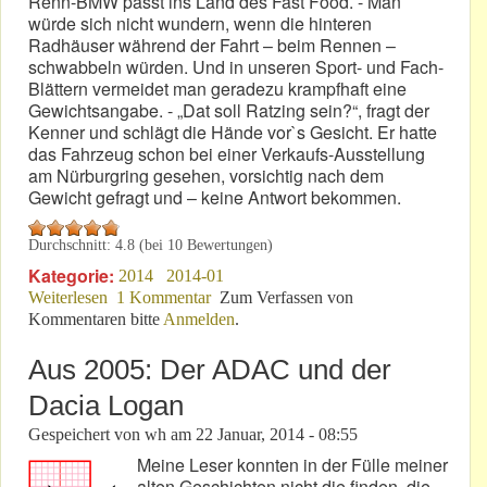
Renn-BMW passt ins Land des Fast Food. - Man
würde sich nicht wundern, wenn die hinteren
Radhäuser während der Fahrt – beim Rennen –
schwabbeln würden. Und in unseren Sport- und Fach-
Blättern vermeidet man geradezu krampfhaft eine
Gewichtsangabe. - „Dat soll Ratzing sein?“, fragt der
Kenner und schlägt die Hände vor`s Gesicht. Er hatte
das Fahrzeug schon bei einer Verkaufs-Ausstellung
am Nürburgring gesehen, vorsichtig nach dem
Gewicht gefragt und – keine Antwort bekommen.
Durchschnitt:
4.8
(bei
10
Bewertungen)
Kategorie:
2014
2014-01
Weiterlesen
über Racing-Modell: Fette Ballerina Meidet Waage
1 Kommentar
Zum Verfassen von
Kommentaren bitte
Anmelden
.
Aus 2005: Der ADAC und der
Dacia Logan
Gespeichert von
wh
am
22 Januar, 2014 - 08:55
Meine Leser konnten in der Fülle meiner
alten Geschichten nicht die finden, die