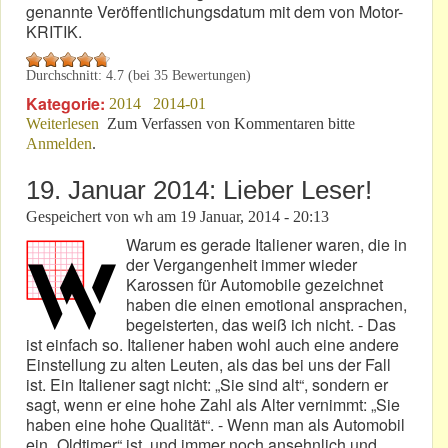
genannte Veröffentlichungsdatum mit dem von Motor-
KRITIK.
Durchschnitt:
4.7
(bei
35
Bewertungen)
Kategorie:
2014
2014-01
Weiterlesen
über Aus 2005: Der ADAC und der Dacia Logan
Zum Verfassen von Kommentaren bitte
Anmelden
.
19. Januar 2014: Lieber Leser!
Gespeichert von
wh
am
19 Januar, 2014 - 20:13
Warum es gerade Italiener waren, die in
der Vergangenheit immer wieder
Karossen für Automobile gezeichnet
haben die einen emotional ansprachen,
begeisterten, das weiß ich nicht. - Das
ist einfach so. Italiener haben wohl auch eine andere
Einstellung zu alten Leuten, als das bei uns der Fall
ist. Ein Italiener sagt nicht: „Sie sind alt“, sondern er
sagt, wenn er eine hohe Zahl als Alter vernimmt: „Sie
haben eine hohe Qualität“. - Wenn man als Automobil
ein „Oldtimer“ ist, und immer noch ansehnlich und