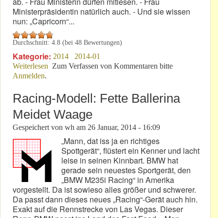
ab. - Frau Ministerin dürfen mitlesen. - Frau
Ministerpräsidentin natürlich auch. - Und sie wissen
nun: „Capricorn“...
Durchschnitt:
4.8
(bei
48
Bewertungen)
Kategorie:
2014
2014-01
Weiterlesen
über „...ist dem Wirtschaftsministerium bekannt“
Zum Verfassen von Kommentaren bitte
Anmelden
.
Racing-Modell: Fette Ballerina
Meidet Waage
Gespeichert von
wh
am
26 Januar, 2014 - 16:09
„Mann, dat iss ja en richtiges
Spottgerät“, flüstert ein Kenner und lacht
leise in seinen Kinnbart. BMW hat
gerade sein neuestes Sportgerät, den
„BMW M235i Racing“ in Amerika
vorgestellt. Da ist sowieso alles größer und schwerer.
Da passt dann dieses neues „Racing“-Gerät auch hin.
Exakt auf die Rennstrecke von Las Vegas. Dieser