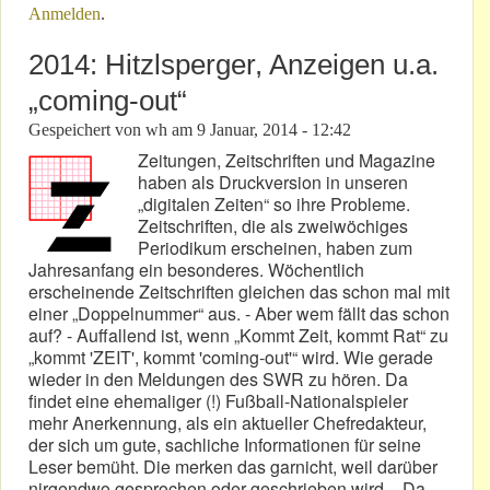
Anmelden
.
2014: Hitzlsperger, Anzeigen u.a.
„coming-out“
Gespeichert von
wh
am
9 Januar, 2014 - 12:42
Zeitungen, Zeitschriften und Magazine
haben als Druckversion in unseren
„digitalen Zeiten“ so ihre Probleme.
Zeitschriften, die als zweiwöchiges
Periodikum erscheinen, haben zum
Jahresanfang ein besonderes. Wöchentlich
erscheinende Zeitschriften gleichen das schon mal mit
einer „Doppelnummer“ aus. - Aber wem fällt das schon
auf? - Auffallend ist, wenn „Kommt Zeit, kommt Rat“ zu
„kommt 'ZEIT', kommt 'coming-out'“ wird. Wie gerade
wieder in den Meldungen des SWR zu hören. Da
findet eine ehemaliger (!) Fußball-Nationalspieler
mehr Anerkennung, als ein aktueller Chefredakteur,
der sich um gute, sachliche Informationen für seine
Leser bemüht. Die merken das garnicht, weil darüber
nirgendwo gesprochen oder geschrieben wird. - Da