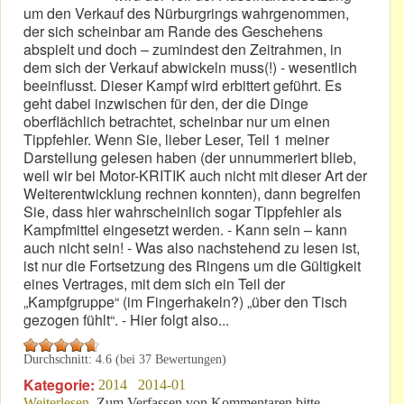
um den Verkauf des Nürburgrings wahrgenommen,
der sich scheinbar am Rande des Geschehens
abspielt und doch – zumindest den Zeitrahmen, in
dem sich der Verkauf abwickeln muss(!) - wesentlich
beeinflusst. Dieser Kampf wird erbittert geführt. Es
geht dabei inzwischen für den, der die Dinge
oberflächlich betrachtet, scheinbar nur um einen
Tippfehler. Wenn Sie, lieber Leser, Teil 1 meiner
Darstellung gelesen haben (der unnummeriert blieb,
weil wir bei Motor-KRITIK auch nicht mit dieser Art der
Weiterentwicklung rechnen konnten), dann begreifen
Sie, dass hier wahrscheinlich sogar Tippfehler als
Kampfmittel eingesetzt werden. - Kann sein – kann
auch nicht sein! - Was also nachstehend zu lesen ist,
ist nur die Fortsetzung des Ringens um die Gültigkeit
eines Vertrages, mit dem sich ein Teil der
„Kampfgruppe“ (im Fingerhakeln?) „über den Tisch
gezogen fühlt“. - Hier folgt also...
Durchschnitt:
4.6
(bei
37
Bewertungen)
Kategorie:
2014
2014-01
Weiterlesen
über Teil 2: Drama um einen Grundschuldbrief?
Zum Verfassen von Kommentaren bitte