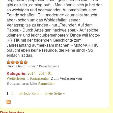
gibt es kein „coming-out“. - Man könnte sich ja bei der
so wichtigen und bedeutenden Automobilindustrie
Feinde schaffen. Ein „moderner“ Journalist braucht
aber - schon um das Wohlgefallen seiner
Verlagsspitze zu finden - nur „Freunde“. Auf dem
Papier. - Durch Anzeigen nachweisbar. - Auf solche
„kleinen“ und leicht „übersehbaren“ Dinge will Motor-
KRITIK mit der folgenden Geschichte zum
Jahresanfang aufmerksam machen. - Motor-KRITIK
braucht eben keine Freunde, die keine sind! - So
einfach ist das.
Durchschnitt:
5
(bei
7
Bewertungen)
Kategorie:
2014
2014-01
Weiterlesen
über 2014: Hitzlsperger, Anzeigen u.a. „coming-out“
1 Kommentar
Zum Verfassen von
Kommentaren bitte
Anmelden
.
1
2
nächste Seite ›
letzte Seite »
Seiten