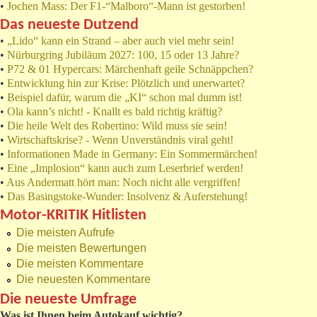
•
Jochen Mass: Der F1-“Malboro“-Mann ist gestorben!
Das neueste Dutzend
•
„Lido“ kann ein Strand – aber auch viel mehr sein!
•
Nürburgring Jubiläum 2027: 100, 15 oder 13 Jahre?
•
P72 & 01 Hypercars: Märchenhaft geile Schnäppchen?
•
Entwicklung hin zur Krise: Plötzlich und unerwartet?
•
Beispiel dafür, warum die „KI“ schon mal dumm ist!
•
Ola kann’s nicht! - Knallt es bald richtig kräftig?
•
Die heile Welt des Robertino: Wild muss sie sein!
•
Wirtschaftskrise? - Wenn Unverständnis viral geht!
•
Informationen Made in Germany: Ein Sommermärchen!
•
Eine „Implosion“ kann auch zum Leserbrief werden!
•
Aus Andermatt hört man: Noch nicht alle vergriffen!
•
Das Basingstoke-Wunder: Insolvenz & Auferstehung!
Motor-KRITIK Hitlisten
Die meisten Aufrufe
Die meisten Bewertungen
Die meisten Kommentare
Die neuesten Kommentare
Die neueste Umfrage
Was ist Ihnen beim Autokauf wichtig?