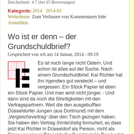
Durchschnitt:
4.7
(bei
65
Bewertungen)
Kategorie:
2014
2014-01
Weiterlesen
über Freunde, höret die Signale!
Zum Verfassen von Kommentaren bitte
Anmelden
.
Wo ist er denn – der
Grundschuldbrief?
Gespeichert von
wh
am
14 Januar, 2014 - 09:19
Es ist noch lange nicht Ostern. Und
schon ist alles auf der Suche. Nach
einem Grundschuldbrief. Kai Richter hat
ihn irgendwo gut versteckt – und
vergessen. Ein Stück Papier ist eben
ein Stück Papier. Und man wird nicht jünger. - Und
dann sind da noch die Streitigkeiten mit den
Vertragspartnern. Weil die den ausgebufften
Düsseldorfer Jungen (aus Dortmund) mit dem
„Vergleichsvertrag“ über den Tisch gezogen haben.
Sie haben den Vertrag (hinter)listig formuliert, so dass
jetzt Kai Richter in Düsseldorf als Person, nicht als