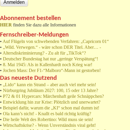
Abonnement bestellen
HIER
finden Sie dazu alle Informationen
Fernschreiber-Meldungen
•
Auf Flügeln von schwebenden Verfahren: „Capricorn 01“
•
„Wild. Verwegen.“ - wäre schon DER Titel. Aber… -
•
Altersdiskriminierung? - Zu alt für „TikTok“?
•
Deutscher Bundestag hat nur „geringe Verspätung“!
•
8. Mai 1945: Als in Kallenhardt noch Krieg war!
•
Jochen Mass: Der F1-“Malboro“-Mann ist gestorben!
Das neueste Dutzend
•
„Lido“ kann ein Strand – aber auch viel mehr sein!
•
Nürburgring Jubiläum 2027: 100, 15 oder 13 Jahre?
•
P72 & 01 Hypercars: Märchenhaft geile Schnäppchen?
•
Entwicklung hin zur Krise: Plötzlich und unerwartet?
•
Beispiel dafür, warum die „KI“ schon mal dumm ist!
•
Ola kann’s nicht! - Knallt es bald richtig kräftig?
•
Die heile Welt des Robertino: Wild muss sie sein!
•
Wirtschaftskrise? - Wenn Unverständnis viral geht!