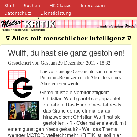
Navigation
Direkt zum Inhalt
Start
Suchen
MK-Classic
Impressum
Datenschutz
Dienstleistung
Motor-Kritik.de
∇ Alles mit menschlicher Intelligenz ∇
Wulff, du hast sie ganz gestohlen!
Gespeichert von
Gast
am
29 Dezember, 2011 - 18:32
Die vollständige Geschichte kann nur von
Premium-Benutzern nach Abschluss eines
Abos gelesen werden.
Gemeint ist die Vorbildhaftigkeit.
Christian Wulff glaubt sie gepachtet
zu haben. Das Ende eines Jahres ist
das Grund genug einmal darauf
hinzuweisen: Christian Wulff hat sie
gestohlen. - ? - Oder hat er sie evtl. mit
einem günstigen Kredit gekauft? - Weil das Thema
weniger MOTOR, vielleicht mehr KRITIK ist, soll hier