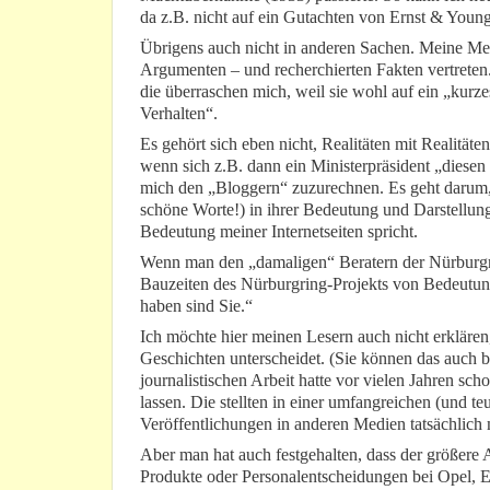
da z.B. nicht auf ein Gutachten von Ernst & Youn
Übrigens auch nicht in anderen Sachen. Meine Me
Argumenten – und recherchierten Fakten vertreten. 
die überraschen mich, weil sie wohl auf ein „kur
Verhalten“.
Es gehört sich eben nicht, Realitäten mit Realität
wenn sich z.B. dann ein Ministerpräsident „diesen
mich den „Bloggern“ zuzurechnen. Es geht darum, 
schöne Worte!) in ihrer Bedeutung und Darstellung
Bedeutung meiner Internetseiten spricht.
Wenn man den „damaligen“ Beratern der Nürburg
Bauzeiten des Nürburgring-Projekts von Bedeutun
haben sind Sie.“
Ich möchte hier meinen Lesern auch nicht erklären
Geschichten unterscheidet. (Sie können das auch 
journalistischen Arbeit hatte vor vielen Jahren s
lassen. Die stellten in einer umfangreichen (und te
Veröffentlichungen in anderen Medien tatsächlich m
Aber man hat auch festgehalten, dass der größere An
Produkte oder Personalentscheidungen bei Opel, E