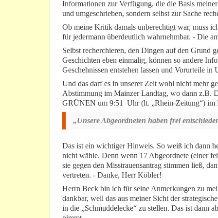
Informationen zur Verfügung, die die Basis meiner
und umgeschrieben, sondern selbst zur Sache reche
Ob meine Kritik damals unberechtigt war, muss ich
für jedermann überdeutlich wahrnehmbar. - Die a
Selbst recherchieren, den Dingen auf den Grund g
Geschichten eben einmalig, können so andere Inf
Geschehnissen entstehen lassen und Vorurteile in U
Und das darf es in unserer Zeit wohl nicht mehr g
Abstimmung im Mainzer Landtag, wo dann z.B. D
GRÜNEN um 9:51 Uhr (lt. „Rhein-Zeitung“) im 
„Unsere Abgeordneten haben frei entschiede
Das ist ein wichtiger Hinweis. So weiß ich dann h
nicht wähle. Denn wenn 17 Abgeordnete (einer feh
sie gegen den Misstrauensantrag stimmen ließ, dan
vertreten. - Danke, Herr Köbler!
Herrn Beck bin ich für seine Anmerkungen zu me
dankbar, weil das aus meiner Sicht der strategisc
in die „Schmuddelecke“ zu stellen. Das ist dann a
nimmt.