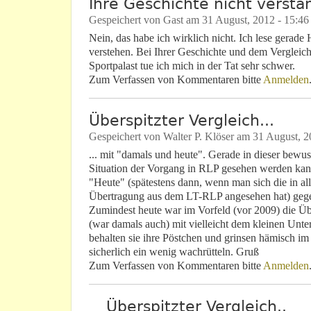
Ihre Geschichte nicht verst
Gespeichert von
Gast
am
31 August, 2012 - 15:46
Nein, das habe ich wirklich nicht. Ich lese gerade
verstehen. Bei Ihrer Geschichte und dem Vergleich
Sportpalast tue ich mich in der Tat sehr schwer.
Zum Verfassen von Kommentaren bitte
Anmelden
Überspitzter Vergleich...
Gespeichert von
Walter P. Klöser
am
31 August, 2
... mit "damals und heute". Gerade in dieser bewu
Situation der Vorgang in RLP gesehen werden kann
"Heute" (spätestens dann, wenn man sich die in al
Übertragung aus dem LT-RLP angesehen hat) gege
Zumindest heute war im Vorfeld (vor 2009) die Übe
(war damals auch) mit vielleicht dem kleinen Unter
behalten sie ihre Pöstchen und grinsen hämisch im d
sicherlich ein wenig wachrütteln. Gruß
Zum Verfassen von Kommentaren bitte
Anmelden
Überspitzter Vergleich..