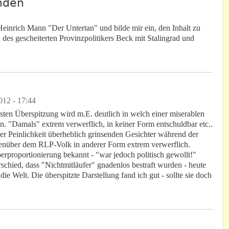
anden
 Heinrich Mann "Der Untertan" und bilde mir ein, den Inhalt zu
 des gescheiterten Provinzpolitikers Beck mit Stalingrad und
.
012 - 17:44
ssten Überspitzung wird m.E. deutlich in welch einer miserablen
. "Damals" extrem verwerflich, in keiner Form entschuldbar etc..
ler Peinlichkeit überheblich grinsenden Gesichter während der
nüber dem RLP-Volk in anderer Form extrem verwerflich.
rproportionierung bekannt - "war jedoch politisch gewollt!"
schied, dass "Nichtmitläufer" gnadenlos bestraft wurden - heute
ie Welt. Die überspitzte Darstellung fand ich gut - sollte sie doch
.