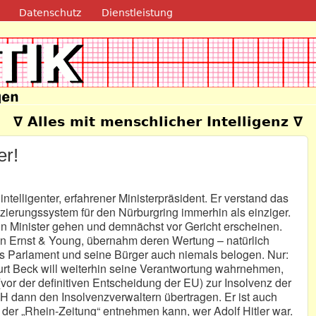
Direkt zum Inhalt
Datenschutz
Dienstleistung
e
∇ Alles mit menschlicher Intelligenz ∇
er!
 intelligenter, erfahrener Ministerpräsident. Er verstand das
zierungssystem für den Nürburgring immerhin als einziger.
in Minister gehen und demnächst vor Gericht erscheinen.
on Ernst & Young, übernahm deren Wertung – natürlich
as Parlament und seine Bürger auch niemals belogen. Nur:
urt Beck will weiterhin seine Verantwortung wahrnehmen,
vor der definitiven Entscheidung der EU) zur Insolvenz der
dann den Insolvenzverwaltern übertragen. Er ist auch
 der „Rhein-Zeitung“ entnehmen kann, wer Adolf Hitler war.