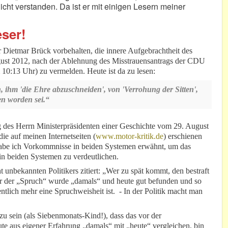
icht verstanden. Da ist er mit einigen Lesern meiner
eser!
r Dietmar Brück vorbehalten, die innere Aufgebrachtheit des
gust 2012, nach der Ablehnung des Misstrauensantrags der CDU
10:13 Uhr) zu vermelden. Heute ist da zu lesen:
, ihm 'die Ehre abzuschneiden', von 'Verrohung der Sitten',
en worden sei.“
g des Herrn Ministerpräsidenten einer Geschichte vom 29. August
die auf meinen Internetseiten (
www.motor-kritik.de
) erschienen
 habe ich Vorkommnisse in beiden Systemen erwähnt, um das
in beiden Systemen zu verdeutlichen.
 unbekannten Politikers zitiert: „Wer zu spät kommt, den bestraft
er der „Spruch“ wurde „damals“ und heute gut befunden und so
ntlich mehr eine Spruchweisheit ist. - In der Politik macht man
zu sein (als Siebenmonats-Kind!), dass das vor der
te aus eigener Erfahrung „damals“ mit „heute“ vergleichen, bin