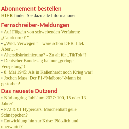
Abonnement bestellen
HIER
finden Sie dazu alle Informationen
Fernschreiber-Meldungen
•
Auf Flügeln von schwebenden Verfahren:
„Capricorn 01“
•
„Wild. Verwegen.“ - wäre schon DER Titel.
Aber… -
•
Altersdiskriminierung? - Zu alt für „TikTok“?
•
Deutscher Bundestag hat nur „geringe
Verspätung“!
•
8. Mai 1945: Als in Kallenhardt noch Krieg war!
•
Jochen Mass: Der F1-“Malboro“-Mann ist
gestorben!
Das neueste Dutzend
•
Nürburgring Jubiläum 2027: 100, 15 oder 13
Jahre?
•
P72 & 01 Hypercars: Märchenhaft geile
Schnäppchen?
•
Entwicklung hin zur Krise: Plötzlich und
unerwartet?