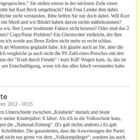
igesprochen." Sie stellen erneut in der nächsten Zeile einen
bitte hat Kurt Beck umgebracht? Hat Frau Lemke ihm dabei
chte nicht verstanden. Bitte helfen Sie mir doch dabei. Will Kurt
ur ein Mord und wir Blödel haben davon nichts mitbekommen?
da wir, Ihre Leser bestimmte Fakten nicht kennen? Oder sind das 2
ten? Copy/Paste Problem? Ein Ghostwriter vielleicht, der Ihre
nn ich werde aus Ihren Zeilen nicht mehr so recht schlau.
och an Winnetou geglaubt habe. Ich glaube auch an Sie, aber die
 Ich vergleiche ja auch nicht die PS Zahl eines Porsches mit den
us der "Kraft durch Freude" / kurz KdF Wagen kam. Ja, das ist
l um Entschuldigung, wenn ich das alles falsch verstanden habe.
.
ute
er, 2012 - 10:25
nen Unterschiede zwischen „Kindsein“ damals und heute
er meine Kinderjahre: 6 Jahre: Als ich in die Volksschule kam,
gen die „National-Zeitung“. (Es gab nichts anderes.) Es gab
chriftleiter. Die garantierten, dass die Anweisungen der Partei
saß nicht nur gerne vor dem „Volksempfänger“, sondern las auch