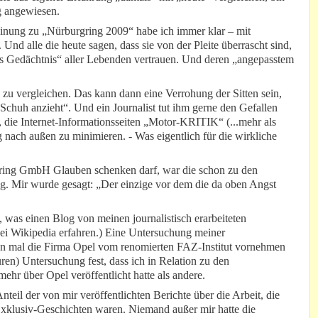
g angewiesen.
inung zu „Nürburgring 2009“ habe ich immer klar – mit
Und alle die heute sagen, dass sie von der Pleite überrascht sind,
zes Gedächtnis“ aller Lebenden vertrauen. Und deren „angepasstem
en zu vergleichen. Das kann dann eine Verrohung der Sitten sein,
 Schuh anzieht“. Und ein Journalist tut ihm gerne den Gefallen
die Internet-Informationsseiten „Motor-KRITIK“ (...mehr als
 nach außen zu minimieren. - Was eigentlich für die wirkliche
ring GmbH Glauben schenken darf, war die schon zu den
g. Mir wurde gesagt: „Der einzige vor dem die da oben Angst
, was einen Blog von meinen journalistisch erarbeiteten
bei Wikipedia erfahren.) Eine Untersuchung meiner
chon mal die Firma Opel vom renomierten FAZ-Institut vornehmen
uren) Untersuchung fest, dass ich in Relation zu den
ehr über Opel veröffentlicht hatte als andere.
teil der von mir veröffentlichten Berichte über die Arbeit, die
xklusiv-Geschichten waren. Niemand außer mir hatte die