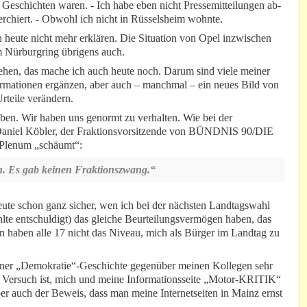
 Geschichten waren. - Ich habe eben nicht Pressemitteilungen ab-
rchiert. - Obwohl ich nicht in Rüsselsheim wohnte.
 heute nicht mehr erklären. Die Situation von Opel inzwischen
m Nürburgring übrigens auch.
ehen, das mache ich auch heute noch. Darum sind viele meiner
ormationen ergänzen, aber auch – manchmal – ein neues Bild von
rteile verändern.
eben. Wir haben uns genormt zu verhalten. Wie bei der
aniel Köbler, der Fraktionsvorsitzende von BÜNDNIS 90/DIE
Plenum „schäumt“:
n. Es gab keinen Fraktionszwang.“
eute schon ganz sicher, wen ich bei der nächsten Landtagswahl
lte entschuldigt) das gleiche Beurteilungsvermögen haben, das
n haben alle 17 nicht das Niveau, mich als Bürger im Landtag zu
iner „Demokratie“-Geschichte gegenüber meinen Kollegen sehr
he Versuch ist, mich und meine Informationsseite „Motor-KRITIK“
ber auch der Beweis, dass man meine Internetseiten in Mainz ernst