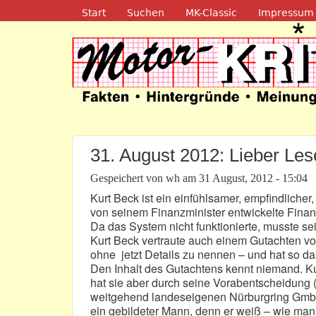
Navigation
Start
Suchen
MK-Classic
Impressum
Motor-Kritik.d
31. August 2012: Lieber Les
Gespeichert von
wh
am
31 August, 2012 - 15:04
Kurt Beck ist ein einfühlsamer, empfindlicher,
von seinem Finanzminister entwickelte Finan
Da das System nicht funktionierte, musste se
Kurt Beck vertraute auch einem Gutachten v
ohne jetzt Details zu nennen – und hat so d
Den Inhalt des Gutachtens kennt niemand. K
hat sie aber durch seine Vorabentscheidung (
weitgehend landeseigenen Nürburgring GmbH 
ein gebildeter Mann, denn er weiß – wie man