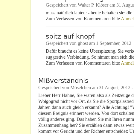
Gespeichert von
Walter P. Klöser
am
31 Augus
muss natürlich lauten: - heute behalten sie: die
Zum Verfassen von Kommentaren bitte
Anmel
spitz auf knopf
Gespeichert von
ghost
am
1 September, 2012 -
Dafür braucht es keine Überspitzung. Sie verke
suggestive Verbindung. So nimmt man sich di
Zum Verfassen von Kommentaren bitte
Anmel
Mißverständnis
Gespeichert von
Möselchen
am
31 August, 2012 -
Lieber Herr Hahne, Sie waren also als Zeitzeuge da
Wolgograd nicht vor Ort, da Sie die Sportpalastr
Jahren dann auch gleich erkannt? Alle Achtung! "Wo
diesem Ereignis erinnert werden. Von dort schalt
völlig anderes ging. Das haben Sie mit Ihren nunm
Zusammenhang her? Sie erzählen dann etwas weiter
kommt vor Gericht und der Richter entscheidet: Un