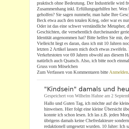
praktisch ohne Bedeutung. Der Industrielle wird fre
Zusammenhang inkl. Erfüllungsgehilfen her. Wen 
geholfen? Sie sagen nunmehr, man habe Ihre Geschi
Beck etwa auch den totalen Krieg, oder war es n
Oder ist das eine schwer verständliche Metapher, 
Geschichten, die versehentlich durcheinander gerie
Identität angenommen hat? Bitte helfen Sie mir, de
Vielleicht liegt es daran, dass ich mit 10 Jahren n
letzten 2 Artikel lassen mich doch etwas zweifeln.
Verkehrstoten vor 69 Jahren obwohl aus diesem Ha
natürlich auch Quatsch. Also, ich bitte noch einma
Gruss vom Möselchen
Zum Verfassen von Kommentaren bitte
Anmelden
"Kindsein" damals und he
Gespeichert von
Wilhelm Hahne
am
2 Septemb
Hallo und Guten Tag, ich möchte auf die klei
hinweisen. Hier folgt eine kleine Übersicht üb
konnte ich schon lesen. Ich las z.B. jeden Mor
übrigens damals keine Chefredakteure sondern S
redaktionell umgesetzt wurden. 10 Jahre: Ich 