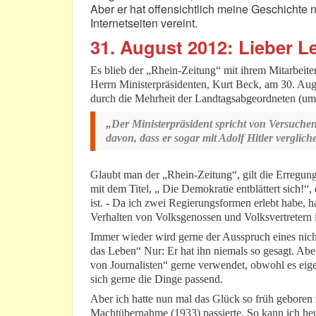
Aber er hat offensichtlich meine Geschichte n
Internetseiten vereint.
31. August 2012: Lieber L
Es blieb der „Rhein-Zeitung“ mit ihrem Mitarbeite
Herrn Ministerpräsidenten, Kurt Beck, am 30. Au
durch die Mehrheit der Landtagsabgeordneten (um 
„Der Ministerpräsident spricht von Versuchen
davon, dass er sogar mit Adolf Hitler verglich
Glaubt man der „Rhein-Zeitung“, gilt die Erregun
mit dem Titel, „ Die Demokratie entblättert sich!“, 
ist. - Da ich zwei Regierungsformen erlebt habe,
Verhalten von Volksgenossen und Volksvertretern 
Immer wieder wird gerne der Ausspruch eines nicht
das Leben“ Nur: Er hat ihn niemals so gesagt. Ab
von Journalisten“ gerne verwendet, obwohl es eige
sich gerne die Dinge passend.
Aber ich hatte nun mal das Glück so früh geboren 
Machtübernahme (1933) passierte. So kann ich heu