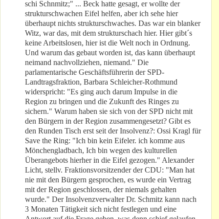
schi Schnmitz;" ... Beck hatte gesagt, er wollte der
strukturschwachen Eifel helfen, aber ich sehe hier
überhaupt nichts strukturschwaches. Das war ein blanker
Witz, war das, mit dem strukturschach hier. Hier gibt´s
keine Arbeitslosen, hier ist die Welt noch in Ordnung.
Und warum das gebaut worden ist, das kann überhaupt
neimand nachvollziehen, niemand." Die
parlamentarische Geschäftsführerin der SPD-
Landtragsfraktion, Barbara Schleicher-Rothmund
widerspricht: "Es ging auch darum Impulse in die
Region zu bringen und die Zukunft des Ringes zu
sichern." Warum haben sie sich von der SPD nicht mit
den Bürgern in der Region zusammengesetzt? Gibt es
den Runden Tisch erst seit der Insolvenz?: Ossi Kragl für
Save the Ring: "Ich bin kein Eifeler. ich komme aus
Mönchengladbach, Ich bin wegen des kulturellen
Überangebots hierher in die Eifel gezogen." Alexander
Licht, stellv. Fraktionsvorsitzender der CDU: "Man hat
nie mit den Bürgern gesprochen, es wurde ein Vertrag
mit der Region geschlossen, der niemals gehalten
wurde." Der Insolvenzverwalter Dr. Schmitz kann nach
3 Monaten Tätigkeit sich nicht festlegen und eine
Antwort auf die Frage geben, was denn schief gelaufen