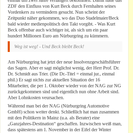
einmal um zwei Jahre verlängert bekommen. Damit hatte das
ZDF den Einfluss von Kurt Beck durch Fernhalten seines
Vordenkers zu vermindern gesucht. Nun scheint der
Zeitpunkt näher gekommen, wo das Duo Stadelmaier/Beck
bald wieder medienpolitisch den Takt vorgibt. - Was Kurt
Beck offenbar auch wichtiger ist, als sich um ein paar
hundert Millionen Euro am Nürburgring zu kümmern.
Weg ist weg! - Und Beck bleibt Beck!
Am Nürburgring hat jetzt der neue Insolvenzgeschäftsführer
das Sagen. Aber er sagt möglichst wenig, der Herr Prof. Dr.
Dr. Schmidt aus Trier. (Die Dr.-Titel = einmal jur., einmal
phil.) Er sagt nichts zur aktuellen Situation der 16
Mitarbeiter, die per 1. Oktober wieder von der NAG zur NG
zurückgekommen sind und eigentlich nun ohne Arbeit sind.
Aber Lohnkosten veursachen.
Während man bei der NAG (Nürburgring Automotive
GmbH) schon weiter denkt. Schließlich hat man zusammen
mit den Politikern in Mainz (u.a. als Berater) eine
„Ganzjahres-Destination“ geschaffen. Inzwischen weiß man,
dass spätestens am 1. November in der Eifel der Winter