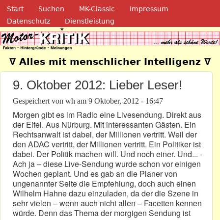
Navigation
Direkt zum Inhalt
Start
Suchen
MK-Classic
Impressum
Datenschutz
Dienstleistung
Motor-Kritik.de
∇ Alles mit menschlicher Intelligenz ∇
9. Oktober 2012: Lieber Leser!
Gespeichert von
wh
am
9 Oktober, 2012 - 16:47
Morgen gibt es im Radio eine Livesendung. Direkt aus
der Eifel. Aus Nürburg. Mit interessanten Gästen. Ein
Rechtsanwalt ist dabei, der Millionen vertritt. Weil der
den ADAC vertritt, der Millionen vertritt. Ein Politiker ist
dabei. Der Politik machen will. Und noch einer. Und... -
Ach ja – diese Live-Sendung wurde schon vor einigen
Wochen geplant. Und es gab an die Planer von
ungenannter Seite die Empfehlung, doch auch einen
Wilhelm Hahne dazu einzuladen, da der die Szene in
sehr vielen – wenn auch nicht allen – Facetten kennen
würde. Denn das Thema der morgigen Sendung ist