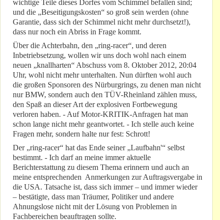
wichtige Teile dieses Dorfes vom Schimmel befallen sind;
und die „Beseitigungskosten“ so groß sein werden (ohne
Garantie, dass sich der Schimmel nicht mehr durchsetzt!),
dass nur noch ein Abriss in Frage kommt.
Über die Achterbahn, den „ring-racer“, und deren
Inbetriebsetzung, wollen wir uns doch wohl nach einem
neuen „knallharten“ Abschuss vom 8. Oktober 2012, 20:04
Uhr, wohl nicht mehr unterhalten. Nun dürften wohl auch
die großen Sponsoren des Nürburgrings, zu denen man nicht
nur BMW, sondern auch den TÜV-Rheinland zählen muss,
den Spaß an dieser Art der explosiven Fortbewegung
verloren haben. - Auf Motor-KRITIK-Anfragen hat man
schon lange nicht mehr geantwortet. - Ich stelle auch keine
Fragen mehr, sondern halte nur fest: Schrott!
Der „ring-racer“ hat das Ende seiner „Laufbahn'“ selbst
bestimmt. - Ich darf an meine immer aktuelle
Berichterstattung zu diesem Thema erinnern und auch an
meine entsprechenden Anmerkungen zur Auftragsvergabe in
die USA. Tatsache ist, dass sich immer – und immer wieder
– bestätigte, dass man Träumer, Politiker und andere
Ahnungslose nicht mit der Lösung von Problemen in
Fachbereichen beauftragen sollte.