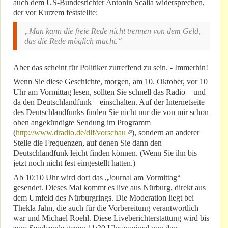
auch dem US-Bundesrichter Antonin Scalia widersprechen,
der vor Kurzem feststellte:
„Man kann die freie Rede nicht trennen von dem Geld,
das die Rede möglich macht.“
Aber das scheint für Politiker zutreffend zu sein. - Immerhin!
Wenn Sie diese Geschichte, morgen, am 10. Oktober, vor 10
Uhr am Vormittag lesen, sollten Sie schnell das Radio – und
da den Deutschlandfunk – einschalten. Auf der Internetseite
des Deutschlandfunks finden Sie nicht nur die von mir schon
oben angekündigte Sendung im Programm
(
http://www.dradio.de/dlf/vorschau
(link is external)
), sondern an anderer
Stelle die Frequenzen, auf denen Sie dann den
Deutschlandfunk leicht finden können. (Wenn Sie ihn bis
jetzt noch nicht fest eingestellt hatten.)
Ab 10:10 Uhr wird dort das „Journal am Vormittag“
gesendet. Dieses Mal kommt es live aus Nürburg, direkt aus
dem Umfeld des Nürburgrings. Die Moderation liegt bei
Thekla Jahn, die auch für die Vorbereitung verantwortlich
war und Michael Roehl. Diese Liveberichterstattung wird bis