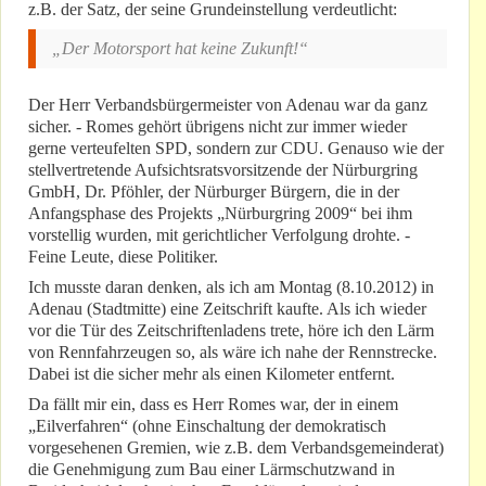
z.B. der Satz, der seine Grundeinstellung verdeutlicht:
„Der Motorsport hat keine Zukunft!“
Der Herr Verbandsbürgermeister von Adenau war da ganz
sicher. - Romes gehört übrigens nicht zur immer wieder
gerne verteufelten SPD, sondern zur CDU. Genauso wie der
stellvertretende Aufsichtsratsvorsitzende der Nürburgring
GmbH, Dr. Pföhler, der Nürburger Bürgern, die in der
Anfangsphase des Projekts „Nürburgring 2009“ bei ihm
vorstellig wurden, mit gerichtlicher Verfolgung drohte. -
Feine Leute, diese Politiker.
Ich musste daran denken, als ich am Montag (8.10.2012) in
Adenau (Stadtmitte) eine Zeitschrift kaufte. Als ich wieder
vor die Tür des Zeitschriftenladens trete, höre ich den Lärm
von Rennfahrzeugen so, als wäre ich nahe der Rennstrecke.
Dabei ist die sicher mehr als einen Kilometer entfernt.
Da fällt mir ein, dass es Herr Romes war, der in einem
„Eilverfahren“ (ohne Einschaltung der demokratisch
vorgesehenen Gremien, wie z.B. dem Verbandsgemeinderat)
die Genehmigung zum Bau einer Lärmschutzwand in