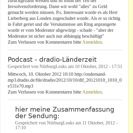
zurückgezahlt werden und ist somit der Teil der
Invsolvenzforderung. Dann wir wohl "alles" zu Geld
gemacht werden müssen. P.s. Interessant wurde es als Herr
Lieberberg aus Londen zugeschaltet wurde. Als er so richtig
in Fahrt geriet und die Versäumnisse am Ring anprangerte
wurde er vom Moderator abgewürgt - schade - "aber der
Moderator ist sicher auch nur abhängig beschäftigt"
Zum Verfassen von Kommentaren bitte
Anmelden
.
Podcast - dradio-Länderzeit
Gespeichert von
NürburgLeaks
am
10 Oktober, 2012 - 17:51
Mittwoch, 10. Oktober 2012 10:10 http://ondemand-
mp3.dradio.de/file/dradio/2012/10/10/dlf_20121010_1010_0
e531e70.mp3
Zum Verfassen von Kommentaren bitte
Anmelden
.
hier meine Zusammenfassung
der Sendung:
Gespeichert von
NürburgLeaks
am
11 Oktober, 2012 -
17:10