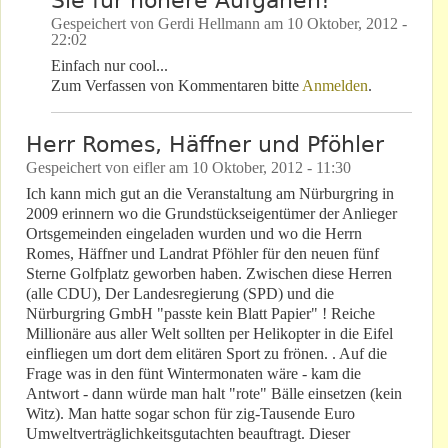
Sie für höhere Aufganen!
Gespeichert von
Gerdi Hellmann
am
10 Oktober, 2012 -
22:02
Einfach nur cool...
Zum Verfassen von Kommentaren bitte
Anmelden
.
Herr Romes, Häffner und Pföhler
Gespeichert von
eifler
am
10 Oktober, 2012 - 11:30
Ich kann mich gut an die Veranstaltung am Nürburgring in
2009 erinnern wo die Grundstückseigentümer der Anlieger
Ortsgemeinden eingeladen wurden und wo die Herrn
Romes, Häffner und Landrat Pföhler für den neuen fünf
Sterne Golfplatz geworben haben. Zwischen diese Herren
(alle CDU), Der Landesregierung (SPD) und die
Nürburgring GmbH "passte kein Blatt Papier" ! Reiche
Millionäre aus aller Welt sollten per Helikopter in die Eifel
einfliegen um dort dem elitären Sport zu frönen. . Auf die
Frage was in den fünt Wintermonaten wäre - kam die
Antwort - dann würde man halt "rote" Bälle einsetzen (kein
Witz). Man hatte sogar schon für zig-Tausende Euro
Umweltverträglichkeitsgutachten beauftragt. Dieser