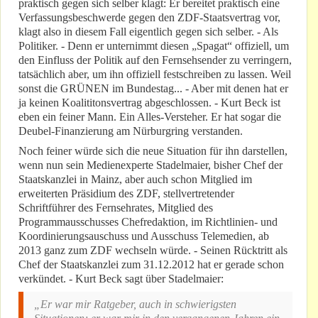
praktisch gegen sich selber klagt: Er bereitet praktisch eine
Verfassungsbeschwerde gegen den ZDF-Staatsvertrag vor,
klagt also in diesem Fall eigentlich gegen sich selber. - Als
Politiker. - Denn er unternimmt diesen „Spagat“ offiziell, um
den Einfluss der Politik auf den Fernsehsender zu verringern,
tatsächlich aber, um ihn offiziell festschreiben zu lassen. Weil
sonst die GRÜNEN im Bundestag... - Aber mit denen hat er
ja keinen Koalititonsvertrag abgeschlossen. - Kurt Beck ist
eben ein feiner Mann. Ein Alles-Versteher. Er hat sogar die
Deubel-Finanzierung am Nürburgring verstanden.
Noch feiner würde sich die neue Situation für ihn darstellen,
wenn nun sein Medienexperte Stadelmaier, bisher Chef der
Staatskanzlei in Mainz, aber auch schon Mitglied im
erweiterten Präsidium des ZDF, stellvertretender
Schriftführer des Fernsehrates, Mitglied des
Programmausschusses Chefredaktion, im Richtlinien- und
Koordinierungsauschuss und Ausschuss Telemedien, ab
2013 ganz zum ZDF wechseln würde. - Seinen Rücktritt als
Chef der Staatskanzlei zum 31.12.2012 hat er gerade schon
verkündet. - Kurt Beck sagt über Stadelmaier:
„Er war mir Ratgeber, auch in schwierigsten