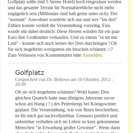
Goflplatz sollte (mit 5 Sterne Hotel) hoch eingezäunt werden
und das gesamte Terrain für Normalsterbliche nicht mehr
zugägnlich sein (Millionäre sind halt gerne unter sich). Der
"normale" Anwohner wurderte sich nur und wer "bis drei"
Zählen konnte verließ die Veranstaltung vorzeitig. Eins
wurde mir dabei deutlich: Diese Herren würden für ein paar
Euro ihre Großmutter verkaufen. Und zu einem "es tut mir
Leid" - konnte sich noch keiner der Drei durchringen ! Ob
Sie sich insgeheim wenigstens ein bisschen schämen :::?
Zum Verfassen von Kommentaren bitte
Anmelden
.
Golfplatz
Gespeichert von
Dr. Bellows
am
10 Oktober, 2012 -
20:49
Ob sie sich insgeheim schämen? Wohl kaum. Den
gleichen Quatsch hatte man übrigens Jahrzente zuvor
schon am Hang ( ! ) des Petersbergs bei Königswinter
geplant. Die Veranstaltung, wie von Ihnen beschrieben,
ist für mich gut nachvollziehbar. Genauso peinlich und
unbeirrbar verhalten sich im Leben zu kurz gekommene
Menschen "in Erwartung großer Gewinne". Wenn dann