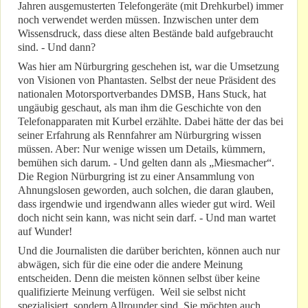
Jahren ausgemusterten Telefongeräte (mit Drehkurbel) immer
noch verwendet werden müssen. Inzwischen unter dem
Wissensdruck, dass diese alten Bestände bald aufgebraucht
sind. - Und dann?
Was hier am Nürburgring geschehen ist, war die Umsetzung
von Visionen von Phantasten. Selbst der neue Präsident des
nationalen Motorsportverbandes DMSB, Hans Stuck, hat
ungäubig geschaut, als man ihm die Geschichte von den
Telefonapparaten mit Kurbel erzählte. Dabei hätte der das bei
seiner Erfahrung als Rennfahrer am Nürburgring wissen
müssen. Aber: Nur wenige wissen um Details, kümmern,
bemühen sich darum. - Und gelten dann als „Miesmacher“.
Die Region Nürburgring ist zu einer Ansammlung von
Ahnungslosen geworden, auch solchen, die daran glauben,
dass irgendwie und irgendwann alles wieder gut wird. Weil
doch nicht sein kann, was nicht sein darf. - Und man wartet
auf Wunder!
Und die Journalisten die darüber berichten, können auch nur
abwägen, sich für die eine oder die andere Meinung
entscheiden. Denn die meisten können selbst über keine
qualifizierte Meinung verfügen. Weil sie selbst nicht
spezialisiert, sondern Allrounder sind. Sie möchten auch