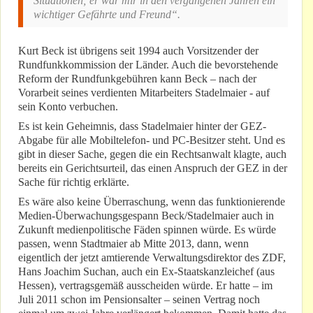
Situationen; er war mir in den vergangenen Jahren ein
wichtiger Gefährte und Freund“.
Kurt Beck ist übrigens seit 1994 auch Vorsitzender der
Rundfunkkommission der Länder. Auch die bevorstehende
Reform der Rundfunkgebühren kann Beck – nach der
Vorarbeit seines verdienten Mitarbeiters Stadelmaier - auf
sein Konto verbuchen.
Es ist kein Geheimnis, dass Stadelmaier hinter der GEZ-
Abgabe für alle Mobiltelefon- und PC-Besitzer steht. Und es
gibt in dieser Sache, gegen die ein Rechtsanwalt klagte, auch
bereits ein Gerichtsurteil, das einen Anspruch der GEZ in der
Sache für richtig erklärte.
Es wäre also keine Überraschung, wenn das funktionierende
Medien-Überwachungsgespann Beck/Stadelmaier auch in
Zukunft medienpolitische Fäden spinnen würde. Es würde
passen, wenn Stadtmaier ab Mitte 2013, dann, wenn
eigentlich der jetzt amtierende Verwaltungsdirektor des ZDF,
Hans Joachim Suchan, auch ein Ex-Staatskanzleichef (aus
Hessen), vertragsgemäß ausscheiden würde. Er hatte – im
Juli 2011 schon im Pensionsalter – seinen Vertrag noch