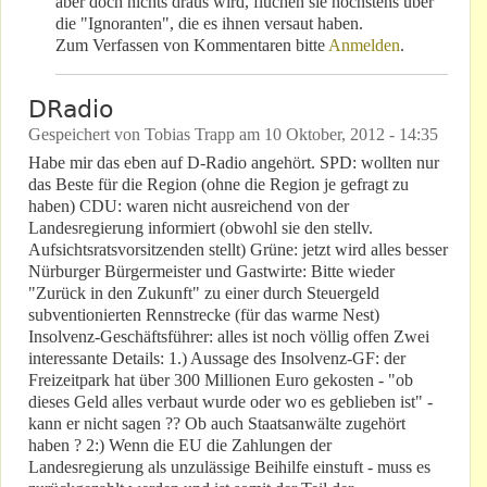
aber doch nichts draus wird, fluchen sie höchstens über
die "Ignoranten", die es ihnen versaut haben.
Zum Verfassen von Kommentaren bitte
Anmelden
.
DRadio
Gespeichert von
Tobias Trapp
am
10 Oktober, 2012 - 14:35
Habe mir das eben auf D-Radio angehört. SPD: wollten nur
das Beste für die Region (ohne die Region je gefragt zu
haben) CDU: waren nicht ausreichend von der
Landesregierung informiert (obwohl sie den stellv.
Aufsichtsratsvorsitzenden stellt) Grüne: jetzt wird alles besser
Nürburger Bürgermeister und Gastwirte: Bitte wieder
"Zurück in den Zukunft" zu einer durch Steuergeld
subventionierten Rennstrecke (für das warme Nest)
Insolvenz-Geschäftsführer: alles ist noch völlig offen Zwei
interessante Details: 1.) Aussage des Insolvenz-GF: der
Freizeitpark hat über 300 Millionen Euro gekosten - "ob
dieses Geld alles verbaut wurde oder wo es geblieben ist" -
kann er nicht sagen ?? Ob auch Staatsanwälte zugehört
haben ? 2:) Wenn die EU die Zahlungen der
Landesregierung als unzulässige Beihilfe einstuft - muss es