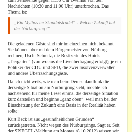
zum Sendeende gegen 11:30 Uhr zweimal von den
Nachrichten (10:30 und 11:00 Uhr) unterbrochen. Das
Thema ist:
„Ein Mythos im Skandalstrudel“ - Welche Zukunft hat
der Nürburgring?“
Die geladenen Gäste sind mir im einzelnen nicht bekannt.
Sie können aber mit dem Bürgermeister von Nürburg
rechnen, Uschi Schmitz, die Besitzerin des Hotels
„Tiergarten“ (von wo aus die Liveübertragung erfolgt), je ein
Politiker der CDU und SPD, die zwei Insolvenzverwalter
und andere Überraschungsgäste.
Da ich nicht weiß, wie man beim Deutschlandfunk die
derzeitige Situation am Nürburgring sieht, möchte ich
nachstehend für meine Leser einmal die derzeitige Situation
kurz darstellen und beginne „ganz oben“, weil man bei der
Einschätzung der Zukunft eine Basis in der Realität haben
sollte:
Kurt Beck ist aus „gesundheitlichen Gründen“
zurückgetreten. Nicht wegen des Nürburgrings. Sagt er. Seit
der SPIEGEL-Meldung am Montag (8.10.2012) wissen wir,