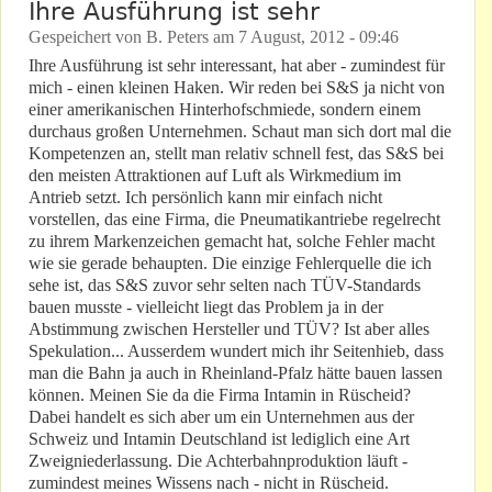
Ihre Ausführung ist sehr
Gespeichert von
B. Peters
am
7 August, 2012 - 09:46
Ihre Ausführung ist sehr interessant, hat aber - zumindest für
mich - einen kleinen Haken. Wir reden bei S&S ja nicht von
einer amerikanischen Hinterhofschmiede, sondern einem
durchaus großen Unternehmen. Schaut man sich dort mal die
Kompetenzen an, stellt man relativ schnell fest, das S&S bei
den meisten Attraktionen auf Luft als Wirkmedium im
Antrieb setzt. Ich persönlich kann mir einfach nicht
vorstellen, das eine Firma, die Pneumatikantriebe regelrecht
zu ihrem Markenzeichen gemacht hat, solche Fehler macht
wie sie gerade behaupten. Die einzige Fehlerquelle die ich
sehe ist, das S&S zuvor sehr selten nach TÜV-Standards
bauen musste - vielleicht liegt das Problem ja in der
Abstimmung zwischen Hersteller und TÜV? Ist aber alles
Spekulation... Ausserdem wundert mich ihr Seitenhieb, dass
man die Bahn ja auch in Rheinland-Pfalz hätte bauen lassen
können. Meinen Sie da die Firma Intamin in Rüscheid?
Dabei handelt es sich aber um ein Unternehmen aus der
Schweiz und Intamin Deutschland ist lediglich eine Art
Zweigniederlassung. Die Achterbahnproduktion läuft -
zumindest meines Wissens nach - nicht in Rüscheid.