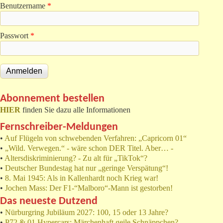
Benutzername
*
Passwort
*
Abonnement bestellen
HIER
finden Sie dazu alle Informationen
Fernschreiber-Meldungen
•
Auf Flügeln von schwebenden Verfahren: „Capricorn 01“
•
„Wild. Verwegen.“ - wäre schon DER Titel. Aber… -
•
Altersdiskriminierung? - Zu alt für „TikTok“?
•
Deutscher Bundestag hat nur „geringe Verspätung“!
•
8. Mai 1945: Als in Kallenhardt noch Krieg war!
•
Jochen Mass: Der F1-“Malboro“-Mann ist gestorben!
Das neueste Dutzend
•
Nürburgring Jubiläum 2027: 100, 15 oder 13 Jahre?
•
P72 & 01 Hypercars: Märchenhaft geile Schnäppchen?