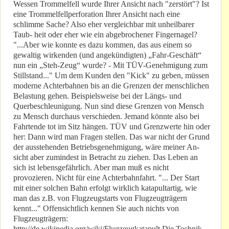
Wessen Trommelfell wurde Ihrer Ansicht nach "zerstört"? Ist
eine Trommelfellperforation Ihrer Ansicht nach eine
schlimme Sache? Also eher vergleichbar mit unheilbarer
Taub- heit oder eher wie ein abgebrochener Fingernagel?
"...Aber wie konnte es dazu kommen, das aus einem so
gewaltig wirkenden (und angekündigten) „Fahr-Geschäft“
nun ein „Steh-Zeug“ wurde? - Mit TÜV-Genehmigung zum
Stillstand..." Um dem Kunden den "Kick" zu geben, müssen
moderne Achterbahnen bis an die Grenzen der menschlichen
Belastung gehen. Beispielsweise bei der Längs- und
Querbeschleunigung. Nun sind diese Grenzen von Mensch
zu Mensch durchaus verschieden. Jemand könnte also bei
Fahrtende tot im Sitz hängen. TÜV und Grenzwerte hin oder
her: Dann wird man Fragen stellen. Das war nicht der Grund
der ausstehenden Betriebsgenehmigung, wäre meiner An-
sicht aber zumindest in Betracht zu ziehen. Das Leben an
sich ist lebensgefährlich. Aber man muß es nicht
provozieren. Nicht für eine Achterbahnfahrt. "... Der Start
mit einer solchen Bahn erfolgt wirklich katapultartig, wie
man das z.B. von Flugzeugstarts von Flugzeugträgern
kennt..." Offensichtlich kennen Sie auch nichts von
Flugzeugträgern:
http://de.wikipedia.org/wiki/Flugzeugkatapult Die Technik