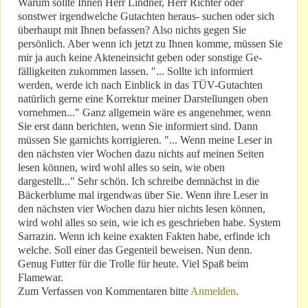
Warum sollte Ihnen Herr Lindner, Herr Richter oder
sonstwer irgendwelche Gutachten heraus- suchen oder sich
überhaupt mit Ihnen befassen? Also nichts gegen Sie
persönlich. Aber wenn ich jetzt zu Ihnen komme, müssen Sie
mir ja auch keine Akteneinsicht geben oder sonstige Ge-
fälligkeiten zukommen lassen. "... Sollte ich informiert
werden, werde ich nach Einblick in das TÜV-Gutachten
natürlich gerne eine Korrektur meiner Darstellungen oben
vornehmen..." Ganz allgemein wäre es angenehmer, wenn
Sie erst dann berichten, wenn Sie informiert sind. Dann
müssen Sie garnichts korrigieren. "... Wenn meine Leser in
den nächsten vier Wochen dazu nichts auf meinen Seiten
lesen können, wird wohl alles so sein, wie oben
dargestellt..." Sehr schön. Ich schreibe demnächst in die
Bäckerblume mal irgendwas über Sie. Wenn ihre Leser in
den nächsten vier Wochen dazu hier nichts lesen können,
wird wohl alles so sein, wie ich es geschrieben habe. System
Sarrazin. Wenn ich keine exakten Fakten habe, erfinde ich
welche. Soll einer das Gegenteil beweisen. Nun denn.
Genug Futter für die Trolle für heute. Viel Spaß beim
Flamewar.
Zum Verfassen von Kommentaren bitte
Anmelden
.