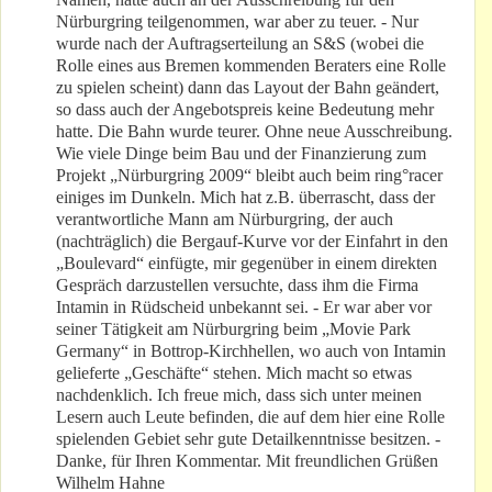
Nürburgring teilgenommen, war aber zu teuer. - Nur
wurde nach der Auftragserteilung an S&S (wobei die
Rolle eines aus Bremen kommenden Beraters eine Rolle
zu spielen scheint) dann das Layout der Bahn geändert,
so dass auch der Angebotspreis keine Bedeutung mehr
hatte. Die Bahn wurde teurer. Ohne neue Ausschreibung.
Wie viele Dinge beim Bau und der Finanzierung zum
Projekt „Nürburgring 2009“ bleibt auch beim ring°racer
einiges im Dunkeln. Mich hat z.B. überrascht, dass der
verantwortliche Mann am Nürburgring, der auch
(nachträglich) die Bergauf-Kurve vor der Einfahrt in den
„Boulevard“ einfügte, mir gegenüber in einem direkten
Gespräch darzustellen versuchte, dass ihm die Firma
Intamin in Rüdscheid unbekannt sei. - Er war aber vor
seiner Tätigkeit am Nürburgring beim „Movie Park
Germany“ in Bottrop-Kirchhellen, wo auch von Intamin
gelieferte „Geschäfte“ stehen. Mich macht so etwas
nachdenklich. Ich freue mich, dass sich unter meinen
Lesern auch Leute befinden, die auf dem hier eine Rolle
spielenden Gebiet sehr gute Detailkenntnisse besitzen. -
Danke, für Ihren Kommentar. Mit freundlichen Grüßen
Wilhelm Hahne