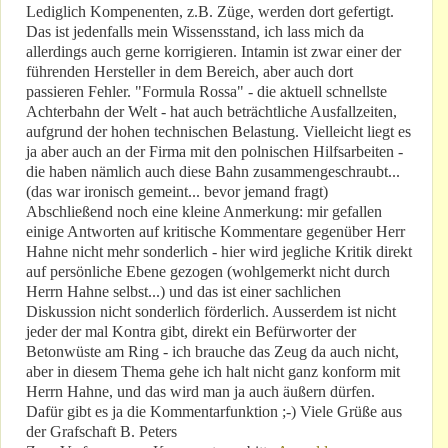
Lediglich Kompenenten, z.B. Züge, werden dort gefertigt.
Das ist jedenfalls mein Wissensstand, ich lass mich da
allerdings auch gerne korrigieren. Intamin ist zwar einer der
führenden Hersteller in dem Bereich, aber auch dort
passieren Fehler. "Formula Rossa" - die aktuell schnellste
Achterbahn der Welt - hat auch beträchtliche Ausfallzeiten,
aufgrund der hohen technischen Belastung. Vielleicht liegt es
ja aber auch an der Firma mit den polnischen Hilfsarbeiten -
die haben nämlich auch diese Bahn zusammengeschraubt...
(das war ironisch gemeint... bevor jemand fragt)
Abschließend noch eine kleine Anmerkung: mir gefallen
einige Antworten auf kritische Kommentare gegenüber Herr
Hahne nicht mehr sonderlich - hier wird jegliche Kritik direkt
auf persönliche Ebene gezogen (wohlgemerkt nicht durch
Herrn Hahne selbst...) und das ist einer sachlichen
Diskussion nicht sonderlich förderlich. Ausserdem ist nicht
jeder der mal Kontra gibt, direkt ein Befürworter der
Betonwüste am Ring - ich brauche das Zeug da auch nicht,
aber in diesem Thema gehe ich halt nicht ganz konform mit
Herrn Hahne, und das wird man ja auch äußern dürfen.
Dafür gibt es ja die Kommentarfunktion ;-) Viele Grüße aus
der Grafschaft B. Peters