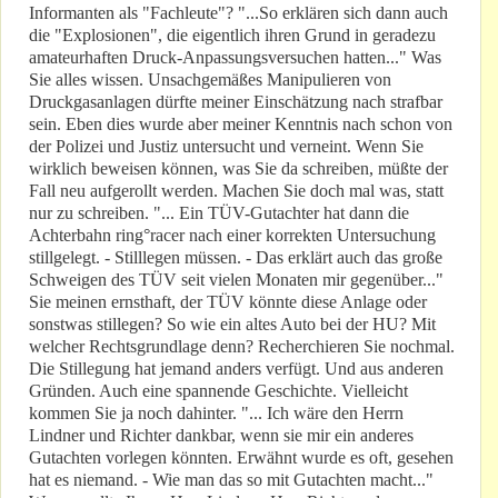
Informanten als "Fachleute"? "...So erklären sich dann auch
die "Explosionen", die eigentlich ihren Grund in geradezu
amateurhaften Druck-Anpassungsversuchen hatten..." Was
Sie alles wissen. Unsachgemäßes Manipulieren von
Druckgasanlagen dürfte meiner Einschätzung nach strafbar
sein. Eben dies wurde aber meiner Kenntnis nach schon von
der Polizei und Justiz untersucht und verneint. Wenn Sie
wirklich beweisen können, was Sie da schreiben, müßte der
Fall neu aufgerollt werden. Machen Sie doch mal was, statt
nur zu schreiben. "... Ein TÜV-Gutachter hat dann die
Achterbahn ring°racer nach einer korrekten Untersuchung
stillgelegt. - Stilllegen müssen. - Das erklärt auch das große
Schweigen des TÜV seit vielen Monaten mir gegenüber..."
Sie meinen ernsthaft, der TÜV könnte diese Anlage oder
sonstwas stillegen? So wie ein altes Auto bei der HU? Mit
welcher Rechtsgrundlage denn? Recherchieren Sie nochmal.
Die Stillegung hat jemand anders verfügt. Und aus anderen
Gründen. Auch eine spannende Geschichte. Vielleicht
kommen Sie ja noch dahinter. "... Ich wäre den Herrn
Lindner und Richter dankbar, wenn sie mir ein anderes
Gutachten vorlegen könnten. Erwähnt wurde es oft, gesehen
hat es niemand. - Wie man das so mit Gutachten macht..."