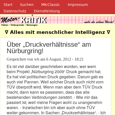
Navigation
Direkt zum Inhalt
Start
Suchen
MK-Classic
Impressum
Datenschutz
Dienstleistung
Motor-Kritik.de
∇ Alles mit menschlicher Intelligenz ∇
Über „Druckverhältnisse“ am
Nürburgring!
Gespeichert von
wh
am
6 August, 2012 - 18:21
Es ist viel darüber geschrieben worden, wer wem
beim Projekt „Nürburgring 2009“ Druck gemacht hat.
Es hat viel politischen Druck gegeben. Darum gab es
auch viel Pannen. Weil solcher Druck auch nicht vom
TÜV überprüft wird. Wenn man aber dem TÜV Druck
macht, dann kann es passieren, dass das alle
bestehenden Verbindungen zerstört. - Wie mir das
passiert ist, weil meine Fragen wohl zu unangenehm
waren. - Inzwischen bin ich aber auch ohne TÜV
weiter gekommen. In Sachen „Druckverhältnisse“. - Ich