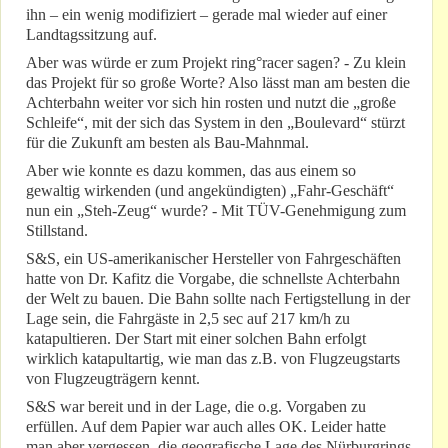
ihn – ein wenig modifiziert – gerade mal wieder auf einer
Landtagssitzung auf.
Aber was würde er zum Projekt ring°racer sagen? - Zu klein
das Projekt für so große Worte? Also lässt man am besten die
Achterbahn weiter vor sich hin rosten und nutzt die „große
Schleife“, mit der sich das System in den „Boulevard“ stürzt
für die Zukunft am besten als Bau-Mahnmal.
Aber wie konnte es dazu kommen, das aus einem so
gewaltig wirkenden (und angekündigten) „Fahr-Geschäft“
nun ein „Steh-Zeug“ wurde? - Mit TÜV-Genehmigung zum
Stillstand.
S&S, ein US-amerikanischer Hersteller von Fahrgeschäften
hatte von Dr. Kafitz die Vorgabe, die schnellste Achterbahn
der Welt zu bauen. Die Bahn sollte nach Fertigstellung in der
Lage sein, die Fahrgäste in 2,5 sec auf 217 km/h zu
katapultieren. Der Start mit einer solchen Bahn erfolgt
wirklich katapultartig, wie man das z.B. von Flugzeugstarts
von Flugzeugträgern kennt.
S&S war bereit und in der Lage, die o.g. Vorgaben zu
erfüllen. Auf dem Papier war auch alles OK. Leider hatte
man aber vergessen, die geografische Lage des Nürburgrings