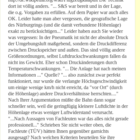
dort ist völlig anders. "... S&S war bereit und in der Lage,
die o.g. Vorgaben zu erfüllen. Auf dem Papier war auch alles
OK. Leider hatte man aber vergessen, die geografische Lage
des Nürburgrings (und die damit verbundene Höhenlage)
exakt zu berücksichtigen..." Leider haben auch Sie wieder
was vergessen: In der Pneumatik ist nicht der absolute Druck
der Umgebungsluft maßgebend, sondern die Druckdifferenz
zwischen Druckspeicher und außen. Das sind völlig andere
Größenordnungen, selbst Luftdruckschwankungen fallen da
nicht ins Gewicht. Eher schon Druckänderungen durch
Temperaturschwankungen. "... Die Anlage hat nach meinen
Informationen ..." Quelle? "... also zunächst zwar perfekt
funktioniert, nur wurde die verlangte Höchsgeschwindigkeit
um einige wenige km/h nicht erreicht, da "vor Ort" (durch
die Höhenlage) andere Druckverhältnisse herrschten...."
Nach Ihrer Argumentation müßte die Bahn dann sogar
schneller sein, weil die geringfügig kleinere Luftdichte in der
Höhenlage etwas weniger Luftwiderstand verursacht.
"...Nach Aussagen von Fachleuten war das alles nicht gerade
professionell..." Schrieben Sie nicht weiter oben, die
Fachleute (TÜV) hätten Ihnen gegenüber garnichts
ausgesagt? Nach welchen Kriterien beurteilen Sie ihre