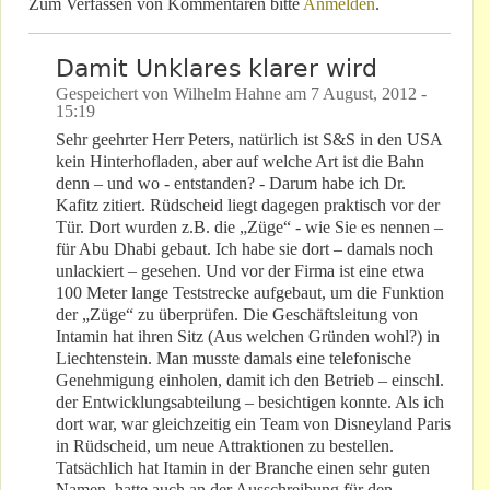
Zum Verfassen von Kommentaren bitte
Anmelden
.
Damit Unklares klarer wird
Gespeichert von
Wilhelm Hahne
am
7 August, 2012 -
15:19
Sehr geehrter Herr Peters, natürlich ist S&S in den USA
kein Hinterhofladen, aber auf welche Art ist die Bahn
denn – und wo - entstanden? - Darum habe ich Dr.
Kafitz zitiert. Rüdscheid liegt dagegen praktisch vor der
Tür. Dort wurden z.B. die „Züge“ - wie Sie es nennen –
für Abu Dhabi gebaut. Ich habe sie dort – damals noch
unlackiert – gesehen. Und vor der Firma ist eine etwa
100 Meter lange Teststrecke aufgebaut, um die Funktion
der „Züge“ zu überprüfen. Die Geschäftsleitung von
Intamin hat ihren Sitz (Aus welchen Gründen wohl?) in
Liechtenstein. Man musste damals eine telefonische
Genehmigung einholen, damit ich den Betrieb – einschl.
der Entwicklungsabteilung – besichtigen konnte. Als ich
dort war, war gleichzeitig ein Team von Disneyland Paris
in Rüdscheid, um neue Attraktionen zu bestellen.
Tatsächlich hat Itamin in der Branche einen sehr guten
Namen, hatte auch an der Ausschreibung für den