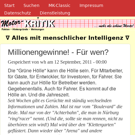
Navigation
Direkt zum Inhalt
Start
Suchen
MK-Classic
Impressum
Datenschutz
Dienstleistung
Motor-Kritik.de
∇ Alles mit menschlicher Intelligenz ∇
Millionengewinne! - Für wen?
Gespeichert von
wh
am
12 September, 2011 - 00:00
Die "Grüne Hölle" kann die Hölle sein. Für Mitarbeiter,
für Gäste, für Entwickler, für Investoren, für Fahrer. Sie
kann auch zur Hölle für Betreiber werden.
Gegebenenfalls. Auch für Fahrer. Es kommt auf die
Hölle an. Und die Jahreszeit.
Seit Wochen gibt es Gerüchte mit ständig wechselnden
Informationen und Zahlen. Mal ist nur vom "Boulevard" die
Rede. Mal nur von der "Achterbahn", die man in Nürburg
"ring°racer" nennt. (Und die, sollte sie man rennen, nicht zu
überhören sein wird!) Mal wird über den "Klettergarten"
geflüstert. Dann wieder über "Arena" und andere