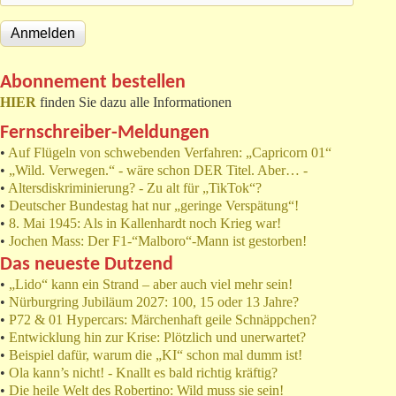
Abonnement bestellen
HIER
finden Sie dazu alle Informationen
Fernschreiber-Meldungen
•
Auf Flügeln von schwebenden Verfahren: „Capricorn 01“
•
„Wild. Verwegen.“ - wäre schon DER Titel. Aber… -
•
Altersdiskriminierung? - Zu alt für „TikTok“?
•
Deutscher Bundestag hat nur „geringe Verspätung“!
•
8. Mai 1945: Als in Kallenhardt noch Krieg war!
•
Jochen Mass: Der F1-“Malboro“-Mann ist gestorben!
Das neueste Dutzend
•
„Lido“ kann ein Strand – aber auch viel mehr sein!
•
Nürburgring Jubiläum 2027: 100, 15 oder 13 Jahre?
•
P72 & 01 Hypercars: Märchenhaft geile Schnäppchen?
•
Entwicklung hin zur Krise: Plötzlich und unerwartet?
•
Beispiel dafür, warum die „KI“ schon mal dumm ist!
•
Ola kann’s nicht! - Knallt es bald richtig kräftig?
•
Die heile Welt des Robertino: Wild muss sie sein!