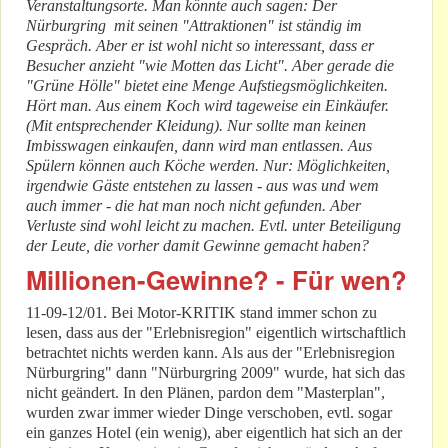
Veranstaltungsorte. Man könnte auch sagen: Der
Nürburgring mit seinen "Attraktionen" ist ständig im
Gespräch. Aber er ist wohl nicht so interessant, dass er
Besucher anzieht "wie Motten das Licht". Aber gerade die
"Grüne Hölle" bietet eine Menge Aufstiegsmöglichkeiten.
Hört man. Aus einem Koch wird tageweise ein Einkäufer.
(Mit entsprechender Kleidung). Nur sollte man keinen
Imbisswagen einkaufen, dann wird man entlassen. Aus
Spülern können auch Köche werden. Nur: Möglichkeiten,
irgendwie Gäste entstehen zu lassen - aus was und wem
auch immer - die hat man noch nicht gefunden. Aber
Verluste sind wohl leicht zu machen. Evtl. unter Beteiligung
der Leute, die vorher damit Gewinne gemacht haben?
Millionen-Gewinne? - Für wen?
11-09-12/01. Bei Motor-KRITIK stand immer schon zu
lesen, dass aus der "Erlebnisregion" eigentlich wirtschaftlich
betrachtet nichts werden kann. Als aus der "Erlebnisregion
Nürburgring" dann "Nürburgring 2009" wurde, hat sich das
nicht geändert. In den Plänen, pardon dem "Masterplan",
wurden zwar immer wieder Dinge verschoben, evtl. sogar
ein ganzes Hotel (ein wenig), aber eigentlich hat sich an der