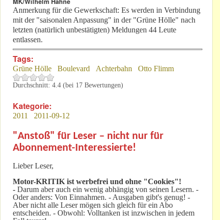
MK/Wilhelm Hahne
Anmerkung für die Gewerkschaft: Es werden in Verbindung
mit der "saisonalen Anpassung" in der "Grüne Hölle" nach
letzten (natürlich unbestätigten) Meldungen 44 Leute
entlassen.
Tags:
Grüne Hölle
Boulevard
Achterbahn
Otto Flimm
Durchschnitt:
4.4
(bei
17
Bewertungen)
Kategorie:
2011
2011-09-12
"Anstoß" für Leser – nicht nur für
Abonnement-Interessierte!
Lieber Leser,
Motor-KRITIK
ist werbefrei und ohne "Cookies"!
-
Darum aber auch ein wenig abhängig von seinen Lesern. -
Oder anders: Von Einnahmen. - Ausgaben gibt's genug! -
Aber nicht alle Leser mögen sich gleich für ein Abo
entscheiden. - Obwohl: Volltanken ist inzwischen in jedem