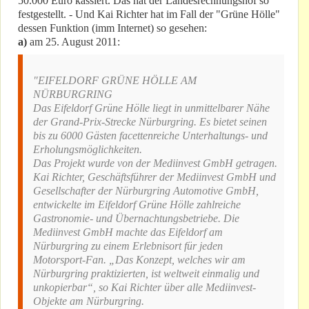
50.000 Euro kassiert. Das hat der Landesrechnungshof so
festgestellt. - Und Kai Richter hat im Fall der "Grüne Hölle"
dessen Funktion (imm Internet) so gesehen:
a)
am 25. August 2011:
"EIFELDORF GRÜNE HÖLLE AM
NÜRBURGRING
Das Eifeldorf Grüne Hölle liegt in unmittelbarer Nähe
der Grand-Prix-Strecke Nürburgring. Es bietet seinen
bis zu 6000 Gästen facettenreiche Unterhaltungs- und
Erholungsmöglichkeiten.
Das Projekt wurde von der Mediinvest GmbH getragen.
Kai Richter, Geschäftsführer der Mediinvest GmbH und
Gesellschafter der Nürburgring Automotive GmbH,
entwickelte im Eifeldorf Grüne Hölle zahlreiche
Gastronomie- und Übernachtungsbetriebe. Die
Mediinvest GmbH machte das Eifeldorf am
Nürburgring zu einem Erlebnisort für jeden
Motorsport-Fan. „Das Konzept, welches wir am
Nürburgring praktizierten, ist weltweit einmalig und
unkopierbar“, so Kai Richter über alle Mediinvest-
Objekte am Nürburgring.