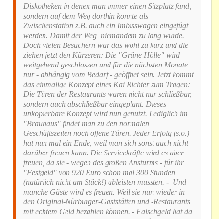
Diskotheken in denen man immer einen Sitzplatz fand,
sondern auf dem Weg dorthin konnte als
Zwischenstation z.B. auch ein Imbisswagen eingefügt
werden. Damit der Weg niemandem zu lang wurde.
Doch vielen Besuchern war das wohl zu kurz und die
ziehen jetzt den Kürzeren: Die "Grüne Hölle" wird
weitgehend geschlossen und für die nächsten Monate
nur - abhängig vom Bedarf - geöffnet sein. Jetzt kommt
das einmalige Konzept eines Kai Richter zum Tragen:
Die Türen der Restaurants waren nicht nur schließbar,
sondern auch abschließbar eingeplant. Dieses
unkopierbare Konzept wird nun genutzt. Lediglich im
"Brauhaus" findet man zu den normalen
Geschäftszeiten noch offene Türen. Jeder Erfolg (s.o.)
hat nun mal ein Ende, weil man sich sonst auch nicht
darüber freuen kann. Die Servicekräfte wird es aber
freuen, da sie - wegen des großen Ansturms - für ihr
"Festgeld" von 920 Euro schon mal 300 Stunden
(natürlich nicht am Stück!) ableisten mussten. - Und
manche Gäste wird es freuen. Weil sie nun wieder in
den Original-Nürburger-Gaststätten und -Restaurants
mit echtem Geld bezahlen können. - Falschgeld hat da