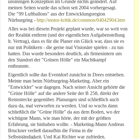
unsinnigen Konzeption im Grunde nichts geändert. Auf
meinen Seiten wurde das schon seit 2004 vorhergesagt.
Die "99 Luftballons" aus der Entwicklungsregion
Nürburgring -
http://motor-kritik.de/common/04042904.htm
Alles was bei diesem Projekt geplant wurde, war so weit von
der Realität entfernt (und der eigentlichen Aufgabenstellung
lt. Vertrag), dass es für die Planer ein Glück war, dass sie es
nur mit Politikern - die gerne mal Visionäre spielen - zu tun
hatten. Das wurde besonders deutlich, als firmenintern um
den Standort der "Grünen Hölle" ein Machtkampf
entbrannte.
Eigentlich sollte das Eventdorf zunächst in Drees entstehen.
Meinte man beim Nürburgring-Marketing. Aber ein
"Entwickler" war dagegen. Nach seiner Ansicht gehörte die
"Grüne Hölle" auf die andere Seite der B 258, direkt der
Rennstrecke gegenüber. Planungen sind schließlich auch
dazu da, mal verworfen zu werden. Und so wuchs dann
schließlich die "Grüne Hölle" da aus dem Boden, wo der
wichtigste Mann, wie man hörte, der mit der größten
Erfahrung, sie hinhaben wollte. - Marketing-Mann Andreas
Bruckner verließ daraufhin die Firma in die
Selbstständigkeit. Und Kai Richter war zufrieden.