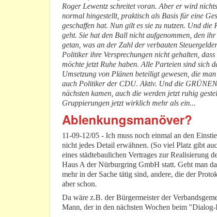
Roger Lewentz schreitet voran. Aber er wird nicht
normal hingestellt, praktisch als Basis für eine 
geschaffen hat. Nun gilt es sie zu nutzen. Und di
geht. Sie hat den Ball nicht aufgenommen, den ihr 
getan, was an der Zahl der verbauten Steuergelde
Politiker ihre Versprechungen nicht gehalten, da
möchte jetzt Ruhe haben. Alle Parteien sind sich d
Umsetzung von Plänen beteiligt gewesen, die man 
auch Politiker der CDU. Aktiv. Und die GRÜNEN, d
nächsten kamen, auch die werden jetzt ruhig gestel
Gruppierungen jetzt wirklich mehr als ein...
Ablenkungsmanöver?
11-09-12/05 - Ich muss noch einmal an den Einsti
nicht jedes Detail erwähnen. (So viel Platz gibt a
eines städtebaulichen Vertrages zur Realisierung d
Haus A der Nürburgring GmbH statt. Geht man das T
mehr in der Sache tätig sind, andere, die der Prot
aber schon.
Da wäre z.B. der Bürgermeister der Verbandsgem
Mann, der in den nächsten Wochen beim "Dialog-F