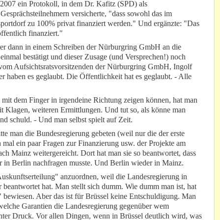
007 ein Protokoll, in dem Dr. Kafitz (SPD) als
esprächsteilnehmern versicherte, "dass sowohl das im
portdorf zu 100% privat finanziert werden." Und ergänzte: "Das
entlich finanziert."
äter dann in einem Schreiben der Nürburgring GmbH an die
inmal bestätigt und dieser Zusage (und Versprechen!) noch
 vom Aufsichtsratsvorsitzenden der Nürburgring GmbH, Ingolf
r haben es geglaubt. Die Öffentlichkeit hat es geglaubt. - Alle
 mit dem Finger in irgendeine Richtung zeigen können, hat man
t Klagen, weiteren Ermittlungen. Und tut so, als könne man
nd schuld. - Und man selbst spielt auf Zeit.
te man die Bundesregierung gebeten (weil nur die der erste
mal ein paar Fragen zur Finanzierung usw. der Projekte am
ch Mainz weitergereicht. Dort hat man sie so beantwortet, dass
er in Berlin nachfragen musste. Und Berlin wieder in Mainz.
Auskunftserteilung" anzuordnen, weil die Landesregierung in
ar beantwortet hat. Man stellt sich dumm. Wie dumm man ist, hat
 bewiesen. Aber das ist für Brüssel keine Entschuldigung. Man
, welche Garantien die Landesregierung gegenüber wem
ter Druck. Vor allen Dingen, wenn in Brüssel deutlich wird, was