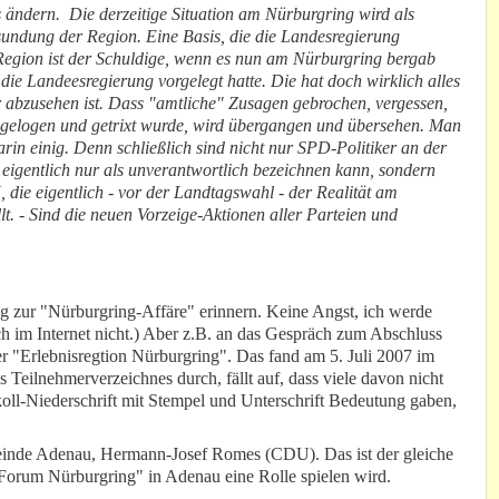
s ändern. Die derzeitige Situation am Nürburgring wird als
Gesundung der Region. Eine Basis, die die Landesregierung
e Region ist der Schuldige, wenn es nun am Nürburgring bergab
die Landeesregierung vorgelegt hatte. Die hat doch wirklich alles
r abzusehen ist. Dass "amtliche" Zusagen gebrochen, vergessen,
ss gelogen und getrixt wurde, wird übergangen und übersehen. Man
arin einig. Denn schließlich sind nicht nur SPD-Politiker an der
eigentlich nur als unverantwortlich bezeichnen kann, sondern
ie eigentlich - vor der Landtagswahl - der Realität am
lt. - Sind die neuen Vorzeige-Aktionen aller Parteien und
eg zur "Nürburgring-Affäre" erinnern. Keine Angst, ich werde
uch im Internet nicht.) Aber z.B. an das Gespräch zum Abschluss
er "Erlebnisregtion Nürburgring". Das fand am 5. Juli 2007 im
eilnehmerverzeichnes durch, fällt auf, dass viele davon nicht
okoll-Niederschrift mit Stempel und Unterschrift Bedeutung gaben,
einde Adenau, Hermann-Josef Romes (CDU). Das ist der gleiche
orum Nürburgring" in Adenau eine Rolle spielen wird.