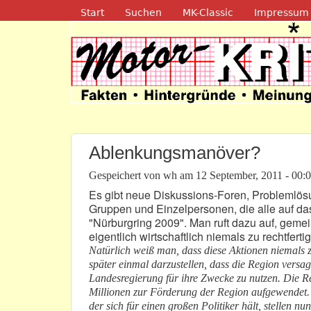
Navigation
Start
Suchen
MK-Classic
Impressum
Motor-Kritik.d
Ablenkungsmanöver?
Gespeichert von
wh
am
12 September, 2011 - 00:
Es gibt neue Diskussions-Foren, Problemlösu
Gruppen und Einzelpersonen, die alle auf da
"Nürburgring 2009". Man ruft dazu auf, geme
eigentlich wirtschaftlich niemals zu rechtferti
Natürlich weiß man, dass diese Aktionen niemals 
später einmal darzustellen, dass die Region versagt
Landesregierung für ihre Zwecke zu nutzen. Die Re
Millionen zur Förderung der Region aufgewendet.
der sich für einen großen Politiker hält, stellen 