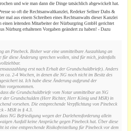
sprochen und wie man dann die Dinge tatsächlich abgewickelt hat.
Presse so oft die Rechtsanwaltkanzlei, Redeker Sellner Dahs &
ier mal aus einem Schreiben eines Rechtsanwalts dieser Kanzlei
 an einen leitenden Mitarbeiter der Nürburgring GmbH gerichtet
 aus Nürburg erhaltenen Vorgaben geändert zu haben! - Dazu
ng an Pinebeck. Bisher war eine unmittelbare Auszahlung an
 für diese Änderung sprechen wollen, sind für mich, jedenfalls
llziehbar.
hensauszahlung erst nach Erhalt der Grundschuldbriefe). Anders
von ca. 2-4 Wochen, in denen die NG noch nicht im Besitz des
ichert ist. Ich habe diese Änderung aufgrund der
h hin vorgenommen.
dass die Grundschuldbriefe vom Notar unmittelbar an NG
er der Grundschulden (Herr Richter, Herr König und MSR) in
orsehen. Die entsprechende Verpflichtung von Pinebeck
ck - MSR in § 4.3.
, dass NG Befriedigung wegen der Darlehensforderung allein
aigen Ausfall keine Ansprüche gegen Pinebeck hat. Über diese
 eine entsprechende Risikofreistellung für Pinebeck vor dem