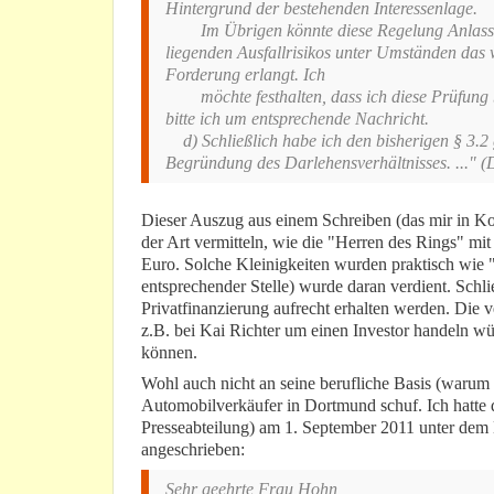
Hintergrund der bestehenden Interessenlage.
Im Übrigen könnte diese Regelung Anlass se
liegenden Ausfallrisikos unter Umständen das 
Forderung erlangt. Ich
möchte festhalten, dass ich diese Prüfung b
bitte ich um entsprechende Nachricht.
d) Schließlich habe ich den bisherigen § 3.2 g
Begründung des Darlehensverhältnisses. ..." (
Dieser Auszug aus einem Schreiben (das mir in Kop
der Art vermitteln, wie die "Herren des Rings" mi
Euro. Solche Kleinigkeiten wurden praktisch wie 
entsprechender Stelle) wurde daran verdient. Schli
Privatfinanzierung aufrecht erhalten werden. Die v
z.B. bei Kai Richter um einen Investor handeln wür
können.
Wohl auch nicht an seine berufliche Basis (warum 
Automobilverkäufer in Dortmund schuf. Ich hatte
Presseabteilung) am 1. September 2011 unter dem B
angeschrieben:
Sehr geehrte Frau Hohn,