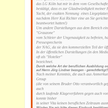
das LG Köln hat mir in dem vom Gesellschafter
bestätigt, dass es zur Glaubwürdigkeit meiner F
Yacht, der exakten Nennung eines Liegeplatzes
nachdem Herr Kai Richter eine an Sie gerichte
beantwortet hatten!)
Um andere Darstellungen aus dem Bereich eine
"Grauzone"
vom Schleier der Ungenauigkeit zu befreien, h
Pressesprecherin
der NAG, da sie den kommerziellen Teil der öffe
In der öffentlichen Darstellungen (in den Medi
oft als "Hotelier"
bezeichnet.
Durch welche Art der beruflichen Ausbildung od
auf Herrn Jörg Lindner bezogen - gerechtfertigt
Nach meiner Kenntnis, die auch aus Anmerkun
Group
(die von seinem Bruder Otto verantwortlich gef
auch
durch laufende Klageverfahren gegen auch von 
konnte bisher
in seiner Vita keinen beruflichen Zeitraum ausm
Würden Sie mir bitte diesen Eindruck bestätige