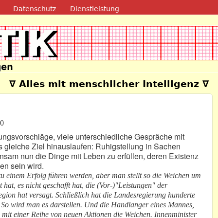
Direkt zum Inhalt
Datenschutz
Dienstleistung
e
∇ Alles mit menschlicher Intelligenz ∇
00
ngsvorschläge, viele unterschiedliche Gespräche mit
s gleiche Ziel hinauslaufen: Ruhigstellung in Sachen
insam nun die Dinge mit Leben zu erfüllen, deren Existenz
gen sein wird.
zu einem Erfolg führen werden, aber man stellt so die Weichen um
 hat, es nicht geschafft hat, die (Vor-)"Leistungen" der
gion hat versagt. Schließlich hat die Landesregierung hunderte
 So wird man es darstellen. Und die Handlanger eines Mannes,
nun mit einer Reihe von neuen Aktionen die Weichen. Innenminister