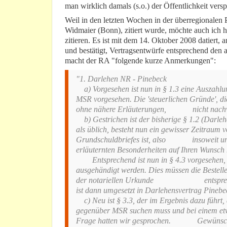
man wirklich damals (s.o.) der Öffentlichkeit ver
Weil in den letzten Wochen in der überregionalen 
Widmaier (Bonn), zitiert wurde, möchte auch ich h
zitieren. Es ist mit dem 14. Oktober 2008 datiert,
und bestätigt, Vertragsentwürfe entsprechend den
macht der RA "folgende kurze Anmerkungen":
"1. Darlehen NR - Pinebeck
a) Vorgesehen ist nun in § 1.3 eine Auszahlu
MSR vorgesehen. Die 'steuerlichen Gründe', die
ohne nähere Erläuterungen, nicht nachvo
b) Gestrichen ist der bisherige § 1.2 (Darle
als üblich, besteht nun ein gewisser Zeitraum 
Grundschuldbriefes ist, also insoweit unges
erläuternten Besonderheiten auf Ihren Wunsc
Entsprechend ist nun in § 4.3 vorgesehen, 
ausgehändigt werden. Dies müssen die Bestell
der notariellen Urkunde entsprechend v
ist dann umgesetzt in Darlehensvertrag Pinebe
c) Neu ist § 3.3, der im Ergebnis dazu führt
gegenüber MSR suchen muss und bei einem etw
Frage hatten wir gesprochen. Gewünscht ist