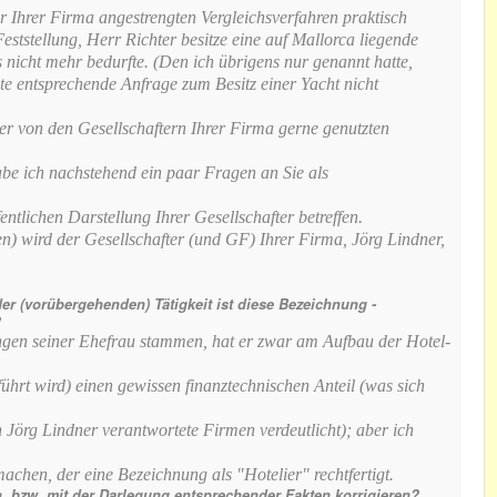
 Ihrer Firma angestrengten Vergleichsverfahren praktisch
eststellung, Herr Richter besitze eine auf Mallorca liegende
 nicht mehr bedurfte. (Den ich übrigens nur genannt hatte,
te entsprechende Anfrage zum Besitz einer Yacht nicht
r von den Gesellschaftern Ihrer Firma gerne genutzten
abe ich nachstehend ein paar Fragen an Sie als
ntlichen Darstellung Ihrer Gesellschafter betreffen.
en) wird der Gesellschafter (und GF) Ihrer Firma, Jörg Lindner,
er (vorübergehenden) Tätigkeit ist diese Bezeichnung -
?
gen seiner Ehefrau stammen, hat er zwar am Aufbau der Hotel-
ührt wird) einen gewissen finanztechnischen Anteil (was sich
Jörg Lindner verantwortete Firmen verdeutlicht); aber ich
achen, der eine Bezeichnung als "Hotelier" rechtfertigt.
n, bzw. mit der Darlegung entsprechender Fakten korrigieren?