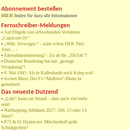
Abonnement bestellen
HIER
finden Sie dazu alle Informationen
Fernschreiber-Meldungen
•
Auf Flügeln von schwebenden Verfahren:
„Capricorn 01“
•
„Wild. Verwegen.“ - wäre schon DER Titel.
Aber… -
•
Altersdiskriminierung? - Zu alt für „TikTok“?
•
Deutscher Bundestag hat nur „geringe
Verspätung“!
•
8. Mai 1945: Als in Kallenhardt noch Krieg war!
•
Jochen Mass: Der F1-“Malboro“-Mann ist
gestorben!
Das neueste Dutzend
•
„Lido“ kann ein Strand – aber auch viel mehr
sein!
•
Nürburgring Jubiläum 2027: 100, 15 oder 13
Jahre?
•
P72 & 01 Hypercars: Märchenhaft geile
Schnäppchen?