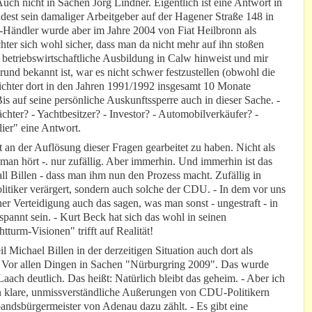
Auch nicht in Sachen Jörg Lindner. Eigentlich ist eine Antwort in
dest sein damaliger Arbeitgeber auf der Hagener Straße 148 in
-Händler wurde aber im Jahre 2004 von Fiat Heilbronn als
r sich wohl sicher, dass man da nicht mehr auf ihn stoßen
ne betriebswirtschaftliche Ausbildung in Calw hinweist und mir
und bekannt ist, war es nicht schwer festzustellen (obwohl die
Richter dort in den Jahren 1991/1992 insgesamt 10 Monate
 Bis auf seine persönliche Auskunftssperre auch in dieser Sache. -
pächter? - Yachtbesitzer? - Investor? - Automobilverkäufer? -
ier" eine Antwort.
n der Auflösung dieser Fragen gearbeitet zu haben. Nicht als
an hört -. nur zufällig. Aber immerhin. Und immerhin ist das
ll Billen - dass man ihm nun den Prozess macht. Zufällig in
litiker verärgert, sondern auch solche der CDU. - In dem vor uns
er Verteidigung auch das sagen, was man sonst - ungestraft - in
espannt sein. - Kurt Beck hat sich das wohl in seinen
urm-Visionen" trifft auf Realität!
Michael Billen in der derzeitigen Situation auch dort als
or allen Dingen in Sachen "Nürburgring 2009". Das wurde
ach deutlich. Das heißt: Natürlich bleibt das geheim. - Aber ich
klare, unmissverständliche Außerungen von CDU-Politikern
bandsbürgermeister von Adenau dazu zählt. - Es gibt eine