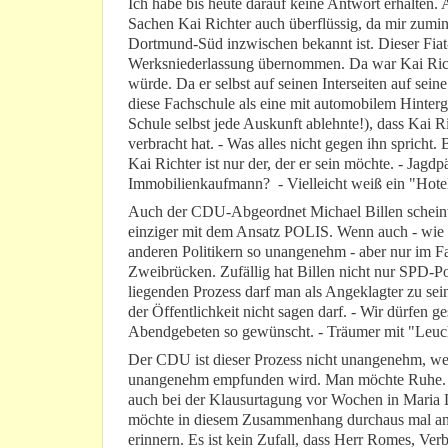
Ich habe bis heute darauf keine Antwort erhalten. 
Sachen Kai Richter auch überflüssig, da mir zumin
Dortmund-Süd inzwischen bekannt ist. Dieser Fiat
Werksniederlassung übernommen. Da war Kai Richte
würde. Da er selbst auf seinen Interseiten auf sei
diese Fachschule als eine mit automobilem Hintergr
Schule selbst jede Auskunft ablehnte!), dass Kai 
verbracht hat. - Was alles nicht gegen ihn spricht.
Kai Richter ist nur der, der er sein möchte. - Jagd
Immobilienkaufmann? - Vielleicht weiß ein "Hotel
Auch der CDU-Abgeordnet Michael Billen scheint a
einziger mit dem Ansatz POLIS. Wenn auch - wie m
anderen Politikern so unangenehm - aber nur im Fa
Zweibrücken. Zufällig hat Billen nicht nur SPD-Po
liegenden Prozess darf man als Angeklagter zu sein
der Öffentlichkeit nicht sagen darf. - Wir dürfen g
Abendgebeten so gewünscht. - Träumer mit "Leuchtt
Der CDU ist dieser Prozess nicht unangenehm, weil 
unangenehm empfunden wird. Man möchte Ruhe. V
auch bei der Klausurtagung vor Wochen in Maria La
möchte in diesem Zusammenhang durchaus mal an 
erinnern. Es ist kein Zufall, dass Herr Romes, Ver