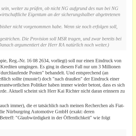
in, weiter zu prüfen, ob nicht NG aufgrund des nun bei NG
wirtschaftliche Eigentum an der sicherungshalber abgetretenen
isher nicht vorgenommen habe. Wenn sie noch erfolgen soll,
estrichen. Die Provision soll MSR tragen, und zwar bereits bei
Danach argumentiert der Herr RA natürlich noch weiter.)
ie, Reg.-Nr. 16 08 2634, vorliegt) soll nur einen Eindruck von
t Krediten umgingen. Es ging in diesem Fall nur um 3 Millionen
"durchlaufende Posten" behandelt. Und entsprechend (an
eßlich sollte (musste!) doch "nach draußen" der Eindruck einer
erantwortlichen Politiker haben immer wieder betont, dass es sich
de. Aktuell scheint sich Herr Kai Richter nicht daran erinnern zu
auch immer), die er tatsächlich nach meinen Recherchen als Fiat-
 die Nürburgring Automotive GmbH (exakt: deren
etreff: "Glaubwürdigkeit in der Öffentlichkeit" wie folgt