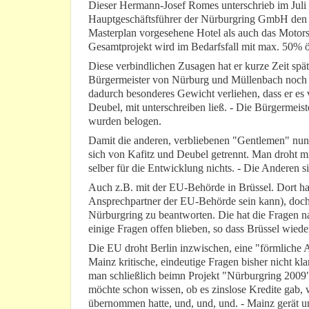
Dieser Hermann-Josef Romes unterschrieb im Juli 2
Hauptgeschäftsführer der Nürburgring GmbH den G
Masterplan vorgesehene Hotel als auch das Motors
Gesamtprojekt wird im Bedarfsfall mit max. 50% öff
Diese verbindlichen Zusagen hat er kurze Zeit sp
Bürgermeister von Nürburg und Müllenbach noch e
dadurch besonderes Gewicht verliehen, dass er es
Deubel, mit unterschreiben ließ. - Die Bürgermeiste
wurden belogen.
Damit die anderen, verbliebenen "Gentlemen" nun
sich von Kafitz und Deubel getrennt. Man droht mi
selber für die Entwicklung nichts. - Die Anderen si
Auch z.B. mit der EU-Behörde in Brüssel. Dort hat
Ansprechpartner der EU-Behörde sein kann), doch 
Nürburgring zu beantworten. Die hat die Fragen na
einige Fragen offen blieben, so dass Brüssel wied
Die EU droht Berlin inzwischen, eine "förmliche 
Mainz kritische, eindeutige Fragen bisher nicht kl
man schließlich beimn Projekt "Nürburgring 2009"
möchte schon wissen, ob es zinslose Kredite gab
übernommen hatte, und, und, und. - Mainz gerät un