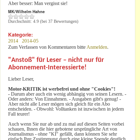
Aber besser: Man vergisst sie!
MK/Wilhelm Hahne
Durchschnitt:
4.9
(bei
37
Bewertungen)
Kategorie:
2014
2014-05
Zum Verfassen von Kommentaren bitte
Anmelden
.
"Anstoß" für Leser – nicht nur für
Abonnement-Interessierte!
Lieber Leser,
Motor-KRITIK
ist werbefrei und ohne "Cookies"!
-
Darum aber auch ein wenig abhängig von seinen Lesern. -
Oder anders: Von Einnahmen. - Ausgaben gibt's genug! -
Aber nicht alle Leser mögen sich gleich für ein Abo
entscheiden. - Obwohl: Volltanken ist inzwischen in jedem
Fall teurer!
Auch wenn Sie nur ab und zu mal auf diesen Seiten vorbei
schauen, Ihnen die hier gebotene ursprüngliche Art von
Journalismus - ohne "KI" gefällt, dann können Sie sehr
einfach Ihre Zustimmung durch eine kleine Spende deutlich