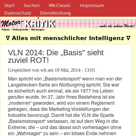
Navigation
Direkt zum Inhalt
Start
Suchen
MK-Classic
Impressum
Datenschutz
Dienstleistung
Motor-Kritik.de
∇ Alles mit menschlicher Intelligenz ∇
VLN 2014: Die „Basis“ sieht
zuviel ROT!
Gespeichert von
wh
am
19 Mai, 2014 - 13:01
Man spricht von „Basismotorsport“ wenn man von der
Langstrecken-Serie am Nürburgring spricht. Sie war
es sicherlich auch einmal, als sie 1977 ins Leben
gerufen wurde. Im 37. Jahr ihres Bestehens ist sie
„moderner“ geworden, wird von einem Reglement
getragen, dass die Marketing-Vorstellungen der
Industrie bevorzugt. Damit hat die VLN die Sparte
„Basismotorsport“ verlassen, ist auf dem Weg in die
Extreme, die – und das lässst sich vorhersagen ohne
ein „Wahrsager“ zu sein – ein böses Ende nehmen