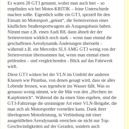
Es waren 28 GT3 genannt, wobei man auch hier – so
empfinden wir bei Motor-KRITIK – feine Unterschiede
machen sollte. Eigentlich sollte ein GT3, speziell für den
Einsatz im Motorsport „getunt“, die Serienversion eines
käuflichen Straßensportwagens als Ausgangsbasis haben.
Nimmt man z.B. einen Audi R8, dann ähnelt der der
Serienversion wirklich noch stark – wenn man einmal die
geschaffenen Aerodynamik-Änderungen übersieht –
während z.B. ein Mercedes SLS AMG GT3 wenig von der
Serienversion übernommen hat, wenn man einmal einen
prüfenden – und vergleichenden - Blick auf das Fahrwerk
wirft.
Diese GT3 wirken bei der VLN im Umfeld der anderen
Klassen wie Piranhas, von denen gesagt wird, dass sie alles
Lebende fressen, was irgendwie ins Wasser fällt. Was so
genauso wenig stimmt, wie die Mär von den „Hechten im
Karpfenteich“. Während die da einen Sinn ergeben, sind die
GT3-Fahrzeuge die unsinnigste Art einer VLN-Beigabe, die
man sich als Motorsportler vorstellen kann. Dank ihrer
überlegenen Motorleistung, in Verbindung mit einer
ausgetüftelten Aerodynamik erreichen sie nicht nur Top-
Geschwindigkeiten auf der Geraden, sondern auch