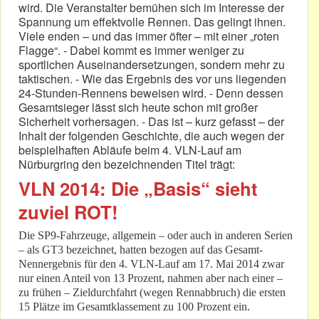
wird. Die Veranstalter bemühen sich im Interesse der
Spannung um effektvolle Rennen. Das gelingt ihnen.
Viele enden – und das immer öfter – mit einer „roten
Flagge“. - Dabei kommt es immer weniger zu
sportlichen Auseinandersetzungen, sondern mehr zu
taktischen. - Wie das Ergebnis des vor uns liegenden
24-Stunden-Rennens beweisen wird. - Denn dessen
Gesamtsieger lässt sich heute schon mit großer
Sicherheit vorhersagen. - Das ist – kurz gefasst – der
Inhalt der folgenden Geschichte, die auch wegen der
beispielhaften Abläufe beim 4. VLN-Lauf am
Nürburgring den bezeichnenden Titel trägt:
VLN 2014: Die „Basis“ sieht
zuviel ROT!
Die SP9-Fahrzeuge, allgemein – oder auch in anderen Serien
– als GT3 bezeichnet, hatten bezogen auf das Gesamt-
Nennergebnis für den 4. VLN-Lauf am 17. Mai 2014 zwar
nur einen Anteil von 13 Prozent, nahmen aber nach einer –
zu frühen – Zieldurchfahrt (wegen Rennabbruch) die ersten
15 Plätze im Gesamtklassement zu 100 Prozent ein.