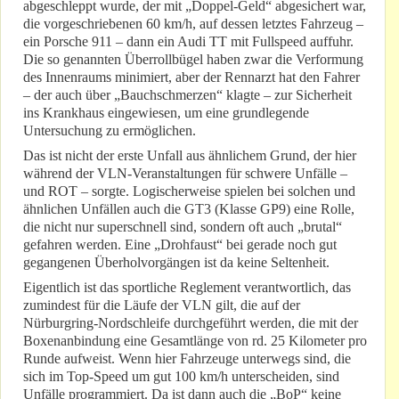
abgeschleppt wurde, der mit „Doppel-Geld“ abgesichert war,
die vorgeschriebenen 60 km/h, auf dessen letztes Fahrzeug –
ein Porsche 911 – dann ein Audi TT mit Fullspeed auffuhr.
Die so genannten Überrollbügel haben zwar die Verformung
des Innenraums minimiert, aber der Rennarzt hat den Fahrer
– der auch über „Bauchschmerzen“ klagte – zur Sicherheit
ins Krankhaus eingewiesen, um eine grundlegende
Untersuchung zu ermöglichen.
Das ist nicht der erste Unfall aus ähnlichem Grund, der hier
während der VLN-Veranstaltungen für schwere Unfälle –
und ROT – sorgte. Logischerweise spielen bei solchen und
ähnlichen Unfällen auch die GT3 (Klasse GP9) eine Rolle,
die nicht nur superschnell sind, sondern oft auch „brutal“
gefahren werden. Eine „Drohfaust“ bei gerade noch gut
gegangenen Überholvorgängen ist da keine Seltenheit.
Eigentlich ist das sportliche Reglement verantwortlich, das
zumindest für die Läufe der VLN gilt, die auf der
Nürburgring-Nordschleife durchgeführt werden, die mit der
Boxenanbindung eine Gesamtlänge von rd. 25 Kilometer pro
Runde aufweist. Wenn hier Fahrzeuge unterwegs sind, die
sich im Top-Speed um gut 100 km/h unterscheiden, sind
Unfälle programmiert. Da ist dann auch die „BoP“ keine