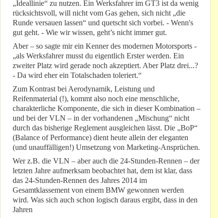
„Ideallinie“ zu nutzen. Ein Werksfahrer im GT3 ist da wenig
rücksichtsvoll, will nicht vom Gas gehen, sich nicht „die
Runde versauen lassen“ und quetscht sich vorbei. - Wenn's
gut geht. - Wie wir wissen, geht’s nicht immer gut.
Aber – so sagte mir ein Kenner des modernen Motorsports -
„als Werksfahrer musst du eigentlich Erster werden. Ein
zweiter Platz wird gerade noch akzeptiert. Aber Platz drei...?
- Da wird eher ein Totalschaden toleriert.“
Zum Kontrast bei Aerodynamik, Leistung und
Reifenmaterial (!), kommt also noch eine menschliche,
charakterliche Komponente, die sich in dieser Kombination –
und bei der VLN – in der vorhandenen „Mischung“ nicht
durch das bisherige Reglement ausgleichen lässt. Die „BoP“
(Balance of Performance) dient heute allein der eleganten
(und unauffälligen!) Umsetzung von Marketing-Ansprüchen.
Wer z.B. die VLN – aber auch die 24-Stunden-Rennen – der
letzten Jahre aufmerksam beobachtet hat, dem ist klar, dass
das 24-Stunden-Rennen des Jahres 2014 im
Gesamtklassement von einem BMW gewonnen werden
wird. Was sich auch schon logisch daraus ergibt, dass in den
Jahren