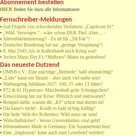
Abonnement bestellen
HIER
finden Sie dazu alle Informationen
Fernschreiber-Meldungen
•
Auf Flügeln von schwebenden Verfahren: „Capricorn 01“
•
„Wild. Verwegen.“ - wäre schon DER Titel. Aber… -
•
Altersdiskriminierung? - Zu alt für „TikTok“?
•
Deutscher Bundestag hat nur „geringe Verspätung“!
•
8. Mai 1945: Als in Kallenhardt noch Krieg war!
•
Jochen Mass: Der F1-“Malboro“-Mann ist gestorben!
Das neueste Dutzend
•
DMSB e.V.: Eine mächtige „Behörde“ bald ohnmächtig?
•
„Lido“ kann ein Strand – aber auch viel mehr sein!
•
Nürburgring Jubiläum 2027: 100, 15 oder 13 Jahre?
•
P72 & 01 Hypercars: Märchenhaft geile Schnäppchen?
•
Entwicklung hin zur Krise: Plötzlich und unerwartet?
•
Beispiel dafür, warum die „KI“ schon mal dumm ist!
•
Ola kann’s nicht! - Knallt es bald richtig kräftig?
•
Die heile Welt des Robertino: Wild muss sie sein!
•
Wirtschaftskrise? - Wenn Unverständnis viral geht!
•
Informationen Made in Germany: Ein Sommermärchen!
•
Eine „Implosion“ kann auch zum Leserbrief werden!