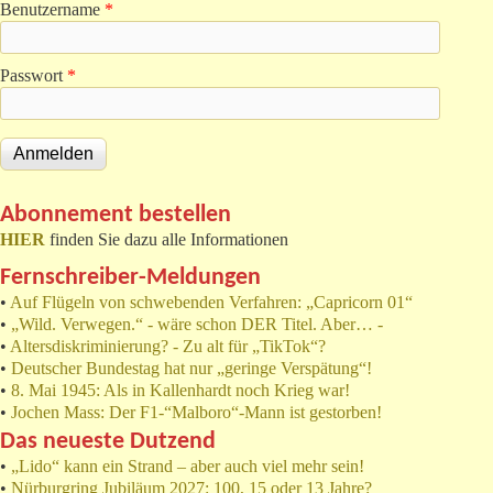
Benutzername
*
Passwort
*
Abonnement bestellen
HIER
finden Sie dazu alle Informationen
Fernschreiber-Meldungen
•
Auf Flügeln von schwebenden Verfahren: „Capricorn 01“
•
„Wild. Verwegen.“ - wäre schon DER Titel. Aber… -
•
Altersdiskriminierung? - Zu alt für „TikTok“?
•
Deutscher Bundestag hat nur „geringe Verspätung“!
•
8. Mai 1945: Als in Kallenhardt noch Krieg war!
•
Jochen Mass: Der F1-“Malboro“-Mann ist gestorben!
Das neueste Dutzend
•
„Lido“ kann ein Strand – aber auch viel mehr sein!
•
Nürburgring Jubiläum 2027: 100, 15 oder 13 Jahre?