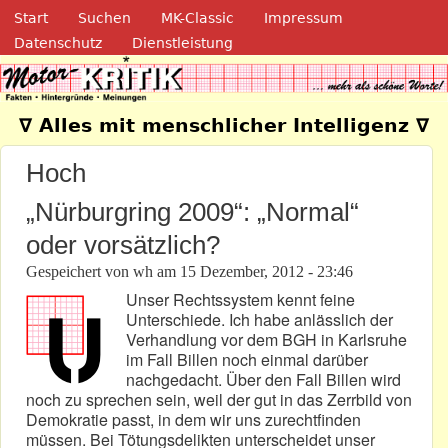
Navigation
Direkt zum Inhalt
Start
Suchen
MK-Classic
Impressum
Datenschutz
Dienstleistung
Motor-Kritik.de
∇ Alles mit menschlicher Intelligenz ∇
Hoch
„Nürburgring 2009“: „Normal“
oder vorsätzlich?
Gespeichert von
wh
am
15 Dezember, 2012 - 23:46
Unser Rechtssystem kennt feine
Unterschiede. Ich habe anlässlich der
Verhandlung vor dem BGH in Karlsruhe
im Fall Billen noch einmal darüber
nachgedacht. Über den Fall Billen wird
noch zu sprechen sein, weil der gut in das Zerrbild von
Demokratie passt, in dem wir uns zurechtfinden
müssen. Bei Tötungsdelikten unterscheidet unser