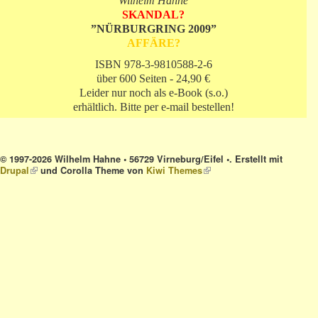
Wilhelm Hahne
SKANDAL?
”NÜRBURGRING 2009”
AFFÄRE?
ISBN 978-3-9810588-2-6
über 600 Seiten - 24,90 €
Leider nur noch als e-Book (s.o.)
erhältlich. Bitte per e-mail bestellen!
© 1997-2026 Wilhelm Hahne • 56729 Virneburg/Eifel •. Erstellt mit
Drupal
(link is external)
und Corolla Theme von
Kiwi Themes
(link is external)