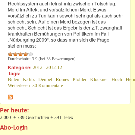
Rechtssystem auch feinsinnig zwischen Totschlag,
Mord im Affekt und vorsätzlichem Mord. Etwas
vorsätzlich zu Tun kann sowohl sehr gut als auch sehr
schlecht sein. Auf einen Mord bezogen ist das
schlecht. Schlecht ist das Ergebnis der z.T. zwanghaft
krankhaften Bemühungen von Politikern im Fall
„Nürburgring 2009“, so dass man sich die Frage
stellen muss:
Durchschnitt:
3.9
(bei
38
Bewertungen)
Kategorie:
2012
2012-12
Tags:
Billen
Kafitz
Deubel
Romes
Pföhler
Klöckner
Hoch
Heri
Weiterlesen
über „Nürburgring 2009“: „Normal“ oder vorsätzlich?
30 Kommentare
Per heute:
2.000 + 739 Geschichten + 391 Telex
Abo-Login