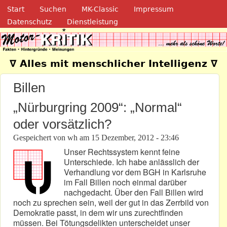
Navigation
Direkt zum Inhalt
Start
Suchen
MK-Classic
Impressum
Datenschutz
Dienstleistung
Motor-Kritik.de
∇ Alles mit menschlicher Intelligenz ∇
Billen
„Nürburgring 2009“: „Normal“
oder vorsätzlich?
Gespeichert von
wh
am
15 Dezember, 2012 - 23:46
Unser Rechtssystem kennt feine
Unterschiede. Ich habe anlässlich der
Verhandlung vor dem BGH in Karlsruhe
im Fall Billen noch einmal darüber
nachgedacht. Über den Fall Billen wird
noch zu sprechen sein, weil der gut in das Zerrbild von
Demokratie passt, in dem wir uns zurechtfinden
müssen. Bei Tötungsdelikten unterscheidet unser