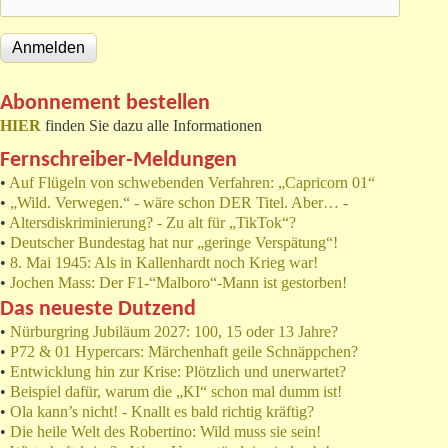
Abonnement bestellen
HIER
finden Sie dazu alle Informationen
Fernschreiber-Meldungen
•
Auf Flügeln von schwebenden Verfahren: „Capricorn 01“
•
„Wild. Verwegen.“ - wäre schon DER Titel. Aber… -
•
Altersdiskriminierung? - Zu alt für „TikTok“?
•
Deutscher Bundestag hat nur „geringe Verspätung“!
•
8. Mai 1945: Als in Kallenhardt noch Krieg war!
•
Jochen Mass: Der F1-“Malboro“-Mann ist gestorben!
Das neueste Dutzend
•
Nürburgring Jubiläum 2027: 100, 15 oder 13 Jahre?
•
P72 & 01 Hypercars: Märchenhaft geile Schnäppchen?
•
Entwicklung hin zur Krise: Plötzlich und unerwartet?
•
Beispiel dafür, warum die „KI“ schon mal dumm ist!
•
Ola kann’s nicht! - Knallt es bald richtig kräftig?
•
Die heile Welt des Robertino: Wild muss sie sein!