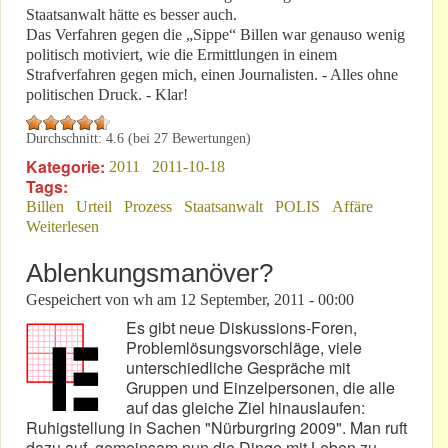
Staatsanwalt hätte es besser auch.
Das Verfahren gegen die „Sippe“ Billen war genauso wenig
politisch motiviert, wie die Ermittlungen in einem
Strafverfahren gegen mich, einen Journalisten. - Alles ohne
politischen Druck. - Klar!
Durchschnitt:
4.6
(bei
27
Bewertungen)
Kategorie:
2011
2011-10-18
Tags:
Billen
Urteil
Prozess
Staatsanwalt
POLIS
Affäre
Weiterlesen
über Urteil gegen die „Un-Billen“ der politischen
Strömung
Ablenkungsmanöver?
Gespeichert von
wh
am
12 September, 2011 - 00:00
Es gibt neue Diskussions-Foren,
Problemlösungsvorschläge, viele
unterschiedliche Gespräche mit
Gruppen und Einzelpersonen, die alle
auf das gleiche Ziel hinauslaufen:
Ruhigstellung in Sachen "Nürburgring 2009". Man ruft
dazu auf, gemeinsam nun die Dinge mit Leben zu