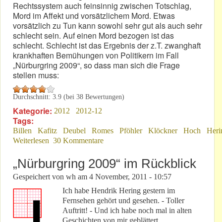
Rechtssystem auch feinsinnig zwischen Totschlag,
Mord im Affekt und vorsätzlichem Mord. Etwas
vorsätzlich zu Tun kann sowohl sehr gut als auch sehr
schlecht sein. Auf einen Mord bezogen ist das
schlecht. Schlecht ist das Ergebnis der z.T. zwanghaft
krankhaften Bemühungen von Politikern im Fall
„Nürburgring 2009“, so dass man sich die Frage
stellen muss:
Durchschnitt:
3.9
(bei
38
Bewertungen)
Kategorie:
2012
2012-12
Tags:
Billen
Kafitz
Deubel
Romes
Pföhler
Klöckner
Hoch
Heri
Weiterlesen
über „Nürburgring 2009“: „Normal“ oder vorsätzlich?
30 Kommentare
„Nürburgring 2009“ im Rückblick
Gespeichert von
wh
am
4 November, 2011 - 10:57
Ich habe Hendrik Hering gestern im
Fernsehen gehört und gesehen. - Toller
Auftritt! - Und ich habe noch mal in alten
Geschichten von mir geblättert