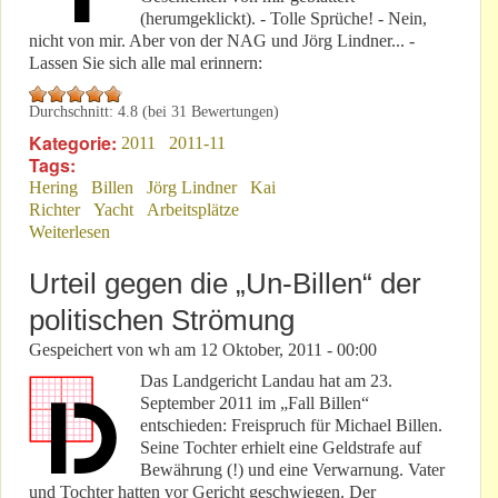
(herumgeklickt). - Tolle Sprüche! - Nein,
nicht von mir. Aber von der NAG und Jörg Lindner... -
Lassen Sie sich alle mal erinnern:
Durchschnitt:
4.8
(bei
31
Bewertungen)
Kategorie:
2011
2011-11
Tags:
Hering
Billen
Jörg Lindner
Kai
Richter
Yacht
Arbeitsplätze
Weiterlesen
über „Nürburgring 2009“ im Rückblick
Urteil gegen die „Un-Billen“ der
politischen Strömung
Gespeichert von
wh
am
12 Oktober, 2011 - 00:00
Das Landgericht Landau hat am 23.
September 2011 im „Fall Billen“
entschieden: Freispruch für Michael Billen.
Seine Tochter erhielt eine Geldstrafe auf
Bewährung (!) und eine Verwarnung. Vater
und Tochter hatten vor Gericht geschwiegen. Der