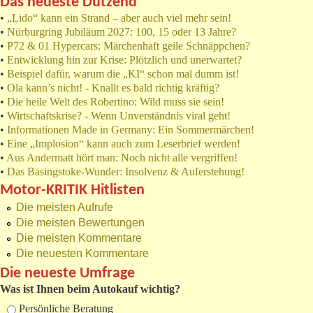
Das neueste Dutzend
•
„Lido“ kann ein Strand – aber auch viel mehr sein!
•
Nürburgring Jubiläum 2027: 100, 15 oder 13 Jahre?
•
P72 & 01 Hypercars: Märchenhaft geile Schnäppchen?
•
Entwicklung hin zur Krise: Plötzlich und unerwartet?
•
Beispiel dafür, warum die „KI“ schon mal dumm ist!
•
Ola kann’s nicht! - Knallt es bald richtig kräftig?
•
Die heile Welt des Robertino: Wild muss sie sein!
•
Wirtschaftskrise? - Wenn Unverständnis viral geht!
•
Informationen Made in Germany: Ein Sommermärchen!
•
Eine „Implosion“ kann auch zum Leserbrief werden!
•
Aus Andermatt hört man: Noch nicht alle vergriffen!
•
Das Basingstoke-Wunder: Insolvenz & Auferstehung!
Motor-KRITIK Hitlisten
Die meisten Aufrufe
Die meisten Bewertungen
Die meisten Kommentare
Die neuesten Kommentare
Die neueste Umfrage
Was ist Ihnen beim Autokauf wichtig?
Auswahlmöglichkeiten
Persönliche Beratung