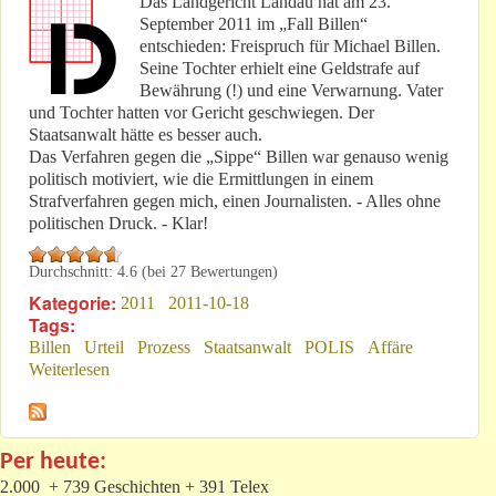
Das Landgericht Landau hat am 23.
September 2011 im „Fall Billen“
entschieden: Freispruch für Michael Billen.
Seine Tochter erhielt eine Geldstrafe auf
Bewährung (!) und eine Verwarnung. Vater
und Tochter hatten vor Gericht geschwiegen. Der
Staatsanwalt hätte es besser auch.
Das Verfahren gegen die „Sippe“ Billen war genauso wenig
politisch motiviert, wie die Ermittlungen in einem
Strafverfahren gegen mich, einen Journalisten. - Alles ohne
politischen Druck. - Klar!
Durchschnitt:
4.6
(bei
27
Bewertungen)
Kategorie:
2011
2011-10-18
Tags:
Billen
Urteil
Prozess
Staatsanwalt
POLIS
Affäre
Weiterlesen
über Urteil gegen die „Un-Billen“ der politischen
Strömung
Per heute:
2.000 + 739 Geschichten + 391 Telex