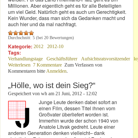
Millionen. Aber eigentlich geht es für alle Beteiligten
um viel Geld. Natürlich geht es auch um Gerechtigkeit.
Kein Wunder, dass man sich da Gedanken macht und
auch hier und da mal nachfragt.
Durchschnitt:
5
(bei
20
Bewertungen)
Kategorie:
2012
2012-10
Tags:
Verhandlungstage
Geschäftsführer
Aufsichtsratsvorsitzender
lo
Weiterlesen
über Gedanken zu einem LG-Prozess
7 Kommentare
Zum Verfassen von
Kommentaren bitte
Anmelden
.
„Hölle, wo ist dein Sieg?“
Gespeichert von
wh
am
21 Juni, 2012 - 12:02
Junge Leute denken dabei sofort an
einen Film, dessen Titel ihnen vom
Großvater überliefert worden ist.
Immerhin wurde der schon 1940 von
Anatole Litvak gedreht. Leute einer
anderen Generation denken vielleicht– dank