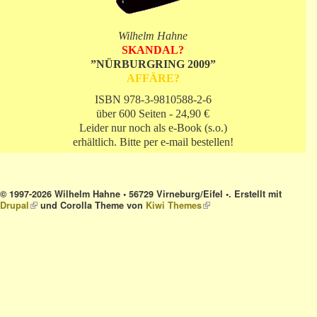
Wilhelm Hahne
SKANDAL?
”NÜRBURGRING 2009”
AFFÄRE?
ISBN 978-3-9810588-2-6
über 600 Seiten - 24,90 €
Leider nur noch als e-Book (s.o.)
erhältlich. Bitte per e-mail bestellen!
© 1997-2026 Wilhelm Hahne • 56729 Virneburg/Eifel •. Erstellt mit
Drupal
(link is external)
und Corolla Theme von
Kiwi Themes
(link is external)