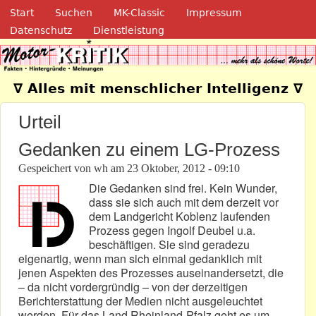
Navigation
Direkt zum Inhalt
Start
Suchen
MK-Classic
Impressum
Datenschutz
Dienstleistung
Motor-Kritik.de
∇ Alles mit menschlicher Intelligenz ∇
Urteil
Gedanken zu einem LG-Prozess
Gespeichert von
wh
am
23 Oktober, 2012 - 09:10
Die Gedanken sind frei. Kein Wunder,
dass sie sich auch mit dem derzeit vor
dem Landgericht Koblenz laufenden
Prozess gegen Ingolf Deubel u.a.
beschäftigen. Sie sind geradezu
eigenartig, wenn man sich einmal gedanklich mit
jenen Aspekten des Prozesses auseinandersetzt, die
– da nicht vordergründig – von der derzeitigen
Berichterstattung der Medien nicht ausgeleuchtet
werden. Für das Land Rheinland-Pfalz geht es um