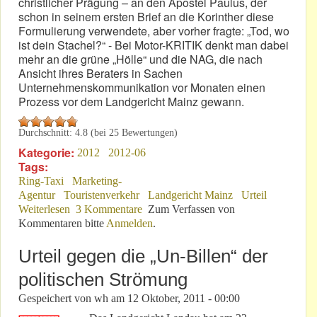
christlicher Prägung – an den Apostel Paulus, der
schon in seinem ersten Brief an die Korinther diese
Formulierung verwendete, aber vorher fragte: „Tod, wo
ist dein Stachel?“ - Bei Motor-KRITIK denkt man dabei
mehr an die grüne „Hölle“ und die NAG, die nach
Ansicht ihres Beraters in Sachen
Unternehmenskommunikation vor Monaten einen
Prozess vor dem Landgericht Mainz gewann.
Durchschnitt:
4.8
(bei
25
Bewertungen)
Kategorie:
2012
2012-06
Tags:
Ring-Taxi
Marketing-
Agentur
Touristenverkehr
Landgericht Mainz
Urteil
Weiterlesen
über „Hölle, wo ist dein Sieg?“
3 Kommentare
Zum Verfassen von
Kommentaren bitte
Anmelden
.
Urteil gegen die „Un-Billen“ der
politischen Strömung
Gespeichert von
wh
am
12 Oktober, 2011 - 00:00