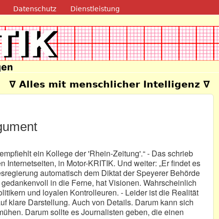
Direkt zum Inhalt
Datenschutz
Dienstleistung
e
∇ Alles mit menschlicher Intelligenz ∇
rgument
mpfiehlt ein Kollege der 'Rhein-Zeitung'.“ - Das schrieb
n Internetseiten, in Motor-KRITIK. Und weiter: „Er findet es
desregierung automatisch dem Diktat der Speyerer Behörde
gedankenvoll in die Ferne, hat Visionen. Wahrscheinlich
tikern und loyalen Kontrolleuren. - Leider ist die Realität
auf klare Darstellung. Auch von Details. Darum kann sich
ühen. Darum sollte es Journalisten geben, die einen