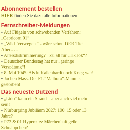
Abonnement bestellen
HIER
finden Sie dazu alle Informationen
Fernschreiber-Meldungen
•
Auf Flügeln von schwebenden Verfahren:
„Capricorn 01“
•
„Wild. Verwegen.“ - wäre schon DER Titel.
Aber… -
•
Altersdiskriminierung? - Zu alt für „TikTok“?
•
Deutscher Bundestag hat nur „geringe
Verspätung“!
•
8. Mai 1945: Als in Kallenhardt noch Krieg war!
•
Jochen Mass: Der F1-“Malboro“-Mann ist
gestorben!
Das neueste Dutzend
•
„Lido“ kann ein Strand – aber auch viel mehr
sein!
•
Nürburgring Jubiläum 2027: 100, 15 oder 13
Jahre?
•
P72 & 01 Hypercars: Märchenhaft geile
Schnäppchen?