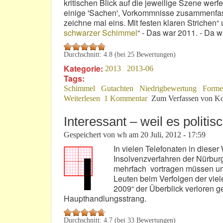
kritischen Blick auf die jeweilige Szene wer
einige 'Sachen', Vorkommnisse zusammenfasst,
zeichne mal eins. Mit festen klaren Strichen“ u
schwarzer Schimmel
“ - Das war 2011. - Da w
Durchschnitt:
4.8
(bei
25
Bewertungen)
Kategorie:
2013
2013-06
Tags:
Schimmel
Gutachten
Niedrigbewertung
Forme
Weiterlesen
über In 2013 ist Schimmel ein Argume
1 Kommentar
Zum Verfassen von Ko
Interessant – weil es politis
Gespeichert von
wh
am
20 Juli, 2012 - 17:59
In vielen Telefonaten in dies
Insolvenzverfahren der Nürbu
mehrfach vortragen müssen und 
Leuten beim Verfolgen der viel
2009“ der Überblick verloren g
Haupthandlungsstrang.
Durchschnitt:
4.7
(bei
33
Bewertungen)