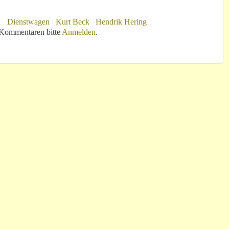
1
Dienstwagen
Kurt Beck
Hendrik Hering
ollt war
Kommentaren bitte
Anmelden
.