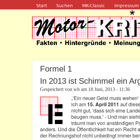
Navigation
Start
Suchen
MK-Classic
Impressum
Motor-Kritik.d
Formel 1
In 2013 ist Schimmel ein A
Gespeichert von
wh
am
18 Juni, 2013 - 11:36
„'Ein neuer Geist muss wehen' e
ich am
15. April 2011
auf diese
nicht gut, 'dass sich eine Lan
beugen muss.' - Und man sieht 
träumt man von anständigen Poli
anders. Und die Öffentlichkeit hat ein Recht 
der Rechnungshof nicht unbedingt immer bem