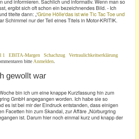
fen und informieren. Sachlich und informativ. Wenn man so
 ergibt sich oft schon ein bezeichnendes Bild. - Ich
nd titelte dann: „'
Grüne Hölle'das ist wie Tic Tac Toe und
ar Schimmel nur der Teil eines Titels in Motor-KRITIK.
l 1
EBITA-Margen
Schachzug
Vertraulichkeitserklärung
nt
mmentaren bitte
Anmelden
.
ch gewollt war
er Woche bin ich um eine knappe Kurzfassung hin zum
rgring GmbH angegangen worden. Ich habe sie so
es ist bei mir der Eindruck entstanden, dass einigen
en Facetten hin zum Skandal, zur Affäre „Nürburgring
egangen ist. Darum hier noch einmal kurz und knapp der