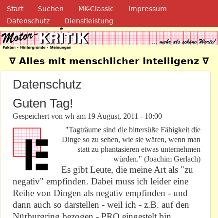
Navigation
Direkt zum Inhalt
Start
Suchen
MK-Classic
Impressum
Datenschutz
Dienstleistung
Motor-Kritik.de
∇ Alles mit menschlicher Intelligenz ∇
Datenschutz
Guten Tag!
Gespeichert von
wh
am
19 August, 2011 - 10:00
"Tagträume sind die bittersüße Fähigkeit die
Dinge so zu sehen, wie sie wären, wenn man
statt zu phantasieren etwas unternehmen
würden." (Joachim Gerlach)
Es gibt Leute, die meine Art als "zu
negativ" empfinden. Dabei muss ich leider eine
Reihe von Dingen als negativ empfinden - und
dann auch so darstellen - weil ich - z.B. auf den
Nürburgring bezogen - PRO eingestelt bin.