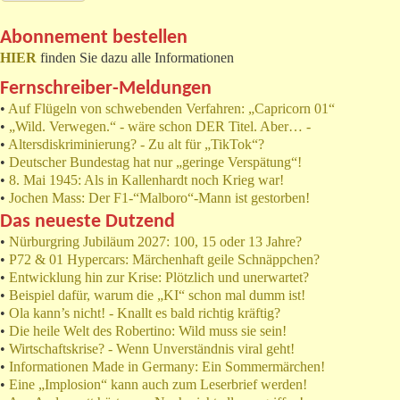
Abonnement bestellen
HIER
finden Sie dazu alle Informationen
Fernschreiber-Meldungen
•
Auf Flügeln von schwebenden Verfahren: „Capricorn 01“
•
„Wild. Verwegen.“ - wäre schon DER Titel. Aber… -
•
Altersdiskriminierung? - Zu alt für „TikTok“?
•
Deutscher Bundestag hat nur „geringe Verspätung“!
•
8. Mai 1945: Als in Kallenhardt noch Krieg war!
•
Jochen Mass: Der F1-“Malboro“-Mann ist gestorben!
Das neueste Dutzend
•
Nürburgring Jubiläum 2027: 100, 15 oder 13 Jahre?
•
P72 & 01 Hypercars: Märchenhaft geile Schnäppchen?
•
Entwicklung hin zur Krise: Plötzlich und unerwartet?
•
Beispiel dafür, warum die „KI“ schon mal dumm ist!
•
Ola kann’s nicht! - Knallt es bald richtig kräftig?
•
Die heile Welt des Robertino: Wild muss sie sein!
•
Wirtschaftskrise? - Wenn Unverständnis viral geht!
•
Informationen Made in Germany: Ein Sommermärchen!
•
Eine „Implosion“ kann auch zum Leserbrief werden!