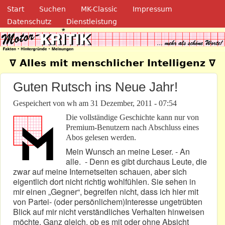
Navigation
Direkt zum Inhalt
Start
Suchen
MK-Classic
Impressum
Datenschutz
Dienstleistung
Motor-Kritik.de
∇ Alles mit menschlicher Intelligenz ∇
Guten Rutsch ins Neue Jahr!
Gespeichert von
wh
am
31 Dezember, 2011 - 07:54
Die vollständige Geschichte kann nur von
Premium-Benutzern nach Abschluss eines
Abos gelesen werden.
Mein Wunsch an meine Leser. - An
alle. - Denn es gibt durchaus Leute, die
zwar auf meine Internetseiten schauen, aber sich
eigentlich dort nicht richtig wohlfühlen. Sie sehen in
mir einen „Gegner“, begreifen nicht, dass ich hier mit
von Partei- (oder persönlichem)Interesse ungetrübten
Blick auf mir nicht verständliches Verhalten hinweisen
möchte. Ganz gleich, ob es mit oder ohne Absicht