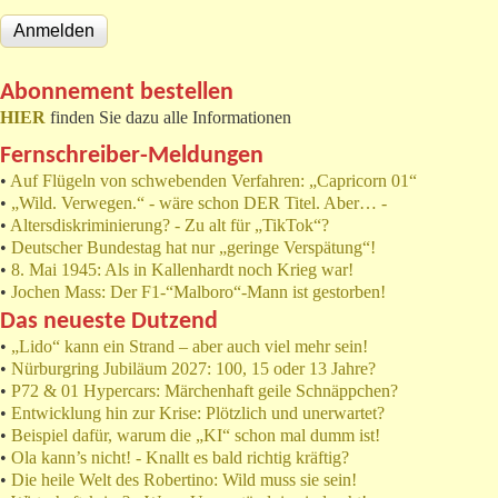
Abonnement bestellen
HIER
finden Sie dazu alle Informationen
Fernschreiber-Meldungen
•
Auf Flügeln von schwebenden Verfahren: „Capricorn 01“
•
„Wild. Verwegen.“ - wäre schon DER Titel. Aber… -
•
Altersdiskriminierung? - Zu alt für „TikTok“?
•
Deutscher Bundestag hat nur „geringe Verspätung“!
•
8. Mai 1945: Als in Kallenhardt noch Krieg war!
•
Jochen Mass: Der F1-“Malboro“-Mann ist gestorben!
Das neueste Dutzend
•
„Lido“ kann ein Strand – aber auch viel mehr sein!
•
Nürburgring Jubiläum 2027: 100, 15 oder 13 Jahre?
•
P72 & 01 Hypercars: Märchenhaft geile Schnäppchen?
•
Entwicklung hin zur Krise: Plötzlich und unerwartet?
•
Beispiel dafür, warum die „KI“ schon mal dumm ist!
•
Ola kann’s nicht! - Knallt es bald richtig kräftig?
•
Die heile Welt des Robertino: Wild muss sie sein!