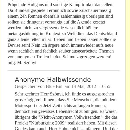
Prügelnde Huligans und sonstige Kampftrinker darstellen.
Da Bundesligaspiele Terminlich sowie Zuschauermässig
einem 24h Rennen ebenfalls zahlenmässig überlegen sind
sollten sie dringenst vorrangig auf die Agenda gesetzt
werden. nicht zu vergessen die wesentlich höhere
metangasbildung im Kontext zu Weltklima das Deutschland
ganz alleine retten muss! Leben und Leben lassen sollte die
Devise sein! Nein,ich ärgere mich immerwieder aufs neue
wenn sachlich und fachlich sauber ausgearbeitete Themen
von anonymen Trollen in den Schmutz gezogen werden!
mfg. M. Szönyi
Anonyme Halbwissende
Gespeichert von
Blue Bull
am
14 Mai, 2012 - 16:55
Sehr geehrter Herr Szönyi, ich finde es ausgesprochen
grosszügig von Ihnen , dass Sie Menschen, die mit dem
Motorsport der Jetzt-Zeit nichts anfangen können,
dennoch ein gewisses Lebensrecht zubilligen. Es waren
übrigens die "Nicht-Anonymen Vollwissenden", die das
Projekt "Nürburgring 2009" realisiert haben. Mit diesen
Genies kann auch Herr Hahne nichts anfangen. Und der