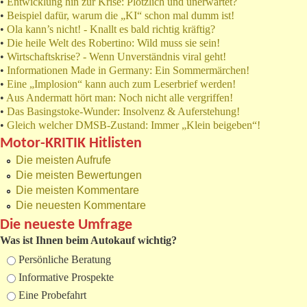
•
Entwicklung hin zur Krise: Plötzlich und unerwartet?
•
Beispiel dafür, warum die „KI“ schon mal dumm ist!
•
Ola kann’s nicht! - Knallt es bald richtig kräftig?
•
Die heile Welt des Robertino: Wild muss sie sein!
•
Wirtschaftskrise? - Wenn Unverständnis viral geht!
•
Informationen Made in Germany: Ein Sommermärchen!
•
Eine „Implosion“ kann auch zum Leserbrief werden!
•
Aus Andermatt hört man: Noch nicht alle vergriffen!
•
Das Basingstoke-Wunder: Insolvenz & Auferstehung!
•
Gleich welcher DMSB-Zustand: Immer „Klein beigeben“!
Motor-KRITIK Hitlisten
Die meisten Aufrufe
Die meisten Bewertungen
Die meisten Kommentare
Die neuesten Kommentare
Die neueste Umfrage
Was ist Ihnen beim Autokauf wichtig?
Auswahlmöglichkeiten
Persönliche Beratung
Informative Prospekte
Eine Probefahrt