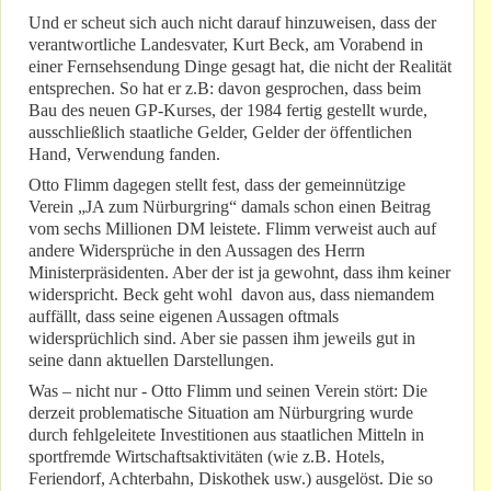
Und er scheut sich auch nicht darauf hinzuweisen, dass der
verantwortliche Landesvater, Kurt Beck, am Vorabend in
einer Fernsehsendung Dinge gesagt hat, die nicht der Realität
entsprechen. So hat er z.B: davon gesprochen, dass beim
Bau des neuen GP-Kurses, der 1984 fertig gestellt wurde,
ausschließlich staatliche Gelder, Gelder der öffentlichen
Hand, Verwendung fanden.
Otto Flimm dagegen stellt fest, dass der gemeinnützige
Verein „JA zum Nürburgring“ damals schon einen Beitrag
vom sechs Millionen DM leistete. Flimm verweist auch auf
andere Widersprüche in den Aussagen des Herrn
Ministerpräsidenten. Aber der ist ja gewohnt, dass ihm keiner
widerspricht. Beck geht wohl davon aus, dass niemandem
auffällt, dass seine eigenen Aussagen oftmals
widersprüchlich sind. Aber sie passen ihm jeweils gut in
seine dann aktuellen Darstellungen.
Was – nicht nur - Otto Flimm und seinen Verein stört: Die
derzeit problematische Situation am Nürburgring wurde
durch fehlgeleitete Investitionen aus staatlichen Mitteln in
sportfremde Wirtschaftsaktivitäten (wie z.B. Hotels,
Feriendorf, Achterbahn, Diskothek usw.) ausgelöst. Die so