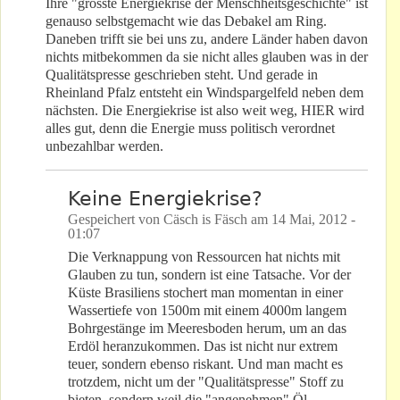
Ihre "grösste Energiekrise der Menschheitsgeschichte" ist
genauso selbstgemacht wie das Debakel am Ring.
Daneben trifft sie bei uns zu, andere Länder haben davon
nichts mitbekommen da sie nicht alles glauben was in der
Qualitätspresse geschrieben steht. Und gerade in
Rheinland Pfalz entsteht ein Windspargelfeld neben dem
nächsten. Die Energiekrise ist also weit weg, HIER wird
alles gut, denn die Energie muss politisch verordnet
unbezahlbar werden.
Keine Energiekrise?
Gespeichert von
Cäsch is Fäsch
am
14 Mai, 2012 -
01:07
Die Verknappung von Ressourcen hat nichts mit
Glauben zu tun, sondern ist eine Tatsache. Vor der
Küste Brasiliens stochert man momentan in einer
Wassertiefe von 1500m mit einem 4000m langem
Bohrgestänge im Meeresboden herum, um an das
Erdöl heranzukommen. Das ist nicht nur extrem
teuer, sondern ebenso riskant. Und man macht es
trotzdem, nicht um der "Qualitätspresse" Stoff zu
bieten, sondern weil die "angenehmen" Öl-