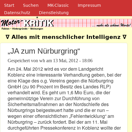
Navigation
Direkt zum Inhalt
Start
Suchen
MK-Classic
Impressum
Datenschutz
Dienstleistung
Motor-Kritik.de
∇ Alles mit menschlicher Intelligenz ∇
„JA zum Nürburgring“
Gespeichert von
wh
am
13 Mai, 2012 - 18:06
Am 24. Mai 2012 wird es vor dem Landgericht
Koblenz eine interessante Verhandlung geben, bei der
eine Klage des o.g. Vereins gegen die Nürburgring
GmbH (zu 90 Prozent im Besitz des Landes RLP)
verhandelt wird. Es geht um 1,6 Mio Euro, die der
gemeinnützige Verein zur Durchführung von
Sicherheitsmaßnahmen an der Nordschleife des
Nürburgrings beigesteuert hatte und die er nun –
wegen einer offensichtlichen „Fehlentwicklung“ am
Nürburgring – zurück fordert. Bei der am 11. Mai
durchgeführten Pressekonferenz in Koblenz wollte der