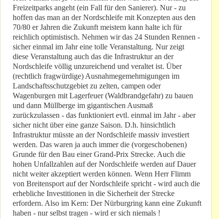
Freizeitparks angeht (ein Fall für den Sanierer). Nur - zu
hoffen das man an der Nordschleife mit Konzepten aus den
70/80 er Jahren die Zukunft meistern kann halte ich für
reichlich optimistisch. Nehmen wir das 24 Stunden Rennen -
sicher einmal im Jahr eine tolle Veranstaltung. Nur zeigt
diese Veranstaltung auch das die Infrastruktur an der
Nordschleife völlig unzureichend und veraltet ist. Über
(rechtlich fragwürdige) Ausnahmegemehmigungen im
Landschaftsschutzgebiet zu zelten, campen oder
Wagenburgen mit Lagerfeuer (Waldbrandgefahr) zu bauen
und dann Müllberge im gigantischen Ausmaß
zurückzulassen - das funktioniert evtl. einmal im Jahr - aber
sicher nicht über eine ganze Saison. D.h. hinsichtlich
Infrastruktur müsste an der Nordschleife massiv investiert
werden. Das waren ja auch immer die (vorgeschobenen)
Grunde für den Bau einer Grand-Prix Strecke. Auch die
hohen Unfallzahlen auf der Nordschleife werden auf Dauer
nicht weiter akzeptiert werden können. Wenn Herr Flimm
von Breitensport auf der Nordschleife spricht - wird auch die
erhebliche Investitionen in die Sicherheit der Strecke
erfordern. Also im Kern: Der Nürburgring kann eine Zukunft
haben - nur selbst tragen - wird er sich niemals !