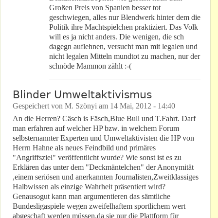
Großen Preis von Spanien besser tot
geschwiegen, alles nur Blendwerk hinter dem die
Politik ihre Machtspielchen praktiziert. Das Volk
will es ja nicht anders. Die wenigen, die sch
dagegn auflehnen, versucht man mit legalen und
nicht legalen Mitteln mundtot zu machen, nur der
schnöde Mammon zählt :-(
Blinder Umweltaktivismus
Gespeichert von
M. Szönyi
am
14 Mai, 2012 - 14:40
An die Herren? Cäsch is Fäsch,Blue Bull und T.Fahrt. Darf
man erfahren auf welcher HP bzw. in welchem Forum
selbsternannter Experten und Umweltaktivisten die HP von
Herrn Hahne als neues Feindbild und primäres
"Angriffsziel" veröffentlicht wurde? Wie sonst ist es zu
Erklären das unter dem "Deckmäntelchen" der Anonymität
,einem seriösen und anerkannten Journalisten,Zweitklassiges
Halbwissen als einzige Wahrheit präsentiert wird?
Genausogut kann man argumentieren das sämtliche
Bundesligaspiele wegen zweifelhaftem sportlichem wert
abgeschaft werden müssen,da sie nur die Plattform für