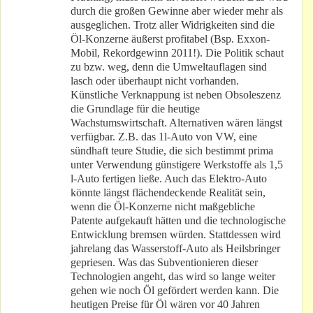
durch die großen Gewinne aber wieder mehr als
ausgeglichen. Trotz aller Widrigkeiten sind die
Öl-Konzerne äußerst profitabel (Bsp. Exxon-
Mobil, Rekordgewinn 2011!). Die Politik schaut
zu bzw. weg, denn die Umweltauflagen sind
lasch oder überhaupt nicht vorhanden.
Künstliche Verknappung ist neben Obsoleszenz
die Grundlage für die heutige
Wachstumswirtschaft. Alternativen wären längst
verfügbar. Z.B. das 1l-Auto von VW, eine
sündhaft teure Studie, die sich bestimmt prima
unter Verwendung günstigere Werkstoffe als 1,5
l-Auto fertigen ließe. Auch das Elektro-Auto
könnte längst flächendeckende Realität sein,
wenn die Öl-Konzerne nicht maßgebliche
Patente aufgekauft hätten und die technologische
Entwicklung bremsen würden. Stattdessen wird
jahrelang das Wasserstoff-Auto als Heilsbringer
gepriesen. Was das Subventionieren dieser
Technologien angeht, das wird so lange weiter
gehen wie noch Öl gefördert werden kann. Die
heutigen Preise für Öl wären vor 40 Jahren