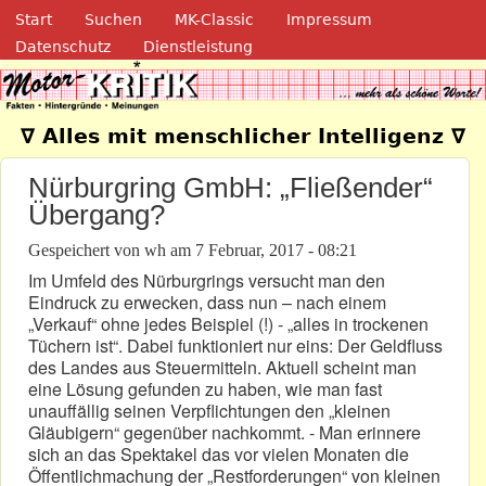
Navigation
Direkt zum Inhalt
Start
Suchen
MK-Classic
Impressum
Datenschutz
Dienstleistung
Motor-Kritik.de
∇ Alles mit menschlicher Intelligenz ∇
Nürburgring GmbH: „Fließender“
Übergang?
Gespeichert von
wh
am
7 Februar, 2017 - 08:21
Im Umfeld des Nürburgrings versucht man den
Eindruck zu erwecken, dass nun – nach einem
„Verkauf“ ohne jedes Beispiel (!) - „alles in trockenen
Tüchern ist“. Dabei funktioniert nur eins: Der Geldfluss
des Landes aus Steuermitteln. Aktuell scheint man
eine Lösung gefunden zu haben, wie man fast
unauffällig seinen Verpflichtungen den „kleinen
Gläubigern“ gegenüber nachkommt. - Man erinnere
sich an das Spektakel das vor vielen Monaten die
Öffentlichmachung der „Restforderungen“ von kleinen