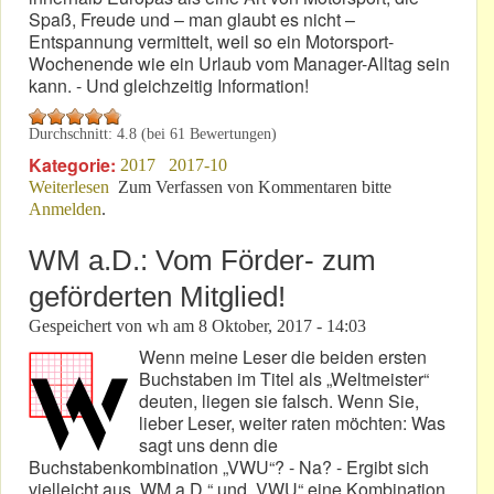
Spaß, Freude und – man glaubt es nicht –
Entspannung vermittelt, weil so ein Motorsport-
Wochenende wie ein Urlaub vom Manager-Alltag sein
kann. - Und gleichzeitig Information!
Durchschnitt:
4.8
(bei
61
Bewertungen)
Kategorie:
2017
2017-10
Weiterlesen
über VLN 8: PSA-Chef setzt Zeitzeichen!
Zum Verfassen von Kommentaren bitte
Anmelden
.
WM a.D.: Vom Förder- zum
geförderten Mitglied!
Gespeichert von
wh
am
8 Oktober, 2017 - 14:03
Wenn meine Leser die beiden ersten
Buchstaben im Titel als „Weltmeister“
deuten, liegen sie falsch. Wenn Sie,
lieber Leser, weiter raten möchten: Was
sagt uns denn die
Buchstabenkombination „VWU“? - Na? - Ergibt sich
vielleicht aus „WM a.D.“ und „VWU“ eine Kombination,