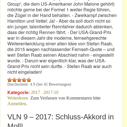
Group“, die dem US-Amerikaner John Malone gehört)
möchte gerne bei der Formel 1 weiter Regie führen,
die Zügel in der Hand behalten. - Zweikampf zwischen
Hamilton und Vettel: Ja! - Aber da soll doch nicht so
ein junger, talentierter Rennfahrer dadurch ablenken,
dass der richtig Rennen fährt. - Der USA-Grand-Prix
war in diesem Jahr die moderne, fernsehgerechte
Weiterentwicklung einer alten Idee von Stefan Raab,
die 2015 wegen nachlassender Fernseh-Quote – und
weil Stefan Raab seinen Abschied nahm - eingestellt
wurde. - Darum war eigentlich klar, was der USA-
Grand-Prix nicht sein durfte. - Stefan Raab war auch
nicht eingeladen!
Durchschnitt:
4.9
(bei
45
Bewertungen)
Kategorie:
2017
2017-10
Weiterlesen
über USA-F1: Keine Stock Car Crash Challenge!
Zum Verfassen von Kommentaren bitte
Anmelden
.
VLN 9 – 2017: Schluss-Akkord in
Moll!