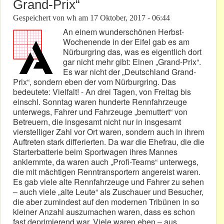
Grand-Prix“
Gespeichert von
wh
am
17 Oktober, 2017 - 06:44
An einem wunderschönen Herbst-
Wochenende in der Eifel gab es am
Nürburgring das, was es eigentlich dort
gar nicht mehr gibt: Einen „Grand-Prix“.
Es war nicht der „Deutschland Grand-
Prix“, sondern eben der vom Nürburgring. Das
bedeutete: Vielfalt! - An drei Tagen, von Freitag bis
einschl. Sonntag waren hunderte Rennfahrzeuge
unterwegs, Fahrer und Fahrzeuge „bemuttert“ von
Betreuern, die insgesamt nicht nur in insgesamt
vierstelliger Zahl vor Ort waren, sondern auch in ihrem
Auftreten stark differierten. Da war die Ehefrau, die die
Starterbatterie beim Sportwagen ihres Mannes
anklemmte, da waren auch „Profi-Teams“ unterwegs,
die mit mächtigen Renntransportern angereist waren.
Es gab viele alte Rennfahrzeuge und Fahrer zu sehen
– auch viele „alte Leute“ als Zuschauer und Besucher,
die aber zumindest auf den modernen Tribünen in so
kleiner Anzahl auszumachen waren, dass es schon
fast deprimierend war. Viele waren eben – aus