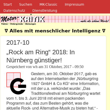
Navigation
Direkt zum Inhalt
Start
Suchen
MK-Classic
Impressum
Datenschutz
Dienstleistung
Motor-Kritik.de
∇ Alles mit menschlicher Intelligenz ∇
2017-10
„Rock am Ring“ 2018: In
Nürnberg günstiger!
Gespeichert von
wh
am
31 Oktober, 2017 - 09:50
Gestern, am 30. Oktober 2017, gab es
auf den Internetseiten der „Nürburgring
1927 GmbH & Co KG“ eine Information,
mit der u.a. verkündet wurde: „Das
Traditionsfestival am Nürburgring wartet
vom 1. bis 3. Juni 2018 mit einem packenden
Programm auf, das zum Besten gehört, was die
aktuelle Rock- und Alternative-Musik zu bieten hat.“ -