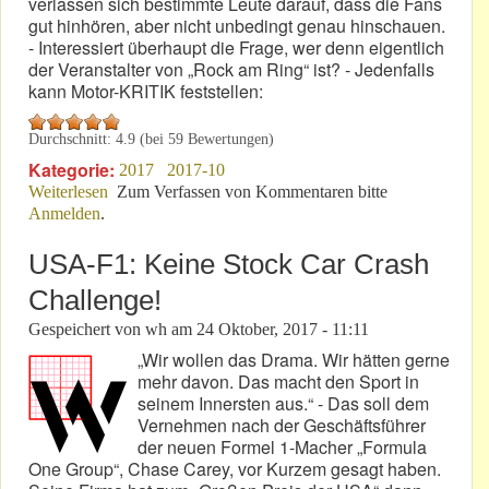
verlassen sich bestimmte Leute darauf, dass die Fans
gut hinhören, aber nicht unbedingt genau hinschauen.
- Interessiert überhaupt die Frage, wer denn eigentlich
der Veranstalter von „Rock am Ring“ ist? - Jedenfalls
kann Motor-KRITIK feststellen:
Durchschnitt:
4.9
(bei
59
Bewertungen)
Kategorie:
2017
2017-10
Weiterlesen
über „Rock am Ring“ 2018: In Nürnberg günstiger!
Zum Verfassen von Kommentaren bitte
Anmelden
.
USA-F1: Keine Stock Car Crash
Challenge!
Gespeichert von
wh
am
24 Oktober, 2017 - 11:11
„Wir wollen das Drama. Wir hätten gerne
mehr davon. Das macht den Sport in
seinem Innersten aus.“ - Das soll dem
Vernehmen nach der Geschäftsführer
der neuen Formel 1-Macher „Formula
One Group“, Chase Carey, vor Kurzem gesagt haben.