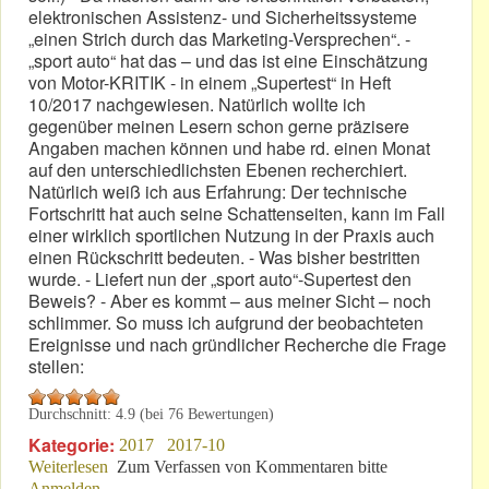
elektronischen Assistenz- und Sicherheitssysteme
„einen Strich durch das Marketing-Versprechen“. -
„sport auto“ hat das – und das ist eine Einschätzung
von Motor-KRITIK - in einem „Supertest“ in Heft
10/2017 nachgewiesen. Natürlich wollte ich
gegenüber meinen Lesern schon gerne präzisere
Angaben machen können und habe rd. einen Monat
auf den unterschiedlichsten Ebenen recherchiert.
Natürlich weiß ich aus Erfahrung: Der technische
Fortschritt hat auch seine Schattenseiten, kann im Fall
einer wirklich sportlichen Nutzung in der Praxis auch
einen Rückschritt bedeuten. - Was bisher bestritten
wurde. - Liefert nun der „sport auto“-Supertest den
Beweis? - Aber es kommt – aus meiner Sicht – noch
schlimmer. So muss ich aufgrund der beobachteten
Ereignisse und nach gründlicher Recherche die Frage
stellen:
Durchschnitt:
4.9
(bei
76
Bewertungen)
Kategorie:
2017
2017-10
Weiterlesen
über Sind „sport auto“ und Audi Komplizen?
Zum Verfassen von Kommentaren bitte
Anmelden
.