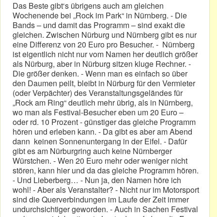
Das Beste gibt‘s übrigens auch am gleichen
Wochenende bei „Rock im Park“ in Nürnberg. - Die
Bands – und damit das Programm – sind exakt die
gleichen. Zwischen Nürburg und Nürnberg gibt es nur
eine Differenz von 20 Euro pro Besucher. - Nürnberg
ist eigentlich nicht nur vom Namen her deutlich größer
als Nürburg, aber in Nürburg sitzen kluge Rechner. -
Die größer denken. - Wenn man es einfach so über
den Daumen peilt, bleibt in Nürburg für den Vermieter
(oder Verpächter) des Veranstaltungsgeländes für
„Rock am Ring“ deutlich mehr übrig, als in Nürnberg,
wo man als Festival-Besucher eben um 20 Euro –
oder rd. 10 Prozent - günstiger das gleiche Programm
hören und erleben kann. - Da gibt es aber am Abend
dann keinen Sonnenuntergang in der Eifel. - Dafür
gibt es am Nürburgring auch keine Nürnberger
Würstchen. - Wen 20 Euro mehr oder weniger nicht
stören, kann hier und da das gleiche Programm hören.
- Und Lieberberg… - Nun ja, den Namen höre ich
wohl! - Aber als Veranstalter? - Nicht nur im Motorsport
sind die Querverbindungen im Laufe der Zeit immer
undurchsichtiger geworden. - Auch in Sachen Festival