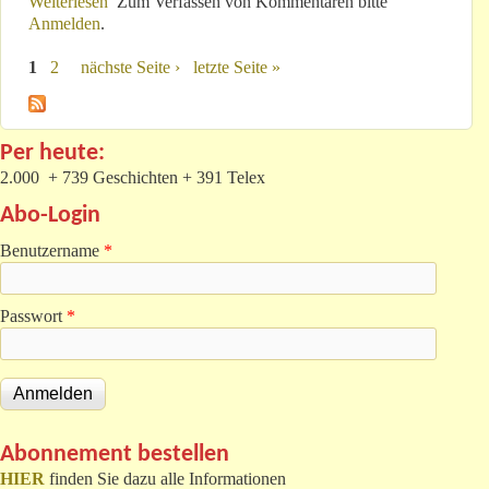
Weiterlesen
über Superhelden fahren Mercedes-Benz
Zum Verfassen von Kommentaren bitte
Anmelden
.
1
2
nächste Seite ›
letzte Seite »
Seiten
Per heute:
2.000 + 739 Geschichten + 391 Telex
Abo-Login
Benutzername
*
Passwort
*
Abonnement bestellen
HIER
finden Sie dazu alle Informationen