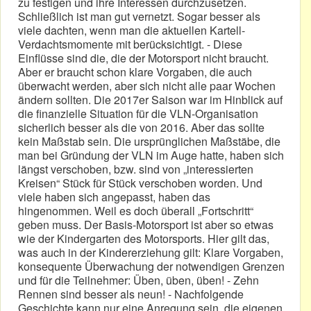
zu festigen und ihre Interessen durchzusetzen.
Schließlich ist man gut vernetzt. Sogar besser als
viele dachten, wenn man die aktuellen Kartell-
Verdachtsmomente mit berücksichtigt. - Diese
Einflüsse sind die, die der Motorsport nicht braucht.
Aber er braucht schon klare Vorgaben, die auch
überwacht werden, aber sich nicht alle paar Wochen
ändern sollten. Die 2017er Saison war im Hinblick auf
die finanzielle Situation für die VLN-Organisation
sicherlich besser als die von 2016. Aber das sollte
kein Maßstab sein. Die ursprünglichen Maßstäbe, die
man bei Gründung der VLN im Auge hatte, haben sich
längst verschoben, bzw. sind von „interessierten
Kreisen“ Stück für Stück verschoben worden. Und
viele haben sich angepasst, haben das
hingenommen. Weil es doch überall „Fortschritt“
geben muss. Der Basis-Motorsport ist aber so etwas
wie der Kindergarten des Motorsports. Hier gilt das,
was auch in der Kindererziehung gilt: Klare Vorgaben,
konsequente Überwachung der notwendigen Grenzen
und für die Teilnehmer: Üben, üben, üben! - Zehn
Rennen sind besser als neun! - Nachfolgende
Geschichte kann nur eine Anregung sein, die eigenen