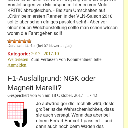
Vorstellungen von Motorsport mit denen von Motor-
KRITIK abzugleichen. - Bis zum Umschalten auf
„Grün“ beim ersten Rennen in der VLN-Saison 2018
sollte aber schon einiges passiert sein! - Aber vor
einer neuen Weichenstellung sollte man schon wissen
wohin die Fahrt gehen soll!
Durchschnitt:
4.8
(bei
57
Bewertungen)
Kategorie:
2017
2017-10
Weiterlesen
über VLN 9 – 2017: Schluss-Akkord in Moll!
Zum Verfassen von Kommentaren bitte
Anmelden
.
F1-Ausfallgrund: NGK oder
Magneti Marelli?
Gespeichert von
wh
am
18 Oktober, 2017 - 17:42
Je aufwändiger die Technik wird, desto
größer ist die Wahrscheinlichkeit, dass
sie auch versagt. Wenn das aber bei
einem Ferrari-Formel 1 passiert – und
dann auch noch beim Wagen des