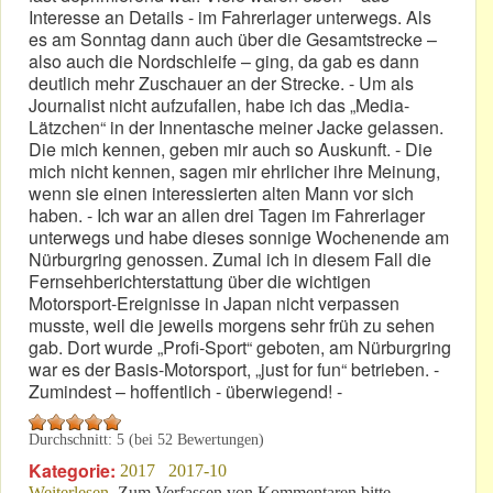
Interesse an Details - im Fahrerlager unterwegs. Als
es am Sonntag dann auch über die Gesamtstrecke –
also auch die Nordschleife – ging, da gab es dann
deutlich mehr Zuschauer an der Strecke. - Um als
Journalist nicht aufzufallen, habe ich das „Media-
Lätzchen“ in der Innentasche meiner Jacke gelassen.
Die mich kennen, geben mir auch so Auskunft. - Die
mich nicht kennen, sagen mir ehrlicher ihre Meinung,
wenn sie einen interessierten alten Mann vor sich
haben. - Ich war an allen drei Tagen im Fahrerlager
unterwegs und habe dieses sonnige Wochenende am
Nürburgring genossen. Zumal ich in diesem Fall die
Fernsehberichterstattung über die wichtigen
Motorsport-Ereignisse in Japan nicht verpassen
musste, weil die jeweils morgens sehr früh zu sehen
gab. Dort wurde „Profi-Sport“ geboten, am Nürburgring
war es der Basis-Motorsport, „just for fun“ betrieben. -
Zumindest – hoffentlich - überwiegend! -
Durchschnitt:
5
(bei
52
Bewertungen)
Kategorie:
2017
2017-10
Weiterlesen
über Oktober 2017: „Nürburgring Grand-Prix“
Zum Verfassen von Kommentaren bitte