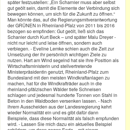
später festzustellen: „Ein Scharnier muss aber selbst
gut geölt sein, damit die Elemente der Verbindung sich
bewegen können, um sich für die Zukunft zu öffnen.“
Man könnte das, auf die Regierungsmitverantwortung
der GRÜNEN in Rheinland-Pfalz von 2011 bis 2016
bezogen so empfinden: Gut geölt, ließ sich das
Schanier durch Kurt Beck – und später Malu Dreyer -
nicht nur leicht und leise öffnen, sondern auch
verbiegen. - Eveline Lemke schien auch die Zeit zur
Umsetzung der ihr persönlich wichtigen Ziele zu
nutzen. Hart am Wind segelnd hat sie ihre Position als
Wirtschaftsministerin und stellvertretende
Ministerpräsidentin genutzt, Rheinland-Pfalz zum
Bundesland mit den meisten Windkraftanlagen zu
machen, hat für die Windkrafträder auch in die
rheinland-pfälzischen Wälder tiefe Schneisen
schlagen und jedesmal hunderte Tonnen von Stahl in
Beton in den Waldboden versenken lassen. - Nach
ihrem Ausscheiden aus der Landesregierung kehrt
wieder Normalität ein und es gibt dafür dann
Beispiele, dass diese Normalität als falsch empfunden
wird. - Lassen Sie mich dazu ein aktuelles Beispiel
schildern, um dann gegen Ende – mit einem