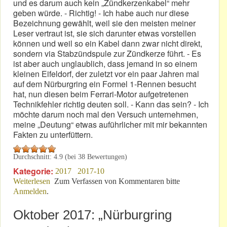
und es darum auch kein „Zündkerzenkabel“ mehr
geben würde. - Richtig! - Ich habe auch nur diese
Bezeichnung gewählt, weil sie den meisten meiner
Leser vertraut ist, sie sich darunter etwas vorstellen
können und weil so ein Kabel dann zwar nicht direkt,
sondern via Stabzündspule zur Zündkerze führt. - Es
ist aber auch unglaublich, dass jemand in so einem
kleinen Eifeldorf, der zuletzt vor ein paar Jahren mal
auf dem Nürburgring ein Formel 1-Rennen besucht
hat, nun diesen beim Ferrari-Motor aufgetretenen
Technikfehler richtig deuten soll. - Kann das sein? - Ich
möchte darum noch mal den Versuch unternehmen,
meine „Deutung“ etwas auführlicher mit mir bekannten
Fakten zu unterfüttern.
Durchschnitt:
4.9
(bei
38
Bewertungen)
Kategorie:
2017
2017-10
Weiterlesen
über F1-Ausfallgrund: NGK oder Magneti Marelli?
Zum Verfassen von Kommentaren bitte
Anmelden
.
Oktober 2017: „Nürburgring