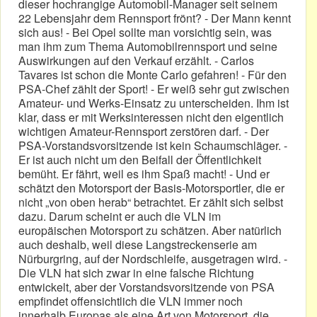
dieser hochrangige Automobil-Manager seit seinem
22 Lebensjahr dem Rennsport frönt? - Der Mann kennt
sich aus! - Bei Opel sollte man vorsichtig sein, was
man ihm zum Thema Automobilrennsport und seine
Auswirkungen auf den Verkauf erzählt. - Carlos
Tavares ist schon die Monte Carlo gefahren! - Für den
PSA-Chef zählt der Sport! - Er weiß sehr gut zwischen
Amateur- und Werks-Einsatz zu unterscheiden. Ihm ist
klar, dass er mit Werksinteressen nicht den eigentlich
wichtigen Amateur-Rennsport zerstören darf. - Der
PSA-Vorstandsvorsitzende ist kein Schaumschläger. -
Er ist auch nicht um den Beifall der Öffentlichkeit
bemüht. Er fährt, weil es ihm Spaß macht! - Und er
schätzt den Motorsport der Basis-Motorsportler, die er
nicht „von oben herab“ betrachtet. Er zählt sich selbst
dazu. Darum scheint er auch die VLN im
europäischen Motorsport zu schätzen. Aber natürlich
auch deshalb, weil diese Langstreckenserie am
Nürburgring, auf der Nordschleife, ausgetragen wird. -
Die VLN hat sich zwar in eine falsche Richtung
entwickelt, aber der Vorstandsvorsitzende von PSA
empfindet offensichtlich die VLN immer noch
innerhalb Europas als eine Art von Motorsport, die