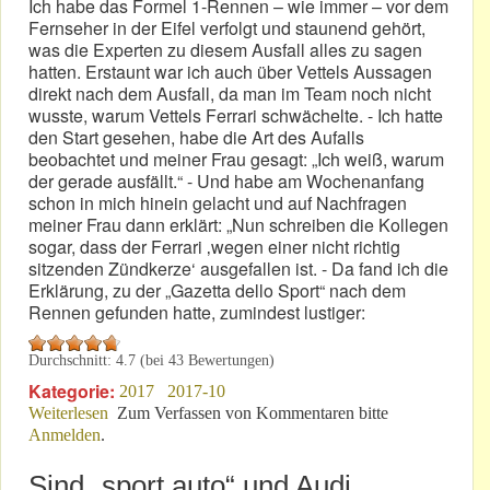
Ich habe das Formel 1-Rennen – wie immer – vor dem
Fernseher in der Eifel verfolgt und staunend gehört,
was die Experten zu diesem Ausfall alles zu sagen
hatten. Erstaunt war ich auch über Vettels Aussagen
direkt nach dem Ausfall, da man im Team noch nicht
wusste, warum Vettels Ferrari schwächelte. - Ich hatte
den Start gesehen, habe die Art des Aufalls
beobachtet und meiner Frau gesagt: „Ich weiß, warum
der gerade ausfällt.“ - Und habe am Wochenanfang
schon in mich hinein gelacht und auf Nachfragen
meiner Frau dann erklärt: „Nun schreiben die Kollegen
sogar, dass der Ferrari ‚wegen einer nicht richtig
sitzenden Zündkerze‘ ausgefallen ist. - Da fand ich die
Erklärung, zu der „Gazetta dello Sport“ nach dem
Rennen gefunden hatte, zumindest lustiger:
Durchschnitt:
4.7
(bei
43
Bewertungen)
Kategorie:
2017
2017-10
Weiterlesen
über Japan-GP: „Eine Zündkerze verrät Vettel“
Zum Verfassen von Kommentaren bitte
Anmelden
.
Sind „sport auto“ und Audi