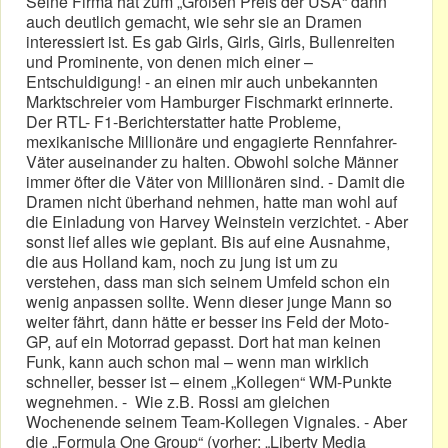
Seine Firma hat zum „Großen Preis der USA“ dann
auch deutlich gemacht, wie sehr sie an Dramen
interessiert ist. Es gab Girls, Girls, Girls, Bullenreiten
und Prominente, von denen mich einer –
Entschuldigung! - an einen mir auch unbekannten
Marktschreier vom Hamburger Fischmarkt erinnerte.
Der RTL- F1-Berichterstatter hatte Probleme,
mexikanische Millionäre und engagierte Rennfahrer-
Väter auseinander zu halten. Obwohl solche Männer
immer öfter die Väter von Millionären sind. - Damit die
Dramen nicht überhand nehmen, hatte man wohl auf
die Einladung von Harvey Weinstein verzichtet. - Aber
sonst lief alles wie geplant. Bis auf eine Ausnahme,
die aus Holland kam, noch zu jung ist um zu
verstehen, dass man sich seinem Umfeld schon ein
wenig anpassen sollte. Wenn dieser junge Mann so
weiter fährt, dann hätte er besser ins Feld der Moto-
GP, auf ein Motorrad gepasst. Dort hat man keinen
Funk, kann auch schon mal – wenn man wirklich
schneller, besser ist – einem „Kollegen“ WM-Punkte
wegnehmen. - Wie z.B. Rossi am gleichen
Wochenende seinem Team-Kollegen Vignales. - Aber
die „Formula One Group“ (vorher: „Liberty Media