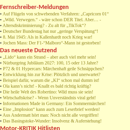
Fernschreiber-Meldungen
•
Auf Flügeln von schwebenden Verfahren: „Capricorn 01“
•
„Wild. Verwegen.“ - wäre schon DER Titel. Aber… -
•
Altersdiskriminierung? - Zu alt für „TikTok“?
•
Deutscher Bundestag hat nur „geringe Verspätung“!
•
8. Mai 1945: Als in Kallenhardt noch Krieg war!
•
Jochen Mass: Der F1-“Malboro“-Mann ist gestorben!
Das neueste Dutzend
•
„Lido“ kann ein Strand – aber auch viel mehr sein!
•
Nürburgring Jubiläum 2027: 100, 15 oder 13 Jahre?
•
P72 & 01 Hypercars: Märchenhaft geile Schnäppchen?
•
Entwicklung hin zur Krise: Plötzlich und unerwartet?
•
Beispiel dafür, warum die „KI“ schon mal dumm ist!
•
Ola kann’s nicht! - Knallt es bald richtig kräftig?
•
Die heile Welt des Robertino: Wild muss sie sein!
•
Wirtschaftskrise? - Wenn Unverständnis viral geht!
•
Informationen Made in Germany: Ein Sommermärchen!
•
Eine „Implosion“ kann auch zum Leserbrief werden!
•
Aus Andermatt hört man: Noch nicht alle vergriffen!
•
Das Basingstoke-Wunder: Insolvenz & Auferstehung!
Motor-KRITIK Hitlisten