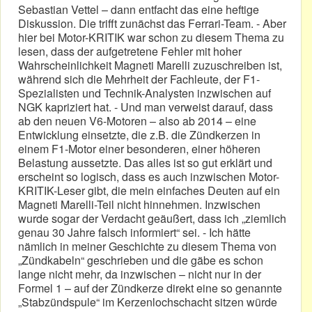
Sebastian Vettel – dann entfacht das eine heftige
Diskussion. Die trifft zunächst das Ferrari-Team. - Aber
hier bei Motor-KRITIK war schon zu diesem Thema zu
lesen, dass der aufgetretene Fehler mit hoher
Wahrscheinlichkeit Magneti Marelli zuzuschreiben ist,
während sich die Mehrheit der Fachleute, der F1-
Spezialisten und Technik-Analysten inzwischen auf
NGK kapriziert hat. - Und man verweist darauf, dass
ab den neuen V6-Motoren – also ab 2014 – eine
Entwicklung einsetzte, die z.B. die Zündkerzen in
einem F1-Motor einer besonderen, einer höheren
Belastung aussetzte. Das alles ist so gut erklärt und
erscheint so logisch, dass es auch inzwischen Motor-
KRITIK-Leser gibt, die mein einfaches Deuten auf ein
Magneti Marelli-Teil nicht hinnehmen. Inzwischen
wurde sogar der Verdacht geäußert, dass ich „ziemlich
genau 30 Jahre falsch informiert“ sei. - Ich hätte
nämlich in meiner Geschichte zu diesem Thema von
„Zündkabeln“ geschrieben und die gäbe es schon
lange nicht mehr, da inzwischen – nicht nur in der
Formel 1 – auf der Zündkerze direkt eine so genannte
„Stabzündspule“ im Kerzenlochschacht sitzen würde