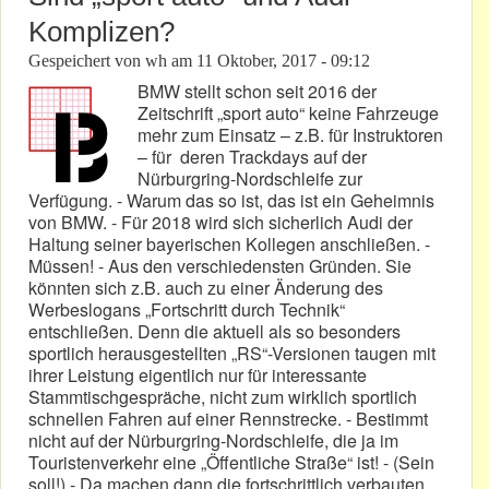
Komplizen?
Gespeichert von
wh
am
11 Oktober, 2017 - 09:12
BMW stellt schon seit 2016 der
Zeitschrift „sport auto“ keine Fahrzeuge
mehr zum Einsatz – z.B. für Instruktoren
– für deren Trackdays auf der
Nürburgring-Nordschleife zur
Verfügung. - Warum das so ist, das ist ein Geheimnis
von BMW. - Für 2018 wird sich sicherlich Audi der
Haltung seiner bayerischen Kollegen anschließen. -
Müssen! - Aus den verschiedensten Gründen. Sie
könnten sich z.B. auch zu einer Änderung des
Werbeslogans „Fortschritt durch Technik“
entschließen. Denn die aktuell als so besonders
sportlich herausgestellten „RS“-Versionen taugen mit
ihrer Leistung eigentlich nur für interessante
Stammtischgespräche, nicht zum wirklich sportlich
schnellen Fahren auf einer Rennstrecke. - Bestimmt
nicht auf der Nürburgring-Nordschleife, die ja im
Touristenverkehr eine „Öffentliche Straße“ ist! - (Sein
soll!) - Da machen dann die fortschrittlich verbauten,