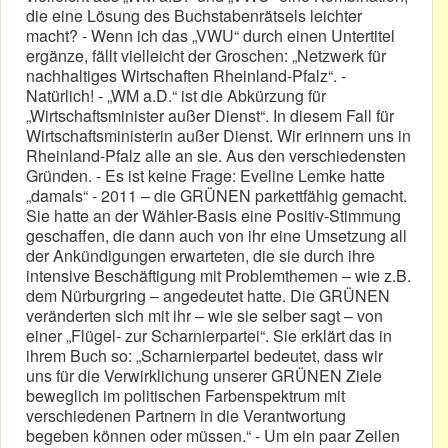
die eine Lösung des Buchstabenrätsels leichter
macht? - Wenn ich das „VWU“ durch einen Untertitel
ergänze, fällt vielleicht der Groschen: „Netzwerk für
nachhaltiges Wirtschaften Rheinland-Pfalz“. -
Natürlich! - „WM a.D.“ ist die Abkürzung für
„Wirtschaftsminister außer Dienst“. In diesem Fall für
Wirtschaftsministerin außer Dienst. Wir erinnern uns in
Rheinland-Pfalz alle an sie. Aus den verschiedensten
Gründen. - Es ist keine Frage: Eveline Lemke hatte
„damals“ - 2011 – die GRÜNEN parkettfähig gemacht.
Sie hatte an der Wähler-Basis eine Positiv-Stimmung
geschaffen, die dann auch von ihr eine Umsetzung all
der Ankündigungen erwarteten, die sie durch ihre
intensive Beschäftigung mit Problemthemen – wie z.B.
dem Nürburgring – angedeutet hatte. Die GRÜNEN
veränderten sich mit ihr – wie sie selber sagt – von
einer „Flügel- zur Scharnierpartei“. Sie erklärt das in
ihrem Buch so: „Scharnierpartei bedeutet, dass wir
uns für die Verwirklichung unserer GRÜNEN Ziele
beweglich im politischen Farbenspektrum mit
verschiedenen Partnern in die Verantwortung
begeben können oder müssen.“ - Um ein paar Zeilen