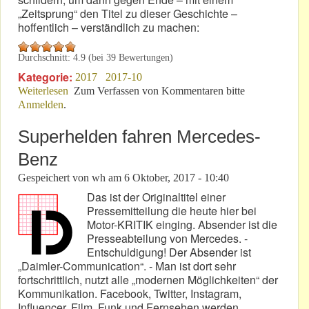
„Zeitsprung“ den Titel zu dieser Geschichte –
hoffentlich – verständlich zu machen:
Durchschnitt:
4.9
(bei
39
Bewertungen)
Kategorie:
2017
2017-10
Weiterlesen
über WM a.D.: Vom Förder- zum geförderten
Zum Verfassen von Kommentaren bitte
Anmelden
.
Mitglied!
Superhelden fahren Mercedes-
Benz
Gespeichert von
wh
am
6 Oktober, 2017 - 10:40
Das ist der Originaltitel einer
Pressemitteilung die heute hier bei
Motor-KRITIK einging. Absender ist die
Presseabteilung von Mercedes. -
Entschuldigung! Der Absender ist
„Daimler-Communication“. - Man ist dort sehr
fortschrittlich, nutzt alle „modernen Möglichkeiten“ der
Kommunikation. Facebook, Twitter, Instagram,
Influencer, Film, Funk und Fernsehen werden