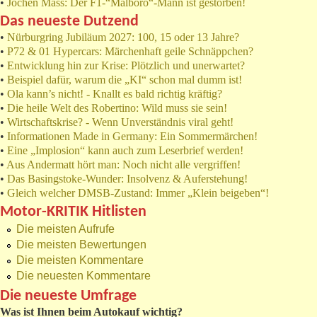
•
Jochen Mass: Der F1-“Malboro“-Mann ist gestorben!
Das neueste Dutzend
•
Nürburgring Jubiläum 2027: 100, 15 oder 13 Jahre?
•
P72 & 01 Hypercars: Märchenhaft geile Schnäppchen?
•
Entwicklung hin zur Krise: Plötzlich und unerwartet?
•
Beispiel dafür, warum die „KI“ schon mal dumm ist!
•
Ola kann’s nicht! - Knallt es bald richtig kräftig?
•
Die heile Welt des Robertino: Wild muss sie sein!
•
Wirtschaftskrise? - Wenn Unverständnis viral geht!
•
Informationen Made in Germany: Ein Sommermärchen!
•
Eine „Implosion“ kann auch zum Leserbrief werden!
•
Aus Andermatt hört man: Noch nicht alle vergriffen!
•
Das Basingstoke-Wunder: Insolvenz & Auferstehung!
•
Gleich welcher DMSB-Zustand: Immer „Klein beigeben“!
Motor-KRITIK Hitlisten
Die meisten Aufrufe
Die meisten Bewertungen
Die meisten Kommentare
Die neuesten Kommentare
Die neueste Umfrage
Was ist Ihnen beim Autokauf wichtig?