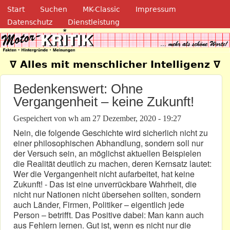
Navigation
Direkt zum Inhalt
Start
Suchen
MK-Classic
Impressum
Datenschutz
Dienstleistung
Motor-Kritik.de
∇ Alles mit menschlicher Intelligenz ∇
Bedenkenswert: Ohne
Vergangenheit – keine Zukunft!
Gespeichert von
wh
am
27 Dezember, 2020 - 19:27
Nein, die folgende Geschichte wird sicherlich nicht zu
einer philosophischen Abhandlung, sondern soll nur
der Versuch sein, an möglichst aktuellen Beispielen
die Realität deutlich zu machen, deren Kernsatz lautet:
Wer die Vergangenheit nicht aufarbeitet, hat keine
Zukunft! - Das ist eine unverrückbare Wahrheit, die
nicht nur Nationen nicht übersehen sollten, sondern
auch Länder, Firmen, Politiker – eigentlich jede
Person – betrifft. Das Positive dabei: Man kann auch
aus Fehlern lernen. Gut ist, wenn es nicht nur die