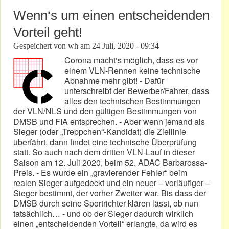
Wenn‘s um einen entscheidenden
Vorteil geht!
Gespeichert von
wh
am
24 Juli, 2020 - 09:34
Corona macht‘s möglich, dass es vor
einem VLN-Rennen keine technische
Abnahme mehr gibt! - Dafür
unterschreibt der Bewerber/Fahrer, dass
alles den technischen Bestimmungen
der VLN/NLS und den gültigen Bestimmungen von
DMSB und FIA entsprechen. - Aber wenn jemand als
Sieger (oder „Treppchen“-Kandidat) die Ziellinie
überfährt, dann findet eine technische Überprüfung
statt. So auch nach dem dritten VLN-Lauf in dieser
Saison am 12. Juli 2020, beim 52. ADAC Barbarossa-
Preis. - Es wurde ein „gravierender Fehler“ beim
realen Sieger aufgedeckt und ein neuer – vorläufiger –
Sieger bestimmt, der vorher Zweiter war. Bis dass der
DMSB durch seine Sportrichter klären lässt, ob nun
tatsächlich… - und ob der Sieger dadurch wirklich
einen „entscheidenden Vorteil“ erlangte, da wird es