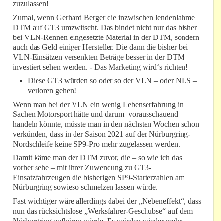
zuzulassen!
Zumal, wenn Gerhard Berger die inzwischen lendenlahme
DTM auf GT3 umzwitscht. Das bindet nicht nur das bisher
bei VLN-Rennen eingesetzte Material in der DTM, sondern
auch das Geld einiger Hersteller. Die dann die bisher bei
VLN-Einsätzen versenkten Beträge besser in der DTM
investiert sehen werden. - Das Marketing wird‘s richten!
Diese GT3 würden so oder so der VLN – oder NLS –
verloren gehen!
Wenn man bei der VLN ein wenig Lebenserfahrung in
Sachen Motorsport hätte und darum vorausschauend
handeln könnte, müsste man in den nächsten Wochen schon
verkünden, dass in der Saison 2021 auf der Nürburgring-
Nordschleife keine SP9-Pro mehr zugelassen werden.
Damit käme man der DTM zuvor, die – so wie ich das
vorher sehe – mit ihrer Zuwendung zu GT3-
Einsatzfahrzeugen die bisherigen SP9-Starterzahlen am
Nürburgring sowieso schmelzen lassen würde.
Fast wichtiger wäre allerdings dabei der „Nebeneffekt“, dass
nun das rücksichtslose „Werksfahrer-Geschubse“ auf dem
Nürburgring aufhören würde. Es würden wieder mehr