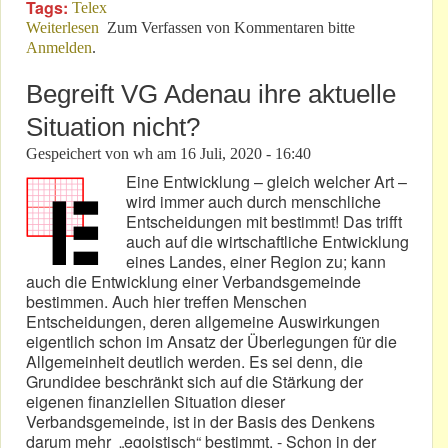
Tags:
Telex
Weiterlesen
über DTM: Die VLN hat für 2021 eine einmalige
Zum Verfassen von Kommentaren bitte
Anmelden
.
Chance!
Begreift VG Adenau ihre aktuelle
Situation nicht?
Gespeichert von
wh
am
16 Juli, 2020 - 16:40
Eine Entwicklung – gleich welcher Art –
wird immer auch durch menschliche
Entscheidungen mit bestimmt! Das trifft
auch auf die wirtschaftliche Entwicklung
eines Landes, einer Region zu; kann
auch die Entwicklung einer Verbandsgemeinde
bestimmen. Auch hier treffen Menschen
Entscheidungen, deren allgemeine Auswirkungen
eigentlich schon im Ansatz der Überlegungen für die
Allgemeinheit deutlich werden. Es sei denn, die
Grundidee beschränkt sich auf die Stärkung der
eigenen finanziellen Situation dieser
Verbandsgemeinde, ist in der Basis des Denkens
darum mehr „egoistisch“ bestimmt. - Schon in der