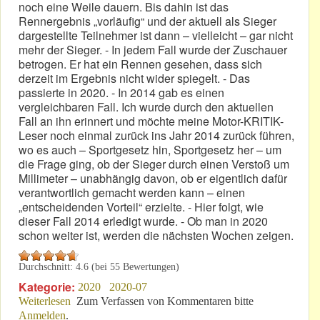
noch eine Weile dauern. Bis dahin ist das
Rennergebnis „vorläufig“ und der aktuell als Sieger
dargestellte Teilnehmer ist dann – vielleicht – gar nicht
mehr der Sieger. - In jedem Fall wurde der Zuschauer
betrogen. Er hat ein Rennen gesehen, dass sich
derzeit im Ergebnis nicht wider spiegelt. - Das
passierte in 2020. - In 2014 gab es einen
vergleichbaren Fall. Ich wurde durch den aktuellen
Fall an ihn erinnert und möchte meine Motor-KRITIK-
Leser noch einmal zurück ins Jahr 2014 zurück führen,
wo es auch – Sportgesetz hin, Sportgesetz her – um
die Frage ging, ob der Sieger durch einen Verstoß um
Millimeter – unabhängig davon, ob er eigentlich dafür
verantwortlich gemacht werden kann – einen
„entscheidenden Vorteil“ erzielte. - Hier folgt, wie
dieser Fall 2014 erledigt wurde. - Ob man in 2020
schon weiter ist, werden die nächsten Wochen zeigen.
Durchschnitt:
4.6
(bei
55
Bewertungen)
Kategorie:
2020
2020-07
Weiterlesen
über Wenn‘s um einen entscheidenden Vorteil geht!
Zum Verfassen von Kommentaren bitte
Anmelden
.