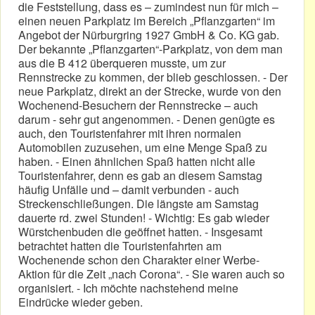
die Feststellung, dass es – zumindest nun für mich –
einen neuen Parkplatz im Bereich „Pflanzgarten“ im
Angebot der Nürburgring 1927 GmbH & Co. KG gab.
Der bekannte „Pflanzgarten“-Parkplatz, von dem man
aus die B 412 überqueren musste, um zur
Rennstrecke zu kommen, der blieb geschlossen. - Der
neue Parkplatz, direkt an der Strecke, wurde von den
Wochenend-Besuchern der Rennstrecke – auch
darum - sehr gut angenommen. - Denen genügte es
auch, den Touristenfahrer mit ihren normalen
Automobilen zuzusehen, um eine Menge Spaß zu
haben. - Einen ähnlichen Spaß hatten nicht alle
Touristenfahrer, denn es gab an diesem Samstag
häufig Unfälle und – damit verbunden - auch
Streckenschließungen. Die längste am Samstag
dauerte rd. zwei Stunden! - Wichtig: Es gab wieder
Würstchenbuden die geöffnet hatten. - Insgesamt
betrachtet hatten die Touristenfahrten am
Wochenende schon den Charakter einer Werbe-
Aktion für die Zeit „nach Corona“. - Sie waren auch so
organisiert. - Ich möchte nachstehend meine
Eindrücke wieder geben.