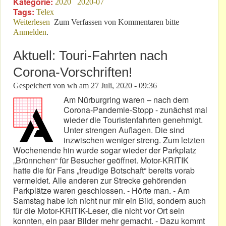
Kategorie:
2020
2020-07
Tags:
Telex
Weiterlesen
über Kritische Corona-Phase? - Nicht an der
Zum Verfassen von Kommentaren bitte
Anmelden
.
Nordschleife!
Aktuell: Touri-Fahrten nach
Corona-Vorschriften!
Gespeichert von
wh
am
27 Juli, 2020 - 09:36
Am Nürburgring waren – nach dem
Corona-Pandemie-Stopp - zunächst mal
wieder die Touristenfahrten genehmigt.
Unter strengen Auflagen. Die sind
inzwischen weniger streng. Zum letzten
Wochenende hin wurde sogar wieder der Parkplatz
„Brünnchen“ für Besucher geöffnet. Motor-KRITIK
hatte die für Fans „freudige Botschaft“ bereits vorab
vermeldet. Alle anderen zur Strecke gehörenden
Parkplätze waren geschlossen. - Hörte man. - Am
Samstag habe ich nicht nur mir ein Bild, sondern auch
für die Motor-KRITIK-Leser, die nicht vor Ort sein
konnten, ein paar Bilder mehr gemacht. - Dazu kommt