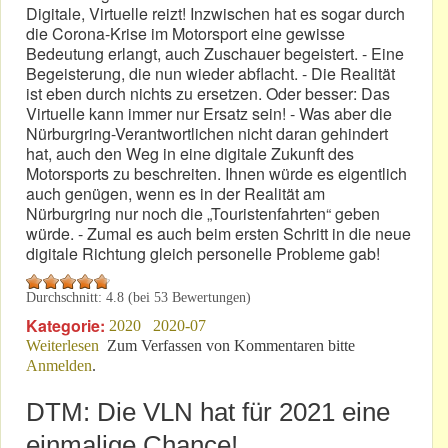
Digitale, Virtuelle reizt! Inzwischen hat es sogar durch
die Corona-Krise im Motorsport eine gewisse
Bedeutung erlangt, auch Zuschauer begeistert. - Eine
Begeisterung, die nun wieder abflacht. - Die Realität
ist eben durch nichts zu ersetzen. Oder besser: Das
Virtuelle kann immer nur Ersatz sein! - Was aber die
Nürburgring-Verantwortlichen nicht daran gehindert
hat, auch den Weg in eine digitale Zukunft des
Motorsports zu beschreiten. Ihnen würde es eigentlich
auch genügen, wenn es in der Realität am
Nürburgring nur noch die „Touristenfahrten“ geben
würde. - Zumal es auch beim ersten Schritt in die neue
digitale Richtung gleich personelle Probleme gab!
Durchschnitt:
4.8
(bei
53
Bewertungen)
Kategorie:
2020
2020-07
Weiterlesen
über Nürburgring: Neue Leitung zur Flucht ins
Zum Verfassen von Kommentaren bitte
Anmelden
.
Virtuelle!
DTM: Die VLN hat für 2021 eine
einmalige Chance!