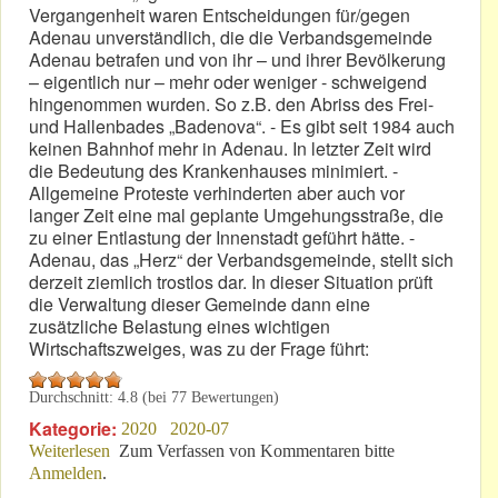
Vergangenheit waren Entscheidungen für/gegen
Adenau unverständlich, die die Verbandsgemeinde
Adenau betrafen und von ihr – und ihrer Bevölkerung
– eigentlich nur – mehr oder weniger - schweigend
hingenommen wurden. So z.B. den Abriss des Frei-
und Hallenbades „Badenova“. - Es gibt seit 1984 auch
keinen Bahnhof mehr in Adenau. In letzter Zeit wird
die Bedeutung des Krankenhauses minimiert. -
Allgemeine Proteste verhinderten aber auch vor
langer Zeit eine mal geplante Umgehungsstraße, die
zu einer Entlastung der Innenstadt geführt hätte. -
Adenau, das „Herz“ der Verbandsgemeinde, stellt sich
derzeit ziemlich trostlos dar. In dieser Situation prüft
die Verwaltung dieser Gemeinde dann eine
zusätzliche Belastung eines wichtigen
Wirtschaftszweiges, was zu der Frage führt:
Durchschnitt:
4.8
(bei
77
Bewertungen)
Kategorie:
2020
2020-07
Weiterlesen
über Begreift VG Adenau ihre aktuelle Situation nicht?
Zum Verfassen von Kommentaren bitte
Anmelden
.