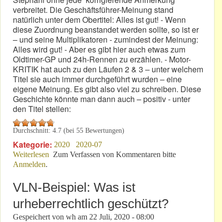
verbreitet. Die Geschäftsführer-Meinung stand
natürlich unter dem Obertitel: Alles ist gut! - Wenn
diese Zuordnung beanstandet werden sollte, so ist er
– und seine Multiplikatoren - zumindest der Meinung:
Alles wird gut! - Aber es gibt hier auch etwas zum
Oldtimer-GP und 24h-Rennen zu erzählen. - Motor-
KRITIK hat auch zu den Läufen 2 & 3 – unter welchem
Titel sie auch immer durchgeführt wurden – eine
eigene Meinung. Es gibt also viel zu schreiben. Diese
Geschichte könnte man dann auch – positiv - unter
den Titel stellen:
Durchschnitt:
4.7
(bei
55
Bewertungen)
Kategorie:
2020
2020-07
Weiterlesen
über VLN & mehr: Manche Rennen brauchen keine
Zum Verfassen von Kommentaren bitte
Anmelden
.
Verkäufer!
VLN-Beispiel: Was ist
urheberrechtlich geschützt?
Gespeichert von
wh
am
22 Juli, 2020 - 08:00