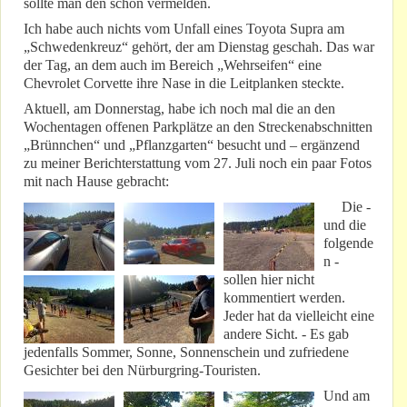
sollte man den schon vermelden.
Ich habe auch nichts vom Unfall eines Toyota Supra am
„Schwedenkreuz“ gehört, der am Dienstag geschah. Das war
der Tag, an dem auch im Bereich „Wehrseifen“ eine
Chevrolet Corvette ihre Nase in die Leitplanken steckte.
Aktuell, am Donnerstag, habe ich noch mal die an den
Wochentagen offenen Parkplätze an den Streckenabschnitten
„Brünnchen“ und „Pflanzgarten“ besucht und – ergänzend
zu meiner Berichterstattung vom 27. Juli noch ein paar Fotos
mit nach Hause gebracht:
Die -
und die
folgende
n -
sollen hier nicht
kommentiert werden.
Jeder hat da vielleicht eine
andere Sicht. - Es gab
jedenfalls Sommer, Sonne, Sonnenschein und zufriedene
Gesichter bei den Nürburgring-Touristen.
Und am