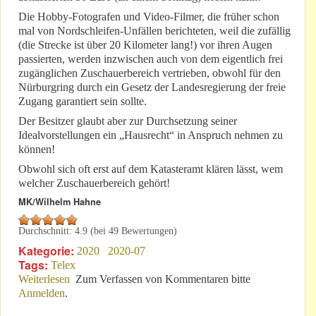
Die Hobby-Fotografen und Video-Filmer, die früher schon
mal von Nordschleifen-Unfällen berichteten, weil die zufällig
(die Strecke ist über 20 Kilometer lang!) vor ihren Augen
passierten, werden inzwischen auch von dem eigentlich frei
zugänglichen Zuschauerbereich vertrieben, obwohl für den
Nürburgring durch ein Gesetz der Landesregierung der freie
Zugang garantiert sein sollte.
Der Besitzer glaubt aber zur Durchsetzung seiner
Idealvorstellungen ein „Hausrecht“ in Anspruch nehmen zu
können!
Obwohl sich oft erst auf dem Katasteramt klären lässt, wem
welcher Zuschauerbereich gehört!
MK/Wilhelm Hahne
Durchschnitt:
4.9
(bei
49
Bewertungen)
Kategorie:
2020
2020-07
Tags:
Telex
Weiterlesen
über Unfälle bei Touri-Fahrten: Jeden Sonntag anders?
Zum Verfassen von Kommentaren bitte
Anmelden
.