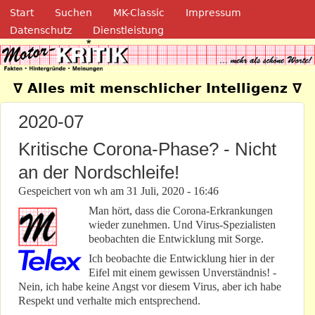
Navigation
Direkt zum Inhalt
Start
Suchen
MK-Classic
Impressum
Datenschutz
Dienstleistung
Motor-Kritik.de
∇ Alles mit menschlicher Intelligenz ∇
2020-07
Kritische Corona-Phase? - Nicht
an der Nordschleife!
Gespeichert von
wh
am
31 Juli, 2020 - 16:46
Man hört, dass die Corona-Erkrankungen
wieder zunehmen. Und Virus-Spezialisten
beobachten die Entwicklung mit Sorge.
Ich beobachte die Entwicklung hier in der
Eifel mit einem gewissen Unverständnis! -
Nein, ich habe keine Angst vor diesem Virus, aber ich habe
Respekt und verhalte mich entsprechend.