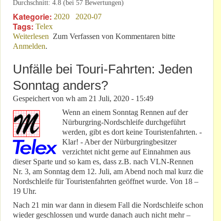
Durchschnitt:
4.8
(bei
57
Bewertungen)
Kategorie:
2020
2020-07
Tags:
Telex
Weiterlesen
über VLN-Beispiel: Was ist urheberrechtlich
Zum Verfassen von Kommentaren bitte
Anmelden
.
geschützt?
Unfälle bei Touri-Fahrten: Jeden
Sonntag anders?
Gespeichert von
wh
am
21 Juli, 2020 - 15:49
Wenn an einem Sonntag Rennen auf der
Nürburgring-Nordschleife durchgeführt
werden, gibt es dort keine Touristenfahrten. -
Klar! - Aber der Nürburgringbesitzer
verzichtet nicht gerne auf Einnahmen aus
dieser Sparte und so kam es, dass z.B. nach VLN-Rennen
Nr. 3, am Sonntag dem 12. Juli, am Abend noch mal kurz die
Nordschleife für Touristenfahrten geöffnet wurde. Von 18 –
19 Uhr.
Nach 21 min war dann in diesem Fall die Nordschleife schon
wieder geschlossen und wurde danach auch nicht mehr –