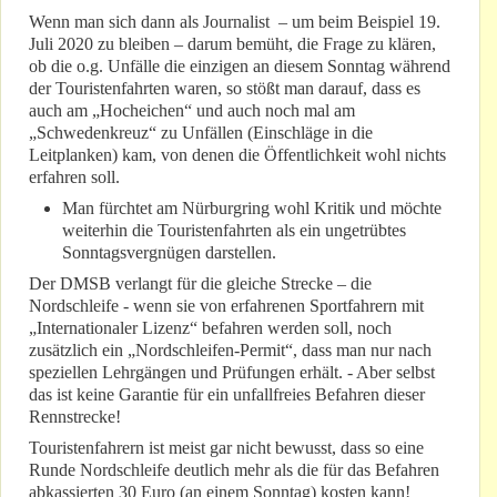
Wenn man sich dann als Journalist – um beim Beispiel 19.
Juli 2020 zu bleiben – darum bemüht, die Frage zu klären,
ob die o.g. Unfälle die einzigen an diesem Sonntag während
der Touristenfahrten waren, so stößt man darauf, dass es
auch am „Hocheichen“ und auch noch mal am
„Schwedenkreuz“ zu Unfällen (Einschläge in die
Leitplanken) kam, von denen die Öffentlichkeit wohl nichts
erfahren soll.
Man fürchtet am Nürburgring wohl Kritik und möchte
weiterhin die Touristenfahrten als ein ungetrübtes
Sonntagsvergnügen darstellen.
Der DMSB verlangt für die gleiche Strecke – die
Nordschleife - wenn sie von erfahrenen Sportfahrern mit
„Internationaler Lizenz“ befahren werden soll, noch
zusätzlich ein „Nordschleifen-Permit“, dass man nur nach
speziellen Lehrgängen und Prüfungen erhält. - Aber selbst
das ist keine Garantie für ein unfallfreies Befahren dieser
Rennstrecke!
Touristenfahrern ist meist gar nicht bewusst, dass so eine
Runde Nordschleife deutlich mehr als die für das Befahren
abkassierten 30 Euro (an einem Sonntag) kosten kann!