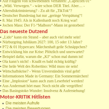
•
Auf Flügeln von schwebenden Verfahren: „Capricorn 01“
•
„Wild. Verwegen.“ - wäre schon DER Titel. Aber… -
•
Altersdiskriminierung? - Zu alt für „TikTok“?
•
Deutscher Bundestag hat nur „geringe Verspätung“!
•
8. Mai 1945: Als in Kallenhardt noch Krieg war!
•
Jochen Mass: Der F1-“Malboro“-Mann ist gestorben!
Das neueste Dutzend
•
„Lido“ kann ein Strand – aber auch viel mehr sein!
•
Nürburgring Jubiläum 2027: 100, 15 oder 13 Jahre?
•
P72 & 01 Hypercars: Märchenhaft geile Schnäppchen?
•
Entwicklung hin zur Krise: Plötzlich und unerwartet?
•
Beispiel dafür, warum die „KI“ schon mal dumm ist!
•
Ola kann’s nicht! - Knallt es bald richtig kräftig?
•
Die heile Welt des Robertino: Wild muss sie sein!
•
Wirtschaftskrise? - Wenn Unverständnis viral geht!
•
Informationen Made in Germany: Ein Sommermärchen!
•
Eine „Implosion“ kann auch zum Leserbrief werden!
•
Aus Andermatt hört man: Noch nicht alle vergriffen!
•
Das Basingstoke-Wunder: Insolvenz & Auferstehung!
Motor-KRITIK Hitlisten
Die meisten Aufrufe
Die meisten Bewertungen