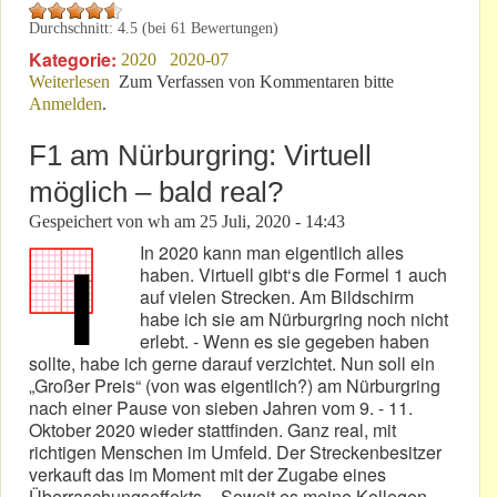
Durchschnitt:
4.5
(bei
61
Bewertungen)
Kategorie:
2020
2020-07
Weiterlesen
über Aktuell: Touri-Fahrten nach Corona-Vorschriften!
Zum Verfassen von Kommentaren bitte
Anmelden
.
F1 am Nürburgring: Virtuell
möglich – bald real?
Gespeichert von
wh
am
25 Juli, 2020 - 14:43
In 2020 kann man eigentlich alles
haben. Virtuell gibt‘s die Formel 1 auch
auf vielen Strecken. Am Bildschirm
habe ich sie am Nürburgring noch nicht
erlebt. - Wenn es sie gegeben haben
sollte, habe ich gerne darauf verzichtet. Nun soll ein
„Großer Preis“ (von was eigentlich?) am Nürburgring
nach einer Pause von sieben Jahren vom 9. - 11.
Oktober 2020 wieder stattfinden. Ganz real, mit
richtigen Menschen im Umfeld. Der Streckenbesitzer
verkauft das im Moment mit der Zugabe eines
Überraschungseffekts. - Soweit es meine Kollegen