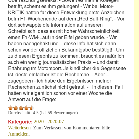
betrifft, scheint es ihm gelungen! - Wir bei Motor-
KRITIK hatten für diese Entwicklung erste Anzeichen
beim F1-Wochenende auf dem „Red Bull-Ring“. - Von
dort schwappte die Information auf unseren
Schreibtisch, dass es mit hoher Wahrscheinlichkeit
einen F1-WM-Lauf in der Eifel geben würde. - Wir
haben nachgehakt und – diese Info hat sich dann
schon vor der offiziellen Bekanntgabe bestätigt! - Um
zu diesem Ergebnis zu kommen, braucht es natürlich
auch ein wenig journalistischer Praxis – und damit
Erfahrung im Motorsport. Je kindlicher die Gegenseite
ist, desto einfacher ist die Recherche. - Aber –
zugegeben - ich habe den Ergebnissen meiner
Recherchen zunächst nicht getraut! - In diesem Fall
hatten wir eigentlich schon vor einer Woche die
Antwort auf die Frage:
Durchschnitt:
4.5
(bei
59
Bewertungen)
Kategorie:
2020
2020-07
Weiterlesen
über F1 am Nürburgring: Virtuell möglich – bald real?
Zum Verfassen von Kommentaren bitte
Anmelden
.