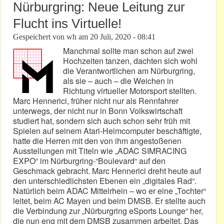
Nürburgring: Neue Leitung zur
Flucht ins Virtuelle!
Gespeichert von
wh
am
20 Juli, 2020 - 08:41
Manchmal sollte man schon auf zwei
Hochzeiten tanzen, dachten sich wohl
die Verantwortlichen am Nürburgring,
als sie – auch – die Weichen in
Richtung virtueller Motorsport stellten.
Marc Hennerici, früher nicht nur als Rennfahrer
unterwegs, der nicht nur in Bonn Volkswirtschaft
studiert hat, sondern sich auch schon sehr früh mit
Spielen auf seinem Atari-Heimcomputer beschäftigte,
hatte die Herren mit den von ihm angestoßenen
Ausstellungen mit Titeln wie „ADAC SIMRACING
EXPO“ im Nürburgring-“Boulevard“ auf den
Geschmack gebracht. Marc Hennerici dreht heute auf
den unterschiedlichsten Ebenen ein „digitales Rad“.
Natürlich beim ADAC Mittelrhein – wo er eine „Tochter“
leitet, beim AC Mayen und beim DMSB. Er stellte auch
die Verbindung zur „Nürburgring eSports Lounge“ her,
die nun eng mit dem DMSB zusammen arbeitet. Das