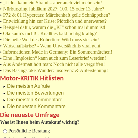
•
„Lido“ kann ein Strand – aber auch viel mehr sein!
•
Nürburgring Jubiläum 2027: 100, 15 oder 13 Jahre?
•
P72 & 01 Hypercars: Märchenhaft geile Schnäppchen?
•
Entwicklung hin zur Krise: Plötzlich und unerwartet?
•
Beispiel dafür, warum die „KI“ schon mal dumm ist!
•
Ola kann’s nicht! - Knallt es bald richtig kräftig?
•
Die heile Welt des Robertino: Wild muss sie sein!
•
Wirtschaftskrise? - Wenn Unverständnis viral geht!
•
Informationen Made in Germany: Ein Sommermärchen!
•
Eine „Implosion“ kann auch zum Leserbrief werden!
•
Aus Andermatt hört man: Noch nicht alle vergriffen!
•
Das Basingstoke-Wunder: Insolvenz & Auferstehung!
Motor-KRITIK Hitlisten
Die meisten Aufrufe
Die meisten Bewertungen
Die meisten Kommentare
Die neuesten Kommentare
Die neueste Umfrage
Was ist Ihnen beim Autokauf wichtig?
Auswahlmöglichkeiten
Persönliche Beratung