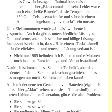
das Gewicht bezogen – fünfmal besser als ein
herkömmlicher „Bleiaccumulator“ sein. Leider war es
auch eine „heiße Batterie“, da sie Temperaturen um
350 Grad Celsius entwickelte und schon in einem
Automobil eingebaut, „gut verpackt“ sein musste.
Über Elektromotoren wurde „damals“ wie heute kaum
gesprochen. Auch da gibt es unterschiedliche Lösungen.
Gute und teure, aber auch schlichte und billige Lösungen.
Interessant ist vielleicht, dass z.B. in einem „Tesla“ aktuell
nicht die effektivste – und teuerste – Lösung verbaut ist!
Nicht nur 1985 befinden sich Batterien und e-Motoren
noch in einem Entwicklungs- und Versuchsstadium!
Natürlich ist immer alles „Stand der Technik“, aber das
bedeutet auf dem e-Sektor – wie schon geschrieben – dass
das morgen nur noch „Schrottwert“ haben kann!
Auch mit der neuesten Generation von Batterien (eigentlich
müsste hier „Akku“ stehen, weil sie aufladbar sind!), der
letzten Lithium/Ionen-Generation, gibt es die alten Probleme:
Sie sind zu groß!
Sie sind zu schwer!
Sie verlieren bei Minus-Graden „an Kraft“.