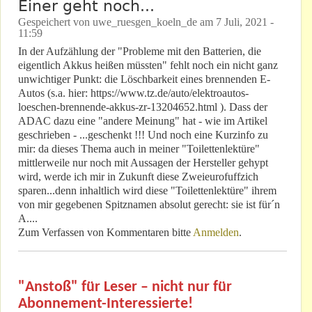
Einer geht noch...
Gespeichert von
uwe_ruesgen_koeln_de
am
7 Juli, 2021 -
11:59
In der Aufzählung der "Probleme mit den Batterien, die
eigentlich Akkus heißen müssten" fehlt noch ein nicht ganz
unwichtiger Punkt: die Löschbarkeit eines brennenden E-
Autos (s.a. hier: https://www.tz.de/auto/elektroautos-
loeschen-brennende-akkus-zr-13204652.html ). Dass der
ADAC dazu eine "andere Meinung" hat - wie im Artikel
geschrieben - ...geschenkt !!! Und noch eine Kurzinfo zu
mir: da dieses Thema auch in meiner "Toilettenlektüre"
mittlerweile nur noch mit Aussagen der Hersteller gehypt
wird, werde ich mir in Zukunft diese Zweieurofuffzich
sparen...denn inhaltlich wird diese "Toilettenlektüre" ihrem
von mir gegebenen Spitznamen absolut gerecht: sie ist für´n
A....
Zum Verfassen von Kommentaren bitte
Anmelden
.
"Anstoß" für Leser – nicht nur für
Abonnement-Interessierte!