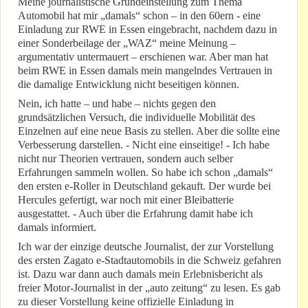
Meine journalistische Grundeinstellung zum Thema
Automobil hat mir „damals“ schon – in den 60ern - eine
Einladung zur RWE in Essen eingebracht, nachdem dazu in
einer Sonderbeilage der „WAZ“ meine Meinung –
argumentativ untermauert – erschienen war. Aber man hat
beim RWE in Essen damals mein mangelndes Vertrauen in
die damalige Entwicklung nicht beseitigen können.
Nein, ich hatte – und habe – nichts gegen den
grundsätzlichen Versuch, die individuelle Mobilität des
Einzelnen auf eine neue Basis zu stellen. Aber die sollte eine
Verbesserung darstellen. - Nicht eine einseitige! - Ich habe
nicht nur Theorien vertrauen, sondern auch selber
Erfahrungen sammeln wollen. So habe ich schon „damals“
den ersten e-Roller in Deutschland gekauft. Der wurde bei
Hercules gefertigt, war noch mit einer Bleibatterie
ausgestattet. - Auch über die Erfahrung damit habe ich
damals informiert.
Ich war der einzige deutsche Journalist, der zur Vorstellung
des ersten Zagato e-Stadtautomobils in die Schweiz gefahren
ist. Dazu war dann auch damals mein Erlebnisbericht als
freier Motor-Journalist in der „auto zeitung“ zu lesen. Es gab
zu dieser Vorstellung keine offizielle Einladung in