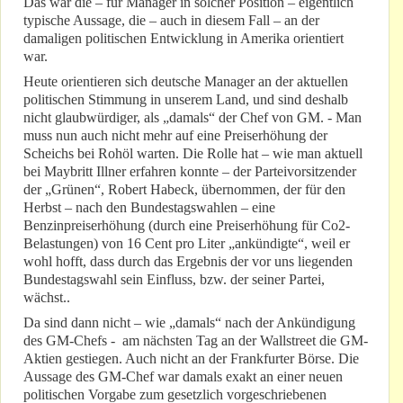
Das war die – für Manager in solcher Position – eigentlich
typische Aussage, die – auch in diesem Fall – an der
damaligen politischen Entwicklung in Amerika orientiert
war.
Heute orientieren sich deutsche Manager an der aktuellen
politischen Stimmung in unserem Land, und sind deshalb
nicht glaubwürdiger, als „damals“ der Chef von GM. - Man
muss nun auch nicht mehr auf eine Preiserhöhung der
Scheichs bei Rohöl warten. Die Rolle hat – wie man aktuell
bei Maybritt Illner erfahren konnte – der Parteivorsitzender
der „Grünen“, Robert Habeck, übernommen, der für den
Herbst – nach den Bundestagswahlen – eine
Benzinpreiserhöhung (durch eine Preiserhöhung für Co2-
Belastungen) von 16 Cent pro Liter „ankündigte“, weil er
wohl hofft, dass durch das Ergebnis der vor uns liegenden
Bundestagswahl sein Einfluss, bzw. der seiner Partei,
wächst..
Da sind dann nicht – wie „damals“ nach der Ankündigung
des GM-Chefs - am nächsten Tag an der Wallstreet die GM-
Aktien gestiegen. Auch nicht an der Frankfurter Börse. Die
Aussage des GM-Chef war damals exakt an einer neuen
politischen Vorgabe zum gesetzlich vorgeschriebenen