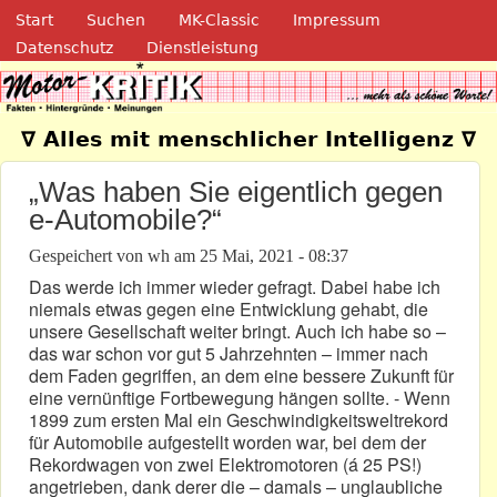
Navigation
Direkt zum Inhalt
Start
Suchen
MK-Classic
Impressum
Datenschutz
Dienstleistung
Motor-Kritik.de
∇ Alles mit menschlicher Intelligenz ∇
„Was haben Sie eigentlich gegen
e-Automobile?“
Gespeichert von
wh
am
25 Mai, 2021 - 08:37
Das werde ich immer wieder gefragt. Dabei habe ich
niemals etwas gegen eine Entwicklung gehabt, die
unsere Gesellschaft weiter bringt. Auch ich habe so –
das war schon vor gut 5 Jahrzehnten – immer nach
dem Faden gegriffen, an dem eine bessere Zukunft für
eine vernünftige Fortbewegung hängen sollte. - Wenn
1899 zum ersten Mal ein Geschwindigkeitsweltrekord
für Automobile aufgestellt worden war, bei dem der
Rekordwagen von zwei Elektromotoren (á 25 PS!)
angetrieben, dank derer die – damals – unglaubliche