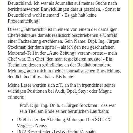
Deutschland. Ich war als Journalist auf meiner Suche nach
berichtenswerten Entwicklungen darauf gestoßen. - Sonst in
Deutschland wohl niemand! - Es gab halt keine
Pressemitteilung!
Dieser „Fahrbericht“ ist in einem von einem der damaligen
Chefredakteure damals realistisch beschriebenen e-Umfeld
einer Fachzeitung erschienen. Sein Name: Dipl. Ing. Jürgen
Stockmar, der dann später – als ich den neu geschaffenen
Motorrad-Teil in der „Auto Zeitung“ verantwortete – mein
Chef war. Ein Chef, den man respektieren musste! - Ein
Techniker, dessen gründliche, an der Realität orientierte
Meinung, auch mich in meiner journalistischen Entwicklung
deutlich beeinflusst hat. - Bis heute!
Meine Leser werden sich z.T. an ihn in irgendeiner seiner
wichtigen Positionen bei Audi, Opel, Steyr oder Magna
erinnern:
Prof. Dipl.-Ing. Dr. h. c. Jürgen Stockmar - das war
sein Titel am Ende seiner beruflichen Laufbahn:
1968 Leiter der Abteilung Motorsport bei SOLEX
Vergaser, Neuss
1972 Ressortleiter ‚Test & Technik‘, später