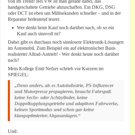
voll im Trend! Bei VW ist man gerade dabei, das
handgeschaltete Getriebe abzuschaffen. Ein DKG, DSG
oder DCT ist eben um Millisekunden schneller – und in der
Reparatur bedeutend teurer.
Wer denkt beim Kauf noch darüber nach, ob so ein
Kauf auch sinnvoll ist?
Dabei gibt es durchaus noch sinnlosere Elektronik-Lösungen
im Automobil. Zum Beispiel ein auf elektronischer Basis
realisierter Allrad-Antrieb! - Wer denkt heute noch darüber
nach?
Mein Kollege Emil Nefzer schrieb vor Kurzem im
SPIEGEL:
„Denn anders, als es Autoindustrie, PS-Influencer
und Motorpresse propagieren, braucht Fahrspaß
keine Sechs- oder Achtzylinder, keine
Doppelkupplungsgetriebe und adaptiven Fahrwerke,
keinen Sportmodus und schon gar keine
klangoptimierten Abgasanlagen.“
Und: