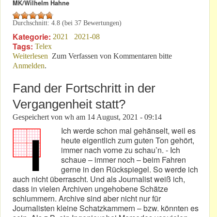
MK/Wilhelm Hahne
Durchschnitt:
4.8
(bei
37
Bewertungen)
Kategorie:
2021
2021-08
Tags:
Telex
Weiterlesen
über Auch bei E-Automobilen können Fehler
Zum Verfassen von Kommentaren bitte
Anmelden
.
auftreten!
Fand der Fortschritt in der
Vergangenheit statt?
Gespeichert von
wh
am
14 August, 2021 - 09:14
Ich werde schon mal gehänselt, weil es
heute eigentlich zum guten Ton gehört,
immer nach vorne zu schau’n. - Ich
schaue – immer noch – beim Fahren
gerne in den Rückspiegel. So werde ich
auch nicht überrascht. Und als Journalist weiß ich,
dass in vielen Archiven ungehobene Schätze
schlummern. Archive sind aber nicht nur für
Journalisten kleine Schatzkammern – bzw. könnten es