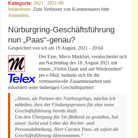
Kategorie:
2021
2021-08
Weiterlesen
über Neue NLS-Schatten werfen Ereignis-Info voraus!
Zum Verfassen von Kommentaren bitte
Anmelden
.
Nürburgring-Geschäftsführung
nun „Paas“-genau?
Gespeichert von
wh
am
19 August, 2021 - 20:04
Der Eine, Mirco Markfort, verabschiedet sich
am Nachmittag des 18. August 2021 mit
einem „Vielen Dank und auf Wiedersehen“
per e-Mail, bedankt sich für die
vertrauensvolle Zusammenarbeit und
informiert seine bisherigen Geschäftspartner:
„Ihnen, als Partner des Nürburgrings, möchte ich
mitteilen, dass der Findungsprozess für eine neue
Geschäftsführung bereits läuft.
Um den Übergang für Sie fließend zu gestalten, hat
unser Jurist und Leiter der Rechts- und
Personalabteilung, Herr Carsten Paas, ab sofort die
Geschäftsführung übernommen.“