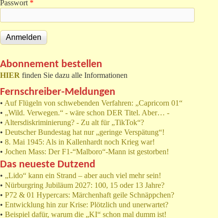
Passwort
*
Abonnement bestellen
HIER
finden Sie dazu alle Informationen
Fernschreiber-Meldungen
•
Auf Flügeln von schwebenden Verfahren: „Capricorn 01“
•
„Wild. Verwegen.“ - wäre schon DER Titel. Aber… -
•
Altersdiskriminierung? - Zu alt für „TikTok“?
•
Deutscher Bundestag hat nur „geringe Verspätung“!
•
8. Mai 1945: Als in Kallenhardt noch Krieg war!
•
Jochen Mass: Der F1-“Malboro“-Mann ist gestorben!
Das neueste Dutzend
•
„Lido“ kann ein Strand – aber auch viel mehr sein!
•
Nürburgring Jubiläum 2027: 100, 15 oder 13 Jahre?
•
P72 & 01 Hypercars: Märchenhaft geile Schnäppchen?
•
Entwicklung hin zur Krise: Plötzlich und unerwartet?
•
Beispiel dafür, warum die „KI“ schon mal dumm ist!