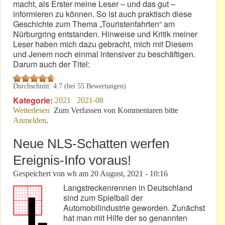
macht, als Erster meine Leser – und das gut –
informieren zu können. So ist auch praktisch diese
Geschichte zum Thema „Touristenfahrten“ am
Nürburgring entstanden. Hinweise und Kritik meiner
Leser haben mich dazu gebracht, mich mit Diesem
und Jenem noch einmal intensiver zu beschäftigen.
Darum auch der Titel:
Durchschnitt:
4.7
(bei
55
Bewertungen)
Kategorie:
2021
2021-08
Weiterlesen
über Genauer hingeschaut: „Touri-Fahrten“
Zum Verfassen von Kommentaren bitte
Anmelden
.
Nordschleife!
Neue NLS-Schatten werfen
Ereignis-Info voraus!
Gespeichert von
wh
am
20 August, 2021 - 10:16
Langstreckenrennen in Deutschland
sind zum Spielball der
Automobilindustrie geworden. Zunächst
hat man mit Hilfe der so genannten