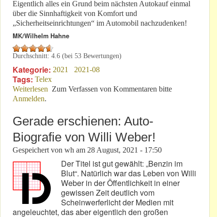
Eigentlich alles ein Grund beim nächsten Autokauf einmal
über die Sinnhaftigkeit von Komfort und
„Sicherheitseinrichtungen“ im Automobil nachzudenken!
MK/Wilhelm Hahne
Durchschnitt:
4.6
(bei
53
Bewertungen)
Kategorie:
2021
2021-08
Tags:
Telex
Weiterlesen
über Braucht man die aktuellen Komfort-
Zum Verfassen von Kommentaren bitte
Anmelden
.
Ausstattungen?
Gerade erschienen: Auto-
Biografie von Willi Weber!
Gespeichert von
wh
am
28 August, 2021 - 17:50
Der Titel ist gut gewählt: „Benzin im
Blut“. Natürlich war das Leben von Willi
Weber in der Öffentlichkeit in einer
gewissen Zeit deutlich vom
Scheinwerferlicht der Medien mit
angeleuchtet, das aber eigentlich den großen