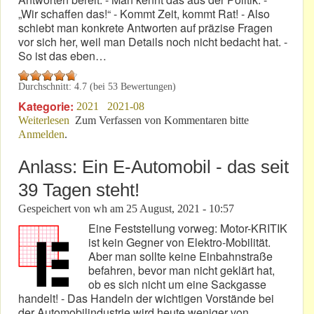
„Wir schaffen das!“ - Kommt Zeit, kommt Rat! - Also
schiebt man konkrete Antworten auf präzise Fragen
vor sich her, weil man Details noch nicht bedacht hat. -
So ist das eben…
Durchschnitt:
4.7
(bei
53
Bewertungen)
Kategorie:
2021
2021-08
Weiterlesen
über Wenn NLS-Macher Ideen zur „Marktreife“
Zum Verfassen von Kommentaren bitte
Anmelden
.
entwickeln!
Anlass: Ein E-Automobil - das seit
39 Tagen steht!
Gespeichert von
wh
am
25 August, 2021 - 10:57
Eine Feststellung vorweg: Motor-KRITIK
ist kein Gegner von Elektro-Mobilität.
Aber man sollte keine Einbahnstraße
befahren, bevor man nicht geklärt hat,
ob es sich nicht um eine Sackgasse
handelt! - Das Handeln der wichtigen Vorstände bei
der Automobilindustrie wird heute weniger von