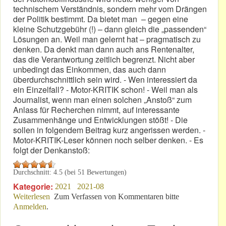
technischem Verständnis, sondern mehr vom Drängen
der Politik bestimmt. Da bietet man – gegen eine
kleine Schutzgebühr (!) – dann gleich die „passenden“
Lösungen an. Weil man gelernt hat – pragmatisch zu
denken. Da denkt man dann auch ans Rentenalter,
das die Verantwortung zeitlich begrenzt. Nicht aber
unbedingt das Einkommen, das auch dann
überdurchschnittlich sein wird. - Wen interessiert da
ein Einzelfall? - Motor-KRITIK schon! - Weil man als
Journalist, wenn man einen solchen „Anstoß“ zum
Anlass für Recherchen nimmt, auf interessante
Zusammenhänge und Entwicklungen stößt! - Die
sollen in folgendem Beitrag kurz angerissen werden. -
Motor-KRITIK-Leser können noch selber denken. - Es
folgt der Denkanstoß:
Durchschnitt:
4.5
(bei
51
Bewertungen)
Kategorie:
2021
2021-08
Weiterlesen
über Anlass: Ein E-Automobil - das seit 39 Tagen
Zum Verfassen von Kommentaren bitte
Anmelden
.
steht!