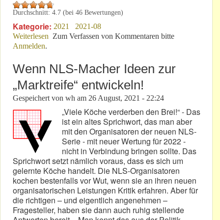
Durchschnitt:
4.7
(bei
46
Bewertungen)
Kategorie:
2021
2021-08
Weiterlesen
über Gerade erschienen: Auto-Biografie von Willi
Zum Verfassen von Kommentaren bitte
Anmelden
.
Weber!
Wenn NLS-Macher Ideen zur
„Marktreife“ entwickeln!
Gespeichert von
wh
am
26 August, 2021 - 22:24
„Viele Köche verderben den Brei!“ - Das
ist ein altes Sprichwort, das man aber
mit den Organisatoren der neuen NLS-
Serie - mit neuer Wertung für 2022 -
nicht in Verbindung bringen sollte. Das
Sprichwort setzt nämlich voraus, dass es sich um
gelernte Köche handelt. Die NLS-Organisatoren
kochen bestenfalls vor Wut, wenn sie an ihren neuen
organisatorischen Leistungen Kritik erfahren. Aber für
die richtigen – und eigentlich angenehmen –
Fragesteller, haben sie dann auch ruhig stellende
Antworten bereit. - Man kennt das aus der Politik. -