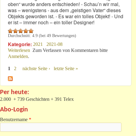
oben“ wurde anders entschieden! - Schau’n wir mal,
was – wenigstens - aus dem „geistigen Vater“ dieses
Objekts geworden ist. - Es war ein tolles Objekt! - Und
er ist – immer noch – ein toller Designer!
Durchschnitt:
4.9
(bei
49
Bewertungen)
Kategorie:
2021
2021-08
Weiterlesen
über Fand der Fortschritt in der Vergangenheit statt?
Zum Verfassen von Kommentaren bitte
Anmelden
.
1
2
nächste Seite ›
letzte Seite »
Seiten
Per heute:
2.000 + 739 Geschichten + 391 Telex
Abo-Login
Benutzername
*