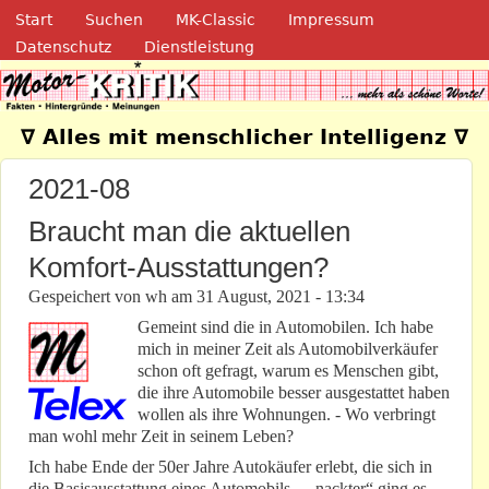
Navigation
Direkt zum Inhalt
Start
Suchen
MK-Classic
Impressum
Datenschutz
Dienstleistung
Motor-Kritik.de
∇ Alles mit menschlicher Intelligenz ∇
2021-08
Braucht man die aktuellen
Komfort-Ausstattungen?
Gespeichert von
wh
am
31 August, 2021 - 13:34
Gemeint sind die in Automobilen. Ich habe
mich in meiner Zeit als Automobilverkäufer
schon oft gefragt, warum es Menschen gibt,
die ihre Automobile besser ausgestattet haben
wollen als ihre Wohnungen. - Wo verbringt
man wohl mehr Zeit in seinem Leben?
Ich habe Ende der 50er Jahre Autokäufer erlebt, die sich in
die Basisausstattung eines Automobils – „nackter“ ging es