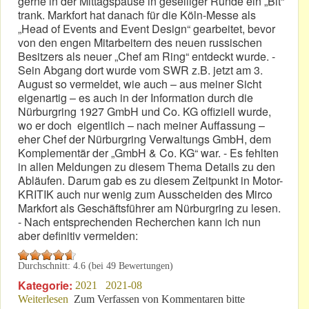
gerne in der Mittagspause in geselliger Runde ein „Bit“
trank. Markfort hat danach für die Köln-Messe als
„Head of Events and Event Design“ gearbeitet, bevor
von den engen Mitarbeitern des neuen russischen
Besitzers als neuer „Chef am Ring“ entdeckt wurde. -
Sein Abgang dort wurde vom SWR z.B. jetzt am 3.
August so vermeldet, wie auch – aus meiner Sicht
eigenartig – es auch in der Information durch die
Nürburgring 1927 GmbH und Co. KG offiziell wurde,
wo er doch eigentlich – nach meiner Auffassung –
eher Chef der Nürburgring Verwaltungs GmbH, dem
Komplementär der „GmbH & Co. KG“ war. - Es fehlten
in allen Meldungen zu diesem Thema Details zu den
Abläufen. Darum gab es zu diesem Zeitpunkt in Motor-
KRITIK auch nur wenig zum Ausscheiden des Mirco
Markfort als Geschäftsführer am Nürburgring zu lesen.
- Nach entsprechenden Recherchen kann ich nun
aber definitiv vermelden:
Durchschnitt:
4.6
(bei
49
Bewertungen)
Kategorie:
2021
2021-08
Weiterlesen
über Mirco Markfort: Nun „König-Pilsener“ statt
Zum Verfassen von Kommentaren bitte