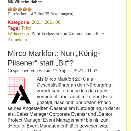
MK/Wilhelm Hahne
Durchschnitt:
4.7
(bei
35
Bewertungen)
Kategorie:
2021
2021-08
Tags:
Telex
Weiterlesen
über Nürburgring-Geschäftsführung nun „Paas“-
Zum Verfassen von Kommentaren bitte
Anmelden
.
genau?
Mirco Markfort: Nun „König-
Pilsener“ statt „Bit“?
Gespeichert von
wh
am
17 August, 2021 - 11:52
Als Mirco Markfort 2016 als
Geschäftsführer an den Nürburgring
zurück kam, da habe ich das auch
vermeldet, aber auch mit einem Foto
gezeigt, dass er in der ersten Phase
seines Angestellten-Daseins am Nürburgring, in der er
als „Sales Manager Corporate Events“ und „Senior
Project Manager Event Management“ bis hin zum
„Head of Event Management“ tätig gewesen war,