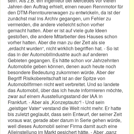
sein. Als z.B. ein Ingenieur bei Mercedes vor vielen
Jahren den Auftrag erhielt, einen neuen Rennmotor für
den DTM-Renntourenwagen zu entwickeln, da ist der
zunächst mal ins Archiv gegangen, um Fehler zu
vermeiden, die andere vielleicht schon vorher
gemacht hatten. Aber er ist auf viele gute Ideen
gestoßen, die andere Mitarbeiter des Hauses schon
vorher hatten. Aber die man zu der Zeit als sie
„erdacht wurden“, nicht wirklich begriffen hat. - So ist
das in der Automobilindustrie auch auf anderen
Gebieten gegangen. Es hätte schon vor Jahrzehnten
Automobile geben können, denen auch heute noch
besondere Bedeutung zukommen würde. Aber der
Begriff Risikobereitschaft ist an der Spitze von
Automobilfirmen nicht weit verbreitet. Und so landete
das Automobil, über das ich heute informieren möchte,
zwar auf einem Ausstellungsstand der IAA in
Frankfurt. - Aber als „Konzeptauto“! - Und sein
„geistiger Vater“ verstand die Welt nicht mehr. Er hatte
bis zuletzt geglaubt, dass sein Entwurf, der seiner Zeit
voraus war, gerade aber darum in Serie gehen würde,
weil dieses Automobil seiner Firma damit auch eine
Alleinstellung im Markt gesichert hätte. - Aber „ganz