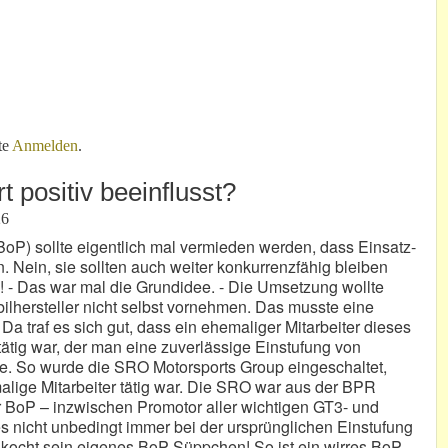
eserbriefen!
te
Anmelden
.
 positiv beeinflusst?
26
BoP) sollte eigentlich mal vermieden werden, dass Einsatz-
. Nein, sie sollten auch weiter konkurrenzfähig bleiben
! - Das war mal die Grundidee. - Die Umsetzung wollte
lhersteller nicht selbst vornehmen. Das musste eine
a traf es sich gut, dass ein ehemaliger Mitarbeiter dieses
tätig war, der man eine zuverlässige Einstufung von
. So wurde die SRO Motorsports Group eingeschaltet,
lige Mitarbeiter tätig war. Die SRO war aus der BPR
er BoP – inzwischen Promotor aller wichtigen GT3- und
es nicht unbedingt immer bei der ursprünglichen Einstufung
 kocht sein eigenes BoP-Süppchen! So ist ein wirres BoP-