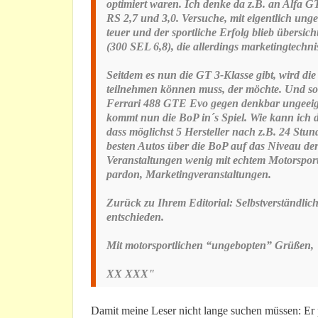
optimiert waren. Ich denke da z.B. an Alfa
RS 2,7 und 3,0. Versuche, mit eigentlich ung
teuer und der sportliche Erfolg blieb übersi
(300 SEL 6,8), die allerdings marketingtechn
Seitdem es nun die GT 3-Klasse gibt, wird die
teilnehmen können muss, der möchte. Und so
Ferrari 488 GTE Evo gegen denkbar ungeeign
kommt nun die BoP in´s Spiel. Wie kann ich 
dass möglichst 5 Hersteller nach z.B. 24 St
besten Autos über die BoP auf das Niveau de
Veranstaltungen wenig mit echtem Motorsport 
pardon, Marketingveranstaltungen.
Zurück zu Ihrem Editorial: Selbstverständli
entschieden.
Mit motorsportlichen “ungebopten” Grüßen,
XX XXX"
Damit meine Leser nicht lange suchen müssen: Er