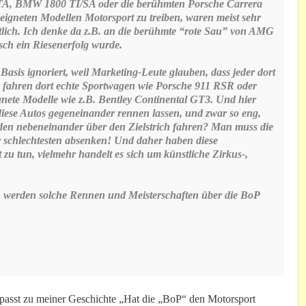
 GTA, BMW 1800 TI/SA oder die berühmten Porsche Carrera
eeigneten Modellen Motorsport zu treiben, waren meist sehr
chtlich. Ich denke da z.B. an die berühmte “rote Sau” von AMG
isch ein Riesenerfolg wurde.
 Basis ignoriert, weil Marketing-Leute glauben, dass jeder dort
 fahren dort echte Sportwagen wie Porsche 911 RSR oder
ete Modelle wie z.B. Bentley Continental GT3. Und hier
diese Autos gegeneinander rennen lassen, und zwar so eng,
unden nebeneinander über den Zielstrich fahren? Man muss die
r schlechtesten absenken! Und daher haben diese
zu tun, vielmehr handelt es sich um künstliche Zirkus-,
ch werden solche Rennen und Meisterschaften über die BoP
 passt zu meiner Geschichte „Hat die „BoP“ den Motorsport