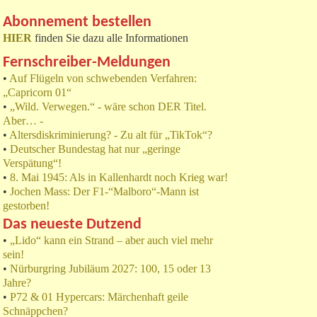
Abonnement bestellen
HIER
finden Sie dazu alle Informationen
Fernschreiber-Meldungen
•
Auf Flügeln von schwebenden Verfahren:
„Capricorn 01“
•
„Wild. Verwegen.“ - wäre schon DER Titel.
Aber… -
•
Altersdiskriminierung? - Zu alt für „TikTok“?
•
Deutscher Bundestag hat nur „geringe
Verspätung“!
•
8. Mai 1945: Als in Kallenhardt noch Krieg war!
•
Jochen Mass: Der F1-“Malboro“-Mann ist
gestorben!
Das neueste Dutzend
•
„Lido“ kann ein Strand – aber auch viel mehr
sein!
•
Nürburgring Jubiläum 2027: 100, 15 oder 13
Jahre?
•
P72 & 01 Hypercars: Märchenhaft geile
Schnäppchen?