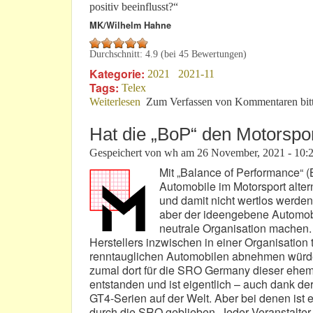
positiv beeinflusst?“
MK/Wilhelm Hahne
Durchschnitt:
4.9
(bei
45
Bewertungen)
Kategorie:
2021
2021-11
Tags:
Telex
Weiterlesen
über Kurz erklärt: Die Sache mit den L
Zum Verfassen von Kommentaren bit
Hat die „BoP“ den Motorsport
Gespeichert von
wh
am
26 November, 2021 - 10:
Mit „Balance of Performance“ (
Automobile im Motorsport altern
und damit nicht wertlos werden
aber der ideengebene Automobi
neutrale Organisation machen. D
Herstellers inzwischen in einer Organisation 
renntauglichen Automobilen abnehmen würde
zumal dort für die SRO Germany dieser ehema
entstanden und ist eigentlich – auch dank d
GT4-Serien auf der Welt. Aber bei denen ist 
durch die SRO geblieben. Jeder Veranstalter