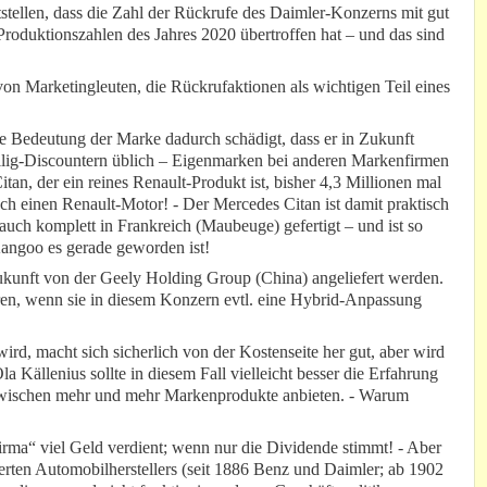
tellen, dass die Zahl der Rückrufe des Daimler-Konzerns mit gut
Produktionszahlen des Jahres 2020 übertroffen hat – und das sind
on Marketingleuten, die Rückrufaktionen als wichtigen Teil eines
ie Bedeutung der Marke dadurch schädigt, dass er in Zukunft
llig-Discountern üblich – Eigenmarken bei anderen Markenfirmen
Citan, der ein reines Renault-Produkt ist, bisher 4,3 Millionen mal
ch einen Renault-Motor! - Der Mercedes Citan ist damit praktisch
uch komplett in Frankreich (Maubeuge) gefertigt – und ist so
Kangoo es gerade geworden ist!
kunft von der Geely Holding Group (China) angeliefert werden.
en, wenn sie in diesem Konzern evtl. eine Hybrid-Anpassung
ird, macht sich sicherlich von der Kostenseite her gut, aber wird
Källenius sollte in diesem Fall vielleicht besser die Erfahrung
inzwischen mehr und mehr Markenprodukte anbieten. - Warum
irma“ viel Geld verdient; wenn nur die Dividende stimmt! - Aber
ierten Automobilherstellers (seit 1886 Benz und Daimler; ab 1902