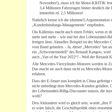
November!), muss ich für Motor-KRITIK fests
3,4 Millionen Fahrzeugen bisher deutlich die 
immerhin rd. 2,5 Millionen!
Natürlich kenne ich die (dumme!) Argumentation v
„Kundenbindungs-Managements“ empfinden.
Ola Källenius macht auch einen Fehler, wenn er d
mehr und mehr – wie mal bei den Lebensmittel-Bi
fertigen lässt. Aktuelles Beispiel ist der Mercedes 
vom Band gelaufen. - Ja, dieser „Mercedes“ hat au
ein „Schwestermodell“ des Renault Kangoo, wird a
auch „Van of the Year 2022“! - Weil der Renault 
Alle Mercedes-Vierzylinder-Motoren werden in Zu
Das macht sie auch dann nicht zu Mercedes-Motor
erfahren.
Dass der E-Smart nun komplett in China gefertigt w
nicht unbedingt dem Mercedes-Kunden gefallen. Ola 
der Lebensmittel-Billig-Discounter nutzen, die 
wohl?
Den Aktionären wird es gleich sein, womit „ihre F
es wäre falsch, die Geschäftspolitik eines renomm