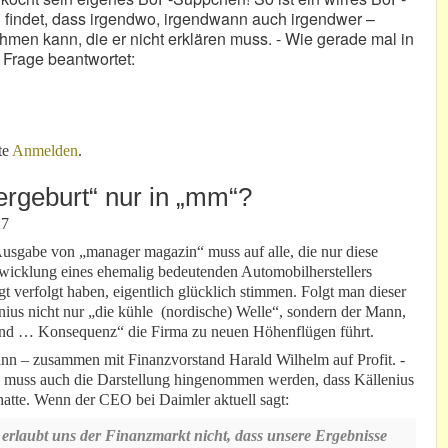
 findet, dass irgendwo, irgendwann auch irgendwer –
men kann, die er nicht erklären muss. - Wie gerade mal in
e Frage beantwortet:
tiv beeinflusst?
te
Anmelden
.
ergeburt“ nur in „mm“?
27
usgabe von „manager magazin“ muss auf alle, die nur diese
twicklung eines ehemalig bedeutenden Automobilherstellers
gt verfolgt haben, eigentlich glücklich stimmen. Folgt man dieser
enius nicht nur „die kühle (nordische) Welle“, sondern der Mann,
e und … Konsequenz“ die Firma zu neuen Höhenflügen führt.
ann – zusammen mit Finanzvorstand Harald Wilhelm auf Profit. -
 muss auch die Darstellung hingenommen werden, dass Källenius
atte. Wenn der CEO bei Daimler aktuell sagt:
erlaubt uns der Finanzmarkt nicht, dass unsere Ergebnisse