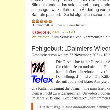
Bild entstanden, das seine Überhöhung darin
sozusagen willkürlich – eine Änderung vorneh
Bahrain passiert. - So ist eigentlich schon di
Durchschnitt:
4.8
(bei
45
Bewertungen)
Kategorie:
2021
2021-11
Weiterlesen
über Hat die „BoP“ den Motorsport posi
Zum Verfassen von Kommentaren bit
Fehlgeburt: „Daimlers Wied
Gespeichert von
wh
am
23 November, 2021 - 10:
Die Geschichte in der Dezember-A
Geschichte lesen und nicht die En
hautnah über Jahrzehnte mit verfol
Darstellung, dann ist ein Ola Käll
der mit „porentief klarer Analys
Ola Källenius trimmt die Firma – wie man lesen k
Dem ist nicht zu widersprechen. Unwidersprochen
im Jahre 2019 eine „Großbaustelle“ übernommen h
„Auf dem Weg in eine ökologischere Zukunft 