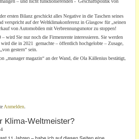
aligen – und nicht funktionierenden - Geschäftspolitik von
der ersten Bilanz geschickt alles Negative in die Taschen seines
nd verspricht auf der Weltklimakonferenz in Glasgow für „seinen
Verkauf von Automobilen mit Verbrennungsmotor zu stoppen!
 – wird Sie nur noch die Firmenrente interessieren. Sie werden
n wird die in 2021 gemachte – öffentlich hochgelobte – Zusage,
 „von gestern“ sein.
von „manager magazin“ an der Wand, die Ola Källenius bestätigt,
urt“ nur in „mm“?
te
Anmelden
.
r Klima-Weltmeister?
34
ast 11 Jahren – habe ich auf diesen Seiten eine