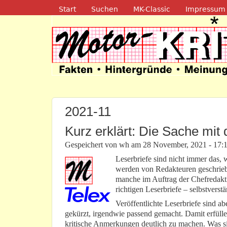
Navigation
Start
Suchen
MK-Classic
Impressum
Motor-Kritik.d
2021-11
Kurz erklärt: Die Sache mit 
Gespeichert von
wh
am
28 November, 2021 - 17:
Leserbriefe sind nicht immer das, wa
werden von Redakteuren geschrieb
manche im Auftrag der Chefredakti
richtigen Leserbriefe – selbstverst
Veröffentlichte Leserbriefe sind abe
gekürzt, irgendwie passend gemacht. Damit erfülle
kritische Anmerkungen deutlich zu machen. Was sich