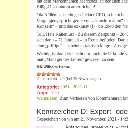
mit dem Markennamen Mercedes) an der alten ehem
Billig-Discountern auszurichten!
Ola Källenius ist ein geschickter CEO, schiebt bei 
Vorgängers, spricht gerne von „Transformation“ u
Konzern“ – und das exklusiv (!) - bis 2040 den 
Toll, Herr Källenius! - Zu diesem Zeitpunkt – 2040
sich dann – 71 Jahre alt – in Rente befinden. Dan
eine „pfiffige“ – scheinbar taktisch kluge - Zusage
Wichtig ist dann vielleicht nur noch die Urkunde 
mal „Manager des Jahres“ gewesen zu sein.
MK/Wilhelm Hahne
Durchschnitt:
4.9
(bei
35
Bewertungen)
Kategorie:
2021
2021-11
Tags:
Telex
Weiterlesen
über Fehlgeburt: „Daimlers Wiedergeb
Zum Verfassen von Kommentaren bit
Kennzeichen D: Export- ode
Gespeichert von
wh
am
21 November, 2021 - 14:
Anfang des Jahres 2010 – vor f