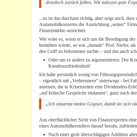
drastisch zurück fallen. Wir müssen gute Erge
...so ist das durchaus richtig, aber zeigt auch, da
Automobilkonzerns die Ausrichtung „seiner“ Firma
Finanzmärkte ausrichtet.
Wie wäre es, wenn er sich um die Beseitigung der
bemühen würde, so wie „damals“ Prof. Niefer, als d
den Griff zu bekommen suchte – und das auch scha
Oder um es anders zu argumentieren: Der Konz
Kundenzufriedenheit!
Ich halte persönlich wenig von Führungspersönlich
– eigentlich mit „Verbrennern“ unterwegs - bei F
anreisen, die in Krisenzeiten eine Dividenden-Erh
„auf kritische Gespräche einlassen“, ganz nach dem
„Ich umarme meine Gegner, damit sie sich n
Aus oberflächlicher Sicht von Finanzexperten eine 
eines Automobilherstellers darauf beruht, zufriede
Nach einer grob überschlägigen Addition all