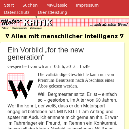
Navigation
Direkt zum Inhalt
Start
Suchen
MK-Classic
Impressum
Datenschutz
Dienstleistung
Motor-Kritik.de
∇ Alles mit menschlicher Intelligenz ∇
Ein Vorbild „for the new
generation“
Gespeichert von
wh
am
10 Juli, 2013 - 15:49
Die vollständige Geschichte kann nur von
Premium-Benutzern nach Abschluss eines
Abos gelesen werden.
Willi Bergmeister ist tot. Er ist – einfach
so – gestorben. Im Alter von 63 Jahren.
Wer ihn kennt, der weiß, dass er den Motorsport
engagiert betrieben hat. Mit NSU TT am Anfang und
später mit Audi. Ich erinnere mich gerne an ihn. Er war
im Fahrerlager ein Freund, im Rennen ein Konkurrent.
Immer mit der klaren Absicht zu gewinnen. Willi war