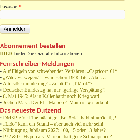
Passwort
*
Abonnement bestellen
HIER
finden Sie dazu alle Informationen
Fernschreiber-Meldungen
•
Auf Flügeln von schwebenden Verfahren: „Capricorn 01“
•
„Wild. Verwegen.“ - wäre schon DER Titel. Aber… -
•
Altersdiskriminierung? - Zu alt für „TikTok“?
•
Deutscher Bundestag hat nur „geringe Verspätung“!
•
8. Mai 1945: Als in Kallenhardt noch Krieg war!
•
Jochen Mass: Der F1-“Malboro“-Mann ist gestorben!
Das neueste Dutzend
•
DMSB e.V.: Eine mächtige „Behörde“ bald ohnmächtig?
•
„Lido“ kann ein Strand – aber auch viel mehr sein!
•
Nürburgring Jubiläum 2027: 100, 15 oder 13 Jahre?
•
P72 & 01 Hypercars: Märchenhaft geile Schnäppchen?