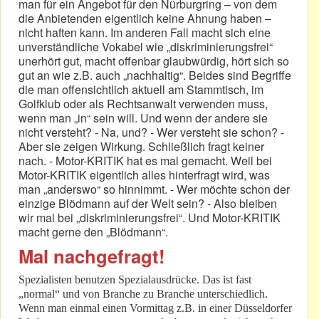
man für ein Angebot für den Nürburgring – von dem
die Anbietenden eigentlich keine Ahnung haben –
nicht haften kann. Im anderen Fall macht sich eine
unverständliche Vokabel wie „diskriminierungsfrei“
unerhört gut, macht offenbar glaubwürdig, hört sich so
gut an wie z.B. auch „nachhaltig“. Beides sind Begriffe
die man offensichtlich aktuell am Stammtisch, im
Golfklub oder als Rechtsanwalt verwenden muss,
wenn man „in“ sein will. Und wenn der andere sie
nicht versteht? - Na, und? - Wer versteht sie schon? -
Aber sie zeigen Wirkung. Schließlich fragt keiner
nach. - Motor-KRITIK hat es mal gemacht. Weil bei
Motor-KRITIK eigentlich alles hinterfragt wird, was
man „anderswo“ so hinnimmt. - Wer möchte schon der
einzige Blödmann auf der Welt sein? - Also bleiben
wir mal bei „diskriminierungsfrei“. Und Motor-KRITIK
macht gerne den „Blödmann“.
Mal nachgefragt!
Spezialisten benutzen Spezialausdrücke. Das ist fast
„normal“ und von Branche zu Branche unterschiedlich.
Wenn man einmal einen Vormittag z.B. in einer Düsseldorfer