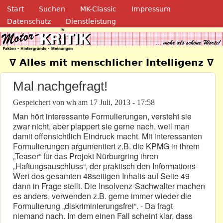
Navigation
Direkt zum Inhalt
Start
Suchen
MK-Classic
Impressum
Datenschutz
Dienstleistung
Motor-Kritik.de
∇ Alles mit menschlicher Intelligenz ∇
Mal nachgefragt!
Gespeichert von
wh
am
17 Juli, 2013 - 17:58
Man hört interessante Formulierungen, versteht sie
zwar nicht, aber plappert sie gerne nach, weil man
damit offensichtlich Eindruck macht. Mit interessanten
Formulierungen argumentiert z.B. die KPMG in ihrem
„Teaser“ für das Projekt Nürburgring ihren
„Haftungsauschluss“, der praktisch den Informations-
Wert des gesamten 48seitigen Inhalts auf Seite 49
dann in Frage stellt. Die Insolvenz-Sachwalter machen
es anders, verwenden z.B. gerne immer wieder die
Formulierung „diskriminierungsfrei“. - Da fragt
niemand nach. Im dem einen Fall scheint klar, dass