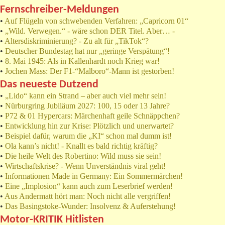
Fernschreiber-Meldungen
•
Auf Flügeln von schwebenden Verfahren: „Capricorn 01“
•
„Wild. Verwegen.“ - wäre schon DER Titel. Aber… -
•
Altersdiskriminierung? - Zu alt für „TikTok“?
•
Deutscher Bundestag hat nur „geringe Verspätung“!
•
8. Mai 1945: Als in Kallenhardt noch Krieg war!
•
Jochen Mass: Der F1-“Malboro“-Mann ist gestorben!
Das neueste Dutzend
•
„Lido“ kann ein Strand – aber auch viel mehr sein!
•
Nürburgring Jubiläum 2027: 100, 15 oder 13 Jahre?
•
P72 & 01 Hypercars: Märchenhaft geile Schnäppchen?
•
Entwicklung hin zur Krise: Plötzlich und unerwartet?
•
Beispiel dafür, warum die „KI“ schon mal dumm ist!
•
Ola kann’s nicht! - Knallt es bald richtig kräftig?
•
Die heile Welt des Robertino: Wild muss sie sein!
•
Wirtschaftskrise? - Wenn Unverständnis viral geht!
•
Informationen Made in Germany: Ein Sommermärchen!
•
Eine „Implosion“ kann auch zum Leserbrief werden!
•
Aus Andermatt hört man: Noch nicht alle vergriffen!
•
Das Basingstoke-Wunder: Insolvenz & Auferstehung!
Motor-KRITIK Hitlisten