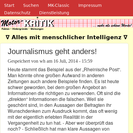
Navigation
Direkt zum Inhalt
Start
Suchen
MK-Classic
Impressum
Datenschutz
Dienstleistung
Motor-Kritik.de
∇ Alles mit menschlicher Intelligenz ∇
Journalismus geht anders!
Gespeichert von
wh
am
16 Juli, 2014 - 15:59
Heute stammt das Beispiel aus der „Rheinische Post“.
Man könnte ohne großen Aufwand in anderen
Zeitungen auch andere Beispiele finden. Es ist heute
schwer geworden, bei dem großen Angebot an
Informationen die richtigen zu verwenden. Oft sind die
„direkten“ Informationen die falschen. Weil sie
geschönt sind, in den Aussagen der Befragten ihr
Wunschdenken zum Ausdruck kommt, das oft wenig
mit der eigentlich erlebten Realität in der
Vergangenheit zu tun hat. - Aber wer überprüft das
noch? - Schließlich hat man klare Aussagen von