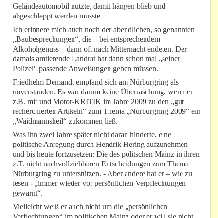
Geländeautomobil nutzte, damit hängen blieb und
abgeschleppt werden musste.
Ich erinnere mich auch noch der abendlichen, so genannten
„Baubesprechungen“, die – bei entsprechendem
Alkoholgenuss – dann oft nach Mitternacht endeten. Der
damals amtierende Landrat hat dann schon mal „seiner
Polizei“ passende Anweisungen geben müssen.
Friedhelm Demandt empfand sich am Nürburgring als
unverstanden. Es war darum keine Überraschung, wenn er
z.B. mir und Motor-KRITIK im Jahre 2009 zu den „gut
recherchierten Artikeln“ zum Thema „Nürburgring 2009“ ein
„Waidmannsheil“ zukommen ließ.
Was ihn zwei Jahre später nicht daran hinderte, eine
politische Anregung durch Hendrik Hering aufzunehmen
und bis heute fortzusetzen: Die des politschen Mainz in ihren
z.T. nicht nachvollziehbaren Entscheidungen zum Thema
Nürburgring zu unterstützen. - Aber andere hat er – wie zu
lesen - „immer wieder vor persönlichen Verpflechtungen
gewarnt“.
Vielleicht weiß er auch nicht um die „persönlichen
Verflechtungen“ im politischen Mainz oder er will sie nicht