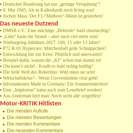
•
Deutscher Bundestag hat nur „geringe Verspätung“!
•
8. Mai 1945: Als in Kallenhardt noch Krieg war!
•
Jochen Mass: Der F1-“Malboro“-Mann ist gestorben!
Das neueste Dutzend
•
DMSB e.V.: Eine mächtige „Behörde“ bald ohnmächtig?
•
„Lido“ kann ein Strand – aber auch viel mehr sein!
•
Nürburgring Jubiläum 2027: 100, 15 oder 13 Jahre?
•
P72 & 01 Hypercars: Märchenhaft geile Schnäppchen?
•
Entwicklung hin zur Krise: Plötzlich und unerwartet?
•
Beispiel dafür, warum die „KI“ schon mal dumm ist!
•
Ola kann’s nicht! - Knallt es bald richtig kräftig?
•
Die heile Welt des Robertino: Wild muss sie sein!
•
Wirtschaftskrise? - Wenn Unverständnis viral geht!
•
Informationen Made in Germany: Ein Sommermärchen!
•
Eine „Implosion“ kann auch zum Leserbrief werden!
•
Aus Andermatt hört man: Noch nicht alle vergriffen!
Motor-KRITIK Hitlisten
Die meisten Aufrufe
Die meisten Bewertungen
Die meisten Kommentare
Die neuesten Kommentare