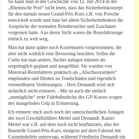
So kann man in der Geschichte von 12. Juli 2014 in der
„Rheinische Post“ nicht lesen, dass das Sicherheitskonzept
für den damals neuen Grand-Prix-Kurs z.B. von Porsche
entwickelt wurde und man bei allem Sicherheitsdenken die
Ansprüche der normalen Rennbesucher und Zuschauer
vergessen hatte. Aus deren Sicht waren die Rennfahrzeuge
einfach zu weit weg.
Man hat dann später noch Korrekturen vorgenommen, die
aber nicht wirklich eine Besserung brachten. Selbst die
Curbs hat man anders, flacher anlegen müssen als
ursprünglich geplant und ausgeführt. Sie wurden von
Motorrad-Rennfahrern praktisch als „Abschussrampen“
empfunden und führten zu Totalschäden und eigentlich
vermeidbaren Verletzungen. - Herr Demandt wird sich
sicherlich nicht erinnern. - Mir ist auch die einfach
„unmögliche“ erste Fahrbahndecke des GP-Kurses wegen
des mangelnden Grip in Erinnerung.
Ich erinnere mich auch noch der unterschiedlichen Anlagen
der zwei Geschäftsführer Mertel und Demandt. Rainer
Mertel war z.B. auf dem noch nicht bepflanzten, also der
Baustelle Grand-Prix-Kurs, morgens auf dem Fahrrad mit
Gummistiefeln unterwegs, während Friedhelm Demandt ein