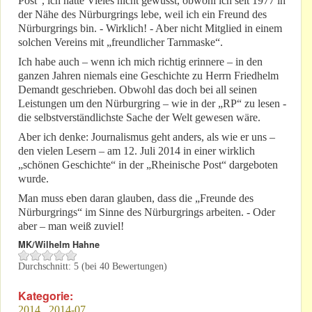
Post“, ich hätte Vieles nicht gewusst, obwohl ich seit 1977 in
der Nähe des Nürburgrings lebe, weil ich ein Freund des
Nürburgrings bin. - Wirklich! - Aber nicht Mitglied in einem
solchen Vereins mit „freundlicher Tarnmaske“.
Ich habe auch – wenn ich mich richtig erinnere – in den
ganzen Jahren niemals eine Geschichte zu Herrn Friedhelm
Demandt geschrieben. Obwohl das doch bei all seinen
Leistungen um den Nürburgring – wie in der „RP“ zu lesen -
die selbstverständlichste Sache der Welt gewesen wäre.
Aber ich denke: Journalismus geht anders, als wie er uns –
den vielen Lesern – am 12. Juli 2014 in einer wirklich
„schönen Geschichte“ in der „Rheinische Post“ dargeboten
wurde.
Man muss eben daran glauben, dass die „Freunde des
Nürburgrings“ im Sinne des Nürburgrings arbeiten. - Oder
aber – man weiß zuviel!
MK/Wilhelm Hahne
Durchschnitt:
5
(bei
40
Bewertungen)
Kategorie:
2014
2014-07