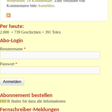
Weiterlesen
über Ich denke oft an Kurt Beck
18 Kommentare
Zum Verfassen von
Kommentaren bitte
Anmelden
.
Per heute:
2.000 + 739 Geschichten + 391 Telex
Abo-Login
Benutzername
*
Passwort
*
Abonnement bestellen
HIER
finden Sie dazu alle Informationen
Fernschreiber-Meldungen