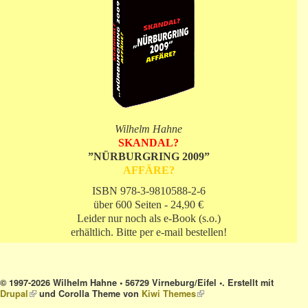
Wilhelm Hahne
SKANDAL?
”NÜRBURGRING 2009”
AFFÄRE?
ISBN 978-3-9810588-2-6
über 600 Seiten - 24,90 €
Leider nur noch als e-Book (s.o.)
erhältlich. Bitte per e-mail bestellen!
© 1997-2026 Wilhelm Hahne • 56729 Virneburg/Eifel •. Erstellt mit
Drupal
(link is external)
und Corolla Theme von
Kiwi Themes
(link is external)