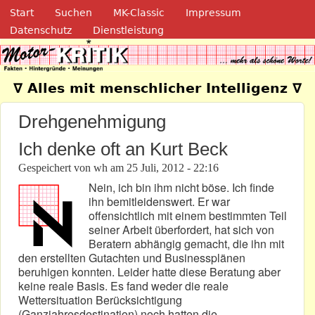
Navigation
Direkt zum Inhalt
Start
Suchen
MK-Classic
Impressum
Datenschutz
Dienstleistung
Motor-Kritik.de
∇ Alles mit menschlicher Intelligenz ∇
Drehgenehmigung
Ich denke oft an Kurt Beck
Gespeichert von
wh
am
25 Juli, 2012 - 22:16
Nein, ich bin ihm nicht böse. Ich finde
ihn bemitleidenswert. Er war
offensichtlich mit einem bestimmten Teil
seiner Arbeit überfordert, hat sich von
Beratern abhängig gemacht, die ihn mit
den erstellten Gutachten und Businessplänen
beruhigen konnten. Leider hatte diese Beratung aber
keine reale Basis. Es fand weder die reale
Wettersituation Berücksichtigung
(Ganzjahresdestination) noch hatten die