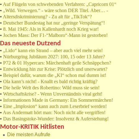
•
Auf Flügeln von schwebenden Verfahren: „Capricorn 01“
•
„Wild. Verwegen.“ - wäre schon DER Titel. Aber… -
•
Altersdiskriminierung? - Zu alt für „TikTok“?
•
Deutscher Bundestag hat nur „geringe Verspätung“!
•
8. Mai 1945: Als in Kallenhardt noch Krieg war!
•
Jochen Mass: Der F1-“Malboro“-Mann ist gestorben!
Das neueste Dutzend
•
„Lido“ kann ein Strand – aber auch viel mehr sein!
•
Nürburgring Jubiläum 2027: 100, 15 oder 13 Jahre?
•
P72 & 01 Hypercars: Märchenhaft geile Schnäppchen?
•
Entwicklung hin zur Krise: Plötzlich und unerwartet?
•
Beispiel dafür, warum die „KI“ schon mal dumm ist!
•
Ola kann’s nicht! - Knallt es bald richtig kräftig?
•
Die heile Welt des Robertino: Wild muss sie sein!
•
Wirtschaftskrise? - Wenn Unverständnis viral geht!
•
Informationen Made in Germany: Ein Sommermärchen!
•
Eine „Implosion“ kann auch zum Leserbrief werden!
•
Aus Andermatt hört man: Noch nicht alle vergriffen!
•
Das Basingstoke-Wunder: Insolvenz & Auferstehung!
Motor-KRITIK Hitlisten
Die meisten Aufrufe