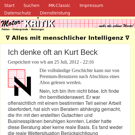
Navigation
Direkt zum Inhalt
Start
Suchen
MK-Classic
Impressum
Datenschutz
Dienstleistung
Motor-Kritik.de
∇ Alles mit menschlicher Intelligenz ∇
Ich denke oft an Kurt Beck
Gespeichert von
wh
am
25 Juli, 2012 - 22:16
Die vollständige Geschichte kann nur von
Premium-Benutzern nach Abschluss eines
Abos gelesen werden.
Nein, ich bin ihm nicht böse. Ich finde
ihn bemitleidenswert. Er war
offensichtlich mit einem bestimmten Teil seiner Arbeit
überfordert, hat sich von Beratern abhängig gemacht,
die ihn mit den erstellten Gutachten und
Businessplänen beruhigen konnten. Leider hatte
diese Beratung aber keine reale Basis. Es fand weder
die reale Wettersituation Berücksichtigung