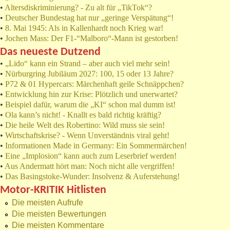
•
Altersdiskriminierung? - Zu alt für „TikTok“?
•
Deutscher Bundestag hat nur „geringe Verspätung“!
•
8. Mai 1945: Als in Kallenhardt noch Krieg war!
•
Jochen Mass: Der F1-“Malboro“-Mann ist gestorben!
Das neueste Dutzend
•
„Lido“ kann ein Strand – aber auch viel mehr sein!
•
Nürburgring Jubiläum 2027: 100, 15 oder 13 Jahre?
•
P72 & 01 Hypercars: Märchenhaft geile Schnäppchen?
•
Entwicklung hin zur Krise: Plötzlich und unerwartet?
•
Beispiel dafür, warum die „KI“ schon mal dumm ist!
•
Ola kann’s nicht! - Knallt es bald richtig kräftig?
•
Die heile Welt des Robertino: Wild muss sie sein!
•
Wirtschaftskrise? - Wenn Unverständnis viral geht!
•
Informationen Made in Germany: Ein Sommermärchen!
•
Eine „Implosion“ kann auch zum Leserbrief werden!
•
Aus Andermatt hört man: Noch nicht alle vergriffen!
•
Das Basingstoke-Wunder: Insolvenz & Auferstehung!
Motor-KRITIK Hitlisten
Die meisten Aufrufe
Die meisten Bewertungen
Die meisten Kommentare