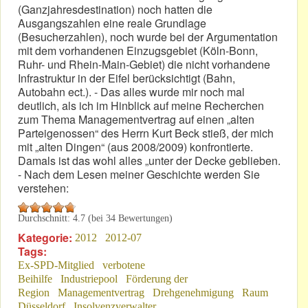
(Ganzjahresdestination) noch hatten die
Ausgangszahlen eine reale Grundlage
(Besucherzahlen), noch wurde bei der Argumentation
mit dem vorhandenen Einzugsgebiet (Köln-Bonn,
Ruhr- und Rhein-Main-Gebiet) die nicht vorhandene
Infrastruktur in der Eifel berücksichtigt (Bahn,
Autobahn ect.). - Das alles wurde mir noch mal
deutlich, als ich im Hinblick auf meine Recherchen
zum Thema Managementvertrag auf einen „alten
Parteigenossen“ des Herrn Kurt Beck stieß, der mich
mit „alten Dingen“ (aus 2008/2009) konfrontierte.
Damals ist das wohl alles „unter der Decke geblieben.
- Nach dem Lesen meiner Geschichte werden Sie
verstehen:
Durchschnitt:
4.7
(bei
34
Bewertungen)
Kategorie:
2012
2012-07
Tags:
Ex-SPD-Mitglied
verbotene
Beihilfe
Industriepool
Förderung der
Region
Managementvertrag
Drehgenehmigung
Raum
Düsseldorf
Insolvenzverwalter