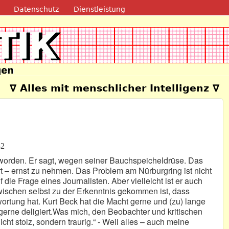
Direkt zum Inhalt
Datenschutz
Dienstleistung
e
∇ Alles mit menschlicher Intelligenz ∇
32
– worden. Er sagt, wegen seiner Bauchspeicheldrüse. Das
lärt – ernst zu nehmen. Das Problem am Nürburgring ist nicht
die Frage eines Journalisten. Aber vielleicht ist er auch
wischen selbst zu der Erkenntnis gekommen ist, dass
wortung hat. Kurt Beck hat die Macht gerne und (zu) lange
gerne deligiert.Was mich, den Beobachter und kritischen
 nicht stolz, sondern traurig.“ - Weil alles – auch meine