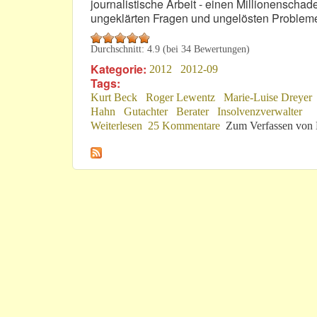
journalistische Arbeit - einen Millionenschade
ungeklärten Fragen und ungelösten Probleme 
Durchschnitt:
4.9
(bei
34
Bewertungen)
Kategorie:
2012
2012-09
Tags:
Kurt Beck
Roger Lewentz
Marie-Luise Dreyer
Hahn
Gutachter
Berater
Insolvenzverwalter
Weiterlesen
über „...und raus bist du!“
25 Kommentare
Zum Verfassen von