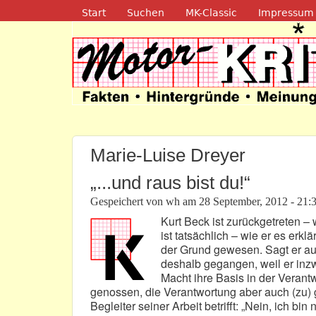
Navigation
Start
Suchen
MK-Classic
Impressum
Motor-Kritik.d
Marie-Luise Dreyer
„...und raus bist du!“
Gespeichert von
wh
am
28 September, 2012 - 21:
Kurt Beck ist zurückgetreten 
ist tatsächlich – wie er es erk
der Grund gewesen. Sagt er auf 
deshalb gegangen, weil er inz
Macht ihre Basis in der Verant
genossen, die Verantwortung aber auch (zu) 
Begleiter seiner Arbeit betrifft: „Nein, ich bin