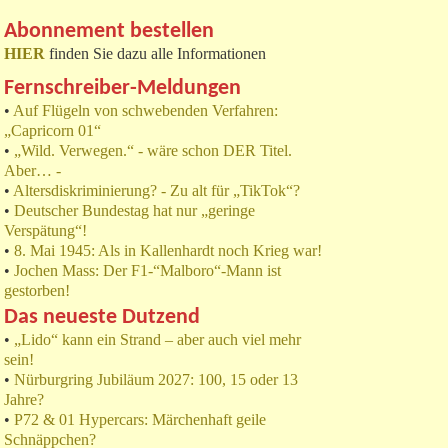
Abonnement bestellen
HIER
finden Sie dazu alle Informationen
Fernschreiber-Meldungen
•
Auf Flügeln von schwebenden Verfahren:
„Capricorn 01“
•
„Wild. Verwegen.“ - wäre schon DER Titel.
Aber… -
•
Altersdiskriminierung? - Zu alt für „TikTok“?
•
Deutscher Bundestag hat nur „geringe
Verspätung“!
•
8. Mai 1945: Als in Kallenhardt noch Krieg war!
•
Jochen Mass: Der F1-“Malboro“-Mann ist
gestorben!
Das neueste Dutzend
•
„Lido“ kann ein Strand – aber auch viel mehr
sein!
•
Nürburgring Jubiläum 2027: 100, 15 oder 13
Jahre?
•
P72 & 01 Hypercars: Märchenhaft geile
Schnäppchen?