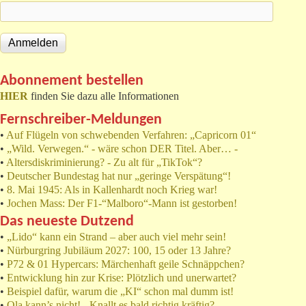
Abonnement bestellen
HIER
finden Sie dazu alle Informationen
Fernschreiber-Meldungen
•
Auf Flügeln von schwebenden Verfahren: „Capricorn 01“
•
„Wild. Verwegen.“ - wäre schon DER Titel. Aber… -
•
Altersdiskriminierung? - Zu alt für „TikTok“?
•
Deutscher Bundestag hat nur „geringe Verspätung“!
•
8. Mai 1945: Als in Kallenhardt noch Krieg war!
•
Jochen Mass: Der F1-“Malboro“-Mann ist gestorben!
Das neueste Dutzend
•
„Lido“ kann ein Strand – aber auch viel mehr sein!
•
Nürburgring Jubiläum 2027: 100, 15 oder 13 Jahre?
•
P72 & 01 Hypercars: Märchenhaft geile Schnäppchen?
•
Entwicklung hin zur Krise: Plötzlich und unerwartet?
•
Beispiel dafür, warum die „KI“ schon mal dumm ist!
•
Ola kann’s nicht! - Knallt es bald richtig kräftig?