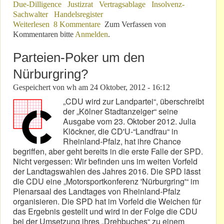
Due-Dilligence
Justizrat
Vertragsablage
Insolvenz-
Sachwalter
Handelsregister
Weiterlesen
über Unterschied zwischen D – DD und DDR
8 Kommentare
Zum Verfassen von
Kommentaren bitte
Anmelden
.
Parteien-Poker um den
Nürburgring?
Gespeichert von
wh
am
24 Oktober, 2012 - 16:12
„CDU wird zur Landpartei“, überschreibt
der „Kölner Stadtanzeiger“ seine
Ausgabe vom 23. Oktober 2012. Julia
Klöckner, die CD'U-“Landfrau“ in
Rheinland-Pfalz, hat ihre Chance
begriffen, aber geht bereits in die erste Falle der SPD.
Nicht vergessen: Wir befinden uns im weiten Vorfeld
der Landtagswahlen des Jahres 2016. Die SPD lässt
die CDU eine „Motorsportkonferenz 'Nürburgring'“ im
Plenarsaal des Landtages von Rheinland-Pfalz
organisieren. Die SPD hat im Vorfeld die Weichen für
das Ergebnis gestellt und wird in der Folge die CDU
bei der Umsetzung ihres „Drehbuches“ zu einem