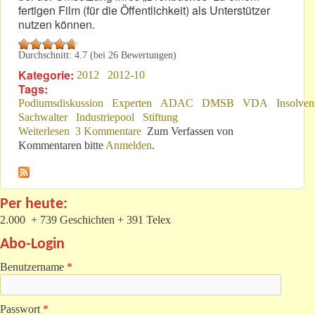
fertigen Film (für die Öffentlichkeit) als Unterstützer
nutzen können.
Durchschnitt:
4.7
(bei
26
Bewertungen)
Kategorie:
2012
2012-10
Tags:
Podiumsdiskussion
Experten
ADAC
DMSB
VDA
Insolven
Sachwalter
Industriepool
Stiftung
Weiterlesen
über Parteien-Poker um den Nürburgring?
3 Kommentare
Zum Verfassen von
Kommentaren bitte
Anmelden
.
Per heute:
2.000 + 739 Geschichten + 391 Telex
Abo-Login
Benutzername
*
Passwort
*