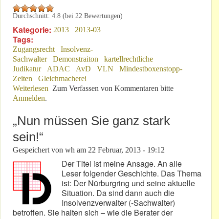
Durchschnitt:
4.8
(bei
22
Bewertungen)
Kategorie:
2013
2013-03
Tags:
Zugangsrecht
Insolvenz-
Sachwalter
Demonstraiton
kartellrechtliche
Judikatur
ADAC
AvD
VLN
Mindestboxenstopp-
Zeiten
Gleichmacherei
Weiterlesen
über 14. März 2013: Überflüssige PK der NBG?
Zum Verfassen von Kommentaren bitte
Anmelden
.
„Nun müssen Sie ganz stark
sein!“
Gespeichert von
wh
am
22 Februar, 2013 - 19:12
Der Titel ist meine Ansage. An alle
Leser folgender Geschichte. Das Thema
ist: Der Nürburgring und seine aktuelle
Situation. Da sind dann auch die
Insolvenzverwalter (-Sachwalter)
betroffen. Sie halten sich – wie die Berater der