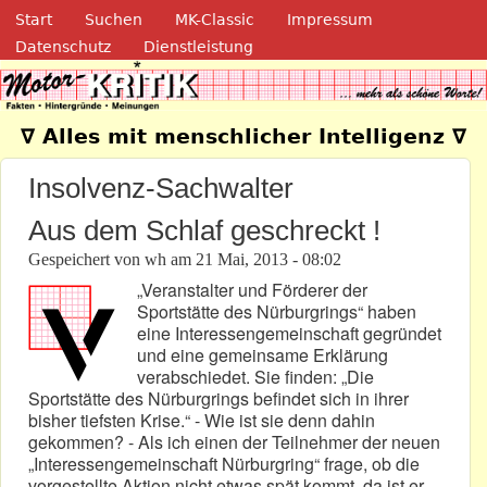
Navigation
Direkt zum Inhalt
Start
Suchen
MK-Classic
Impressum
Datenschutz
Dienstleistung
Motor-Kritik.de
∇ Alles mit menschlicher Intelligenz ∇
Insolvenz-Sachwalter
Aus dem Schlaf geschreckt !
Gespeichert von
wh
am
21 Mai, 2013 - 08:02
„Veranstalter und Förderer der
Sportstätte des Nürburgrings“ haben
eine Interessengemeinschaft gegründet
und eine gemeinsame Erklärung
verabschiedet. Sie finden: „Die
Sportstätte des Nürburgrings befindet sich in ihrer
bisher tiefsten Krise.“ - Wie ist sie denn dahin
gekommen? - Als ich einen der Teilnehmer der neuen
„Interessengemeinschaft Nürburgring“ frage, ob die
vorgestellte Aktion nicht etwas spät kommt, da ist er