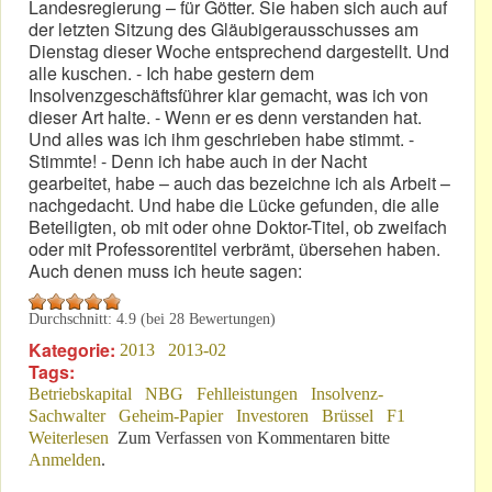
Landesregierung – für Götter. Sie haben sich auch auf
der letzten Sitzung des Gläubigerausschusses am
Dienstag dieser Woche entsprechend dargestellt. Und
alle kuschen. - Ich habe gestern dem
Insolvenzgeschäftsführer klar gemacht, was ich von
dieser Art halte. - Wenn er es denn verstanden hat.
Und alles was ich ihm geschrieben habe stimmt. -
Stimmte! - Denn ich habe auch in der Nacht
gearbeitet, habe – auch das bezeichne ich als Arbeit –
nachgedacht. Und habe die Lücke gefunden, die alle
Beteiligten, ob mit oder ohne Doktor-Titel, ob zweifach
oder mit Professorentitel verbrämt, übersehen haben.
Auch denen muss ich heute sagen:
Durchschnitt:
4.9
(bei
28
Bewertungen)
Kategorie:
2013
2013-02
Tags:
Betriebskapital
NBG
Fehlleistungen
Insolvenz-
Sachwalter
Geheim-Papier
Investoren
Brüssel
F1
Weiterlesen
über „Nun müssen Sie ganz stark sein!“
Zum Verfassen von Kommentaren bitte
Anmelden
.