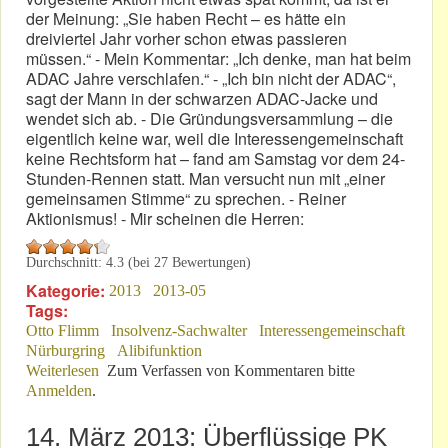
der Meinung: „Sie haben Recht – es hätte ein
dreiviertel Jahr vorher schon etwas passieren
müssen.“ - Mein Kommentar: „Ich denke, man hat beim
ADAC Jahre verschlafen.“ - „Ich bin nicht der ADAC“,
sagt der Mann in der schwarzen ADAC-Jacke und
wendet sich ab. - Die Gründungsversammlung – die
eigentlich keine war, weil die Interessengemeinschaft
keine Rechtsform hat – fand am Samstag vor dem 24-
Stunden-Rennen statt. Man versucht nun mit „einer
gemeinsamen Stimme“ zu sprechen. - Reiner
Aktionismus! - Mir scheinen die Herren:
Durchschnitt:
4.3
(bei
27
Bewertungen)
Kategorie:
2013
2013-05
Tags:
Otto Flimm
Insolvenz-Sachwalter
Interessengemeinschaft
Nürburgring
Alibifunktion
Weiterlesen
über Aus dem Schlaf geschreckt !
Zum Verfassen von Kommentaren bitte
Anmelden
.
14. März 2013: Überflüssige PK