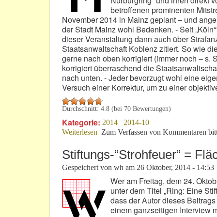
Nürburgring“ und ihren direkt 
betroffenen prominenten Mitstr
November 2014 in Mainz geplant – und angem
der Stadt Mainz wohl Bedenken. - Seit „Köln“
dieser Veranstaltung dann auch über Strafanze
Staatsanwaltschaft Koblenz zitiert. So wie 
gerne nach oben korrigiert (immer noch – s
korrigiert überraschend die Staatsanwaltsch
nach unten. - Jeder bevorzugt wohl eine eige
Versuch einer Korrektur, um zu einer objektiv
Durchschnitt:
4.8
(bei
70
Bewertungen)
Kategorie:
2014
2014-10
Weiterlesen
über Viel Wind um „Operation Herbsts
Zum Verfassen von Kommentaren bit
Stiftungs-“Strohfeuer“ = Fl
Gespeichert von
wh
am
26 Oktober, 2014 - 14:53
Wer am Freitag, dem 24. Oktobe
unter dem Titel „Ring: Eine St
dass der Autor dieses Beitrags
einem ganzseitigen Interview m