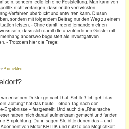
urf sein, sondern lediglich eine Feststellung. Man kann von
olitik nicht verlangen, dass er die verzwickten
g-Verfahren überblickt und entwirren kann. Diesen
eben, sondern mit folgendem Beitrag nur den Weg zu einem
tuation leisten. - Ohne damit irgend jemandem einen
usstsein, dass sich damit die unzufriedenen Geister mit
enhang anderswo begeistert als investigativen
n. - Trotzdem hier die Frage:
brand?
te
Anmelden
.
eldorf?
t wo er seinen Doktor gemacht hat. Schließlich geht das
ein-Zeitung“ hat das heute – einen Tag nach der
Ergebnisse – festgestellt. Und auch die „Rheinische
t. Leser haben mich darauf aufmerksam gemacht und fanden
eine Empfehlung: Dann sagen Sie bitte denen das – und
ng“ Abonnent von Motor-KRITIK und nutzt diese Möglichkeit