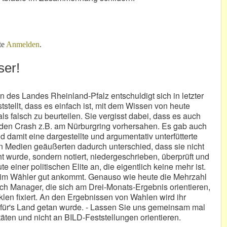
 Wild
te
Anmelden
.
ser!
in des Landes Rheinland-Pfalz entschuldigt sich in letzter
ststellt, dass es einfach ist, mit dem Wissen von heute
s falsch zu beurteilen. Sie vergisst dabei, dass es auch
 den Crash z.B. am Nürburgring vorhersahen. Es gab auch
damit eine dargestellte und argumentativ unterfütterte
n Medien geäußerten dadurch unterschied, dass sie nicht
 wurde, sondern notiert, niedergeschrieben, überprüft und
e einer politischen Elite an, die eigentlich keine mehr ist.
beim Wähler gut ankommt. Genauso wie heute die Mehrzahl
och Manager, die sich am Drei-Monats-Ergebnis orientieren,
klen fixiert. An den Ergebnissen von Wahlen wird ihr
 für's Land getan wurde. - Lassen Sie uns gemeinsam mal
ten und nicht an BILD-Feststellungen orientieren.