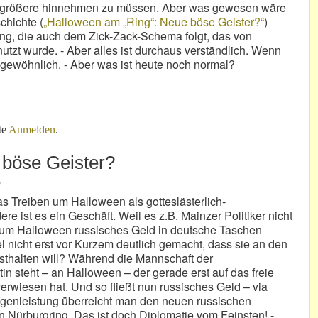
ich größere hinnehmen zu müssen. Aber was gewesen wäre
chichte (
„Halloween am „Ring“: Neue böse Geister?“
)
tzung, die auch dem Zick-Zack-Schema folgt, das von
utzt wurde. - Aber alles ist durchaus verständlich. Wenn
gewöhnlich. - Aber was ist heute noch normal?
asst...
te
Anmelden
.
 böse Geister?
3
as Treiben um Halloween als gotteslästerlich-
re ist es ein Geschäft. Weil es z.B. Mainzer Politiker nicht
it um Halloween russisches Geld in deutsche Taschen
el nicht erst vor Kurzem deutlich gemacht, dass sie an den
thalten will? Während die Mannschaft der
in steht – an Halloween – der gerade erst auf das freie
wiesen hat. Und so fließt nun russisches Geld – via
egenleistung überreicht man den neuen russischen
n Nürburgring. Das ist doch Diplomatie vom Feinsten! -