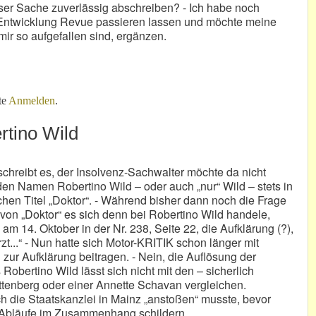
ser Sache zuverlässig abschreiben? - Ich habe noch
n Entwicklung Revue passieren lassen und möchte meine
mir so aufgefallen sind, ergänzen.
f?
te
Anmelden
.
rtino Wild
schreibt es, der Insolvenz-Sachwalter möchte da nicht
en Namen Robertino Wild – oder auch „nur“ Wild – stets in
en Titel „Doktor“. - Während bisher dann noch die Frage
von „Doktor“ es sich denn bei Robertino Wild handele,
 am 14. Oktober in der Nr. 238, Seite 22, die Aufklärung (?),
rzt...“ - Nun hatte sich Motor-KRITIK schon länger mit
ur Aufklärung beitragen. - Nein, die Auflösung der
obertino Wild lässt sich nicht mit den – sicherlich
ttenberg oder einer Annette Schavan vergleichen.
h die Staatskanzlei in Mainz „anstoßen“ musste, bevor
ie Abläufe im Zusammenhang schildern.