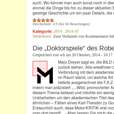
auch. Wo könnte man auch sonst noch in die
einmal die Dinge bis hin zu dieser aktuelle
gestrige Geschichte um ein paar Details, die 
Durchschnitt:
4.9
(bei
66
Bewertungen)
Kategorie:
2014
2014-10
Weiterlesen
über Dr.-Titel-Wildwuchs in Düsseldor
Zum Verfassen von Kommentaren bit
Die „Doktorspiele“ des Robe
Gespeichert von
wh
am
20 Oktober, 2014 - 10:17
Malu Dreyer sagt es, die BILD 
zurück stehen. Alle erwähnen d
Verbindung mit dem akademisch
im Raum stand, um welche Art 
lieferte ausgerechnet die F.A.Z.
indem man präzisiert: „...Wild, promovierter A
diesem Thema befasst und möchte ein wenig z
Unklarheiten um den akademischen Titel des R
ähnlichen – Fällen eines Karl-Theodor zu Gu
Erstaunlich auch, dass Motor-KRITIK erst noc
man dort begriff... - Aber lassen Sie mich d