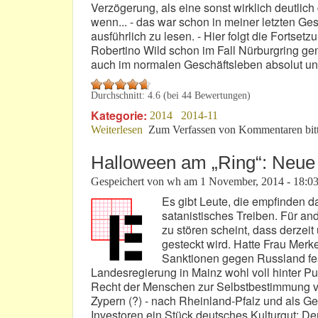
Verzögerung, als eine sonst wirklich deutl
wenn... - das war schon in meiner letzten Ges
ausführlich zu lesen. - Hier folgt die Fortse
Robertino Wild schon im Fall Nürburgring gen
auch im normalen Geschäftsleben absolut un
Durchschnitt:
4.6
(bei
44
Bewertungen)
Kategorie:
2014
2014-11
Weiterlesen
über Campus Aachen: Wem der Schuh p
Zum Verfassen von Kommentaren bit
Halloween am „Ring“: Neue
Gespeichert von
wh
am
1 November, 2014 - 18:0
Es gibt Leute, die empfinden d
satanistisches Treiben. Für ande
zu stören scheint, dass derze
gesteckt wird. Hatte Frau Merk
Sanktionen gegen Russland fes
Landesregierung in Mainz wohl voll hinter Put
Recht der Menschen zur Selbstbestimmung ver
Zypern (?) - nach Rheinland-Pfalz und als G
Investoren ein Stück deutsches Kulturgut: De