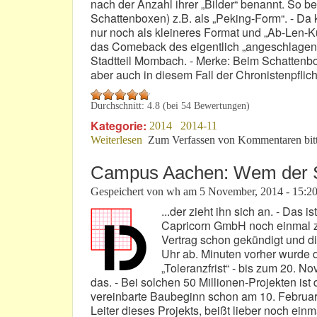
nach der Anzahl ihrer „Bilder“ benannt. So b
Schattenboxen) z.B. als „Peking-Form“. - D
nur noch als kleineres Format und „Ab-Len-K
das Comeback des eigentlich „angeschlagene
Stadtteil Mombach. - Merke: Beim Schattenbo
aber auch in diesem Fall der Chronistenpflic
Durchschnitt:
4.8
(bei
54
Bewertungen)
Kategorie:
2014
2014-11
Weiterlesen
über RLP-SPD versucht es mit Schatt
Zum Verfassen von Kommentaren bit
Campus Aachen: Wem der S
Gespeichert von
wh
am
5 November, 2014 - 15:2
...der zieht ihn sich an. - Das 
Capricorn GmbH noch einmal zu
Vertrag schon gekündigt und di
Uhr ab. Minuten vorher wurde d
„Toleranzfrist“ - bis zum 20. N
das. - Bei solchen 50 Millionen-Projekten ist
vereinbarte Baubeginn schon am 10. Februar 2
Leiter dieses Projekts, beißt lieber noch einm