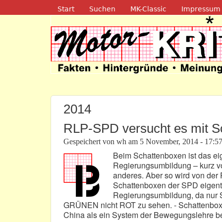
Navigation
Start
Suchen
MK-Classic
Impressum
Motor-Kritik.d
2014
RLP-SPD versucht es mit S
Gespeichert von
wh
am
5 November, 2014 - 17:5
Beim Schattenboxen ist das ei
Regierungsumbildung – kurz vo
anderes. Aber so wird von der 
Schattenboxen der SPD eigentli
Regierungsumbildung, da nur S
GRÜNEN nicht ROT zu sehen. - Schattenboxen 
China als ein System der Bewegungslehre be