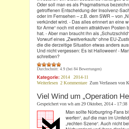
Oder soll man es als Pragmatismus bezeichne
getroffenen Entscheidung der Insolvenz-Sachw
oder im Fernsehen – z.B. dem SWR – von „Nü
verkündet wird. - Das alles erinnert an eine w
für Arme“ noch mit einem attraktiven Posten b
hat. - Aber man braucht ihn als „Schutzschild“
Vorwurf eines „Zweitverkaufs“ ohne EU-Zusti
die die derzeitige Situation etwas anders auss
Und nicht vergessen: Es ist Halloween! - Ma
schreiben?
Durchschnitt:
4.9
(bei
84
Bewertungen)
Kategorie:
2014
2014-11
Weiterlesen
über Halloween am „Ring“: Neue böse
2 Kommentare
Zum Verfassen von K
Viel Wind um „Operation He
Gespeichert von
wh
am
29 Oktober, 2014 - 17:38
Man sollte Nürburgring-Fans bit
werfen“, auf die man im Umfeld
„rechten Szene“. Auch nicht bei