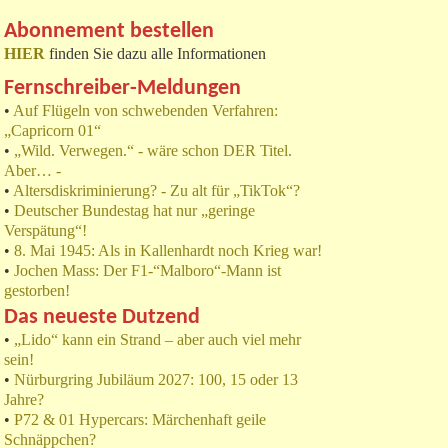
Abonnement bestellen
HIER
finden Sie dazu alle Informationen
Fernschreiber-Meldungen
•
Auf Flügeln von schwebenden Verfahren:
„Capricorn 01“
•
„Wild. Verwegen.“ - wäre schon DER Titel.
Aber… -
•
Altersdiskriminierung? - Zu alt für „TikTok“?
•
Deutscher Bundestag hat nur „geringe
Verspätung“!
•
8. Mai 1945: Als in Kallenhardt noch Krieg war!
•
Jochen Mass: Der F1-“Malboro“-Mann ist
gestorben!
Das neueste Dutzend
•
„Lido“ kann ein Strand – aber auch viel mehr
sein!
•
Nürburgring Jubiläum 2027: 100, 15 oder 13
Jahre?
•
P72 & 01 Hypercars: Märchenhaft geile
Schnäppchen?