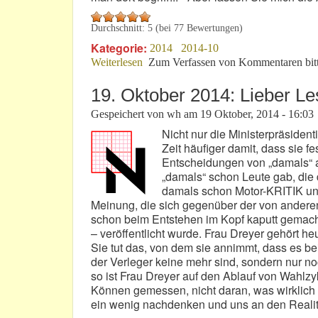
Durchschnitt:
5
(bei
77
Bewertungen)
Kategorie:
2014
2014-10
Weiterlesen
über Die „Doktorspiele“ des Robertino
Zum Verfassen von Kommentaren bit
19. Oktober 2014: Lieber Le
Gespeichert von
wh
am
19 Oktober, 2014 - 16:03
Nicht nur die Ministerpräsident
Zeit häufiger damit, dass sie fe
Entscheidungen von „damals“ al
„damals“ schon Leute gab, die
damals schon Motor-KRITIK und 
Meinung, die sich gegenüber der von andere
schon beim Entstehen im Kopf kaputt gemacht
– veröffentlicht wurde. Frau Dreyer gehört heut
Sie tut das, von dem sie annimmt, dass es 
der Verleger keine mehr sind, sondern nur n
so ist Frau Dreyer auf den Ablauf von Wahlzy
Können gemessen, nicht daran, was wirklich
ein wenig nachdenken und uns an den Realitä