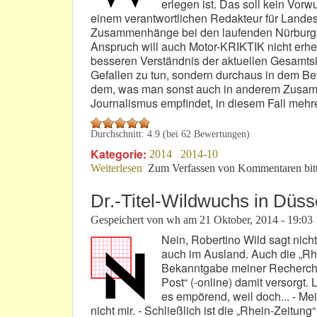
erlegen ist. Das soll kein Vorw
einem verantwortlichen Redakteur für Landesp
Zusammenhänge bei den laufenden Nürburgrin
Anspruch will auch Motor-KRIKTIK nicht erh
besseren Verständnis der aktuellen Gesamtsi
Gefallen zu tun, sondern durchaus in dem Bew
dem, was man sonst auch in anderem Zusamm
Journalismus empfindet, in diesem Fall mehre
Durchschnitt:
4.9
(bei
62
Bewertungen)
Kategorie:
2014
2014-10
Weiterlesen
über Stiftungs-“Strohfeuer“ = Flächen
Zum Verfassen von Kommentaren bit
Dr.-Titel-Wildwuchs in Düss
Gespeichert von
wh
am
21 Oktober, 2014 - 19:03
Nein, Robertino Wild sagt nich
auch im Ausland. Auch die „Rh
Bekanntgabe meiner Recherche-
Post“ (-online) damit versorg
es empörend, weil doch... - M
nicht mir. - Schließlich ist die „Rhein-Zeitu