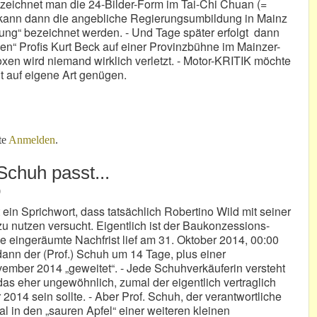
ezeichnet man die 24-Bilder-Form im Tai-Chi Chuan (=
a kann dann die angebliche Regierungsumbildung in Mainz
ung“ bezeichnet werden. - Und Tage später erfolgt dann
n“ Profis Kurt Beck auf einer Provinzbühne im Mainzer-
xen wird niemand wirklich verletzt. - Motor-KRITIK möchte
ht auf eigene Art genügen.
enboxen!
te
Anmelden
.
chuh passt...
0
ist ein Sprichwort, dass tatsächlich Robertino Wild mit seiner
 nutzen versucht. Eigentlich ist der Baukonzessions-
e eingeräumte Nachfrist lief am 31. Oktober 2014, 00:00
ann der (Prof.) Schuh um 14 Tage, plus einer
ovember 2014 „geweitet“. - Jede Schuhverkäuferin versteht
 das eher ungewöhnlich, zumal der eigentlich vertraglich
014 sein sollte. - Aber Prof. Schuh, der verantwortliche
al in den „sauren Apfel“ einer weiteren kleinen