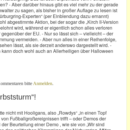
n? - Aber darüber hinaus gibt es viel mehr zu der gerade
alter zu sagen, als bisher in großer Auflage zu lesen ist
rburgring-Experten“ (per Einblendung dazu ernannt)
ohl abgestimmte Aktion, bei der sogar die „Kirch II-Version
elohnt wird, während er eigentlich schon alles verloren
 gegenüber der EU. - Nur so lässt sich – vielleicht – der
mmung vermeiden. - Aber nun alles in einer Reihenfolge,
ehen lässt, als sie derzeit anderswo dargestellt wird. -
n kann doch wohl auch an Allerheiligen über Halloween
 Geister?
ommentaren bitte
Anmelden
.
rbststurm“!
te nicht mit Hooligans, also „Rowdys“ „in einen Topf
 von Fußballgroßereignissen trifft – oder Demos der
 der Beurteilung einer Demo , wie sie von „Wir sind