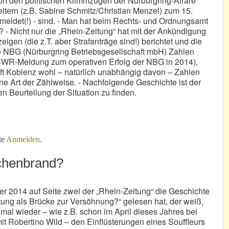
von den politischen Klimmzügen der Nürburgring-Affäre
eitern (z.B. Sabine Schmitz/Christian Menzel) zum 15.
eldet(!) - sind. - Man hat beim Rechts- und Ordnungsamt
? - Nicht nur die „Rhein-Zeitung“ hat mit der Ankündigung
igen (die z.T. aber Strafanträge sind!) berichtet und die
die NBG (Nürburgring Betriebsgesellschaft mbH) Zahlen
. SWR-Meldung zum operativen Erfolg der NBG in 2014),
aft Koblenz wohl – natürlich unabhängig davon – Zahlen
ne Art der Zählweise. - Nachfolgende Geschichte ist der
en Beurteilung der Situation zu finden.
turm“!
te
Anmelden
.
ächenbrand?
r 2014 auf Seite zwei der „Rhein-Zeitung“ die Geschichte
iftung als Brücke zur Versöhnung?“ gelesen hat, der weiß,
 mal wieder – wie z.B. schon im April dieses Jahres bei
it Robertino Wild – den Einflüsterungen eines Souffleurs