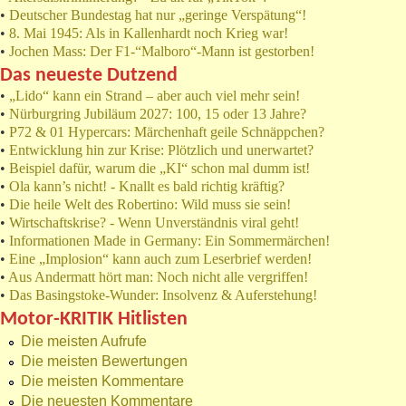
•
Deutscher Bundestag hat nur „geringe Verspätung“!
•
8. Mai 1945: Als in Kallenhardt noch Krieg war!
•
Jochen Mass: Der F1-“Malboro“-Mann ist gestorben!
Das neueste Dutzend
•
„Lido“ kann ein Strand – aber auch viel mehr sein!
•
Nürburgring Jubiläum 2027: 100, 15 oder 13 Jahre?
•
P72 & 01 Hypercars: Märchenhaft geile Schnäppchen?
•
Entwicklung hin zur Krise: Plötzlich und unerwartet?
•
Beispiel dafür, warum die „KI“ schon mal dumm ist!
•
Ola kann’s nicht! - Knallt es bald richtig kräftig?
•
Die heile Welt des Robertino: Wild muss sie sein!
•
Wirtschaftskrise? - Wenn Unverständnis viral geht!
•
Informationen Made in Germany: Ein Sommermärchen!
•
Eine „Implosion“ kann auch zum Leserbrief werden!
•
Aus Andermatt hört man: Noch nicht alle vergriffen!
•
Das Basingstoke-Wunder: Insolvenz & Auferstehung!
Motor-KRITIK Hitlisten
Die meisten Aufrufe
Die meisten Bewertungen
Die meisten Kommentare
Die neuesten Kommentare