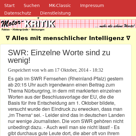
Navigation
Direkt zum Inhalt
Start
Suchen
MK-Classic
Impressum
Datenschutz
Dienstleistung
Motor-Kritik.de
∇ Alles mit menschlicher Intelligenz ∇
SWR: Einzelne Worte sind zu
wenig!
Gespeichert von
wh
am
17 Oktober, 2014 - 18:32
Es gab im SWR Fernsehen (Rheinland-Pfalz) gestern
ab 20:15 Uhr auch irgendwann einen Beitrag zum
Thema Nürburgring, in dem mit markierten einzelnen
Worten aus der Beschlussvorlage der EU, die die
Basis für ihre Entscheidung am 1. Oktober bildete,
versucht wurde den Eindruck zu erwecken, dass man
„im Thema“ sei. - Leider sind das in deutschen Landen
nur wenige Journalisten. Die vom SWR gehören nicht
unbedingt dazu. - Auch weil man sie nicht lässt! - Es
gibt durchaus gute Leute dort, die aber oft von ihrem