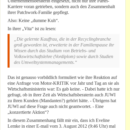
Unternehmensberaterin eingesetzt, nicht nur ihre Partei-
Karriere voran getrieben, sondern auch den Zusammenhalt
ihrer Patchwork-Familie gepflegt.
Also: Keine „dumme Kuh“.
In ihrer „Vita“ ist zu lesen:
„Die gelernte Kauffrau, die in der Recyclingbranche
groß geworden ist, erweiterte in der Familienpause ihr
Wissen durch das Studium von Betriebs- und
Volkswirtschaftslehre (Vordiplom) sowie durch Studien
des Umweltsystemmanagements.“
Das ist genauso vorbildlich formuliert wie ihre Reaktion auf
eine Anfrage von Motor-KRITIK vor Jahr und Tag an sie als
Wirtschaftsministerin war: Es gab keine. - Dabei hatte ich nur
gefragt, ob in ihrer Zeit als Wirtschaftsberaterin auch JUWI
zu ihren Kunden (Mandanten?) gehört hätte. - Übrigens hat
JUWI auf diese Frage auch nicht geantwortet. - Eine
„konzertierte Aktion“?
In diesem Zusammenhang fällt mir ein, dass ich Eveline
Lemke in einer E-mail vom 3. August 2012 (9:46 Uhr) mal