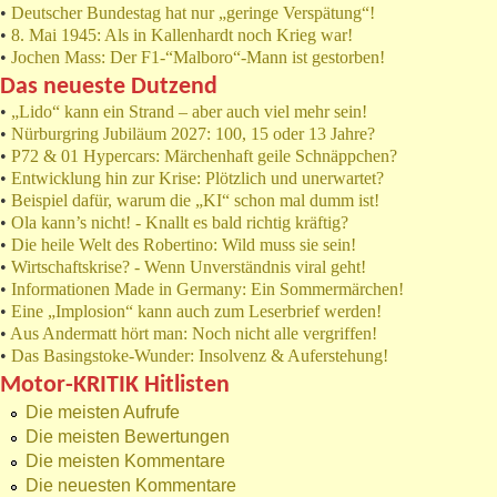
•
Deutscher Bundestag hat nur „geringe Verspätung“!
•
8. Mai 1945: Als in Kallenhardt noch Krieg war!
•
Jochen Mass: Der F1-“Malboro“-Mann ist gestorben!
Das neueste Dutzend
•
„Lido“ kann ein Strand – aber auch viel mehr sein!
•
Nürburgring Jubiläum 2027: 100, 15 oder 13 Jahre?
•
P72 & 01 Hypercars: Märchenhaft geile Schnäppchen?
•
Entwicklung hin zur Krise: Plötzlich und unerwartet?
•
Beispiel dafür, warum die „KI“ schon mal dumm ist!
•
Ola kann’s nicht! - Knallt es bald richtig kräftig?
•
Die heile Welt des Robertino: Wild muss sie sein!
•
Wirtschaftskrise? - Wenn Unverständnis viral geht!
•
Informationen Made in Germany: Ein Sommermärchen!
•
Eine „Implosion“ kann auch zum Leserbrief werden!
•
Aus Andermatt hört man: Noch nicht alle vergriffen!
•
Das Basingstoke-Wunder: Insolvenz & Auferstehung!
Motor-KRITIK Hitlisten
Die meisten Aufrufe
Die meisten Bewertungen
Die meisten Kommentare
Die neuesten Kommentare