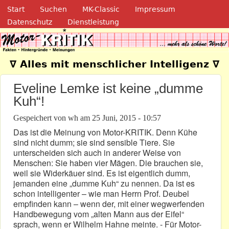
Navigation
Direkt zum Inhalt
Start
Suchen
MK-Classic
Impressum
Datenschutz
Dienstleistung
Motor-Kritik.de
∇ Alles mit menschlicher Intelligenz ∇
Eveline Lemke ist keine „dumme
Kuh“!
Gespeichert von
wh
am
25 Juni, 2015 - 10:57
Das ist die Meinung von Motor-KRITIK. Denn Kühe
sind nicht dumm; sie sind sensible Tiere. Sie
unterscheiden sich auch in anderer Weise von
Menschen: Sie haben vier Mägen. Die brauchen sie,
weil sie Widerkäuer sind. Es ist eigentlich dumm,
jemanden eine „dumme Kuh“ zu nennen. Da ist es
schon intelligenter – wie man Herrn Prof. Deubel
empfinden kann – wenn der, mit einer wegwerfenden
Handbewegung vom „alten Mann aus der Eifel“
sprach, wenn er Wilhelm Hahne meinte. - Für Motor-