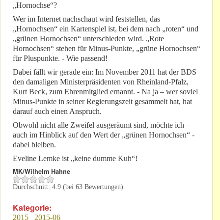
„Hornochse“?
Wer im Internet nachschaut wird feststellen, das
„Hornochsen“ ein Kartenspiel ist, bei dem nach „roten“ und
„grünen Hornochsen“ unterschieden wird. „Rote
Hornochsen“ stehen für Minus-Punkte, „grüne Hornochsen“
für Pluspunkte. - Wie passend!
Dabei fällt wir gerade ein: Im November 2011 hat der BDS
den damaligen Ministerpräsidenten von Rheinland-Pfalz,
Kurt Beck, zum Ehrenmitglied ernannt. - Na ja – wer soviel
Minus-Punkte in seiner Regierungszeit gesammelt hat, hat
darauf auch einen Anspruch.
Obwohl nicht alle Zweifel ausgeräumt sind, möchte ich –
auch im Hinblick auf den Wert der „grünen Hornochsen“ -
dabei bleiben.
Eveline Lemke ist „keine dumme Kuh“!
MK/Wilhelm Hahne
Durchschnitt:
4.9
(bei
63
Bewertungen)
Kategorie:
2015
2015-06