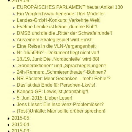
2015-06
EUROPÄISCHES PARLAMENT heute: Artikel 130
Ein Vergleichswochenende: Drei Modelle!
Landes-GmbH-Konkurs: Verkehrte Welt!
Eveline Lemke ist keine „dumme Kuh“!
DMSB und die die „Ritter der Schwafelrunde“!
Aus einem Strategiespiel wird Ernst!
Eine Reise in die VLN-Vergangenheit
Nr. 16/5046? - Dokument liegt nicht vor!
18./19. Juni: Die „Nordschleife“ wird 88!
„Sonderaktionen“ und „Sprachregelungen“!
24h-Rennen: „Schmierentheater“-Bühnen?
NR-Pächter: Mehr Gedanken – mehr Fehler?
Das ist das Ende für Personen-Lkw's!
Kanada-GP: Lewis ist „teamfähig“!
5. Juni 2015: Lieber Leser!
Jens Lieser: Ein Insolvenz-Problemlöser?
(Test-)Unfälle: Man sollte drüber sprechen!
2015-05
2015-04
2015-03