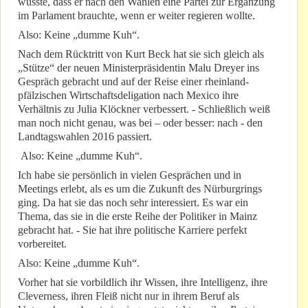
wusste, dass er nach den Wahlen eine Partei zur Ergänzung
im Parlament brauchte, wenn er weiter regieren wollte.
Also: Keine „dumme Kuh“.
Nach dem Rücktritt von Kurt Beck hat sie sich gleich als
„Stütze“ der neuen Ministerpräsidentin Malu Dreyer ins
Gespräch gebracht und auf der Reise einer rheinland-
pfälzischen Wirtschaftsdeligation nach Mexico ihre
Verhältnis zu Julia Klöckner verbessert. - Schließlich weiß
man noch nicht genau, was bei – oder besser: nach - den
Landtagswahlen 2016 passiert.
Also: Keine „dumme Kuh“.
Ich habe sie persönlich in vielen Gesprächen und in
Meetings erlebt, als es um die Zukunft des Nürburgrings
ging. Da hat sie das noch sehr interessiert. Es war ein
Thema, das sie in die erste Reihe der Politiker in Mainz
gebracht hat. - Sie hat ihre politische Karriere perfekt
vorbereitet.
Also: Keine „dumme Kuh“.
Vorher hat sie vorbildlich ihr Wissen, ihre Intelligenz, ihre
Cleverness, ihren Fleiß nicht nur in ihrem Beruf als