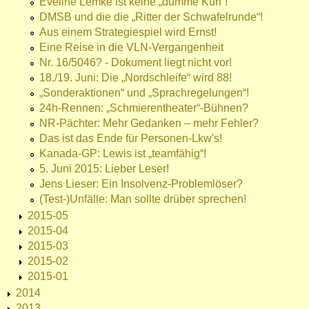
Eveline Lemke ist keine „dumme Kuh“!
DMSB und die die „Ritter der Schwafelrunde“!
Aus einem Strategiespiel wird Ernst!
Eine Reise in die VLN-Vergangenheit
Nr. 16/5046? - Dokument liegt nicht vor!
18./19. Juni: Die „Nordschleife“ wird 88!
„Sonderaktionen“ und „Sprachregelungen“!
24h-Rennen: „Schmierentheater“-Bühnen?
NR-Pächter: Mehr Gedanken – mehr Fehler?
Das ist das Ende für Personen-Lkw's!
Kanada-GP: Lewis ist „teamfähig“!
5. Juni 2015: Lieber Leser!
Jens Lieser: Ein Insolvenz-Problemlöser?
(Test-)Unfälle: Man sollte drüber sprechen!
2015-05
2015-04
2015-03
2015-02
2015-01
2014
2013