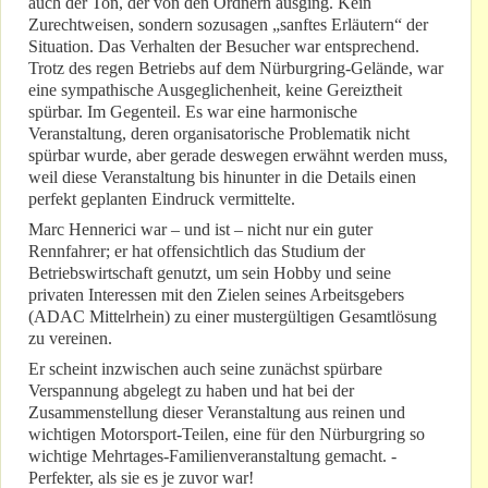
auch der Ton, der von den Ordnern ausging. Kein
Zurechtweisen, sondern sozusagen „sanftes Erläutern“ der
Situation. Das Verhalten der Besucher war entsprechend.
Trotz des regen Betriebs auf dem Nürburgring-Gelände, war
eine sympathische Ausgeglichenheit, keine Gereiztheit
spürbar. Im Gegenteil. Es war eine harmonische
Veranstaltung, deren organisatorische Problematik nicht
spürbar wurde, aber gerade deswegen erwähnt werden muss,
weil diese Veranstaltung bis hinunter in die Details einen
perfekt geplanten Eindruck vermittelte.
Marc Hennerici war – und ist – nicht nur ein guter
Rennfahrer; er hat offensichtlich das Studium der
Betriebswirtschaft genutzt, um sein Hobby und seine
privaten Interessen mit den Zielen seines Arbeitsgebers
(ADAC Mittelrhein) zu einer mustergültigen Gesamtlösung
zu vereinen.
Er scheint inzwischen auch seine zunächst spürbare
Verspannung abgelegt zu haben und hat bei der
Zusammenstellung dieser Veranstaltung aus reinen und
wichtigen Motorsport-Teilen, eine für den Nürburgring so
wichtige Mehrtages-Familienveranstaltung gemacht. -
Perfekter, als sie es je zuvor war!