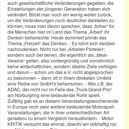
auch gesellschaftliche Veränderungen gegeben, die
Einstellungen der jüngeren Generation haben sich
verändert. Blickt man noch ein wenig weiter zurück,
um die Veränderungen noch deutlicher darstellen zu
können, muss man davon sprechen, dass „früher“ für
die Menschen hier im Land das Thema „Arbeit“ ihr
Denken beherrschte. Heute dominiert primär das
Thema „Freizeit“ das Denken. - Es lohnt sich darüber
nachzudenken. Nicht nur bei „Arbeiter-Parteien“,
sondern auch bei denen, die eigentlich als „Ideal-
Vereine“ gelten, also vordergründig und vornehmlich
keine wirtschaftlichen, sondern ideelle Ziele verfolgen
und darum – schon um das e.V. nicht abgesprochen
zu bekommen – dann oft in ihrem direketen Umfeld
eine Reihe von GmbH's beherrschen. - Wie z.B. der
ADAC, der nicht nur im Falle des „Truck-Grand-Prix“
am Nürburgring eine bedeutende Rolle spielt. -
Zufällig gab es an diesem Veranstaltungswochenende
in Europa noch zwei weitere bedeutende Motorsport-
Veranstaltungen, die in ihrer unterschiedlichen Art
geradezu zu einem Vergleich herausfordern. - Motor-
KRITIK versucht das einmal, obwohl wir leibhaftig nur