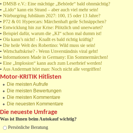
•
DMSB e.V.: Eine mächtige „Behörde“ bald ohnmächtig?
•
„Lido“ kann ein Strand – aber auch viel mehr sein!
•
Nürburgring Jubiläum 2027: 100, 15 oder 13 Jahre?
•
P72 & 01 Hypercars: Märchenhaft geile Schnäppchen?
•
Entwicklung hin zur Krise: Plötzlich und unerwartet?
•
Beispiel dafür, warum die „KI“ schon mal dumm ist!
•
Ola kann’s nicht! - Knallt es bald richtig kräftig?
•
Die heile Welt des Robertino: Wild muss sie sein!
•
Wirtschaftskrise? - Wenn Unverständnis viral geht!
•
Informationen Made in Germany: Ein Sommermärchen!
•
Eine „Implosion“ kann auch zum Leserbrief werden!
•
Aus Andermatt hört man: Noch nicht alle vergriffen!
Motor-KRITIK Hitlisten
Die meisten Aufrufe
Die meisten Bewertungen
Die meisten Kommentare
Die neuesten Kommentare
Die neueste Umfrage
Was ist Ihnen beim Autokauf wichtig?
Auswahlmöglichkeiten
Persönliche Beratung