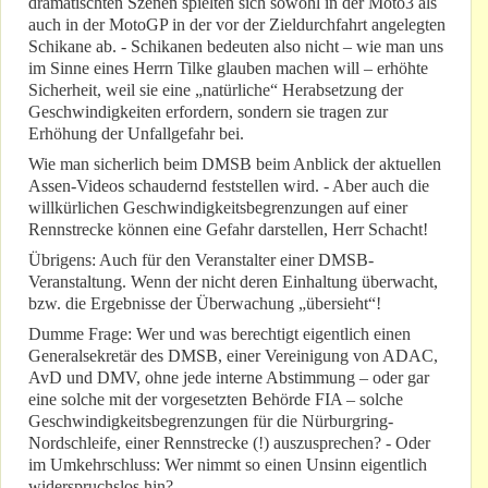
dramatischten Szenen spielten sich sowohl in der Moto3 als
auch in der MotoGP in der vor der Zieldurchfahrt angelegten
Schikane ab. - Schikanen bedeuten also nicht – wie man uns
im Sinne eines Herrn Tilke glauben machen will – erhöhte
Sicherheit, weil sie eine „natürliche“ Herabsetzung der
Geschwindigkeiten erfordern, sondern sie tragen zur
Erhöhung der Unfallgefahr bei.
Wie man sicherlich beim DMSB beim Anblick der aktuellen
Assen-Videos schaudernd feststellen wird. - Aber auch die
willkürlichen Geschwindigkeitsbegrenzungen auf einer
Rennstrecke können eine Gefahr darstellen, Herr Schacht!
Übrigens: Auch für den Veranstalter einer DMSB-
Veranstaltung. Wenn der nicht deren Einhaltung überwacht,
bzw. die Ergebnisse der Überwachung „übersieht“!
Dumme Frage: Wer und was berechtigt eigentlich einen
Generalsekretär des DMSB, einer Vereinigung von ADAC,
AvD und DMV, ohne jede interne Abstimmung – oder gar
eine solche mit der vorgesetzten Behörde FIA – solche
Geschwindigkeitsbegrenzungen für die Nürburgring-
Nordschleife, einer Rennstrecke (!) auszusprechen? - Oder
im Umkehrschluss: Wer nimmt so einen Unsinn eigentlich
widerspruchslos hin?