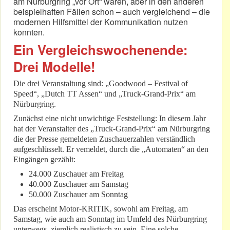
am Nürburgring „vor Ort“ waren, aber in den anderen
beispielhaften Fällen schon – auch vergleichend – die
modernen Hilfsmittel der Kommunikation nutzen
konnten.
Ein Vergleichswochenende:
Drei Modelle!
Die drei Veranstaltung sind: „Goodwood – Festival of
Speed“, „Dutch TT Assen“ und „Truck-Grand-Prix“ am
Nürburgring.
Zunächst eine nicht unwichtige Feststellung: In diesem Jahr
hat der Veranstalter des „Truck-Grand-Prix“ am Nürburgring
die der Presse gemeldeten Zuschauerzahlen verständlich
aufgeschlüsselt. Er vemeldet, durch die „Automaten“ an den
Eingängen gezählt:
24.000 Zuschauer am Freitag
40.000 Zuschauer am Samstag
50.000 Zuschauer am Sonntag
Das erscheint Motor-KRITIK, sowohl am Freitag, am
Samstag, wie auch am Sonntag im Umfeld des Nürburgring
unterwegs, ziemlich realistisch zu sein. Eine solche