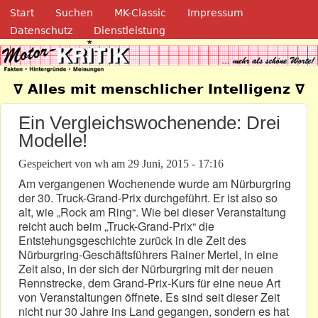
Navigation
Direkt zum Inhalt
Start
Suchen
MK-Classic
Impressum
Datenschutz
Dienstleistung
Motor-Kritik.de
∇ Alles mit menschlicher Intelligenz ∇
Ein Vergleichswochenende: Drei
Modelle!
Gespeichert von
wh
am
29 Juni, 2015 - 17:16
Am vergangenen Wochenende wurde am Nürburgring
der 30. Truck-Grand-Prix durchgeführt. Er ist also so
alt, wie „Rock am Ring“. Wie bei dieser Veranstaltung
reicht auch beim „Truck-Grand-Prix“ die
Entstehungsgeschichte zurück in die Zeit des
Nürburgring-Geschäftsführers Rainer Mertel, in eine
Zeit also, in der sich der Nürburgring mit der neuen
Rennstrecke, dem Grand-Prix-Kurs für eine neue Art
von Veranstaltungen öffnete. Es sind seit dieser Zeit
nicht nur 30 Jahre ins Land gegangen, sondern es hat