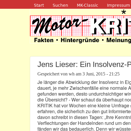
Navigation
Start
Suchen
MK-Classic
Impressum
Motor-Kritik.d
Jens Lieser: Ein Insolvenz-
Gespeichert von
wh
am
3 Juni, 2015 - 21:25
Je länger die Abwicklung der Insolvenz in E
dauert, je mehr Zwischenfälle eine normale
gefunden werden, desto undurchsichtiger wi
die Übersicht? - Wer schaut da überhaupt noc
KRITIK hat vor Wochen eine kleine Umfrage g
erfahren, die sicherlich zu den gut Informier
davon schreibt in diesen Tagen: „Ihre Kenntni
Verflechtungen der Handelnden rund um den N
fänden wir das bedauerlich. Denn wir wüsste