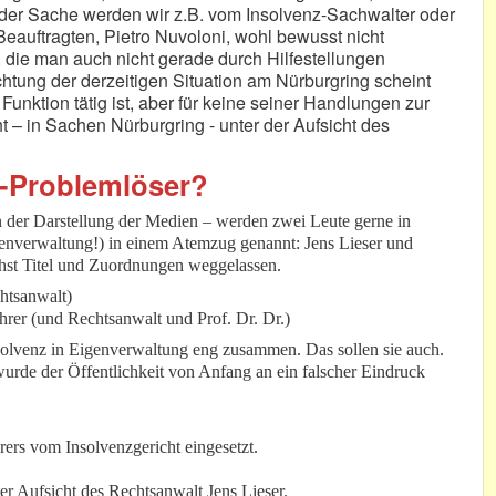
 der Sache werden wir z.B. vom Insolvenz-Sachwalter oder
 Beauftragten, Pietro Nuvoloni, wohl bewusst nicht
, die man auch nicht gerade durch Hilfestellungen
chtung der derzeitigen Situation am Nürburgring scheint
 Funktion tätig ist, aber für keine seiner Handlungen zur
 – in Sachen Nürburgring - unter der Aufsicht des
z-Problemlöser?
n der Darstellung der Medien – werden zwei Leute gerne in
enverwaltung!) in einem Atemzug genannt: Jens Lieser und
hst Titel und Zuordnungen weggelassen.
chtsanwalt)
rer (und Rechtsanwalt und Prof. Dr. Dr.)
solvenz in Eigenverwaltung eng zusammen. Das sollen sie auch.
wurde der Öffentlichkeit von Anfang an ein falscher Eindruck
rers vom Insolvenzgericht eingesetzt.
er Aufsicht des Rechtsanwalt Jens Lieser.