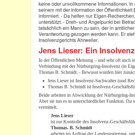
keine oder unvollkommene Informationen. In
seinem mit der Information der Öffentlichkeit
informiert. - Da helfen nur Eigen-Recherchen
unterstützt. - Dreh- und Angelpunkt bei Betra
tatsächlich ein Mann zu sein, der in amtlicher
Verantwortung gezogen werden kann. Er steht
Insolvenzgerichts Ahrweiler.
Jens Lieser: Ein Insolven
In der Öffentlichen Meinung – und sehr oft auch i
Verbindung mit der Nürburgring-Insolvenz (in Eig
Thomas B. Schmidt. - Bewusst wurden hier zunäc
Jens Lieser ist Insolvenz-Sachwalter (und Re
Thomas B. Schmidt ist Insolvenz-Geschäftsfüh
Beide arbeiten in Abwicklung der Nürburgring-In
Aber sie tun es in unterschiedlicher Funktion. Da 
vermittelt.
Jens Lieser
ist zur Kontrolle des Insolvenz-Geschäftsfüh
Thomas. B. Schmidt
arbeitet im Auftrag der Landesregierung, unt