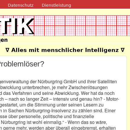
Direkt zum Inhalt
Datenschutz
Dienstleistung
e
∇ Alles mit menschlicher Intelligenz ∇
Problemlöser?
igenverwaltung der Nürburgring GmbH und ihrer Satelliten
 Abwicklung unterbrechen, je mehr Zwischenlösungen
rd das Verfahren und seine Abwicklung. Wer hat da noch
h – nach so langer Zeit – intensiv und genau hin? - Motor-
estartet, um die Stimmung unter seinen Lesern zu
ten in Sachen Nürburgring-Insolvenz zu zählen sind. Einer
sse über personelle, politische und finanzielle
ürburgring ist wohl einmalig.“ - Wenn das so wäre,
n gerne mehr, werden aber überall eingebremst, erhalten