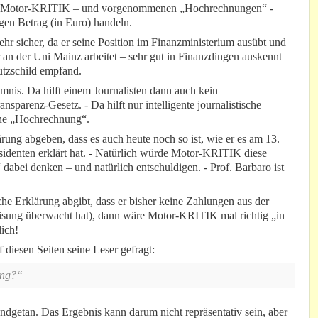
von Motor-KRITIK – und vorgenommenen „Hochrechnungen“ -
igen Betrag (in Euro) handeln.
sehr sicher, da er seine Position im Finanzministerium ausübt und
r an der Uni Mainz arbeitet – sehr gut in Finanzdingen auskennt
utzschild empfand.
mnis. Da hilft einem Journalisten dann auch kein
nsparenz-Gesetz. - Da hilft nur intelligente journalistische
ine „Hochrechnung“.
ärung abgeben, dass es auch heute noch so ist, wie er es am 13.
sidenten erklärt hat. - Natürlich würde Motor-KRITIK diese
“ dabei denken – und natürlich entschuldigen. - Prof. Barbaro ist
he Erklärung abgibt, dass er bisher keine Zahlungen aus der
sung überwacht hat), dann wäre Motor-KRITIK mal richtig „in
lich!
iesen Seiten seine Leser gefragt:
ing?“
dgetan. Das Ergebnis kann darum nicht repräsentativ sein, aber