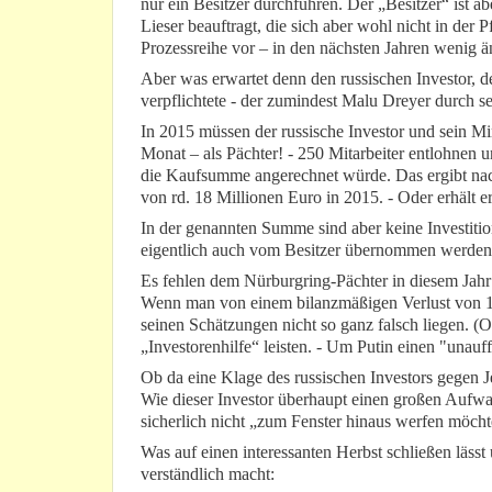
nur ein Besitzer durchführen. Der „Besitzer“ ist ab
Lieser beauftragt, die sich aber wohl nicht in der P
Prozessreihe vor – in den nächsten Jahren wenig ä
Aber was erwartet denn den russischen Investor, de
verpflichtete - der zumindest Malu Dreyer durch se
In 2015 müssen der russische Investor und sein Mi
Monat – als Pächter! - 250 Mitarbeiter entlohnen un
die Kaufsumme angerechnet würde. Das ergibt n
von rd. 18 Millionen Euro in 2015. - Oder erhält e
In der genannten Summe sind aber keine Investiti
eigentlich auch vom Besitzer übernommen werden
Es fehlen dem Nürburgring-Pächter in diesem Jahr
Wenn man von einem bilanzmäßigen Verlust von 10
seinen Schätzungen nicht so ganz falsch liegen. 
„Investorenhilfe“ leisten. - Um Putin einen "unauff
Ob da eine Klage des russischen Investors gegen Jen
Wie dieser Investor überhaupt einen großen Aufwa
sicherlich nicht „zum Fenster hinaus werfen möchte“
Was auf einen interessanten Herbst schließen läs
verständlich macht: