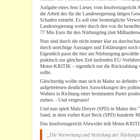
Aufgabe eines Jens Lieser, vom Insolvenzgericht A
die Arbeit des für die Landesregierung tätigen Ge
Schaden entsteht. Es soll eine bestmögliche Verw
Landesregierung weiter durch den von ihr bestell
77 Mio Euro für den Nürburgring (mit Milliardenw
Nun sind durch die nicht immer klar zu durchscha
durch unrichtige Aussagen und Erklärungen noch u
Eigentlich passt die hier am Nürburgring gewählt
praktisch zur gleichen Zeit laufenden EU-Verfahre
Motor-KRITIK – eigentlich nur die Rückzahlung v
sollte.
Gleichzeitig wollte man sich in Mainz so definitiv
aufgetretenen deutlichen Auswirkungen des polit
Wahlen in Richtung einer bestimmten Partei positiv
ziehen. - Und vergessen!
Und nun spielt Malu Dreyer (SPD) in Mainz den "V
Sand, in dem vorher Kurt Beck (SPD) hunderte Mil
Das Insolvenzgericht Ahrweiler teilt Motor-KRITI
„Die Verwertung und Verteilung der Nürburgrin