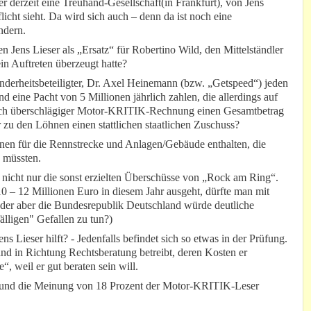
er derzeit eine Treuhand-Gesellschaft(in Frankfurt), von Jens
flicht sieht. Da wird sich auch – denn da ist noch eine
ndern.
n Jens Lieser als „Ersatz“ für Robertino Wild, den Mittelständler
in Auftreten überzeugt hatte?
nderheitsbeteiligter, Dr. Axel Heinemann (bzw. „Getspeed“) jeden
d eine Pacht von 5 Millionen jährlich zahlen, die allerdings auf
ach überschlägiger Motor-KRITIK-Rechnung einen Gesamtbetrag
r zu den Löhnen einen stattlichen staatlichen Zuschuss?
onen für die Rennstrecke und Anlagen/Gebäude enthalten, die
 müssten.
 nicht nur die sonst erzielten Überschüsse von „Rock am Ring“.
 – 12 Millionen Euro in diesem Jahr ausgeht, dürfte man mit
(Oder aber die Bundesrepublik Deutschland würde deutliche
älligen" Gefallen zu tun?)
s Lieser hilft? - Jedenfalls befindet sich so etwas in der Prüfung.
nd in Richtung Rechtsberatung betreibt, deren Kosten er
, weil er gut beraten sein will.
st und die Meinung von 18 Prozent der Motor-KRITIK-Leser