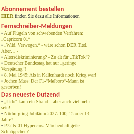
Abonnement bestellen
HIER
finden Sie dazu alle Informationen
Fernschreiber-Meldungen
•
Auf Flügeln von schwebenden Verfahren:
„Capricorn 01“
•
„Wild. Verwegen.“ - wäre schon DER Titel.
Aber… -
•
Altersdiskriminierung? - Zu alt für „TikTok“?
•
Deutscher Bundestag hat nur „geringe
Verspätung“!
•
8. Mai 1945: Als in Kallenhardt noch Krieg war!
•
Jochen Mass: Der F1-“Malboro“-Mann ist
gestorben!
Das neueste Dutzend
•
„Lido“ kann ein Strand – aber auch viel mehr
sein!
•
Nürburgring Jubiläum 2027: 100, 15 oder 13
Jahre?
•
P72 & 01 Hypercars: Märchenhaft geile
Schnäppchen?