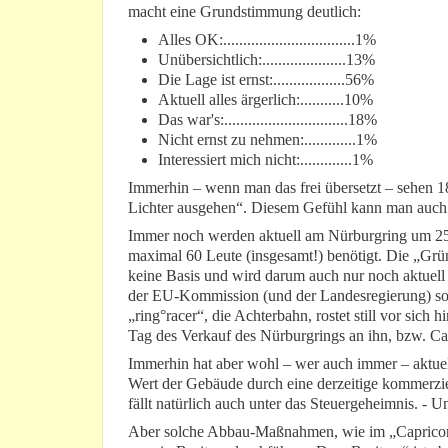
macht eine Grundstimmung deutlich:
Alles OK:.................................1%
Unübersichtlich:.....................13%
Die Lage ist ernst:..................56%
Aktuell alles ärgerlich:...........10%
Das war's:...............................18%
Nicht ernst zu nehmen:.............1%
Interessiert mich nicht:.............1%
Immerhin – wenn man das frei übersetzt – sehen 1
Lichter ausgehen“. Diesem Gefühl kann man auch 
Immer noch werden aktuell am Nürburgring um 25
maximal 60 Leute (insgesamt!) benötigt. Die „Grün
keine Basis und wird darum auch nur noch aktuell
der EU-Kommission (und der Landesregierung) so g
„ring°racer“, die Achterbahn, rostet still vor sich
Tag des Verkauf des Nürburgrings an ihn, bzw. Ca
Immerhin hat aber wohl – wer auch immer – aktuell
Wert der Gebäude durch eine derzeitige kommerzie
fällt natürlich auch unter das Steuergeheimnis. - 
Aber solche Abbau-Maßnahmen, wie im „Capricorn