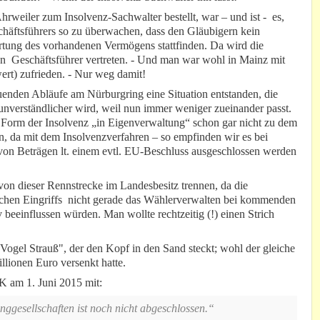
hrweiler zum Insolvenz-Sachwalter bestellt, war – und ist - es,
schäftsführers so zu überwachen, dass den Gläubigern kein
ertung des vorhandenen Vermögens stattfinden. Da wird die
ten Geschäftsführer vertreten. - Und man war wohl in Mainz mit
ert) zufrieden. - Nur weg damit!
uenden Abläufe am Nürburgring eine Situation entstanden, die
nverständlicher wird, weil nun immer weniger zueinander passt.
e Form der Insolvenz „in Eigenverwaltung“ schon gar nicht zu dem
n, da mit dem Insolvenzverfahren – so empfinden wir es bei
on Beträgen lt. einem evtl. EU-Beschluss ausgeschlossen werden
 von dieser Rennstrecke im Landesbesitz trennen, da die
ischen Eingriffs nicht gerade das Wählerverwalten bei kommenden
 beeinflussen würden. Man wollte rechtzeitig (!) einen Strich
ogel Strauß", der den Kopf in den Sand steckt; wohl der gleiche
lionen Euro versenkt hatte.
K am 1. Juni 2015 mit:
ggesellschaften ist noch nicht abgeschlossen.“