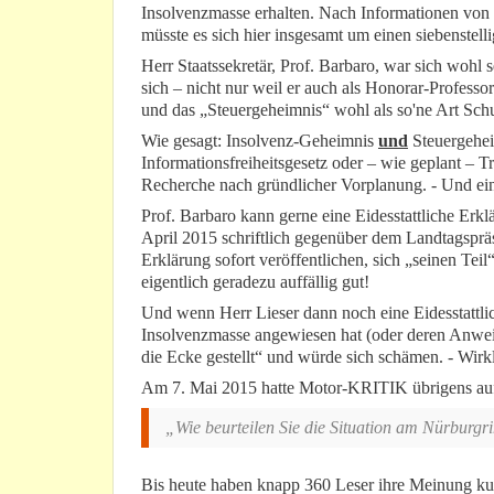
Insolvenzmasse erhalten. Nach Informationen 
müsste es sich hier insgesamt um einen siebenstell
Herr Staatssekretär, Prof. Barbaro, war sich wohl 
sich – nicht nur weil er auch als Honorar-Professo
und das „Steuergeheimnis“ wohl als so'ne Art Sch
Wie gesagt: Insolvenz-Geheimnis
und
Steuergehei
Informationsfreiheitsgesetz oder – wie geplant – Tra
Recherche nach gründlicher Vorplanung. - Und e
Prof. Barbaro kann gerne eine Eidesstattliche Erkl
April 2015 schriftlich gegenüber dem Landtagsprä
Erklärung sofort veröffentlichen, sich „seinen Teil
eigentlich geradezu auffällig gut!
Und wenn Herr Lieser dann noch eine Eidesstattlic
Insolvenzmasse angewiesen hat (oder deren Anwei
die Ecke gestellt“ und würde sich schämen. - Wirk
Am 7. Mai 2015 hatte Motor-KRITIK übrigens auf d
„Wie beurteilen Sie die Situation am Nürburgr
Bis heute haben knapp 360 Leser ihre Meinung kun