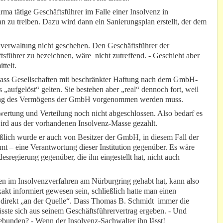
irma tätige Geschäftsführer im Falle einer Insolvenz in
 zu treiben. Dazu wird dann ein Sanierungsplan erstellt, der dem
enverwaltung nicht geschehen. Den Geschäftsführer der
führer zu bezeichnen, wäre nicht zutreffend. - Geschieht aber
ttelt.
 dass Gesellschaften mit beschränkter Haftung nach dem GmbH-
 „aufgelöst“ gelten. Sie bestehen aber „real“ dennoch fort, weil
tung des Vermögens der GmbH vorgenommen werden muss.
wertung und Verteilung noch nicht abgeschlossen. Also bedarf es
wird aus der vorhandenen Insolvenz-Masse gezahlt.
eßlich wurde er auch von Besitzer der GmbH, in diesem Fall der
t – eine Verantwortung dieser Institution gegenüber. Es wäre
regierung gegenüber, die ihn eingestellt hat, nicht auch
!
 im Insolvenzverfahren am Nürburgring gehabt hat, kann also
kt informiert gewesen sein, schließlich hatte man einen
 direkt „an der Quelle“. Dass Thomas B. Schmidt immer die
sste sich aus seinem Geschäftsführervertrag ergeben. - Und
ebunden? - Wenn der Insolvenz-Sachwalter ihn lässt!