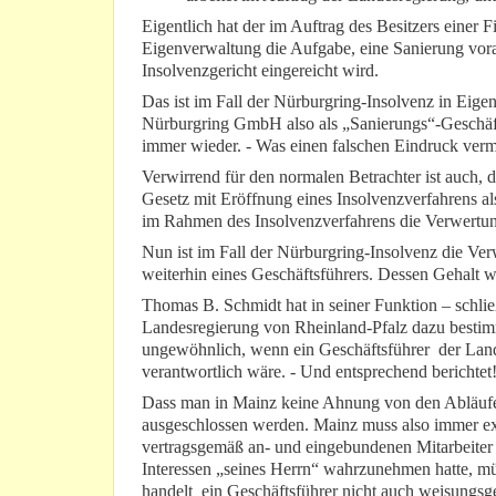
Eigentlich hat der im Auftrag des Besitzers einer F
Eigenverwaltung die Aufgabe, eine Sanierung voran
Insolvenzgericht eingereicht wird.
Das ist im Fall der Nürburgring-Insolvenz in Eig
Nürburgring GmbH also als „Sanierungs“-Geschäfts
immer wieder. - Was einen falschen Eindruck vermi
Verwirrend für den normalen Betrachter ist auch,
Gesetz mit Eröffnung eines Insolvenzverfahrens als
im Rahmen des Insolvenzverfahrens die Verwer
Nun ist im Fall der Nürburgring-Insolvenz die Ver
weiterhin eines Geschäftsführers. Dessen Gehalt 
Thomas B. Schmidt hat in seiner Funktion – schli
Landesregierung von Rheinland-Pfalz dazu bestimm
ungewöhnlich, wenn ein Geschäftsführer der Landes
verantwortlich wäre. - Und entsprechend berichtet
Dass man in Mainz keine Ahnung von den Abläufen
ausgeschlossen werden. Mainz muss also immer exa
vertragsgemäß an- und eingebundenen Mitarbeiter
Interessen „seines Herrn“ wahrzunehmen hatte, mü
handelt ein Geschäftsführer nicht auch weisungsg