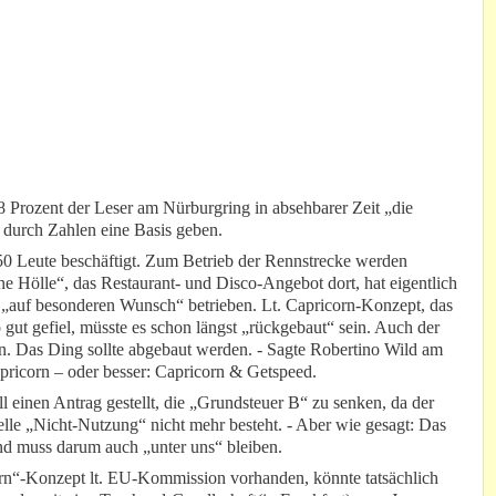
8 Prozent der Leser am Nürburgring in absehbarer Zeit „die
durch Zahlen eine Basis geben.
0 Leute beschäftigt. Zum Betrieb der Rennstrecke werden
e Hölle“, das Restaurant- und Disco-Angebot dort, hat eigentlich
 „auf besonderen Wunsch“ betrieben. Lt. Capricorn-Konzept, das
ut gefiel, müsste es schon längst „rückgebaut“ sein. Auch der
 hin. Das Ding sollte abgebaut werden. - Sagte Robertino Wild am
pricorn – oder besser: Capricorn & Getspeed.
 einen Antrag gestellt, die „Grundsteuer B“ zu senken, da der
lle „Nicht-Nutzung“ nicht mehr besteht. - Aber wie gesagt: Das
Und muss darum auch „unter uns“ bleiben.
“-Konzept lt. EU-Kommission vorhanden, könnte tatsächlich