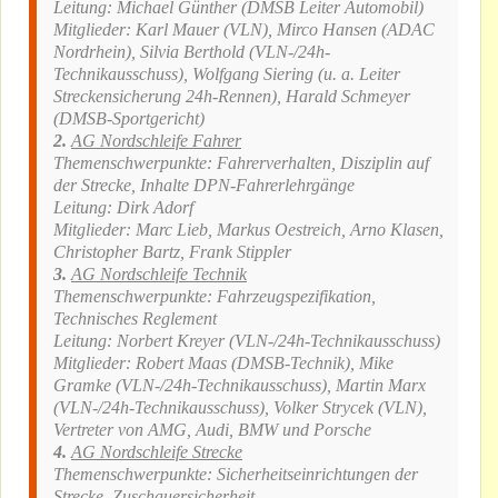
Leitung: Michael Günther (DMSB Leiter Automobil)
Mitglieder: Karl Mauer (VLN), Mirco Hansen (ADAC
Nordrhein), Silvia Berthold (VLN-/24h-
Technikausschuss), Wolfgang Siering (u. a. Leiter
Streckensicherung 24h-Rennen), Harald Schmeyer
(DMSB-Sportgericht)
2.
AG Nordschleife Fahrer
Themenschwerpunkte: Fahrerverhalten, Disziplin auf
der Strecke, Inhalte DPN-Fahrerlehrgänge
Leitung: Dirk Adorf
Mitglieder: Marc Lieb, Markus Oestreich, Arno Klasen,
Christopher Bartz, Frank Stippler
3.
AG Nordschleife Technik
Themenschwerpunkte: Fahrzeugspezifikation,
Technisches Reglement
Leitung: Norbert Kreyer (VLN-/24h-Technikausschuss)
Mitglieder: Robert Maas (DMSB-Technik), Mike
Gramke (VLN-/24h-Technikausschuss), Martin Marx
(VLN-/24h-Technikausschuss), Volker Strycek (VLN),
Vertreter von AMG, Audi, BMW und Porsche
4.
AG Nordschleife Strecke
Themenschwerpunkte: Sicherheitseinrichtungen der
Strecke, Zuschauersicherheit