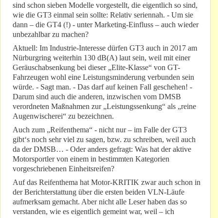
sind schon sieben Modelle vorgestellt, die eigentlich so sind,
wie die GT3 einmal sein sollte: Relativ seriennah. - Um sie
dann – die GT4 (!) - unter Marketing-Einfluss – auch wieder
unbezahlbar zu machen?
Aktuell: Im Industrie-Interesse dürfen GT3 auch in 2017 am
Nürburgring weiterhin 130 dB(A) laut sein, weil mit einer
Geräuschabsenkung bei dieser „Elite-Klasse“ von GT-
Fahrzeugen wohl eine Leistungsminderung verbunden sein
würde. - Sagt man. - Das darf auf keinen Fall geschehen! -
Darum sind auch die anderen, inzwischen vom DMSB
verordneten Maßnahmen zur „Leistungssenkung“ als „reine
Augenwischerei“ zu bezeichnen.
Auch zum „Reifenthema“ - nicht nur – im Falle der GT3
gibt‘s noch sehr viel zu sagen, bzw. zu schreiben, weil auch
da der DMSB… - Oder anders gefragt: Was hat der aktive
Motorsportler von einem in bestimmten Kategorien
vorgeschriebenen Einheitsreifen?
Auf das Reifenthema hat Motor-KRITIK zwar auch schon in
der Berichterstattung über die ersten beiden VLN-Läufe
aufmerksam gemacht. Aber nicht alle Leser haben das so
verstanden, wie es eigentlich gemeint war, weil – ich