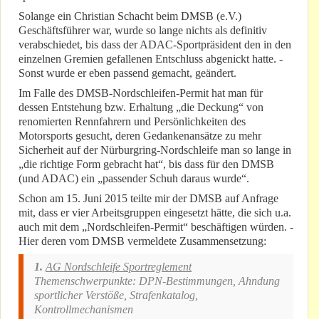
Solange ein Christian Schacht beim DMSB (e.V.)
Geschäftsführer war, wurde so lange nichts als definitiv
verabschiedet, bis dass der ADAC-Sportpräsident den in den
einzelnen Gremien gefallenen Entschluss abgenickt hatte. -
Sonst wurde er eben passend gemacht, geändert.
Im Falle des DMSB-Nordschleifen-Permit hat man für
dessen Entstehung bzw. Erhaltung „die Deckung“ von
renomierten Rennfahrern und Persönlichkeiten des
Motorsports gesucht, deren Gedankenansätze zu mehr
Sicherheit auf der Nürburgring-Nordschleife man so lange in
„die richtige Form gebracht hat“, bis dass für den DMSB
(und ADAC) ein „passender Schuh daraus wurde“.
Schon am 15. Juni 2015 teilte mir der DMSB auf Anfrage
mit, dass er vier Arbeitsgruppen eingesetzt hätte, die sich u.a.
auch mit dem „Nordschleifen-Permit“ beschäftigen würden. -
Hier deren vom DMSB vermeldete Zusammensetzung:
1.
AG Nordschleife Sportreglement
Themenschwerpunkte: DPN-Bestimmungen, Ahndung
sportlicher Verstöße, Strafenkatalog,
Kontrollmechanismen