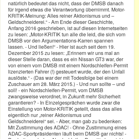
natürlich bedeutet das nicht, dass der DMSB danach
für irgend etwas die Verantwortung übernimmt. Motor-
KRITIK-Meinung: Alles reiner Aktionismus und –
Geldschneiderei.“ - Am Ende dieser Geschichte,
Anfang 2016 geschrieben, ist auf diesen Internetseiten
zu lesen: „Motor-KRITIK tun alle die leid, die sich vom
DMSB vor den Argumentations-Karren spannen
lassen. - Und ließen!“ - Hier ist auch seit dem 19.
Dezember 2015 zu lesen: „Erinnern wir uns mal an
dieser Stelle daran, dass es ein Nissan GT3 war, der
von einem vom DMSB mit einem Nordschleifen-Permit
lizenzierten Fahrer (!) gesteuert wurde, der den Unfall
auslöste.“ - (Das war der mit Todesfolge bei einem
Zuschauer am 28. März 2015.) - Und nun sollte – und
soll! - ein Nordschleifen-Permit, vom DMSB
zwangsweise verordnet, in Zukunft mehr Sicherheit
garantieren? - In Einzelgesprächen wurde zwar die
Einstellung von Motor-KRITIK geteilt, dass das alles
eigentlich nur „reiner Aktionismus und
Geldschneiderei“ sei. - Aber, man gab zu bedenken:
Mit Zustimmung des ADAC! - Ohne Zustimmung eines
ADAC-Sportpräsidenten läuft beim DMSB gar nichts! -