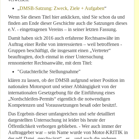
„
DMSB-Satzung: Zweck, Ziele + Aufgaben
“
Wenn Sie diesen Titel hier anklicken, sind Sie schon da und
finden am Ende dieser Geschichte auch die Satzungen dieses
e.V. - eingetragenen Vereins – in seiner letzten Fassung.
Damit haben sich 2016 auch erfahrene Rechtsanwälte im
Auftrag einer Reihe von interessierten – weil betroffenen -
Gruppen beschäftigt, die insgesamt einen „Vertreter“
beauftragten, doch einmal in einer Untersuchung
rennomierter Rechtsanwälte, mit dem Titel:
"Gutachterliche Stellungnahme"
klären zu lassen, ob der DMSB aufgrund seiner Position im
nationalen Motorsport und seiner Abhängigkeit von der
internationalen Gesetzgebung für die Einführung eines
„Nordschleifen-Permits“ eigentlich die notwendigen
Kompetenzen und Voraussetzungen besaß oder besitzt!.
Das Ergebnis dieser umfangreichen und sehr detailliert
dargestellten Untersuchung ist leider bis heute der
Öffentlichkeit verborgen geblieben. - Wer auch immer der
Auftraggeber war – sein Name wurde von Motor-KRITIK in
der pdf-Datei „geschwärzt“ - er – und auch die anderen