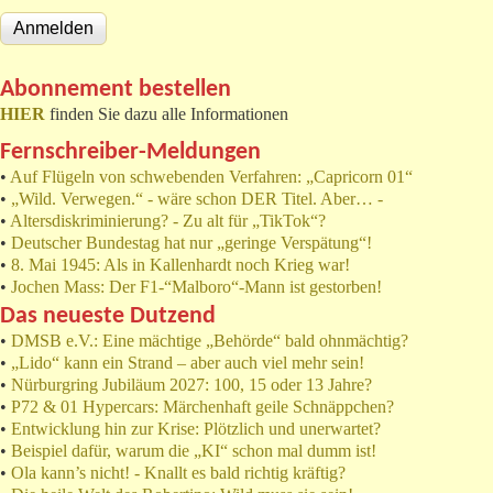
Abonnement bestellen
HIER
finden Sie dazu alle Informationen
Fernschreiber-Meldungen
•
Auf Flügeln von schwebenden Verfahren: „Capricorn 01“
•
„Wild. Verwegen.“ - wäre schon DER Titel. Aber… -
•
Altersdiskriminierung? - Zu alt für „TikTok“?
•
Deutscher Bundestag hat nur „geringe Verspätung“!
•
8. Mai 1945: Als in Kallenhardt noch Krieg war!
•
Jochen Mass: Der F1-“Malboro“-Mann ist gestorben!
Das neueste Dutzend
•
DMSB e.V.: Eine mächtige „Behörde“ bald ohnmächtig?
•
„Lido“ kann ein Strand – aber auch viel mehr sein!
•
Nürburgring Jubiläum 2027: 100, 15 oder 13 Jahre?
•
P72 & 01 Hypercars: Märchenhaft geile Schnäppchen?
•
Entwicklung hin zur Krise: Plötzlich und unerwartet?
•
Beispiel dafür, warum die „KI“ schon mal dumm ist!
•
Ola kann’s nicht! - Knallt es bald richtig kräftig?