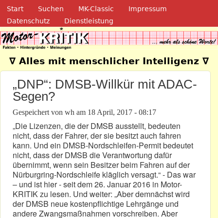
Navigation
Direkt zum Inhalt
Start
Suchen
MK-Classic
Impressum
Datenschutz
Dienstleistung
Motor-Kritik.de
∇ Alles mit menschlicher Intelligenz ∇
„DNP“: DMSB-Willkür mit ADAC-
Segen?
Gespeichert von
wh
am
18 April, 2017 - 08:17
„Die Lizenzen, die der DMSB ausstellt, bedeuten
nicht, dass der Fahrer, der sie besitzt auch fahren
kann. Und ein DMSB-Nordschleifen-Permit bedeutet
nicht, dass der DMSB die Verantwortung dafür
übernimmt, wenn sein Besitzer beim Fahren auf der
Nürburgring-Nordschleife kläglich versagt.“ - Das war
– und ist hier - seit dem 26. Januar 2016 in Motor-
KRITIK zu lesen. Und weiter: „Aber demnächst wird
der DMSB neue kostenpflichtige Lehrgänge und
andere Zwangsmaßnahmen vorschreiben. Aber