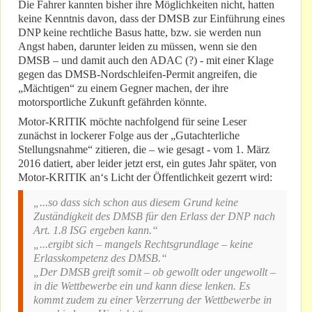
Die Fahrer kannten bisher ihre Möglichkeiten nicht, hatten
keine Kenntnis davon, dass der DMSB zur Einführung eines
DNP keine rechtliche Basus hatte, bzw. sie werden nun
Angst haben, darunter leiden zu müssen, wenn sie den
DMSB – und damit auch den ADAC (?) - mit einer Klage
gegen das DMSB-Nordschleifen-Permit angreifen, die
„Mächtigen“ zu einem Gegner machen, der ihre
motorsportliche Zukunft gefährden könnte.
Motor-KRITIK möchte nachfolgend für seine Leser
zunächst in lockerer Folge aus der „Gutachterliche
Stellungsnahme“ zitieren, die – wie gesagt - vom 1. März
2016 datiert, aber leider jetzt erst, ein gutes Jahr später, von
Motor-KRITIK an‘s Licht der Öffentlichkeit gezerrt wird:
„...so dass sich schon aus diesem Grund keine
Zuständigkeit des DMSB für den Erlass der DNP nach
Art. 1.8 ISG ergeben kann.“
„...ergibt sich – mangels Rechtsgrundlage – keine
Erlasskompetenz des DMSB.“
„Der DMSB greift somit – ob gewollt oder ungewollt –
in die Wettbewerbe ein und kann diese lenken. Es
kommt zudem zu einer Verzerrung der Wettbewerbe in