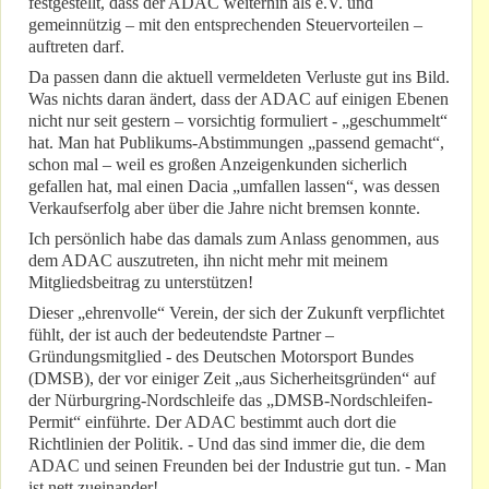
festgestellt, dass der ADAC weiterhin als e.V. und
gemeinnützig – mit den entsprechenden Steuervorteilen –
auftreten darf.
Da passen dann die aktuell vermeldeten Verluste gut ins Bild.
Was nichts daran ändert, dass der ADAC auf einigen Ebenen
nicht nur seit gestern – vorsichtig formuliert - „geschummelt“
hat. Man hat Publikums-Abstimmungen „passend gemacht“,
schon mal – weil es großen Anzeigenkunden sicherlich
gefallen hat, mal einen Dacia „umfallen lassen“, was dessen
Verkaufserfolg aber über die Jahre nicht bremsen konnte.
Ich persönlich habe das damals zum Anlass genommen, aus
dem ADAC auszutreten, ihn nicht mehr mit meinem
Mitgliedsbeitrag zu unterstützen!
Dieser „ehrenvolle“ Verein, der sich der Zukunft verpflichtet
fühlt, der ist auch der bedeutendste Partner –
Gründungsmitglied - des Deutschen Motorsport Bundes
(DMSB), der vor einiger Zeit „aus Sicherheitsgründen“ auf
der Nürburgring-Nordschleife das „DMSB-Nordschleifen-
Permit“ einführte. Der ADAC bestimmt auch dort die
Richtlinien der Politik. - Und das sind immer die, die dem
ADAC und seinen Freunden bei der Industrie gut tun. - Man
ist nett zueinander!