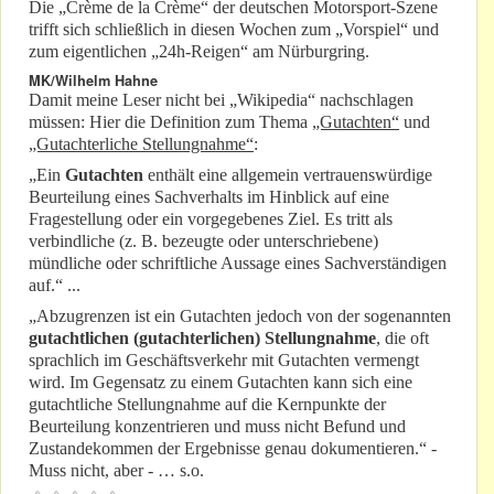
Die „Crème de la Crème“ der deutschen Motorsport-Szene
trifft sich schließlich in diesen Wochen zum „Vorspiel“ und
zum eigentlichen „24h-Reigen“ am Nürburgring.
MK/Wilhelm Hahne
Damit meine Leser nicht bei „Wikipedia“ nachschlagen
müssen: Hier die Definition zum Thema
„Gutachten“
und
„Gutachterliche Stellungnahme“
:
„Ein
Gutachten
enthält eine allgemein vertrauenswürdige
Beurteilung eines Sachverhalts im Hinblick auf eine
Fragestellung oder ein vorgegebenes Ziel. Es tritt als
verbindliche (z. B. bezeugte oder unterschriebene)
mündliche oder schriftliche Aussage eines Sachverständigen
auf.“ ...
„Abzugrenzen ist ein Gutachten jedoch von der sogenannten
gutachtlichen (gutachterlichen) Stellungnahme
, die oft
sprachlich im Geschäftsverkehr mit Gutachten vermengt
wird. Im Gegensatz zu einem Gutachten kann sich eine
gutachtliche Stellungnahme auf die Kernpunkte der
Beurteilung konzentrieren und muss nicht Befund und
Zustandekommen der Ergebnisse genau dokumentieren.“ -
Muss nicht, aber - … s.o.