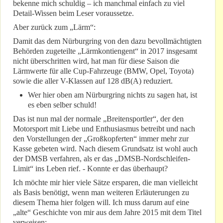
bekenne mich schuldig – ich manchmal einfach zu viel
Detail-Wissen beim Leser voraussetze.
Aber zurück zum „Lärm“:
Damit das dem Nürburgring von den dazu bevollmächtigten
Behörden zugeteilte „Lärmkontiengent“ in 2017 insgesamt
nicht überschritten wird, hat man für diese Saison die
Lärmwerte für alle Cup-Fahrzeuge (BMW, Opel, Toyota)
sowie die aller V-Klassen auf 128 dB(A) reduziert.
Wer hier oben am Nürburgring nichts zu sagen hat, ist
es eben selber schuld!
Das ist nun mal der normale „Breitensportler“, der den
Motorsport mit Liebe und Enthusiasmus betreibt und nach
den Vorstellungen der „Großkopferten“ immer mehr zur
Kasse gebeten wird. Nach diesem Grundsatz ist wohl auch
der DMSB verfahren, als er das „DMSB-Nordschleifen-
Limit“ ins Leben rief. - Konnte er das überhaupt?
Ich möchte mir hier viele Sätze ersparen, die man vielleicht
als Basis benötigt, wenn man weiteren Erläuterungen zu
diesem Thema hier folgen will. Ich muss darum auf eine
„alte“ Geschichte von mir aus dem Jahre 2015 mit dem Titel
verweisen: