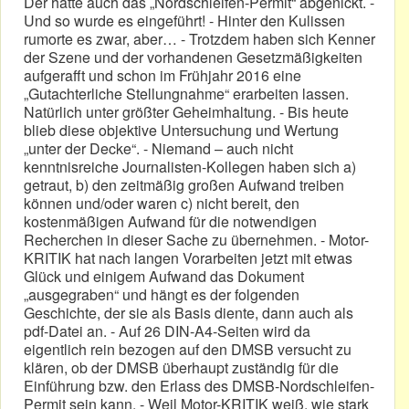
Der hatte auch das „Nordschleifen-Permit“ abgenickt. -
Und so wurde es eingeführt! - Hinter den Kulissen
rumorte es zwar, aber… - Trotzdem haben sich Kenner
der Szene und der vorhandenen Gesetzmäßigkeiten
aufgerafft und schon im Frühjahr 2016 eine
„Gutachterliche Stellungnahme“ erarbeiten lassen.
Natürlich unter größter Geheimhaltung. - Bis heute
blieb diese objektive Untersuchung und Wertung
„unter der Decke“. - Niemand – auch nicht
kenntnisreiche Journalisten-Kollegen haben sich a)
getraut, b) den zeitmäßig großen Aufwand treiben
können und/oder waren c) nicht bereit, den
kostenmäßigen Aufwand für die notwendigen
Recherchen in dieser Sache zu übernehmen. - Motor-
KRITIK hat nach langen Vorarbeiten jetzt mit etwas
Glück und einigem Aufwand das Dokument
„ausgegraben“ und hängt es der folgenden
Geschichte, der sie als Basis diente, dann auch als
pdf-Datei an. - Auf 26 DIN-A4-Seiten wird da
eigentlich rein bezogen auf den DMSB versucht zu
klären, ob der DMSB überhaupt zuständig für die
Einführung bzw. den Erlass des DMSB-Nordschleifen-
Permit sein kann. - Weil Motor-KRITIK weiß, wie stark