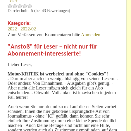
Telex
Durchschnitt:
5
(bei
43
Bewertungen)
Kategorie:
2022
2022-02
Zum Verfassen von Kommentaren bitte
Anmelden
.
"Anstoß" für Leser – nicht nur für
Abonnement-Interessierte!
Lieber Leser,
Motor-KRITIK
ist werbefrei und ohne "Cookies"!
-
Darum aber auch ein wenig abhängig von seinen Lesern. -
Oder anders: Von Einnahmen. - Ausgaben gibt's genug! -
Aber nicht alle Leser mögen sich gleich für ein Abo
entscheiden. - Obwohl: Volltanken ist inzwischen in jedem
Fall teurer!
Auch wenn Sie nur ab und zu mal auf diesen Seiten vorbei
schauen, Ihnen die hier gebotene ursprüngliche Art von
Journalismus - ohne "KI" gefällt, dann können Sie sehr
einfach Ihre Zustimmung durch eine kleine Spende deutlich
machen - Auch kleine Beträge sind nicht nur eine Hilfe,
sondern werden auch als Zustimmung empfunden, auf dem