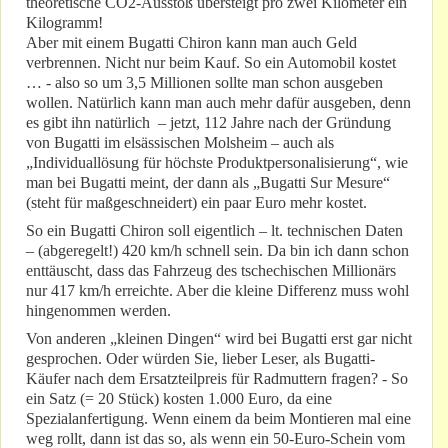
theoretische CO2-Ausstoß übersteigt pro zwei Kilometer ein
Kilogramm!
Aber mit einem Bugatti Chiron kann man auch Geld
verbrennen. Nicht nur beim Kauf. So ein Automobil kostet
… - also so um 3,5 Millionen sollte man schon ausgeben
wollen. Natürlich kann man auch mehr dafür ausgeben, denn
es gibt ihn natürlich – jetzt, 112 Jahre nach der Gründung
von Bugatti im elsässischen Molsheim – auch als
„Individuallösung für höchste Produktpersonalisierung“, wie
man bei Bugatti meint, der dann als „Bugatti Sur Mesure“
(steht für maßgeschneidert) ein paar Euro mehr kostet.
So ein Bugatti Chiron soll eigentlich – lt. technischen Daten
– (abgeregelt!) 420 km/h schnell sein. Da bin ich dann schon
enttäuscht, dass das Fahrzeug des tschechischen Millionärs
nur 417 km/h erreichte. Aber die kleine Differenz muss wohl
hingenommen werden.
Von anderen „kleinen Dingen“ wird bei Bugatti erst gar nicht
gesprochen. Oder würden Sie, lieber Leser, als Bugatti-
Käufer nach dem Ersatzteilpreis für Radmuttern fragen? - So
ein Satz (= 20 Stück) kosten 1.000 Euro, da eine
Spezialanfertigung. Wenn einem da beim Montieren mal eine
weg rollt, dann ist das so, als wenn ein 50-Euro-Schein vom