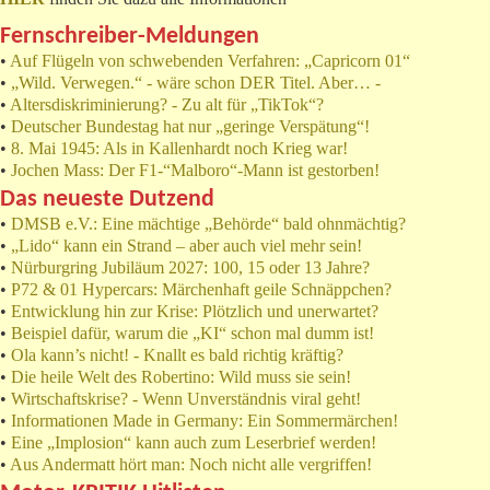
Fernschreiber-Meldungen
•
Auf Flügeln von schwebenden Verfahren: „Capricorn 01“
•
„Wild. Verwegen.“ - wäre schon DER Titel. Aber… -
•
Altersdiskriminierung? - Zu alt für „TikTok“?
•
Deutscher Bundestag hat nur „geringe Verspätung“!
•
8. Mai 1945: Als in Kallenhardt noch Krieg war!
•
Jochen Mass: Der F1-“Malboro“-Mann ist gestorben!
Das neueste Dutzend
•
DMSB e.V.: Eine mächtige „Behörde“ bald ohnmächtig?
•
„Lido“ kann ein Strand – aber auch viel mehr sein!
•
Nürburgring Jubiläum 2027: 100, 15 oder 13 Jahre?
•
P72 & 01 Hypercars: Märchenhaft geile Schnäppchen?
•
Entwicklung hin zur Krise: Plötzlich und unerwartet?
•
Beispiel dafür, warum die „KI“ schon mal dumm ist!
•
Ola kann’s nicht! - Knallt es bald richtig kräftig?
•
Die heile Welt des Robertino: Wild muss sie sein!
•
Wirtschaftskrise? - Wenn Unverständnis viral geht!
•
Informationen Made in Germany: Ein Sommermärchen!
•
Eine „Implosion“ kann auch zum Leserbrief werden!
•
Aus Andermatt hört man: Noch nicht alle vergriffen!