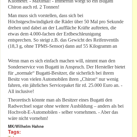
Kilometer. - Maximal! - Immerhin wiegt so ein Bugatti
Chiron auch rd. 2 Tonnen!
Man muss sich vorstellen, dass sich bei
Höchstgeschwindigkeit die Räder über 50 Mal pro Sekunde
drehen und dabei an der Lauffläche Kräfte auftreten, die
etwas dem 4.000-fachen der Erdbeschleunigung
entsprechen. So steigt z.B. das Gewicht des Reifenventils
(18,3 g, ohne TPMS-Sensor) dann auf 55 Kilogramm an
Wenn man es sich einfach machen will, nimmt man den
Sonderservice von Bugatti in Anspruch. Der Hersteller bietet
für „normale“ Bugatti-Besitzer, die sicherlich bei ihrem
Besitz von vielen Automobilen ihren „Chiron“ nur wenig
fahren, ein jährliches Servicepaket für rd. 25.000 Euro an. -
All inclusive!
Theoretisch könnte man als Besitzer eines Bugatti den
Radwechsel sogar ohne weitere Ausbildung – anders als bei
Hochvolt-E-Automobilen - selber vornehmen. - Aber das
wäre nicht vornehm!
MK/Wilhelm Hahne
Tags: