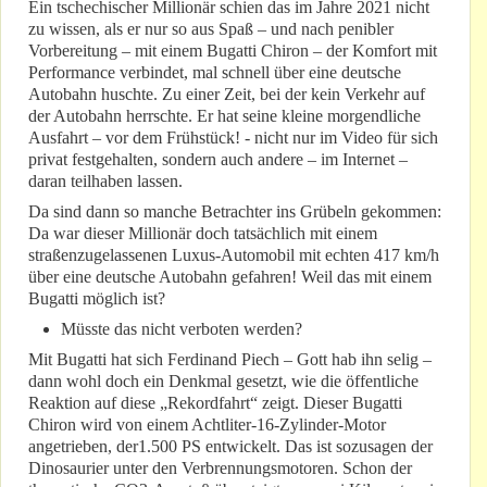
Ein tschechischer Millionär schien das im Jahre 2021 nicht
zu wissen, als er nur so aus Spaß – und nach penibler
Vorbereitung – mit einem Bugatti Chiron – der Komfort mit
Performance verbindet, mal schnell über eine deutsche
Autobahn huschte. Zu einer Zeit, bei der kein Verkehr auf
der Autobahn herrschte. Er hat seine kleine morgendliche
Ausfahrt – vor dem Frühstück! - nicht nur im Video für sich
privat festgehalten, sondern auch andere – im Internet –
daran teilhaben lassen.
Da sind dann so manche Betrachter ins Grübeln gekommen:
Da war dieser Millionär doch tatsächlich mit einem
straßenzugelassenen Luxus-Automobil mit echten 417 km/h
über eine deutsche Autobahn gefahren! Weil das mit einem
Bugatti möglich ist?
Müsste das nicht verboten werden?
Mit Bugatti hat sich Ferdinand Piech – Gott hab ihn selig –
dann wohl doch ein Denkmal gesetzt, wie die öffentliche
Reaktion auf diese „Rekordfahrt“ zeigt. Dieser Bugatti
Chiron wird von einem Achtliter-16-Zylinder-Motor
angetrieben, der1.500 PS entwickelt. Das ist sozusagen der
Dinosaurier unter den Verbrennungsmotoren. Schon der