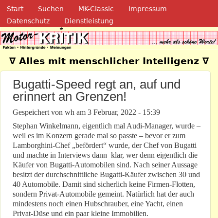
Navigation
Direkt zum Inhalt
Start
Suchen
MK-Classic
Impressum
Datenschutz
Dienstleistung
Motor-Kritik.de
∇ Alles mit menschlicher Intelligenz ∇
Bugatti-Speed regt an, auf und
erinnert an Grenzen!
Gespeichert von
wh
am
3 Februar, 2022 - 15:39
Stephan Winkelmann, eigentlich mal Audi-Manager, wurde –
weil es im Konzern gerade mal so passte – bevor er zum
Lamborghini-Chef „befördert“ wurde, der Chef von Bugatti
und machte in Interviews dann klar, wer denn eigentlich die
Käufer von Bugatti-Automobilen sind. Nach seiner Aussage
besitzt der durchschnittliche Bugatti-Käufer zwischen 30 und
40 Automobile. Damit sind sicherlich keine Firmen-Flotten,
sondern Privat-Automobile gemeint. Natürlich hat der auch
mindestens noch einen Hubschrauber, eine Yacht, einen
Privat-Düse und ein paar kleine Immobilien.