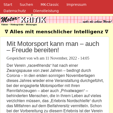
Navigation
Direkt zum Inhalt
Start
Suchen
MK-Classic
Impressum
Datenschutz
Dienstleistung
Motor-Kritik.de
∇ Alles mit menschlicher Intelligenz ∇
Mit Motorsport kann man – auch
– Freude bereiten!
Gespeichert von
wh
am
11 November, 2022 - 14:05
Der Verein „race4friends“ hat nach einer
Zwangspause von zwei Jahren – bedingt durch
Corona – in den ersten sonnigen Novembertagen
dieses Jahres wieder eine Veranstaltung durchgeführt,
bei der engagierte Motorsportler mit ihren
Rennfahrzeugen – aber auch „Privatwagen“ –
behinderten Menschen, die in ihrem Leben auf vieles
verzichten müssen, das „Erlebnis Nordschleife“ durch
das Mitfahren auf dem Beifahrersitz vermitteln. Schon
bei der Vorbereitung zu diesem Erlebnis ist der Verein