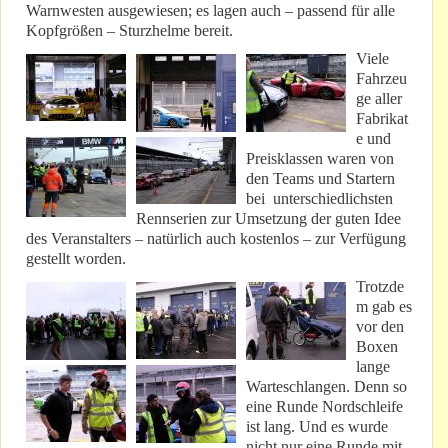
Warnwesten ausgewiesen; es lagen auch – passend für alle
Kopfgrößen – Sturzhelme bereit.
Viele
Fahrzeu
ge aller
Fabrikat
e und
Preisklassen waren von
den Teams und Startern
bei unterschiedlichsten
Rennserien zur Umsetzung der guten Idee
des Veranstalters – natürlich auch kostenlos – zur Verfügung
gestellt worden.
Trotzde
m gab es
vor den
Boxen
lange
Warteschlangen. Denn so
eine Runde Nordschleife
ist lang. Und es wurde
nicht nur eine Runde mit