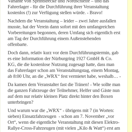
Variante von Sprintstrecke und Nordschleife – und das
Fahrerlager - für die Durchführung ihrer Veranstaltung
kostenlos (!) zur Verfügung stellen würde. - Bravo!
Nachdem die Veranstaltung – leider – zwei Jahre ausfallen
musste, hat der Verein dann sofort mit den umfangreichen
Vorbereitungen begonnen, deren Umfang sich eigentlich erst
am Tag der Durchführung einem Außenstehenden
offenbarte.
Doch dann, relativ kurz vor dem Durchführungstermin, gab
es eine Information der Nürburgring 1927 GmbH & Co.
KG, die die kostenlose Nutzung zugesagt hatte, dass man
das Fahrerlager schon am Veranstaltungstag, einem Montag,
ab 8:00 Uhr, an die „WRX“ fest vermietet habe, weshalb… -
Da kamen dem Veranstalter fast die Tränen! - Wie sollte man
die ganzen Fahrzeuge der Teilnehmer, Helfer und Gäste nun
auf dem nur relativ kleinen Platz direkt hinter den Boxen
unterbringen?
Und warum war die „WRX“ - übrigens mit 7 (in Worten:
sieben) Einsatzfahrzeugen - schon am 7. November „vor
Ort“, wenn die eigentliche Veranstaltung mit diesen Elektro-
Rallye-Cross-Fahrzeugen (mit vielen „Kilo & Watt“) erst am