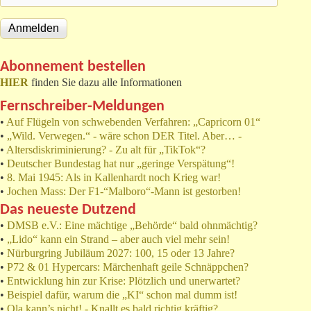
Abonnement bestellen
HIER
finden Sie dazu alle Informationen
Fernschreiber-Meldungen
•
Auf Flügeln von schwebenden Verfahren: „Capricorn 01“
•
„Wild. Verwegen.“ - wäre schon DER Titel. Aber… -
•
Altersdiskriminierung? - Zu alt für „TikTok“?
•
Deutscher Bundestag hat nur „geringe Verspätung“!
•
8. Mai 1945: Als in Kallenhardt noch Krieg war!
•
Jochen Mass: Der F1-“Malboro“-Mann ist gestorben!
Das neueste Dutzend
•
DMSB e.V.: Eine mächtige „Behörde“ bald ohnmächtig?
•
„Lido“ kann ein Strand – aber auch viel mehr sein!
•
Nürburgring Jubiläum 2027: 100, 15 oder 13 Jahre?
•
P72 & 01 Hypercars: Märchenhaft geile Schnäppchen?
•
Entwicklung hin zur Krise: Plötzlich und unerwartet?
•
Beispiel dafür, warum die „KI“ schon mal dumm ist!
•
Ola kann’s nicht! - Knallt es bald richtig kräftig?