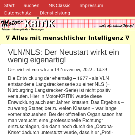
Navigation
Direkt zum Inhalt
Start
Suchen
MK-Classic
Impressum
Datenschutz
Dienstleistung
Motor-Kritik.de
∇ Alles mit menschlicher Intelligenz ∇
VLN/NLS: Der Neustart wirkt ein
wenig eigenartig!
Gespeichert von
wh
am
19 November, 2022 - 14:39
Die Entwicklung der ehemalig – 1977 - als VLN
entstandene Langstreckenserie zu einer NLS (=
Nürburgring Langstrecken-Serie) ist nicht positiv
verlaufen. Hier in Motor-KRITIK wurde diese
Entwicklung auch seit Jahren kritisiert. Das Ergebnis –
zu wenig Starter, bei zu vielen Klassen – war lange
vorher abzusehen. Bei der offiziellen Organisation hat
man versucht, eine „professionelle Richtung“
einzuschlagen, die dann noch durch die „Corona-
Krise“ dadurch unterstützt wurde, dass hier „Profi-