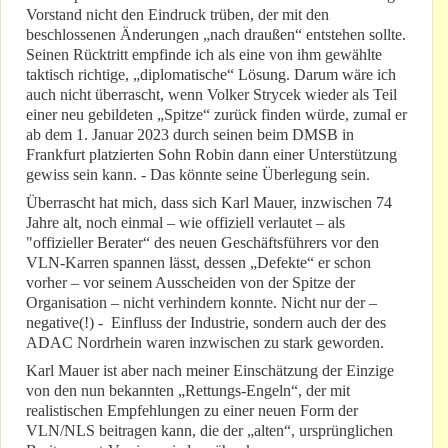
Vorstand nicht den Eindruck trüben, der mit den
beschlossenen Änderungen „nach draußen“ entstehen sollte.
Seinen Rücktritt empfinde ich als eine von ihm gewählte
taktisch richtige, „diplomatische“ Lösung. Darum wäre ich
auch nicht überrascht, wenn Volker Strycek wieder als Teil
einer neu gebildeten „Spitze“ zurück finden würde, zumal er
ab dem 1. Januar 2023 durch seinen beim DMSB in
Frankfurt platzierten Sohn Robin dann einer Unterstützung
gewiss sein kann. - Das könnte seine Überlegung sein.
Überrascht hat mich, dass sich Karl Mauer, inzwischen 74
Jahre alt, noch einmal – wie offiziell verlautet – als
"offizieller Berater“ des neuen Geschäftsführers vor den
VLN-Karren spannen lässt, dessen „Defekte“ er schon
vorher – vor seinem Ausscheiden von der Spitze der
Organisation – nicht verhindern konnte. Nicht nur der –
negative(!) - Einfluss der Industrie, sondern auch der des
ADAC Nordrhein waren inzwischen zu stark geworden.
Karl Mauer ist aber nach meiner Einschätzung der Einzige
von den nun bekannten „Rettungs-Engeln“, der mit
realistischen Empfehlungen zu einer neuen Form der
VLN/NLS beitragen kann, die der „alten“, ursprünglichen