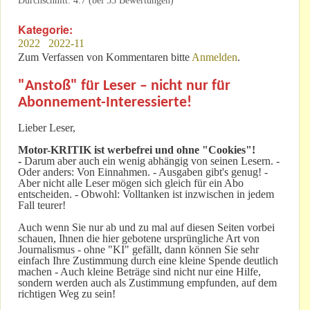
Durchschnitt:
4.7
(bei
53
Bewertungen)
Kategorie:
2022
2022-11
Zum Verfassen von Kommentaren bitte
Anmelden
.
"Anstoß" für Leser – nicht nur für
Abonnement-Interessierte!
Lieber Leser,
Motor-KRITIK
ist werbefrei und ohne "Cookies"!
-
Darum aber auch ein wenig abhängig von seinen Lesern. -
Oder anders: Von Einnahmen. - Ausgaben gibt's genug! -
Aber nicht alle Leser mögen sich gleich für ein Abo
entscheiden. - Obwohl: Volltanken ist inzwischen in jedem
Fall teurer!
Auch wenn Sie nur ab und zu mal auf diesen Seiten vorbei
schauen, Ihnen die hier gebotene ursprüngliche Art von
Journalismus - ohne "KI" gefällt, dann können Sie sehr
einfach Ihre Zustimmung durch eine kleine Spende deutlich
machen - Auch kleine Beträge sind nicht nur eine Hilfe,
sondern werden auch als Zustimmung empfunden, auf dem
richtigen Weg zu sein!