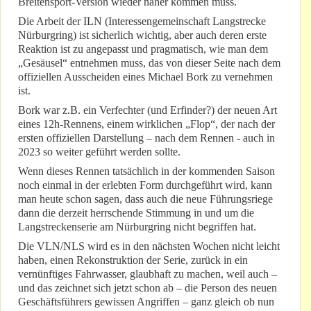
Breitensport-Version wieder näher kommen muss.
Die Arbeit der ILN (Interessengemeinschaft Langstrecke
Nürburgring) ist sicherlich wichtig, aber auch deren erste
Reaktion ist zu angepasst und pragmatisch, wie man dem
„Gesäusel“ entnehmen muss, das von dieser Seite nach dem
offiziellen Ausscheiden eines Michael Bork zu vernehmen
ist.
Bork war z.B. ein Verfechter (und Erfinder?) der neuen Art
eines 12h-Rennens, einem wirklichen „Flop“, der nach der
ersten offiziellen Darstellung – nach dem Rennen - auch in
2023 so weiter geführt werden sollte.
Wenn dieses Rennen tatsächlich in der kommenden Saison
noch einmal in der erlebten Form durchgeführt wird, kann
man heute schon sagen, dass auch die neue Führungsriege
dann die derzeit herrschende Stimmung in und um die
Langstreckenserie am Nürburgring nicht begriffen hat.
Die VLN/NLS wird es in den nächsten Wochen nicht leicht
haben, einen Rekonstruktion der Serie, zurück in ein
vernünftiges Fahrwasser, glaubhaft zu machen, weil auch –
und das zeichnet sich jetzt schon ab – die Person des neuen
Geschäftsführers gewissen Angriffen – ganz gleich ob nun