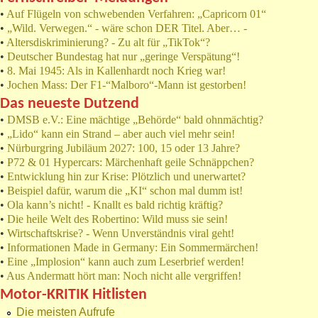
•
Auf Flügeln von schwebenden Verfahren: „Capricorn 01“
•
„Wild. Verwegen.“ - wäre schon DER Titel. Aber… -
•
Altersdiskriminierung? - Zu alt für „TikTok“?
•
Deutscher Bundestag hat nur „geringe Verspätung“!
•
8. Mai 1945: Als in Kallenhardt noch Krieg war!
•
Jochen Mass: Der F1-“Malboro“-Mann ist gestorben!
Das neueste Dutzend
•
DMSB e.V.: Eine mächtige „Behörde“ bald ohnmächtig?
•
„Lido“ kann ein Strand – aber auch viel mehr sein!
•
Nürburgring Jubiläum 2027: 100, 15 oder 13 Jahre?
•
P72 & 01 Hypercars: Märchenhaft geile Schnäppchen?
•
Entwicklung hin zur Krise: Plötzlich und unerwartet?
•
Beispiel dafür, warum die „KI“ schon mal dumm ist!
•
Ola kann’s nicht! - Knallt es bald richtig kräftig?
•
Die heile Welt des Robertino: Wild muss sie sein!
•
Wirtschaftskrise? - Wenn Unverständnis viral geht!
•
Informationen Made in Germany: Ein Sommermärchen!
•
Eine „Implosion“ kann auch zum Leserbrief werden!
•
Aus Andermatt hört man: Noch nicht alle vergriffen!
Motor-KRITIK Hitlisten
Die meisten Aufrufe