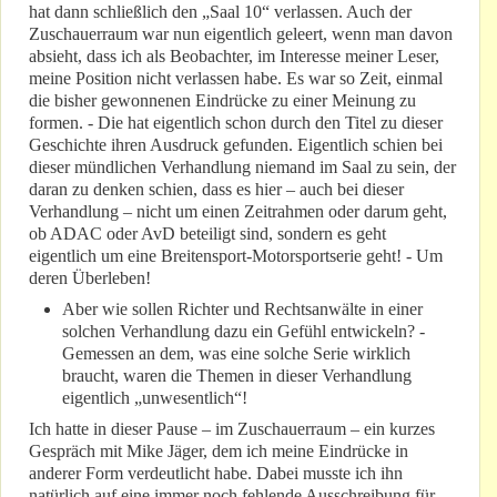
hat dann schließlich den „Saal 10“ verlassen. Auch der
Zuschauerraum war nun eigentlich geleert, wenn man davon
absieht, dass ich als Beobachter, im Interesse meiner Leser,
meine Position nicht verlassen habe. Es war so Zeit, einmal
die bisher gewonnenen Eindrücke zu einer Meinung zu
formen. - Die hat eigentlich schon durch den Titel zu dieser
Geschichte ihren Ausdruck gefunden. Eigentlich schien bei
dieser mündlichen Verhandlung niemand im Saal zu sein, der
daran zu denken schien, dass es hier – auch bei dieser
Verhandlung – nicht um einen Zeitrahmen oder darum geht,
ob ADAC oder AvD beteiligt sind, sondern es geht
eigentlich um eine Breitensport-Motorsportserie geht! - Um
deren Überleben!
Aber wie sollen Richter und Rechtsanwälte in einer
solchen Verhandlung dazu ein Gefühl entwickeln? -
Gemessen an dem, was eine solche Serie wirklich
braucht, waren die Themen in dieser Verhandlung
eigentlich „unwesentlich“!
Ich hatte in dieser Pause – im Zuschauerraum – ein kurzes
Gespräch mit Mike Jäger, dem ich meine Eindrücke in
anderer Form verdeutlicht habe. Dabei musste ich ihn
natürlich auf eine immer noch fehlende Ausschreibung für