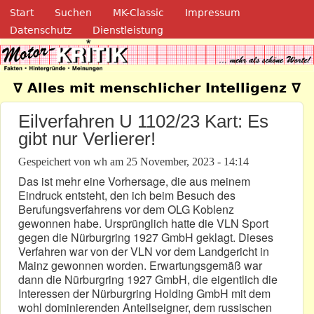
Navigation
Direkt zum Inhalt
Start
Suchen
MK-Classic
Impressum
Datenschutz
Dienstleistung
Motor-Kritik.de
∇ Alles mit menschlicher Intelligenz ∇
Eilverfahren U 1102/23 Kart: Es
gibt nur Verlierer!
Gespeichert von
wh
am
25 November, 2023 - 14:14
Das ist mehr eine Vorhersage, die aus meinem
Eindruck entsteht, den ich beim Besuch des
Berufungsverfahrens vor dem OLG Koblenz
gewonnen habe. Ursprünglich hatte die VLN Sport
gegen die Nürburgring 1927 GmbH geklagt. Dieses
Verfahren war von der VLN vor dem Landgericht in
Mainz gewonnen worden. Erwartungsgemäß war
dann die Nürburgring 1927 GmbH, die eigentlich die
Interessen der Nürburgring Holding GmbH mit dem
wohl dominierenden Anteilseigner, dem russischen