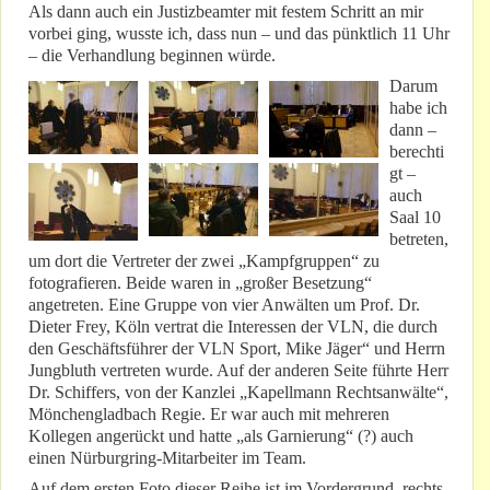
Als dann auch ein Justizbeamter mit festem Schritt an mir
vorbei ging, wusste ich, dass nun – und das pünktlich 11 Uhr
– die Verhandlung beginnen würde.
Darum
habe ich
dann –
berechti
gt –
auch
Saal 10
betreten,
um dort die Vertreter der zwei „Kampfgruppen“ zu
fotografieren. Beide waren in „großer Besetzung“
angetreten. Eine Gruppe von vier Anwälten um Prof. Dr.
Dieter Frey, Köln vertrat die Interessen der VLN, die durch
den Geschäftsführer der VLN Sport, Mike Jäger“ und Herrn
Jungbluth vertreten wurde. Auf der anderen Seite führte Herr
Dr. Schiffers, von der Kanzlei „Kapellmann Rechtsanwälte“,
Mönchengladbach Regie. Er war auch mit mehreren
Kollegen angerückt und hatte „als Garnierung“ (?) auch
einen Nürburgring-Mitarbeiter im Team.
Auf dem ersten Foto dieser Reihe ist im Vordergrund, rechts