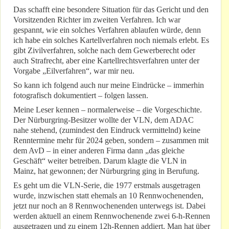
Das schafft eine besondere Situation für das Gericht und den
Vorsitzenden Richter im zweiten Verfahren. Ich war
gespannt, wie ein solches Verfahren ablaufen würde, denn
ich habe ein solches Kartellverfahren noch niemals erlebt. Es
gibt Zivilverfahren, solche nach dem Gewerberecht oder
auch Strafrecht, aber eine Kartellrechtsverfahren unter der
Vorgabe „Eilverfahren“, war mir neu.
So kann ich folgend auch nur meine Eindrücke – immerhin
fotografisch dokumentiert – folgen lassen.
Meine Leser kennen – normalerweise – die Vorgeschichte.
Der Nürburgring-Besitzer wollte der VLN, dem ADAC
nahe stehend, (zumindest den Eindruck vermittelnd) keine
Renntermine mehr für 2024 geben, sondern – zusammen mit
dem AvD – in einer anderen Firma dann „das gleiche
Geschäft“ weiter betreiben. Darum klagte die VLN in
Mainz, hat gewonnen; der Nürburgring ging in Berufung.
Es geht um die VLN-Serie, die 1977 erstmals ausgetragen
wurde, inzwischen statt ehemals an 10 Rennwochenenden,
jetzt nur noch an 8 Rennwochenenden unterwegs ist. Dabei
werden aktuell an einem Rennwochenende zwei 6-h-Rennen
ausgetragen und zu einem 12h-Rennen addiert. Man hat über