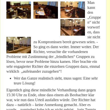
Man
kann
den
„Gruppe
n“ nicht
vorwerf
en, dass
sie nicht
zu Kompromissen bereit gewesen seien. -
So ging es dann weiter. Immer weiter. Der
Richter, versuchte die vorhandenen
Probleme mit Zustimmung der „feindlichen“ Gruppen zu
lösen, bevor neue Probleme hinzu kamen. Hier brachte ein
sehr engagierter Richter die einzelnen Gruppen dazu, einmal
wirklich „aufeinander zuzugehen“!
Wer das Ganze realistisch sieht, muss sagen: Eine sehr
teure Lösung!
Eigentlich ging diese mündliche Verhandlung dann gegen
15:30 Uhr zu Ende, ohne dass einem als Beobachter klar
war, wie nun dass Urteil ausfallen würde. Der Richter hat
dazu – natürlich – keine Anmerkung gemacht. Aber es
wurde – zumindest habe ich es nicht gehört – kein Termin