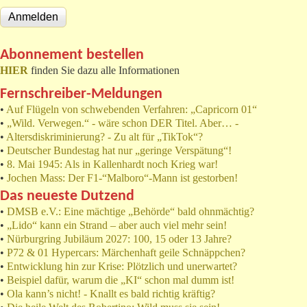
Abonnement bestellen
HIER
finden Sie dazu alle Informationen
Fernschreiber-Meldungen
•
Auf Flügeln von schwebenden Verfahren: „Capricorn 01“
•
„Wild. Verwegen.“ - wäre schon DER Titel. Aber… -
•
Altersdiskriminierung? - Zu alt für „TikTok“?
•
Deutscher Bundestag hat nur „geringe Verspätung“!
•
8. Mai 1945: Als in Kallenhardt noch Krieg war!
•
Jochen Mass: Der F1-“Malboro“-Mann ist gestorben!
Das neueste Dutzend
•
DMSB e.V.: Eine mächtige „Behörde“ bald ohnmächtig?
•
„Lido“ kann ein Strand – aber auch viel mehr sein!
•
Nürburgring Jubiläum 2027: 100, 15 oder 13 Jahre?
•
P72 & 01 Hypercars: Märchenhaft geile Schnäppchen?
•
Entwicklung hin zur Krise: Plötzlich und unerwartet?
•
Beispiel dafür, warum die „KI“ schon mal dumm ist!
•
Ola kann’s nicht! - Knallt es bald richtig kräftig?