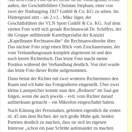
außen, der Geschäftsführer Christian Stephani, einer von
zwei der Nürburgring 1927 GmbH & Co. KG zu sehen. Im
Hintergrund sitzt – als 2.v.l. - Mike Jäger, der
Geschäftsführer der VLN Sport GmbH & Co. KG. Auf dem
vierten Foto wirft sich gerade Rechtsanwalt Dr. Schiffers, der
die Gruppe anführende Kartellspezialist der Kanzlei
„Kapellmann Rechtsanwälte“ die Rechtsanwaltsrobe über.
Das nächste Foto zeigt einen Blick vom Zuschauerraum, der
vom Verhandlungsraum komplett abgetrennt ist und den
noch leeren Richtertisch. Das letzte Foto macht meine
Position während der Verhandlung deutlich. Von dort wurde
das letzte Foto dieser Reihe aufgenommen.
Dann betrat der Richter mit zwei weiteren Richterinnen den
Raum und ich habe das Fotografieren eingestellt. Über zwei
kleine Lautsprecher konnte man den „Rednern“ im Saal gut
folgen, wenn die auch jeweils – evtl. vom Richter darauf
aufmerksam gemacht – ein Mikrofon eingeschaltet haben.
Nach Klärung der Personalien, gehörten eigentlich die ersten
rd. 45 min dem Richter, der sich große Mühe gab, beiden
Parteien deutlich zu machen, dass sie sich im eigenen
Interesse „schon ein paar Schritte aufeinander zu machen