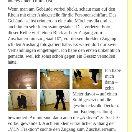
interessanten Umfeld ist.
Wenn man am Gebäude vorbei blickt, schaut man auf den
Rhein mit einer Anlagestelle für die Personenschiffart. Das
Gebäude selbst erinnert an eine alte Märchenvilla und ist
auch innen sehr interessant gestaltet. Das vorletzte Foto
dieser Reihe wirft einen Blick auf der Zugang zum
Zuschauerraum zu „Saal 10“, vor dessen direktem Zugang
ich den Aushang fotografiert habe. Es waren dort nur zwei
Verhandlungen eingetragen. Ich habe den ersten unkenntlich
gemacht, weil ich sonst schon gegen ein Gesetz verstoßen
hätte.
Ich habe
mich
dann –
zehn
Meter davor – auf einen
Stuhl gesetzt und die
geschmackvolle Decken-
und Bodengestaltung
bewundert. An mir sind dann auch die „Aktiven“ zu Saal 10
vorbei gewandert. Auch ein kleiner fraulicher Anhang der
„VLN-Fraktion“ suchte den Zugang zum Zuschauerraum.