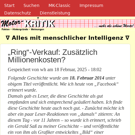
Navigation
Direkt zum Inhalt
Start
Suchen
MK-Classic
Impressum
Datenschutz
Dienstleistung
Motor-Kritik.de
∇ Alles mit menschlicher Intelligenz ∇
„Ring“-Verkauf: Zusätzlich
Millionenkosten?
Gespeichert von
wh
am
18 Februar, 2025 - 18:02
Folgende Geschichte wurde am
18. Februar 2014
unter
obigem Titel veröffentlicht. Wie ich heute von „Facebook“
erinnert wurde.
Damals gab es Leser, die diese Geschichte als gut
empfanden und sich entsprechend geäußert haben. Ich finde
diese Geschichte heute auch noch gut. - Zunächst möchte ich
aber ein paar Leser-Reaktionen von „damals“ zitieren: An
diesem Tag - vor 11 Jahren – so wurde ich erinnert, schrieb
ein Gerald Saß zu meiner Geschichte – und veröffentlichte
ein von ihm als Grafiker entwickeltes „Bild“ einer