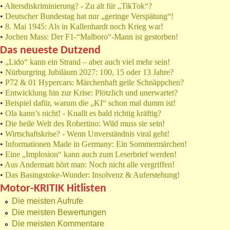
•
Altersdiskriminierung? - Zu alt für „TikTok“?
•
Deutscher Bundestag hat nur „geringe Verspätung“!
•
8. Mai 1945: Als in Kallenhardt noch Krieg war!
•
Jochen Mass: Der F1-“Malboro“-Mann ist gestorben!
Das neueste Dutzend
•
„Lido“ kann ein Strand – aber auch viel mehr sein!
•
Nürburgring Jubiläum 2027: 100, 15 oder 13 Jahre?
•
P72 & 01 Hypercars: Märchenhaft geile Schnäppchen?
•
Entwicklung hin zur Krise: Plötzlich und unerwartet?
•
Beispiel dafür, warum die „KI“ schon mal dumm ist!
•
Ola kann’s nicht! - Knallt es bald richtig kräftig?
•
Die heile Welt des Robertino: Wild muss sie sein!
•
Wirtschaftskrise? - Wenn Unverständnis viral geht!
•
Informationen Made in Germany: Ein Sommermärchen!
•
Eine „Implosion“ kann auch zum Leserbrief werden!
•
Aus Andermatt hört man: Noch nicht alle vergriffen!
•
Das Basingstoke-Wunder: Insolvenz & Auferstehung!
Motor-KRITIK Hitlisten
Die meisten Aufrufe
Die meisten Bewertungen
Die meisten Kommentare