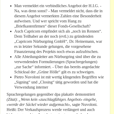
Man vermeldet ein verbindliches Angebot der H.I.G. -
Na, was denn sonst? - Man vermeldet nicht, dass die in
diesem Angebot vermerkten Zahlen eine Besonderheit
aufweisen. Und wer spricht vom Hang zu
„Briefkastenfirmen“ dieser Fonds-Gesellschaft?
Auch Capricorn empfindet sich als „noch im Rennen“.
Dem Teilhaber an der noch (evtl.) zu gründenden
„Capricorn Nürburgring GmbH“, Dr. Heinemann, war
es in letzter Sekunde gelungen, die vorgesehene
Finanzierung des Projekts noch etwas aufzufrischen.
Alle Abteilungsleiter am Nürburgring sind über die zu
verwendenden Formulierungen (Sprachregelungen)
„zur Sache“ informiert. - Über das bereits angedachte
Schicksal der „Grüne Hölle“ gilt es zu schweigen.
Pietro Nuvoloni ist mit wertig klingenden Begriffen wie
„Signing“ und „Closing“ tätig geworden und hat die
Verwendung interner
Sprachregelungen gegenüber dpa plakativ demonstriert
(Zitat)
:
„Wenn kein «zuschlagfähiges Angebot» eingehe,
«werde der Säckel wieder aufgemacht»
, sagte Nuvoloni.
Heißt: Der Verkaufsprozess werde verlängert und auch