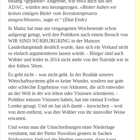
bislang «geparkte» Angebote, wie etwa auch das des
ADAC, würden neu herangezogen.
«Bisher haben wir
keinen einzigen Bieter vom Investorenprozess
ausgeschlossen»,
sagte er.“
(Zitat Ende)
In Mainz hat man am vergangenen Wochenende schon
aufgeregt getagt, weil den Politikern nach einem Besuch von
WIR SIND NÜRBURGRING in der Mainzer
Landeshauptstadt deutlich wurde, dass sich ein Verkauf nicht
so einfach argumentieren lassen würde. - Bürger sind auch
Wähler und leider in 2014 nicht mehr von der Naivität wie in
den frühen 50ern.
Es geht nicht – was nicht geht. In der Realität unseres
Wirtschaftssystems gibt es keine Wunder, sondern nur gute
oder schlechte Ergebnisse von Aktionen, die sich entweder
an der Welt in der wir leben oder Visionen orientieren. -
Politiker müssen Visionen haben, hat mir einmal Eveline
Lemke gesagt. Und sie hat sich damit – inzwischen – weit
von dem entfernt, was ihre Wähler von ihr sinnvoller Weise
erwarten.
Und wenn man die Umschreibungen einer Niederlage
vernimmt, mit der Pietro Nuvoloni gestern in Sachen
Nürburgring-Verkauf die Medien versorgte, dann kann