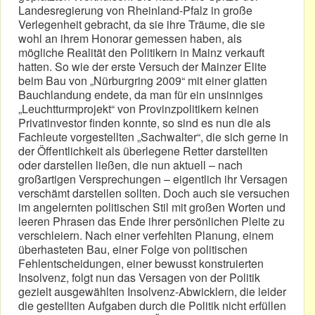
Landesregierung von Rheinland-Pfalz in große
Verlegenheit gebracht, da sie ihre Träume, die sie
wohl an ihrem Honorar gemessen haben, als
mögliche Realität den Politikern in Mainz verkauft
hatten. So wie der erste Versuch der Mainzer Elite
beim Bau von „Nürburgring 2009“ mit einer glatten
Bauchlandung endete, da man für ein unsinniges
„Leuchtturmprojekt“ von Provinzpolitikern keinen
Privatinvestor finden konnte, so sind es nun die als
Fachleute vorgestellten „Sachwalter“, die sich gerne in
der Öffentlichkeit als überlegene Retter darstellten
oder darstellen ließen, die nun aktuell – nach
großartigen Versprechungen – eigentlich ihr Versagen
verschämt darstellen sollten. Doch auch sie versuchen
im angelernten politischen Stil mit großen Worten und
leeren Phrasen das Ende ihrer persönlichen Pleite zu
verschleiern. Nach einer verfehlten Planung, einem
überhasteten Bau, einer Folge von politischen
Fehlentscheidungen, einer bewusst konstruierten
Insolvenz, folgt nun das Versagen von der Politik
gezielt ausgewählten Insolvenz-Abwicklern, die leider
die gestellten Aufgaben durch die Politik nicht erfüllen