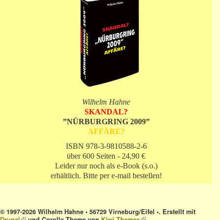
Wilhelm Hahne
SKANDAL?
”NÜRBURGRING 2009”
AFFÄRE?
ISBN 978-3-9810588-2-6
über 600 Seiten - 24,90 €
Leider nur noch als e-Book (s.o.)
erhältlich. Bitte per e-mail bestellen!
© 1997-2026 Wilhelm Hahne • 56729 Virneburg/Eifel •. Erstellt mit
Drupal
(link is external)
und Corolla Theme von
Kiwi Themes
(link is external)