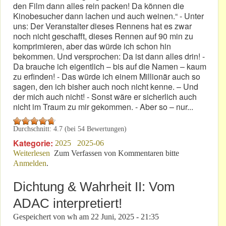
den Film dann alles rein packen! Da können die
Kinobesucher dann lachen und auch weinen.“ - Unter
uns: Der Veranstalter dieses Rennens hat es zwar
noch nicht geschafft, dieses Rennen auf 90 min zu
komprimieren, aber das würde ich schon hin
bekommen. Und versprochen: Da ist dann alles drin! -
Da brauche ich eigentlich – bis auf die Namen – kaum
zu erfinden! - Das würde ich einem Millionär auch so
sagen, den ich bisher auch noch nicht kenne. – Und
der mich auch nicht! - Sonst wäre er sicherlich auch
nicht im Traum zu mir gekommen. - Aber so – nur...
Durchschnitt:
4.7
(bei
54
Bewertungen)
Kategorie:
2025
2025-06
Weiterlesen
über Mal angenommen: „Da stelle ma uns mal janz
Zum Verfassen von Kommentaren bitte
Anmelden
.
dumm!“
Dichtung & Wahrheit II: Vom
ADAC interpretiert!
Gespeichert von
wh
am
22 Juni, 2025 - 21:35