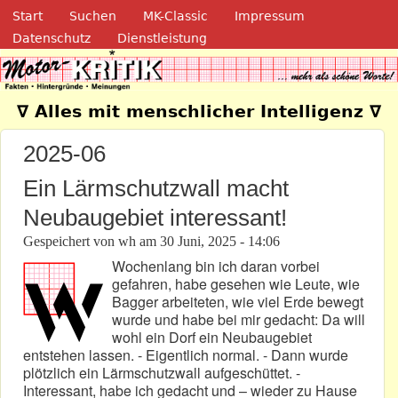
Navigation
Direkt zum Inhalt
Start
Suchen
MK-Classic
Impressum
Datenschutz
Dienstleistung
Motor-Kritik.de
∇ Alles mit menschlicher Intelligenz ∇
2025-06
Ein Lärmschutzwall macht
Neubaugebiet interessant!
Gespeichert von
wh
am
30 Juni, 2025 - 14:06
Wochenlang bin ich daran vorbei
gefahren, habe gesehen wie Leute, wie
Bagger arbeiteten, wie viel Erde bewegt
wurde und habe bei mir gedacht: Da will
wohl ein Dorf ein Neubaugebiet
entstehen lassen. - Eigentlich normal. - Dann wurde
plötzlich ein Lärmschutzwall aufgeschüttet. -
Interessant, habe ich gedacht und – wieder zu Hause