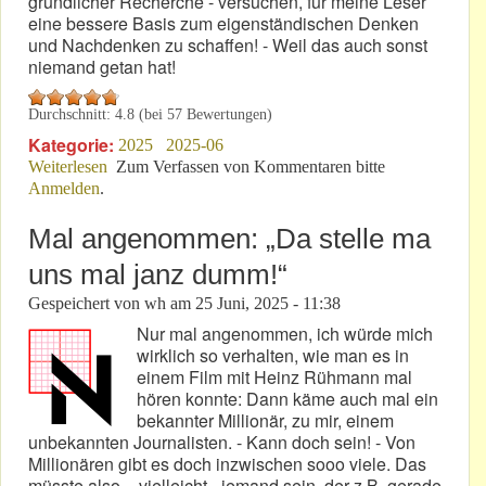
gründlicher Recherche - versuchen, für meine Leser
eine bessere Basis zum eigenständischen Denken
und Nachdenken zu schaffen! - Weil das auch sonst
niemand getan hat!
Durchschnitt:
4.8
(bei
57
Bewertungen)
Kategorie:
2025
2025-06
Weiterlesen
über Schafft Fiktion als Realitätsverkleidung Klarheit?
Zum Verfassen von Kommentaren bitte
Anmelden
.
Mal angenommen: „Da stelle ma
uns mal janz dumm!“
Gespeichert von
wh
am
25 Juni, 2025 - 11:38
Nur mal angenommen, ich würde mich
wirklich so verhalten, wie man es in
einem Film mit Heinz Rühmann mal
hören konnte: Dann käme auch mal ein
bekannter Millionär, zu mir, einem
unbekannten Journalisten. - Kann doch sein! - Von
Millionären gibt es doch inzwischen sooo viele. Das
müsste also – vielleicht - jemand sein, der z.B. gerade