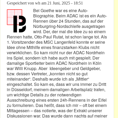
Gespeichert von
wh
am
21 Juni, 2025 - 18:51
Bei Goethe war es eine Auto-
Biographie. Beim ADAC ist es ein Auto-
Rennen über 24 Stunden, das auf der
Nürburgring-Nordschleife ausgetragen
wird. Der, der mal die Idee zu so einem
Rennen hatte, Otto-Paul Rutat, ist schon lange tot. Als
1. Vorsitzender des MSC Langenfeld konnte er seine
Idee ohne Mithilfe eines finanzstarken Klubs nicht
verwirklichen. So kam nicht nur der ADAC Nordrhein
ins Spiel, sondern ich habe auch mit gespielt. Der
damalige Sportleiter beim ADAC Nordrhein in Köln
war Willi Knupp. Aber Ideengeber und Geldgeber,
bzw. dessen Vertreter, „konnten nicht so gut
miteinander“. Deshalb wurde ich als „Mittler“
eingeschaltet. So kam es, dass wir uns immer zu Dritt
in Düsseldorf, meinem damaligen Arbeitsplatz trafen,
um wichtige Details zu der notwendigen
Ausschreibung eines ersten 24h-Rennens in der Eifel
zu formulieren. Das heißt, dass ich mir – oft bei einem
Mittagessen – das notierte, was der Extrakt unserer
Diskussionen war. Das wurde dann nachts auf meiner