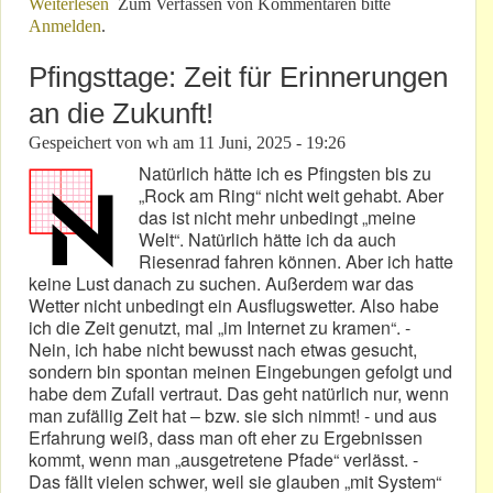
Weiterlesen
über Spannendes Wochenende: Aber menschlich &
Zum Verfassen von Kommentaren bitte
Anmelden
.
erklärbar!
Pfingsttage: Zeit für Erinnerungen
an die Zukunft!
Gespeichert von
wh
am
11 Juni, 2025 - 19:26
Natürlich hätte ich es Pfingsten bis zu
„Rock am Ring“ nicht weit gehabt. Aber
das ist nicht mehr unbedingt „meine
Welt“. Natürlich hätte ich da auch
Riesenrad fahren können. Aber ich hatte
keine Lust danach zu suchen. Außerdem war das
Wetter nicht unbedingt ein Ausflugswetter. Also habe
ich die Zeit genutzt, mal „im Internet zu kramen“. -
Nein, ich habe nicht bewusst nach etwas gesucht,
sondern bin spontan meinen Eingebungen gefolgt und
habe dem Zufall vertraut. Das geht natürlich nur, wenn
man zufällig Zeit hat – bzw. sie sich nimmt! - und aus
Erfahrung weiß, dass man oft eher zu Ergebnissen
kommt, wenn man „ausgetretene Pfade“ verlässt. -
Das fällt vielen schwer, weil sie glauben „mit System“