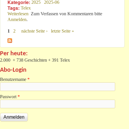
Kategorie:
2025
2025-06
Tags:
Telex
Weiterlesen
über Deutscher Bundestag hat nur „geringe
Zum Verfassen von Kommentaren bitte
Anmelden
.
Verspätung“!
1
2
nächste Seite ›
letzte Seite »
Seiten
Per heute:
2.000 + 738 Geschichten + 391 Telex
Abo-Login
Benutzername
*
Passwort
*