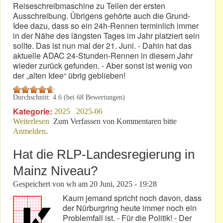
Reiseschreibmaschine zu Teilen der ersten
Ausschreibung. Übrigens gehörte auch die Grund-
Idee dazu, dass so ein 24h-Rennen terminlich immer
in der Nähe des längsten Tages im Jahr platziert sein
sollte. Das ist nun mal der 21. Juni. - Dahin hat das
aktuelle ADAC 24-Stunden-Rennen in diesem Jahr
wieder zurück gefunden. - Aber sonst ist wenig von
der „alten Idee“ übrig geblieben!
Durchschnitt:
4.6
(bei
68
Bewertungen)
Kategorie:
2025
2025-06
Weiterlesen
über Dichtung & Wahrheit – Neu vom ADAC
Zum Verfassen von Kommentaren bitte
Anmelden
.
interpretiert!
Hat die RLP-Landesregierung in
Mainz Niveau?
Gespeichert von
wh
am
20 Juni, 2025 - 19:28
Kaum jemand spricht noch davon, dass
der Nürburgring heute immer noch ein
Problemfall ist. - Für die Politik! - Der