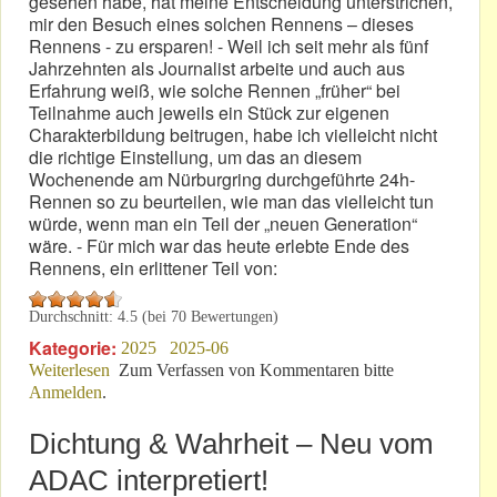
gesehen habe, hat meine Entscheidung unterstrichen,
mir den Besuch eines solchen Rennens – dieses
Rennens - zu ersparen! - Weil ich seit mehr als fünf
Jahrzehnten als Journalist arbeite und auch aus
Erfahrung weiß, wie solche Rennen „früher“ bei
Teilnahme auch jeweils ein Stück zur eigenen
Charakterbildung beitrugen, habe ich vielleicht nicht
die richtige Einstellung, um das an diesem
Wochenende am Nürburgring durchgeführte 24h-
Rennen so zu beurteilen, wie man das vielleicht tun
würde, wenn man ein Teil der „neuen Generation“
wäre. - Für mich war das heute erlebte Ende des
Rennens, ein erlittener Teil von:
Durchschnitt:
4.5
(bei
70
Bewertungen)
Kategorie:
2025
2025-06
Weiterlesen
über Dichtung & Wahrheit II: Vom ADAC
Zum Verfassen von Kommentaren bitte
Anmelden
.
interpretiert!
Dichtung & Wahrheit – Neu vom
ADAC interpretiert!