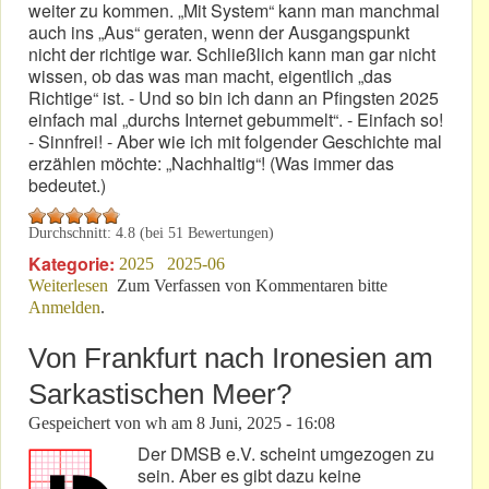
weiter zu kommen. „Mit System“ kann man manchmal
auch ins „Aus“ geraten, wenn der Ausgangspunkt
nicht der richtige war. Schließlich kann man gar nicht
wissen, ob das was man macht, eigentlich „das
Richtige“ ist. - Und so bin ich dann an Pfingsten 2025
einfach mal „durchs Internet gebummelt“. - Einfach so!
- Sinnfrei! - Aber wie ich mit folgender Geschichte mal
erzählen möchte: „Nachhaltig“! (Was immer das
bedeutet.)
Durchschnitt:
4.8
(bei
51
Bewertungen)
Kategorie:
2025
2025-06
Weiterlesen
über Pfingsttage: Zeit für Erinnerungen an die Zukunft!
Zum Verfassen von Kommentaren bitte
Anmelden
.
Von Frankfurt nach Ironesien am
Sarkastischen Meer?
Gespeichert von
wh
am
8 Juni, 2025 - 16:08
Der DMSB e.V. scheint umgezogen zu
sein. Aber es gibt dazu keine