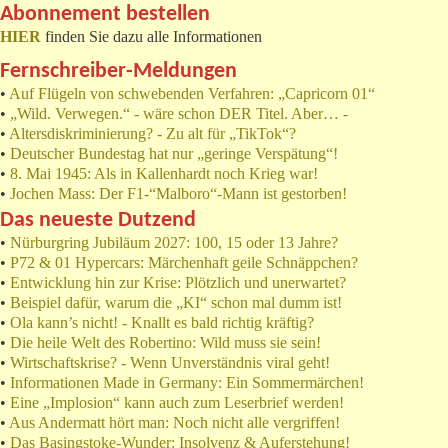
Abonnement bestellen
HIER
finden Sie dazu alle Informationen
Fernschreiber-Meldungen
•
Auf Flügeln von schwebenden Verfahren: „Capricorn 01“
•
„Wild. Verwegen.“ - wäre schon DER Titel. Aber… -
•
Altersdiskriminierung? - Zu alt für „TikTok“?
•
Deutscher Bundestag hat nur „geringe Verspätung“!
•
8. Mai 1945: Als in Kallenhardt noch Krieg war!
•
Jochen Mass: Der F1-“Malboro“-Mann ist gestorben!
Das neueste Dutzend
•
Nürburgring Jubiläum 2027: 100, 15 oder 13 Jahre?
•
P72 & 01 Hypercars: Märchenhaft geile Schnäppchen?
•
Entwicklung hin zur Krise: Plötzlich und unerwartet?
•
Beispiel dafür, warum die „KI“ schon mal dumm ist!
•
Ola kann’s nicht! - Knallt es bald richtig kräftig?
•
Die heile Welt des Robertino: Wild muss sie sein!
•
Wirtschaftskrise? - Wenn Unverständnis viral geht!
•
Informationen Made in Germany: Ein Sommermärchen!
•
Eine „Implosion“ kann auch zum Leserbrief werden!
•
Aus Andermatt hört man: Noch nicht alle vergriffen!
•
Das Basingstoke-Wunder: Insolvenz & Auferstehung!