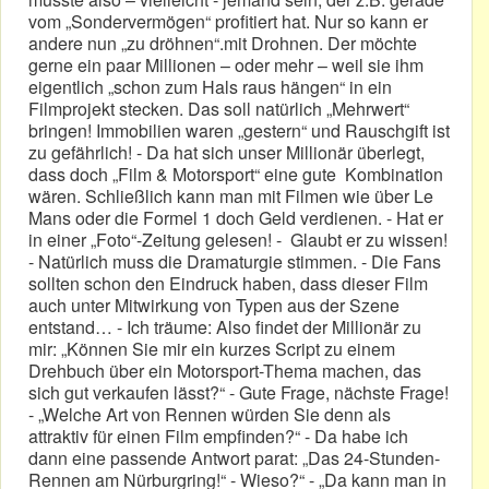
vom „Sondervermögen“ profitiert hat. Nur so kann er
andere nun „zu dröhnen“.mit Drohnen. Der möchte
gerne ein paar Millionen – oder mehr – weil sie ihm
eigentlich „schon zum Hals raus hängen“ in ein
Filmprojekt stecken. Das soll natürlich „Mehrwert“
bringen! Immobilien waren „gestern“ und Rauschgift ist
zu gefährlich! - Da hat sich unser Millionär überlegt,
dass doch „Film & Motorsport“ eine gute Kombination
wären. Schließlich kann man mit Filmen wie über Le
Mans oder die Formel 1 doch Geld verdienen. - Hat er
in einer „Foto“-Zeitung gelesen! - Glaubt er zu wissen!
- Natürlich muss die Dramaturgie stimmen. - Die Fans
sollten schon den Eindruck haben, dass dieser Film
auch unter Mitwirkung von Typen aus der Szene
entstand… - Ich träume: Also findet der Millionär zu
mir: „Können Sie mir ein kurzes Script zu einem
Drehbuch über ein Motorsport-Thema machen, das
sich gut verkaufen lässt?“ - Gute Frage, nächste Frage!
- „Welche Art von Rennen würden Sie denn als
attraktiv für einen Film empfinden?“ - Da habe ich
dann eine passende Antwort parat: „Das 24-Stunden-
Rennen am Nürburgring!“ - Wieso?“ - „Da kann man in