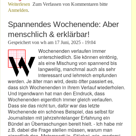
Weiterlesen
über Hat die RLP-Landesregierung in Mainz Niveau?
Zum Verfassen von Kommentaren bitte
Anmelden
.
Spannendes Wochenende: Aber
menschlich & erklärbar!
Gespeichert von
wh
am
17 Juni, 2025 - 19:04
Wochenenden verlaufen immer
unterschiedlich. Sie können eintönig,
als eine Mischung von spannend bis
langweilig, manchmal auch als sehr
interessant und lehrreich empfunden
werden. Je älter man wird, desto öfter passiert es,
dass sich Wochenenden in ihrem Verlauf wiederholen.
Und irgendwann hat man den Eindruck, dass
Wochenenden eigentlich immer gleich verlaufen.
Dass sie das nicht tun, dafür war das letzte
Wochenende ein schönes Beispiel, das selbst für
Journalisten mit jahrzehntelanger Erfahrung ein
Bündel an Überraschungen bereit hielt. - Ich habe mir
z.B. dabei die Frage stellen müssen, warum man
eigentlich den „Motorsport“ in „Stücke“, wie „modern“