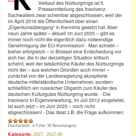
Verkauf des Nürburgrings ist lt.
Pressemitteilung des Insolvenz-
Sachwalters zwar scheinbar abgeschlossen, weil der
im April 2016 die Öffentlichkeit über einen
„Eigentumsübergang“ in Kenntnis gesetzt hat. Aber
neun Jahre später – aktuell im Juni 2025 – gibt es
immer noch nicht die eigentlich dazu notwendige
Genehmigung der EU-Kommission! - Man schiebt –
bisher erfolgreich – in Brüssel eine Entscheidung vor
sich her, die in der derzeitigen Situation kritisch
scheint, weil der tatsächliche Käufer des Nürburgrings
nicht der – aus welchen Gründen auch immer –
zunächst von der Landesregierung akzeptierte
deutsche mittelständische Unternehmer, sondern
schließlich ein russischer Oligarch zum Käufer des
deutschen Kulturgutes Nürburgring wurde. - Die
Insolvenz in Eigenverwaltung, im Juli 2012 eingeleitet,
ist auch jetzt – im Juni 2025 – noch nicht
abgeschlossen! - Das lässt z.B. die Frage aufkommen:
Durchschnitt:
4.9
(bei
38
Bewertungen)
Kategorie:
2025
2025-06