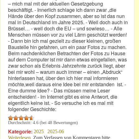
– mich mal mit der aktuellen Gesetzgebung
beschäftigt. - Innerlich schlage ich dann zwar „die
Hände über den Kopf zusammen, aber so ist das nun
mal in Deutschland im Jahre 2025. - Weil doch auch in
Brüssel… - weil doch die EU – und sowieso… - Alle
Menschen müssen vor zu viel Lärm geschützt werden!
- Dann bin ich mal gezielt zu dieser kleinen, großen
Baustelle hin gefahren, um ein paar Fotos zu machen.
Beim nachdenklichen Betrachten der Fotos zu Hause
auf dem Computer ist mir dann etwas eingefallen, was
zwar schon als Erlebnis Jahrzehnte zurück liegt, aber
bei mir wohl – warum auch immer – einen „Abdruck“
hinterlassen hat, über den ich hier mal informieren
möchte,weil daraus eine Idee bei mir entstanden ist. -
Eine dumme Idee? - Das müssen meine Leser
entscheiden! - Im Internet gibt es eine Antwort, die
eigentlich keine ist. - So versuche ich es mal mit
folgender Geschichte:
Durchschnitt:
4.6
(bei
48
Bewertungen)
Kategorie:
2025
2025-06
Weiterlesen
über Ein Lärmschutzwall macht Neubaugebiet
Zum Verfassen von Kommentaren bitte