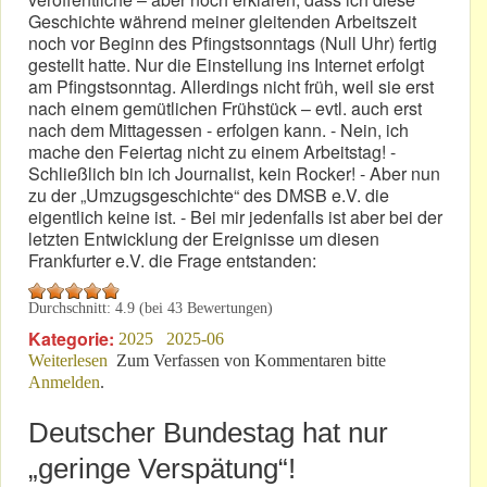
Geschichte während meiner gleitenden Arbeitszeit
noch vor Beginn des Pfingstsonntags (Null Uhr) fertig
gestellt hatte. Nur die Einstellung ins Internet erfolgt
am Pfingstsonntag. Allerdings nicht früh, weil sie erst
nach einem gemütlichen Frühstück – evtl. auch erst
nach dem Mittagessen - erfolgen kann. - Nein, ich
mache den Feiertag nicht zu einem Arbeitstag! -
Schließlich bin ich Journalist, kein Rocker! - Aber nun
zu der „Umzugsgeschichte“ des DMSB e.V. die
eigentlich keine ist. - Bei mir jedenfalls ist aber bei der
letzten Entwicklung der Ereignisse um diesen
Frankfurter e.V. die Frage entstanden:
Durchschnitt:
4.9
(bei
43
Bewertungen)
Kategorie:
2025
2025-06
Weiterlesen
über Von Frankfurt nach Ironesien am Sarkastischen
Zum Verfassen von Kommentaren bitte
Anmelden
.
Meer?
Deutscher Bundestag hat nur
„geringe Verspätung“!