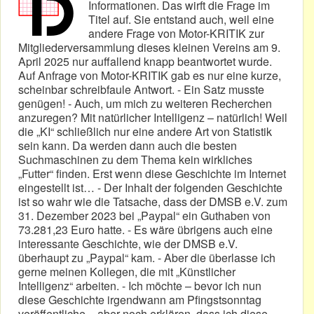
Informationen. Das wirft die Frage im
Titel auf. Sie entstand auch, weil eine
andere Frage von Motor-KRITIK zur
Mitgliederversammlung dieses kleinen Vereins am 9.
April 2025 nur auffallend knapp beantwortet wurde.
Auf Anfrage von Motor-KRITIK gab es nur eine kurze,
scheinbar schreibfaule Antwort. - Ein Satz musste
genügen! - Auch, um mich zu weiteren Recherchen
anzuregen? Mit natürlicher Intelligenz – natürlich! Weil
die „KI“ schließlich nur eine andere Art von Statistik
sein kann. Da werden dann auch die besten
Suchmaschinen zu dem Thema kein wirkliches
„Futter“ finden. Erst wenn diese Geschichte im Internet
eingestellt ist… - Der Inhalt der folgenden Geschichte
ist so wahr wie die Tatsache, dass der DMSB e.V. zum
31. Dezember 2023 bei „Paypal“ ein Guthaben von
73.281,23 Euro hatte. - Es wäre übrigens auch eine
interessante Geschichte, wie der DMSB e.V.
überhaupt zu „Paypal“ kam. - Aber die überlasse ich
gerne meinen Kollegen, die mit „Künstlicher
Intelligenz“ arbeiten. - Ich möchte – bevor ich nun
diese Geschichte irgendwann am Pfingstsonntag
veröffentliche – aber noch erklären, dass ich diese