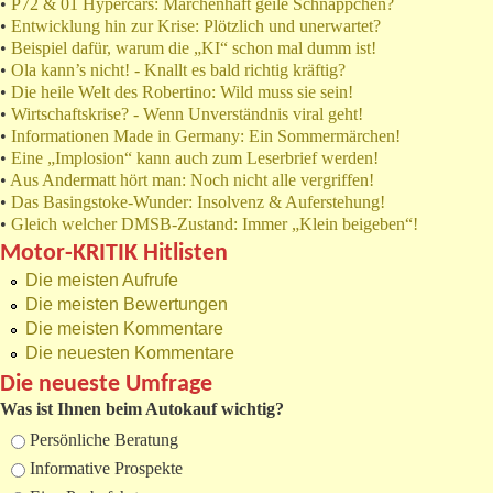
•
P72 & 01 Hypercars: Märchenhaft geile Schnäppchen?
•
Entwicklung hin zur Krise: Plötzlich und unerwartet?
•
Beispiel dafür, warum die „KI“ schon mal dumm ist!
•
Ola kann’s nicht! - Knallt es bald richtig kräftig?
•
Die heile Welt des Robertino: Wild muss sie sein!
•
Wirtschaftskrise? - Wenn Unverständnis viral geht!
•
Informationen Made in Germany: Ein Sommermärchen!
•
Eine „Implosion“ kann auch zum Leserbrief werden!
•
Aus Andermatt hört man: Noch nicht alle vergriffen!
•
Das Basingstoke-Wunder: Insolvenz & Auferstehung!
•
Gleich welcher DMSB-Zustand: Immer „Klein beigeben“!
Motor-KRITIK Hitlisten
Die meisten Aufrufe
Die meisten Bewertungen
Die meisten Kommentare
Die neuesten Kommentare
Die neueste Umfrage
Was ist Ihnen beim Autokauf wichtig?
Auswahlmöglichkeiten
Persönliche Beratung
Informative Prospekte