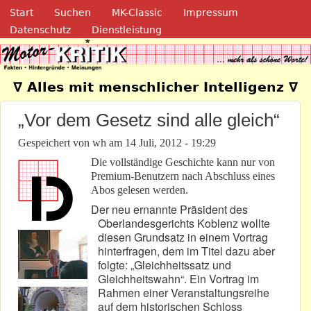
Navigation
Direkt zum Inhalt
Start
Suchen
MK-Classic
Impressum
Datenschutz
Dienstleistung
Motor-Kritik.de
∇ Alles mit menschlicher Intelligenz ∇
„Vor dem Gesetz sind alle gleich“
Gespeichert von
wh
am
14 Juli, 2012 - 19:29
Die vollständige Geschichte kann nur von
Premium-Benutzern nach Abschluss eines
Abos gelesen werden.
Der neu ernannte Präsident des
Oberlandesgerichts Koblenz wollte
diesen Grundsatz in einem Vortrag
hinterfragen, dem im Titel dazu aber
folgte: „Gleichheitssatz und
Gleichheitswahn“. Ein Vortrag im
Rahmen einer Veranstaltungsreihe
auf dem historischen Schloss