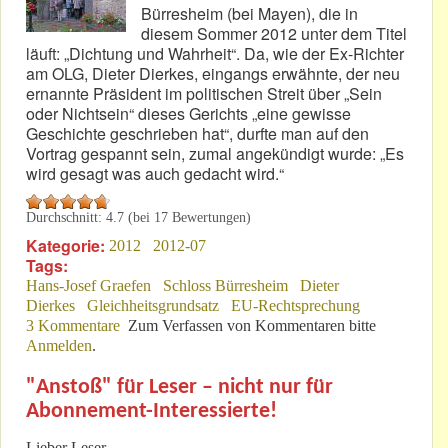
Bürresheim (bei Mayen), die in
diesem Sommer 2012 unter dem Titel
läuft: „Dichtung und Wahrheit“. Da, wie der Ex-Richter
am OLG, Dieter Dierkes, eingangs erwähnte, der neu
ernannte Präsident im politischen Streit über „Sein
oder Nichtsein“ dieses Gerichts „eine gewisse
Geschichte geschrieben hat“, durfte man auf den
Vortrag gespannt sein, zumal angekündigt wurde: „Es
wird gesagt was auch gedacht wird.“
Durchschnitt:
4.7
(bei
17
Bewertungen)
Kategorie:
2012
2012-07
Tags:
Hans-Josef Graefen
Schloss Bürresheim
Dieter
Dierkes
Gleichheitsgrundsatz
EU-Rechtsprechung
3 Kommentare
Zum Verfassen von Kommentaren bitte
Anmelden
.
"Anstoß" für Leser – nicht nur für
Abonnement-Interessierte!
Lieber Leser,