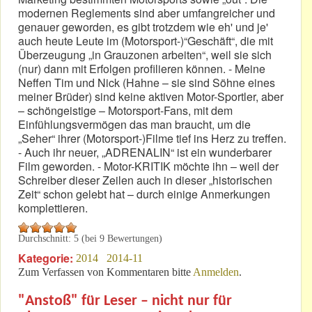
modernen Reglements sind aber umfangreicher und
genauer geworden, es gibt trotzdem wie eh' und je'
auch heute Leute im (Motorsport-)“Geschäft“, die mit
Überzeugung „in Grauzonen arbeiten“, weil sie sich
(nur) dann mit Erfolgen profilieren können. - Meine
Neffen Tim und Nick (Hahne – sie sind Söhne eines
meiner Brüder) sind keine aktiven Motor-Sportler, aber
– schöngeistige – Motorsport-Fans, mit dem
Einfühlungsvermögen das man braucht, um die
„Seher“ ihrer (Motorsport-)Filme tief ins Herz zu treffen.
- Auch ihr neuer, „ADRENALIN“ ist ein wunderbarer
Film geworden. - Motor-KRITIK möchte ihn – weil der
Schreiber dieser Zeilen auch in dieser „historischen
Zeit“ schon gelebt hat – durch einige Anmerkungen
komplettieren.
Durchschnitt:
5
(bei
9
Bewertungen)
Kategorie:
2014
2014-11
Zum Verfassen von Kommentaren bitte
Anmelden
.
"Anstoß" für Leser – nicht nur für