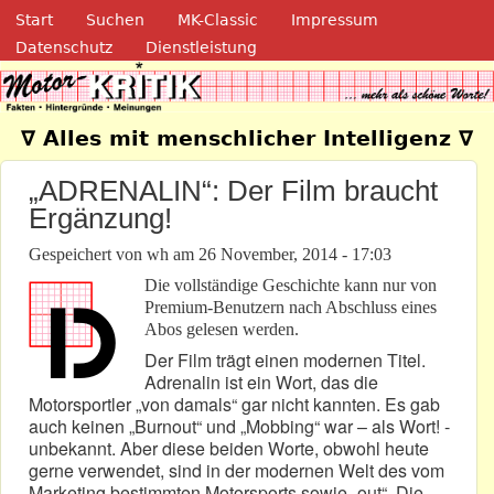
Navigation
Direkt zum Inhalt
Start
Suchen
MK-Classic
Impressum
Datenschutz
Dienstleistung
Motor-Kritik.de
∇ Alles mit menschlicher Intelligenz ∇
„ADRENALIN“: Der Film braucht
Ergänzung!
Gespeichert von
wh
am
26 November, 2014 - 17:03
Die vollständige Geschichte kann nur von
Premium-Benutzern nach Abschluss eines
Abos gelesen werden.
Der Film trägt einen modernen Titel.
Adrenalin ist ein Wort, das die
Motorsportler „von damals“ gar nicht kannten. Es gab
auch keinen „Burnout“ und „Mobbing“ war – als Wort! -
unbekannt. Aber diese beiden Worte, obwohl heute
gerne verwendet, sind in der modernen Welt des vom
Marketing bestimmten Motorsports sowie „out“. Die