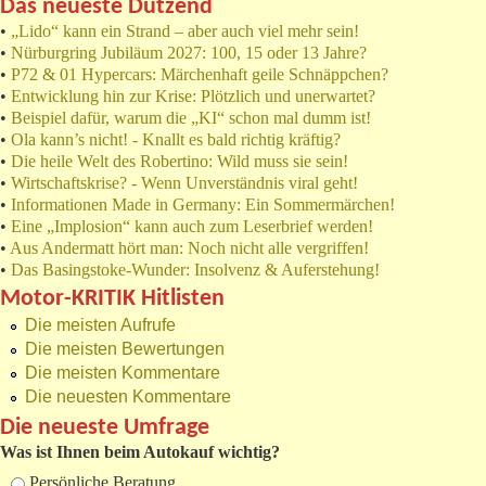
Das neueste Dutzend
•
„Lido“ kann ein Strand – aber auch viel mehr sein!
•
Nürburgring Jubiläum 2027: 100, 15 oder 13 Jahre?
•
P72 & 01 Hypercars: Märchenhaft geile Schnäppchen?
•
Entwicklung hin zur Krise: Plötzlich und unerwartet?
•
Beispiel dafür, warum die „KI“ schon mal dumm ist!
•
Ola kann’s nicht! - Knallt es bald richtig kräftig?
•
Die heile Welt des Robertino: Wild muss sie sein!
•
Wirtschaftskrise? - Wenn Unverständnis viral geht!
•
Informationen Made in Germany: Ein Sommermärchen!
•
Eine „Implosion“ kann auch zum Leserbrief werden!
•
Aus Andermatt hört man: Noch nicht alle vergriffen!
•
Das Basingstoke-Wunder: Insolvenz & Auferstehung!
Motor-KRITIK Hitlisten
Die meisten Aufrufe
Die meisten Bewertungen
Die meisten Kommentare
Die neuesten Kommentare
Die neueste Umfrage
Was ist Ihnen beim Autokauf wichtig?
Auswahlmöglichkeiten
Persönliche Beratung