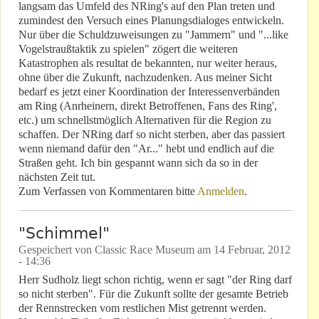
langsam das Umfeld des NRing's auf den Plan treten und
zumindest den Versuch eines Planungsdialoges entwickeln.
Nur über die Schuldzuweisungen zu "Jammern" und "...like
Vogelstraußtaktik zu spielen" zögert die weiteren
Katastrophen als resultat de bekannten, nur weiter heraus,
ohne über die Zukunft, nachzudenken. Aus meiner Sicht
bedarf es jetzt einer Koordination der Interessenverbänden
am Ring (Anrheinern, direkt Betroffenen, Fans des Ring',
etc.) um schnellstmöglich Alternativen für die Region zu
schaffen. Der NRing darf so nicht sterben, aber das passiert
wenn niemand dafür den "Ar..." hebt und endlich auf die
Straßen geht. Ich bin gespannt wann sich da so in der
nächsten Zeit tut.
Zum Verfassen von Kommentaren bitte
Anmelden
.
"Schimmel"
Gespeichert von
Classic Race Museum
am
14 Februar, 2012
- 14:36
Herr Sudholz liegt schon richtig, wenn er sagt "der Ring darf
so nicht sterben". Für die Zukunft sollte der gesamte Betrieb
der Rennstrecken vom restlichen Mist getrennt werden.