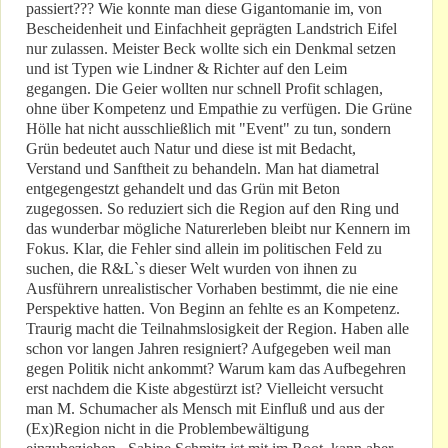
passiert??? Wie konnte man diese Gigantomanie im, von
Bescheidenheit und Einfachheit geprägten Landstrich Eifel
nur zulassen. Meister Beck wollte sich ein Denkmal setzen
und ist Typen wie Lindner & Richter auf den Leim
gegangen. Die Geier wollten nur schnell Profit schlagen,
ohne über Kompetenz und Empathie zu verfügen. Die Grüne
Hölle hat nicht ausschließlich mit "Event" zu tun, sondern
Grün bedeutet auch Natur und diese ist mit Bedacht,
Verstand und Sanftheit zu behandeln. Man hat diametral
entgegengestzt gehandelt und das Grün mit Beton
zugegossen. So reduziert sich die Region auf den Ring und
das wunderbar mögliche Naturerleben bleibt nur Kennern im
Fokus. Klar, die Fehler sind allein im politischen Feld zu
suchen, die R&L`s dieser Welt wurden von ihnen zu
Ausführern unrealistischer Vorhaben bestimmt, die nie eine
Perspektive hatten. Von Beginn an fehlte es an Kompetenz.
Traurig macht die Teilnahmslosigkeit der Region. Haben alle
schon vor langen Jahren resigniert? Aufgegeben weil man
gegen Politik nicht ankommt? Warum kam das Aufbegehren
erst nachdem die Kiste abgestürzt ist? Vielleicht versucht
man M. Schumacher als Mensch mit Einfluß und aus der
(Ex)Region nicht in die Problembewältigung