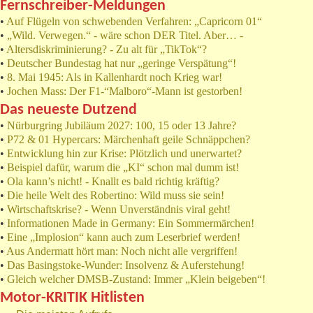
Fernschreiber-Meldungen
•
Auf Flügeln von schwebenden Verfahren: „Capricorn 01“
•
„Wild. Verwegen.“ - wäre schon DER Titel. Aber… -
•
Altersdiskriminierung? - Zu alt für „TikTok“?
•
Deutscher Bundestag hat nur „geringe Verspätung“!
•
8. Mai 1945: Als in Kallenhardt noch Krieg war!
•
Jochen Mass: Der F1-“Malboro“-Mann ist gestorben!
Das neueste Dutzend
•
Nürburgring Jubiläum 2027: 100, 15 oder 13 Jahre?
•
P72 & 01 Hypercars: Märchenhaft geile Schnäppchen?
•
Entwicklung hin zur Krise: Plötzlich und unerwartet?
•
Beispiel dafür, warum die „KI“ schon mal dumm ist!
•
Ola kann’s nicht! - Knallt es bald richtig kräftig?
•
Die heile Welt des Robertino: Wild muss sie sein!
•
Wirtschaftskrise? - Wenn Unverständnis viral geht!
•
Informationen Made in Germany: Ein Sommermärchen!
•
Eine „Implosion“ kann auch zum Leserbrief werden!
•
Aus Andermatt hört man: Noch nicht alle vergriffen!
•
Das Basingstoke-Wunder: Insolvenz & Auferstehung!
•
Gleich welcher DMSB-Zustand: Immer „Klein beigeben“!
Motor-KRITIK Hitlisten