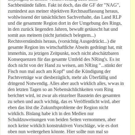
Sachbestände fallen. Fakt ist doch, das die GF der "NAG",
zumindest aus meiner sbjektiven Rechtsauffassung heraus,
wohlwissend der tatsächlichen Sachverhalte, das Land RLP
und die gesammte Region dort in der Umgebung des Rings,
in den zurück liegenden Jahren, bewußt getäuscht hat und
somit aus meinem (nicht juristisch belegtem...)
Rechtsverständnis heraus, (vorsichtig Ausgedrückt...) die
gesamte Region ins wirtschaftliche Abseits gedrängt hat, mit
immerhin, zu jetzigen Zeitpunkt, noch nicht abschätzbaren
Konsequenzen für das gesamte Umfeld des NRing's. Es ist
doch nicht von der Hand zu weisen, am NRing "...stinkt der
Fisch nun mal auch am Kopf" und die Kündigung der
Pachtverträge war diesbezüglich, mehr als Überfällig und
dringend Notwendig. Alles aber auch wirklich alles, wwas in
den letzten Tagen so an Nebensächlichkeiten vom Ring
berichtet wird, ist zwar als einzelner Baustein des gesamten
zu sehen und auch wichtig, das es Veröffentlicht wird, aber
eben das löst die Zukunftsprobleme der Region nicht
wirklich. Bislang habe ich in den Medien nur
Schuldzuweisungen von beiden Seiten vernommen, aber
noch keine wirklich konstruktiven Vorschläge, wie es dort
oben nun weitergehen könnte. Hier sollte nun mal so