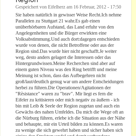
Gespeichert von
Eifelherz
am
16 Februar, 2012 - 17:50
Sie haben natürlich in gewisser Weise Recht.Ich nehme
Parallelen zu Stuttgart 21 wahr.Es gab einen
unüberhörbaren Aufstand, das Land erfuhr von den
Angelegenheiten und die Bürger erwirkten eine
Volksabstimmung.Und auch dort:dagegen entschieden
wurde von denen, die nicht Betroffene oder aus der
Region sind.Das wurde hier nicht geschafft.Je weiter
weg, desto anders gelagert die Interessen oder das
Hintergrundwissen.Meine Recherchen sind aber auf
einem guten Niveau was den Ring betrifft und meine
Meinung ist schon, dass das Aufbegehren nicht
groß/laut/deutlich genug war um andere Entscheidungen
herbei zu führen.Die Operationen/Agitationen der
"Rèsistance" waren zu "brav". Mir liegt es fern die
Eifeler zu kritisieren oder mich negativ zu äußern - ich
bin mit Leib & Seele der Region zugetan und auch ein
Gewächs des nahen Umfeldes. Da mich die Wege oft an
die Nürburg führen, erlebe ich die Situation aus der Nähe
und behaupte, mir ein Urteil bilden zu können.Es waren
zu wenige die sich gewehrt haben und sicher haben sich