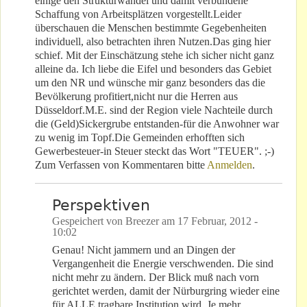
einige den Strukturwandel und damit verbundene
Schaffung von Arbeitsplätzen vorgestellt.Leider
überschauen die Menschen bestimmte Gegebenheiten
individuell, also betrachten ihren Nutzen.Das ging hier
schief. Mit der Einschätzung stehe ich sicher nicht ganz
alleine da. Ich liebe die Eifel und besonders das Gebiet
um den NR und wünsche mir ganz besonders das die
Bevölkerung profitiert,nicht nur die Herren aus
Düsseldorf.M.E. sind der Region viele Nachteile durch
die (Geld)Sickergrube entstanden-für die Anwohner war
zu wenig im Topf.Die Gemeinden erhofften sich
Gewerbesteuer-in Steuer steckt das Wort "TEUER". ;-)
Zum Verfassen von Kommentaren bitte
Anmelden
.
Perspektiven
Gespeichert von
Breezer
am
17 Februar, 2012 -
10:02
Genau! Nicht jammern und an Dingen der
Vergangenheit die Energie verschwenden. Die sind
nicht mehr zu ändern. Der Blick muß nach vorn
gerichtet werden, damit der Nürburgring wieder eine
für ALLE tragbare Institution wird. Je mehr