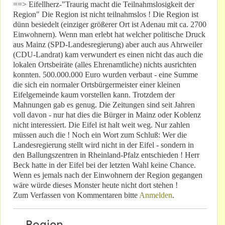
==> Eifellherz-"Traurig macht die Teilnahmslosigkeit der
Region" Die Region ist nicht teilnahmslos ! Die Region ist
dünn besiedelt (einziger größerer Ort ist Adenau mit ca. 2700
Einwohnern). Wenn man erlebt hat welcher politische Druck
aus Mainz (SPD-Landesregierung) aber auch aus Ahrweiler
(CDU-Landrat) kam verwundert es einen nicht das auch die
lokalen Ortsbeiräte (alles Ehrenamtliche) nichts ausrichten
konnten. 500.000.000 Euro wurden verbaut - eine Summe
die sich ein normaler Ortsbürgermeister einer kleinen
Eifelgemeinde kaum vorstellen kann. Trotzdem der
Mahnungen gab es genug. Die Zeitungen sind seit Jahren
voll davon - nur hat dies die Bürger in Mainz oder Koblenz
nicht interessiert. Die Eifel ist halt weit weg. Nur zahlen
müssen auch die ! Noch ein Wort zum Schluß: Wer die
Landesregierung stellt wird nicht in der Eifel - sondern in
den Ballungszentren in Rheinland-Pfalz entschieden ! Herr
Beck hatte in der Eifel bei der letzten Wahl keine Chance.
Wenn es jemals nach der Einwohnern der Region gegangen
wäre würde dieses Monster heute nicht dort stehen !
Zum Verfassen von Kommentaren bitte
Anmelden
.
Region