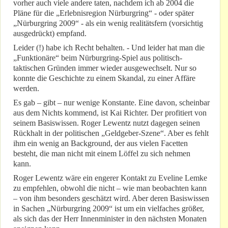
vorher auch viele andere taten, nachdem ich ab 2004 die
Pläne für die „Erlebnisregion Nürburgring“ - oder später
„Nürburgring 2009“ - als ein wenig realitätsfern (vorsichtig
ausgedrückt) empfand.
Leider (!) habe ich Recht behalten. - Und leider hat man die
„Funktionäre“ beim Nürburgring-Spiel aus politisch-
taktischen Gründen immer wieder ausgewechselt. Nur so
konnte die Geschichte zu einem Skandal, zu einer Affäre
werden.
Es gab – gibt – nur wenige Konstante. Eine davon, scheinbar
aus dem Nichts kommend, ist Kai Richter. Der profitiert von
seinem Basiswissen. Roger Lewentz nutzt dagegen seinen
Rückhalt in der politischen „Geldgeber-Szene“. Aber es fehlt
ihm ein wenig an Background, der aus vielen Facetten
besteht, die man nicht mit einem Löffel zu sich nehmen
kann.
Roger Lewentz wäre ein engerer Kontakt zu Eveline Lemke
zu empfehlen, obwohl die nicht – wie man beobachten kann
– von ihm besonders geschätzt wird. Aber deren Basiswissen
in Sachen „Nürburgring 2009“ ist um ein vielfaches größer,
als sich das der Herr Innenminister in den nächsten Monaten