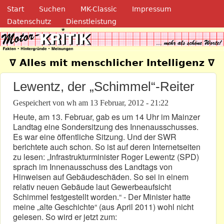
Navigation
Direkt zum Inhalt
Start
Suchen
MK-Classic
Impressum
Datenschutz
Dienstleistung
Motor-Kritik.de
∇ Alles mit menschlicher Intelligenz ∇
Lewentz, der „Schimmel“-Reiter
Gespeichert von
wh
am
13 Februar, 2012 - 21:22
Heute, am 13. Februar, gab es um 14 Uhr im Mainzer
Landtag eine Sondersitzung des Innenausschusses.
Es war eine öffentliche Sitzung. Und der SWR
berichtete auch schon. So ist auf deren Internetseiten
zu lesen: „Infrastrukturminister Roger Lewentz (SPD)
sprach im Innenausschuss des Landtags von
Hinweisen auf Gebäudeschäden. So sei in einem
relativ neuen Gebäude laut Gewerbeaufsicht
Schimmel festgestellt worden.“ - Der Minister hatte
meine „alte Geschichte“ (aus April 2011) wohl nicht
gelesen. So wird er jetzt zum: