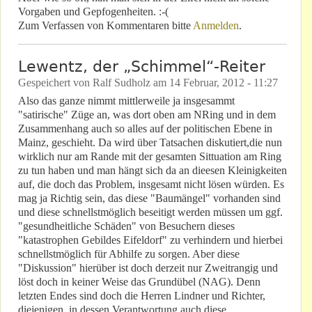
Vorgaben und Gepfogenheiten. :-(
Zum Verfassen von Kommentaren bitte
Anmelden
.
Lewentz, der „Schimmel“-Reiter
Gespeichert von
Ralf Sudholz
am
14 Februar, 2012 - 11:27
Also das ganze nimmt mittlerweile ja insgesammt
"satirische" Züge an, was dort oben am NRing und in dem
Zusammenhang auch so alles auf der politischen Ebene in
Mainz, geschieht. Da wird über Tatsachen diskutiert,die nun
wirklich nur am Rande mit der gesamten Sittuation am Ring
zu tun haben und man hängt sich da an dieesen Kleinigkeiten
auf, die doch das Problem, insgesamt nicht lösen würden. Es
mag ja Richtig sein, das diese "Baumängel" vorhanden sind
und diese schnellstmöglich beseitigt werden müssen um ggf.
"gesundheitliche Schäden" von Besuchern dieses
"katastrophen Gebildes Eifeldorf" zu verhindern und hierbei
schnellstmöglich für Abhilfe zu sorgen. Aber diese
"Diskussion" hierüber ist doch derzeit nur Zweitrangig und
löst doch in keiner Weise das Grundübel (NAG). Denn
letzten Endes sind doch die Herren Lindner und Richter,
diejenigen, in dessen Verantwortung auch diese