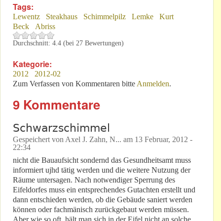
Tags:
Lewentz
Steakhaus
Schimmelpilz
Lemke
Kurt
Beck
Abriss
Durchschnitt:
4.4
(bei
27
Bewertungen)
Kategorie:
2012
2012-02
Zum Verfassen von Kommentaren bitte
Anmelden
.
9 Kommentare
Schwarzschimmel
Gespeichert von
Axel J. Zahn, N...
am
13 Februar, 2012 -
22:34
nicht die Bauaufsicht sondernd das Gesundheitsamt muss
informiert ujhd tätig werden und die weitere Nutzung der
Räume untersagen. Nach notwendiger Sperrung des
Eifeldorfes muss ein entsprechendes Gutachten erstellt und
dann entschieden werden, ob die Gebäude saniert werden
können oder fachmänisch zurückgebaut werden müssen.
Aber wie so oft, hält man sich in der Eifel nicht an solche