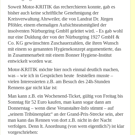
Soweit Motor-KRITIK das recherchieren konnte, gab es
bisher auch keine schriftliche Genehmigung der
Kreisverwaltung Ahrweiler, die von Landrat Dr. Jürgen
Pföhler, einem ehemaligen Aufsichtsratsmitglied der
insolventen Nürburgring GmbH geleitet wird. - Es gab wohl
nur eine Duldung der von der Nürburgring 1927 GmbH &
Co. KG gewünschten Zuschauerzahlen, die ihren Wunsch
mit einem so genannten Hygienekonzept argumentierte, das
in Zusammenarbeit mit einem Bonner Hygiene-Institut
entwickelt worden war.
Motor-KRITIK möchte hier noch einmal deutlich machen,
was – wie ich in Gesprächen heute feststellen musste –
vielen Interessierten z.B. am Besuch des 24h-Stunden
Rennens gar nicht klar ist:
Man kann z.B. ein Wochenend-Ticket, gültig von Freitag bis
Sonntag für 52 Euro kaufen, man kann sogar dann am
Donnerstag – wenn diese Veranstalter-Info stimmt – auf
„seinem Tribünenplatz“ an der Grand-Prix-Strecke sein, aber
man kann das Rennen von dort z.B. nicht in der Nacht
verfolgen. Denn lt. Anordnung (von wem eigentlich?) ist klar
vorgeschrieben: