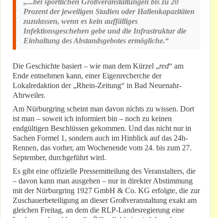
„...bei sportlichen Großveranstaltungen bis zu 20
Prozent der jeweiligen Stadien oder Hallenkapazitäten
zuzulassen, wenn es kein auffälliges
Infektionsgeschehen gebe und die Infrastruktur die
Einhaltung des Abstandsgebotes ermögliche.“
Die Geschichte basiert – wie man dem Kürzel „
red
“ am
Ende entnehmen kann, einer Eigenrecherche der
Lokalredaktion der „Rhein-Zeitung“ in Bad Neuenahr-
Ahrweiler.
Am Nürburgring scheint man davon nichts zu wissen. Dort
ist man – soweit ich informiert bin – noch zu keinen
endgültigen Beschlüssen gekommen. Und das nicht nur in
Sachen Formel 1, sondern auch im Hinblick auf das 24h-
Rennen, das vorher, am Wochenende vom 24. bis zum 27.
September, durchgeführt wird.
Es gibt eine offizielle Pressemitteilung des Veranstalters, die
– davon kann man ausgehen – nur in direkter Abstimmung
mit der Nürburgring 1927 GmbH & Co. KG erfolgte, die zur
Zuschauerbeteiligung an dieser Großveranstaltung exakt am
gleichen Freitag, an dem die RLP-Landesregierung eine