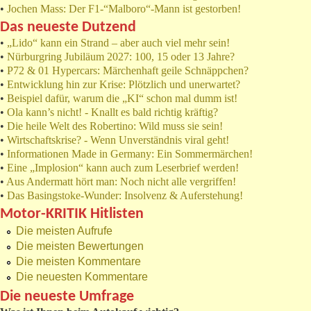
•
Jochen Mass: Der F1-“Malboro“-Mann ist gestorben!
Das neueste Dutzend
•
„Lido“ kann ein Strand – aber auch viel mehr sein!
•
Nürburgring Jubiläum 2027: 100, 15 oder 13 Jahre?
•
P72 & 01 Hypercars: Märchenhaft geile Schnäppchen?
•
Entwicklung hin zur Krise: Plötzlich und unerwartet?
•
Beispiel dafür, warum die „KI“ schon mal dumm ist!
•
Ola kann’s nicht! - Knallt es bald richtig kräftig?
•
Die heile Welt des Robertino: Wild muss sie sein!
•
Wirtschaftskrise? - Wenn Unverständnis viral geht!
•
Informationen Made in Germany: Ein Sommermärchen!
•
Eine „Implosion“ kann auch zum Leserbrief werden!
•
Aus Andermatt hört man: Noch nicht alle vergriffen!
•
Das Basingstoke-Wunder: Insolvenz & Auferstehung!
Motor-KRITIK Hitlisten
Die meisten Aufrufe
Die meisten Bewertungen
Die meisten Kommentare
Die neuesten Kommentare
Die neueste Umfrage