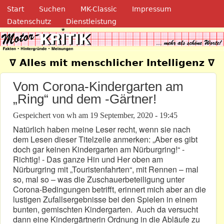
Navigation
Direkt zum Inhalt
Start
Suchen
MK-Classic
Impressum
Datenschutz
Dienstleistung
Motor-Kritik.de
∇ Alles mit menschlicher Intelligenz ∇
Vom Corona-Kindergarten am
„Ring“ und dem -Gärtner!
Gespeichert von
wh
am
19 September, 2020 - 19:45
Natürlich haben meine Leser recht, wenn sie nach
dem Lesen dieser Titelzeile anmerken: „Aber es gibt
doch gar keinen Kindergarten am Nürburgring!“ -
Richtig! - Das ganze Hin und Her oben am
Nürburgring mit „Touristenfahrten“, mit Rennen – mal
so, mal so – was die Zuschauerbeteiligung unter
Corona-Bedingungen betrifft, erinnert mich aber an die
lustigen Zufallsergebnisse bei den Spielen in einem
bunten, gemischten Kindergarten. Auch da versucht
dann eine Kindergärtnerin Ordnung in die Abläufe zu