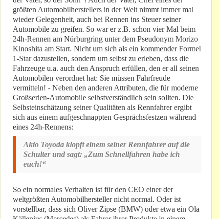
größten Automobilherstellers in der Welt nimmt immer mal
wieder Gelegenheit, auch bei Rennen ins Steuer seiner
Automobile zu greifen. So war er z.B. schon vier Mal beim
24h-Rennen am Nürburgring unter dem Pseudonym Morizo
Kinoshita am Start. Nicht um sich als ein kommender Formel
1-Star dazustellen, sondern um selbst zu erleben, dass die
Fahrzeuge u.a. auch den Anspruch erfüllen, den er all seinen
Automobilen verordnet hat: Sie müssen Fahrfreude
vermitteln! - Neben den anderen Attributen, die für moderne
Großserien-Automobile selbstverständlich sein sollten. Die
Selbsteinschätzung seiner Qualitäten als Rennfahrer ergibt
sich aus einem aufgeschnappten Gesprächsfestzen während
eines 24h-Rennens:
Akio Toyoda klopft einem seiner Rennfahrer auf die
Schulter und sagt: „Zum Schnellfahren habe ich
euch!“
So ein normales Verhalten ist für den CEO einer der
weltgrößten Automobilhersteller nicht normal. Oder ist
vorstellbar, dass sich Oliver Zipse (BMW) oder etwa ein Ola
Källenius (Mercedes) als Fahrer ihrer Produkte in einem