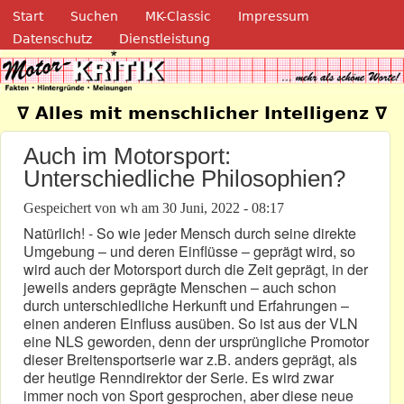
Navigation
Direkt zum Inhalt
Start
Suchen
MK-Classic
Impressum
Datenschutz
Dienstleistung
Motor-Kritik.de
∇ Alles mit menschlicher Intelligenz ∇
Auch im Motorsport:
Unterschiedliche Philosophien?
Gespeichert von
wh
am
30 Juni, 2022 - 08:17
Natürlich! - So wie jeder Mensch durch seine direkte
Umgebung – und deren Einflüsse – geprägt wird, so
wird auch der Motorsport durch die Zeit geprägt, in der
jeweils anders geprägte Menschen – auch schon
durch unterschiedliche Herkunft und Erfahrungen –
einen anderen Einfluss ausüben. So ist aus der VLN
eine NLS geworden, denn der ursprüngliche Promotor
dieser Breitensportserie war z.B. anders geprägt, als
der heutige Renndirektor der Serie. Es wird zwar
immer noch von Sport gesprochen, aber diese neue