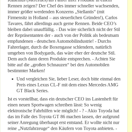
Rennen zeigen? Der Chef des immer schneller wachsenden,
immer größer werdenden Konzerns „Stellantis“ (mit
Firmensitz in Holland – aus steuerlichen Gründen!), Carlos
Tavares, fährt allerdings auch gerne Rennen. Beide CEO’s
bleiben dabei unauffällig. - Das wäre sicherlich nicht der Stil
der Repräsentanten der - auch von der Politik als bedeutsam
empfundenen - deutschen Automobilindustrie! - Durchs
Fahrerlager, durch die Boxengasse schlendern, natürlich
umgeben von Bodygards, das wäre eher der deutsche Stil.
Dem auch dann deren Produkte entsprechen. - Achten Sie
bitte auf die „großen Schnauzen“ bei den Automobilen
bestimmter Marken!
Und vergleichen Sie, lieber Leser, doch bitte einmal den
Preis eines Lexus CL-F mit dem eines Mercedes AMG
GT Black Series.
Ist es vorstellbar, dass ein deutscher CEO ins Lastenheft für
einen neuen Sportwagen schreiben lässt: So wenig
elektronische Fahrhilfen wie möglich! - ? - Akio Toyoda hat
das im Falle des Toyota GT 86 machen lassen, der aufgrund
seiner Anregung überhaupt erst entstand. Er wollte nicht nur
reine „Nutzfahrzeuge“ den Käufern von Toyota anbieten. -