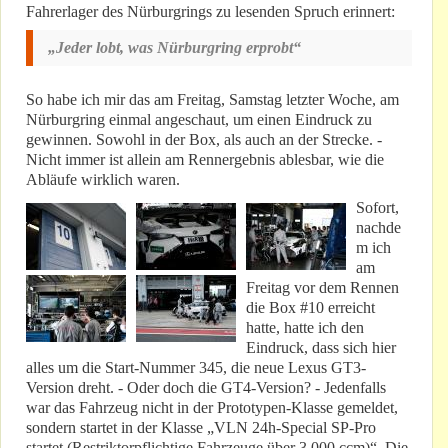
Fahrerlager des Nürburgrings zu lesenden Spruch erinnert:
„Jeder lobt, was Nürburgring erprobt“
So habe ich mir das am Freitag, Samstag letzter Woche, am
Nürburgring einmal angeschaut, um einen Eindruck zu
gewinnen. Sowohl in der Box, als auch an der Strecke. -
Nicht immer ist allein am Rennergebnis ablesbar, wie die
Abläufe wirklich waren.
Sofort,
nachde
m ich
am
Freitag vor dem Rennen
die Box #10 erreicht
hatte, hatte ich den
Eindruck, dass sich hier
alles um die Start-Nummer 345, die neue Lexus GT3-
Version dreht. - Oder doch die GT4-Version? - Jedenfalls
war das Fahrzeug nicht in der Prototypen-Klasse gemeldet,
sondern startet in der Klasse „VLN 24h-Special SP-Pro
startet (Restriktorpflichtige Fahrzeuge über 3.000 ccm)“. Die