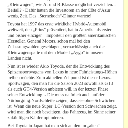
„Kleinwagen“, wie A- und B-Klasse möglichst verzichten. -
Beifall? - Dafür hatten die Investoren an der Côte d’Azur
wenig Zeit. Das „Sternekoch“-Dinner wartete!
Toyota hat 1997 das erste wirkliche Hybrid-Automobil
weltweit, den „Prius“ präsentiert, hat in Amerika als erster –
und bisher einziger – Importeur den größten amerikanischen
Hersteller, General Motors, schon mal bei den
Zulassungszahlen geschlagen, vernachlässigt auch die
Kleinwagensparte mit dem Modell „Aygo“ in unseren
Landen nicht.
Nun ist es wieder Akio Toyoda, der die Entwicklung des
Spitzensportwagens von Lexus in neue Fahrleistungs-Höhen
treiben möchte. Zum aktuellen Zeitpunkt ist dieser Lexus-
Sportwagen, den man für die Saison 2023 sowohl als GT3-
als auch GT4-Version anbieten will, in der letzten Phase
seiner Entwicklung. - Die muss natürlich auch auf der
Nürburgring-Nordschleife zeigen, dass sie ohne Schwächen
ist. Wenn die neue Super_LC-Version dort Schwächen zeigt,
wird man die noch beseitigen, das Fahrzeug im Sinne seiner
zukünftigen Käufer optimieren.
Bei Toyota in Japan hat man sich an den im „alten“