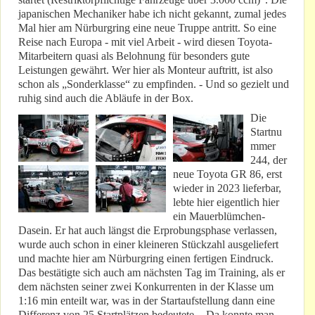
japanischen Mechaniker habe ich nicht gekannt, zumal jedes
Mal hier am Nürburgring eine neue Truppe antritt. So eine
Reise nach Europa - mit viel Arbeit - wird diesen Toyota-
Mitarbeitern quasi als Belohnung für besonders gute
Leistungen gewährt. Wer hier als Monteur auftritt, ist also
schon als „Sonderklasse“ zu empfinden. - Und so gezielt und
ruhig sind auch die Abläufe in der Box.
Die
Startnu
mmer
244, der
neue Toyota GR 86, erst
wieder in 2023 lieferbar,
lebte hier eigentlich hier
ein Mauerblümchen-
Dasein. Er hat auch längst die Erprobungsphase verlassen,
wurde auch schon in einer kleineren Stückzahl ausgeliefert
und machte hier am Nürburgring einen fertigen Eindruck.
Das bestätigte sich auch am nächsten Tag im Training, als er
dem nächsten seiner zwei Konkurrenten in der Klasse um
1:16 min enteilt war, was in der Startaufstellung dann eine
Differenz von 25 Startplätzen bedeutete. - Da konnte man