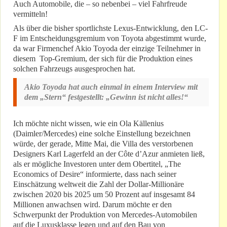
Auch Automobile, die – so nebenbei – viel Fahrfreude
vermitteln!
Als über die bisher sportlichste Lexus-Entwicklung, den LC-
F im Entscheidungsgremium von Toyota abgestimmt wurde,
da war Firmenchef Akio Toyoda der einzige Teilnehmer in
diesem Top-Gremium, der sich für die Produktion eines
solchen Fahrzeugs ausgesprochen hat.
Akio Toyoda hat auch einmal in einem Interview mit
dem „Stern“ festgestellt: „Gewinn ist nicht alles!“
Ich möchte nicht wissen, wie ein Ola Källenius
(Daimler/Mercedes) eine solche Einstellung bezeichnen
würde, der gerade, Mitte Mai, die Villa des verstorbenen
Designers Karl Lagerfeld an der Côte d’Azur anmieten ließ,
als er mögliche Investoren unter dem Obertitel, „The
Economics of Desire“ informierte, dass nach seiner
Einschätzung weltweit die Zahl der Dollar-Millionäre
zwischen 2020 bis 2025 um 50 Prozent auf insgesamt 84
Millionen anwachsen wird. Darum möchte er den
Schwerpunkt der Produktion von Mercedes-Automobilen
auf die Luxusklasse legen und auf den Bau von