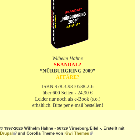
Wilhelm Hahne
SKANDAL?
”NÜRBURGRING 2009”
AFFÄRE?
ISBN 978-3-9810588-2-6
über 600 Seiten - 24,90 €
Leider nur noch als e-Book (s.o.)
erhältlich. Bitte per e-mail bestellen!
© 1997-2026 Wilhelm Hahne • 56729 Virneburg/Eifel •. Erstellt mit
Drupal
(link is external)
und Corolla Theme von
Kiwi Themes
(link is external)