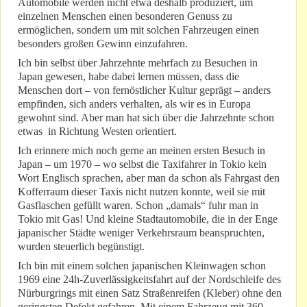
Automobile werden nicht etwa deshalb produziert, um
einzelnen Menschen einen besonderen Genuss zu
ermöglichen, sondern um mit solchen Fahrzeugen einen
besonders großen Gewinn einzufahren.
Ich bin selbst über Jahrzehnte mehrfach zu Besuchen in
Japan gewesen, habe dabei lernen müssen, dass die
Menschen dort – von fernöstlicher Kultur geprägt – anders
empfinden, sich anders verhalten, als wir es in Europa
gewohnt sind. Aber man hat sich über die Jahrzehnte schon
etwas in Richtung Westen orientiert.
Ich erinnere mich noch gerne an meinen ersten Besuch in
Japan – um 1970 – wo selbst die Taxifahrer in Tokio kein
Wort Englisch sprachen, aber man da schon als Fahrgast den
Kofferraum dieser Taxis nicht nutzen konnte, weil sie mit
Gasflaschen gefüllt waren. Schon „damals“ fuhr man in
Tokio mit Gas! Und kleine Stadtautomobile, die in der Enge
japanischer Städte weniger Verkehrsraum beanspruchten,
wurden steuerlich begünstigt.
Ich bin mit einem solchen japanischen Kleinwagen schon
1969 eine 24h-Zuverlässigkeitsfahrt auf der Nordschleife des
Nürburgrings mit einen Satz Straßenreifen (Kleber) ohne den
geringsten Defekt gefahren. Mit einem Fahrzeug mit 360