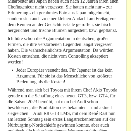
Mitarbeiter aus Japan haben auch nach 12 Jahren ihren alten
Chefingenieur nicht vergessen. Sie hatten nicht nur – zur
Erinnerung - ein gerahmtes Foto aus Japan mitgebracht,
sondern sich auch zu einer kleinen Andacht am Freitag vor
dem Rennen an der Gedächtnisstätte getroffen, sie frisch
hergerichtet und frische Blumen aufgestellt, bzw. gepflanzt.
Ich höre schon die Argumentation in deutschen, großer
Firmen, die ihre verstorbenen Legenden längst vergessen
haben. Die wahrscheinlichste Argumentation: Da würden
Kosten entstehen, die nicht vom Controlling akzeptiert
werden!
Jeder Europäer versteht das. Für Japaner ist das kein
Argument. Für sie ist das Menschliche von größerer
Bedeutung als die Kosten!
Während man sich bei Toyota mit ihrem Chef Akio Toyoda
gerade um die Schaffung eines neuen GT3, bzw. GT4, für
die Saison 2023 bemüht, hat man bei Audi schon
beschlossen, die Produktion des bekannten – und aktuell
siegreichen - Audi R8 GT3 LMS, mit dem René Rast nun
am letzten Sonntag sein erstes Langstreckenrennen auf der
Nürburgring-Nordschleife gewinnen konnte, aber auch
praktisch alle bisher betriebenen Motorsportaktivitäten