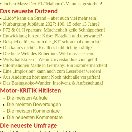
•
Jochen Mass: Der F1-“Malboro“-Mann ist gestorben!
Das neueste Dutzend
•
„Lido“ kann ein Strand – aber auch viel mehr sein!
•
Nürburgring Jubiläum 2027: 100, 15 oder 13 Jahre?
•
P72 & 01 Hypercars: Märchenhaft geile Schnäppchen?
•
Entwicklung hin zur Krise: Plötzlich und unerwartet?
•
Beispiel dafür, warum die „KI“ schon mal dumm ist!
•
Ola kann’s nicht! - Knallt es bald richtig kräftig?
•
Die heile Welt des Robertino: Wild muss sie sein!
•
Wirtschaftskrise? - Wenn Unverständnis viral geht!
•
Informationen Made in Germany: Ein Sommermärchen!
•
Eine „Implosion“ kann auch zum Leserbrief werden!
•
Aus Andermatt hört man: Noch nicht alle vergriffen!
•
Das Basingstoke-Wunder: Insolvenz & Auferstehung!
Motor-KRITIK Hitlisten
Die meisten Aufrufe
Die meisten Bewertungen
Die meisten Kommentare
Die neuesten Kommentare
Die neueste Umfrage