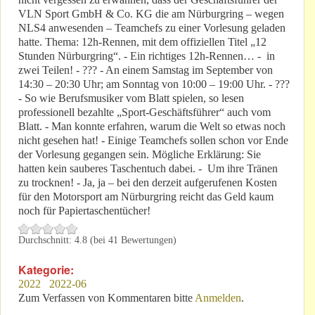
VLN Sport GmbH & Co. KG die am Nürburgring – wegen
NLS4 anwesenden – Teamchefs zu einer Vorlesung geladen
hatte. Thema: 12h-Rennen, mit dem offiziellen Titel „12
Stunden Nürburgring“. - Ein richtiges 12h-Rennen… - in
zwei Teilen! - ??? - An einem Samstag im September von
14:30 – 20:30 Uhr; am Sonntag von 10:00 – 19:00 Uhr. - ???
- So wie Berufsmusiker vom Blatt spielen, so lesen
professionell bezahlte „Sport-Geschäftsführer“ auch vom
Blatt. - Man konnte erfahren, warum die Welt so etwas noch
nicht gesehen hat! - Einige Teamchefs sollen schon vor Ende
der Vorlesung gegangen sein. Mögliche Erklärung: Sie
hatten kein sauberes Taschentuch dabei. - Um ihre Tränen
zu trocknen! - Ja, ja – bei den derzeit aufgerufenen Kosten
für den Motorsport am Nürburgring reicht das Geld kaum
noch für Papiertaschentücher!
Durchschnitt:
4.8
(bei
41
Bewertungen)
Kategorie:
2022
2022-06
Zum Verfassen von Kommentaren bitte
Anmelden
.