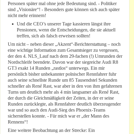
Personen später mal ohne jede Bedeutung sind. - Politiker
sind „Visionäre“! - Besonders gute können sich auch später
nicht mehr erinnern!
Und die CEO’s unserer Tage kassieren längst ihre
Pensionen, wenn die Entscheidungen, die sie aktuell
treffen, sich als falsch erweisen sollten!
Um nicht – neben dieser „Akzent“-Berichterstattung – noch
eine wichtige Information zum Gesamtsieger zu vergessen,
der den 4. NLS_Lauf nach dem 29-fachen (!) Umrunden der
Nordschleife beendete. Davon war der siegreiche Audi R8
GT3 exakt 14 Runden „rastlos“ unterwegs. Ein mir
persönlich bisher unbekannter polnischer Rennfahrer fuhr
auch seine schnellste Runde um 85 Tausendstel Sekunden
schneller als René Rast, war aber in den von ihm gefahrenen
Turns um deutlich mehr als 4 min langsamer als René Rast,
der durch die Gleichmäßigkeit der Zeiten, in der er seine
Runden zurücklegte, als Rennfahrer deutlich überzeugender
war und so auch den Audi-Sieg des Phoenix-Teams
sicherstellen konnte. - Für mich war er „der Mann des
Rennens“!
Eine weitere Beobachtung an der Strecke: Ein