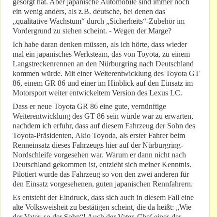
gesorgt hat. Aber japanische Automobile sind immer noch
ein wenig anders, als z.B. deutsche, bei denen das
„qualitative Wachstum“ durch „Sicherheits“-Zubehör im
Vordergrund zu stehen scheint. - Wegen der Marge?
Ich habe daran denken müssen, als ich hörte, dass wieder
mal ein japanisches Werksteam, das von Toyota, zu einem
Langstreckenrennen an den Nürburgring nach Deutschland
kommen würde. Mit einer Weiterentwicklung des Toyota GT
86, einem GR 86 und einer im Hinblick auf den Einsatz im
Motorsport weiter entwickeltem Version des Lexus LC.
Dass er neue Toyota GR 86 eine gute, vernünftige
Weiterentwicklung des GT 86 sein würde war zu erwarten,
nachdem ich erfuhr, dass auf diesem Fahrzeug der Sohn des
Toyota-Präsidenten, Akio Toyoda, als erster Fahrer beim
Renneinsatz dieses Fahrzeugs hier auf der Nürburgring-
Nordschleife vorgesehen war. Warum er dann nicht nach
Deutschland gekommen ist, entzieht sich meiner Kenntnis.
Pilotiert wurde das Fahrzeug so von den zwei anderen für
den Einsatz vorgesehenen, guten japanischen Rennfahrern.
Es entsteht der Eindruck, dass sich auch in diesem Fall eine
alte Volksweisheit zu bestätigen scheint, die da heißt: „Wie
der Vater, so der Sohn“! Auch der Vater, Chef eines der