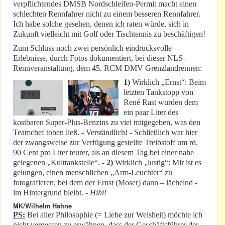
verpflichtendes DMSB Nordschleifen-Permit macht einen
schlechten Rennfahrer nicht zu einem besseren Rennfahrer.
Ich habe solche gesehen, denen ich raten würde, sich in
Zukunft vielleicht mit Golf oder Tischtennis zu beschäftigen!
Zum Schluss noch zwei persönlich eindrucksvolle
Erlebnisse, durch Fotos dokumentiert, bei dieser NLS-
Rennveranstaltung, dem 45. RCM DMV Grenzlandrennen:
1)
Wirklich „Ernst“: Beim
letzten Tankstopp von
René Rast wurden dem
ein paar Liter des
kostbaren Super-Plus-Benzins zu viel mitgegeben, was den
Teamchef toben ließ. - Verständlich! - Schließlich war hier
der zwangsweise zur Verfügung gestellte Treibstoff um rd.
90 Cent pro Liter teurer, als an diesem Tag bei einer nahe
gelegenen „Kulttankstelle“. -
2)
Wirklich „lustig“: Mir ist es
gelungen, einen menschlichen „Arm-Leuchter“ zu
fotografieren, bei dem der Ernst (Moser) dann – lächelnd -
im Hintergrund bleibt. -
Hihi!
MK/Wilhelm Hahne
PS:
Bei aller Philosophie (= Liebe zur Weisheit) möchte ich
nicht vergessen zu erwähnen, dass der Geschäftsführer der