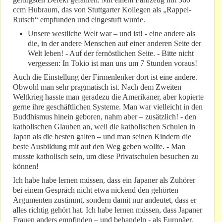
ccm Hubraum, das von Stuttgarter Kollegen als „Rappel-
Rutsch“ empfunden und eingestuft wurde.
Unsere westliche Welt war – und ist! - eine andere als
die, in der andere Menschen auf einer anderen Seite der
Welt leben! - Auf der fernöstlichen Seite. - Bitte nicht
vergessen: In Tokio ist man uns um 7 Stunden voraus!
Auch die Einstellung der Firmenlenker dort ist eine andere.
Obwohl man sehr pragmatisch ist. Nach dem Zweiten
Weltkrieg hasste man geradezu die Amerikaner, aber kopierte
gerne ihre geschäftlichen Systeme. Man war vielleicht in den
Buddhismus hinein geboren, nahm aber – zusätzlich! - den
katholischen Glauben an, weil die katholischen Schulen in
Japan als die besten galten – und man seinen Kindern die
beste Ausbildung mit auf den Weg geben wollte. - Man
musste katholisch sein, um diese Privatschulen besuchen zu
können!
Ich habe habe lernen müssen, dass ein Japaner als Zuhörer
bei einem Gespräch nicht etwa nickend den gehörten
Argumenten zustimmt, sondern damit nur andeutet, dass er
alles richtig gehört hat. Ich habe lernen müssen, dass Japaner
Frauen anders empfinden – und behandeln - als Europäer,