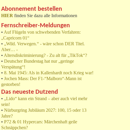
Abonnement bestellen
HIER
finden Sie dazu alle Informationen
Fernschreiber-Meldungen
•
Auf Flügeln von schwebenden Verfahren:
„Capricorn 01“
•
„Wild. Verwegen.“ - wäre schon DER Titel.
Aber… -
•
Altersdiskriminierung? - Zu alt für „TikTok“?
•
Deutscher Bundestag hat nur „geringe
Verspätung“!
•
8. Mai 1945: Als in Kallenhardt noch Krieg war!
•
Jochen Mass: Der F1-“Malboro“-Mann ist
gestorben!
Das neueste Dutzend
•
„Lido“ kann ein Strand – aber auch viel mehr
sein!
•
Nürburgring Jubiläum 2027: 100, 15 oder 13
Jahre?
•
P72 & 01 Hypercars: Märchenhaft geile
Schnäppchen?