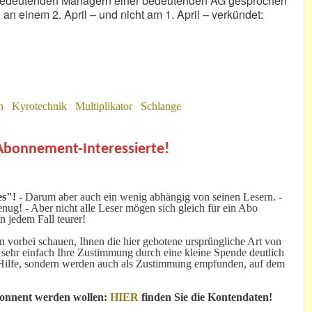
 bedeutenden Managern einer bedeutenden AG gesprochen
an einem 2. April – und nicht am 1. April – verkündet:
n
Kyrotechnik
Multiplikator
Schlange
.
 Abonnement-Interessierte!
s"! -
Darum aber auch ein wenig abhängig von seinen Lesern. -
ug! - Aber nicht alle Leser mögen sich gleich für ein Abo
n jedem Fall teurer!
 vorbei schauen, Ihnen die hier gebotene ursprüngliche Art von
 sehr einfach Ihre Zustimmung durch eine kleine Spende deutlich
e Hilfe, sondern werden auch als Zustimmung empfunden, auf dem
bonnent werden wollen:
HIER
finden Sie die Kontendaten!