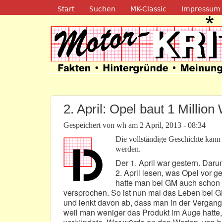
Navigation
Start
Suchen
MK-Classic
Impressum
Motor-Kritik.d
2. April: Opel baut 1 Millio
Gespeichert von
wh
am
2 April, 2013 - 08:34
Die vollständige Geschichte kan
werden.
Der 1. April war gestern. Dar
2. April lesen, was Opel vor 
hatte man bei GM auch schon 
versprochen. So ist nun mal das Leben bei
und lenkt davon ab, dass man in der Vergange
weil man weniger das Produkt im Auge hatte,