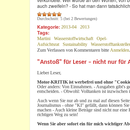
verkündete. Wer würde an den Worten, von
auch zweifeln? - So hat man dann tatsächlich 
Durchschnitt:
5
(bei
2
Bewertungen)
Kategorie:
2013-04
2013
Tags:
Martini
Wasserstoffwirtschaft
Opel-
Aufsichtsrat
Sustainability
Wasserstofftankstelle
Zum Verfassen von Kommentaren bitte
Anmelden
"Anstoß" für Leser – nicht nur für
Lieber Leser,
Motor-KRITIK
ist werbefrei und ohne "Cookie
Oder anders: Von Einnahmen. - Ausgaben gibt's gen
entscheiden. - Obwohl: Volltanken ist inzwischen i
Auch wenn Sie nur ab und zu mal auf diesen Seiten
Journalismus - ohne "KI" gefällt, dann können Sie
machen - Auch kleine Beträge sind nicht nur ein
richtigen Weg zu sein!
Wenn Sie aber sofort ein für mich wichtiger A