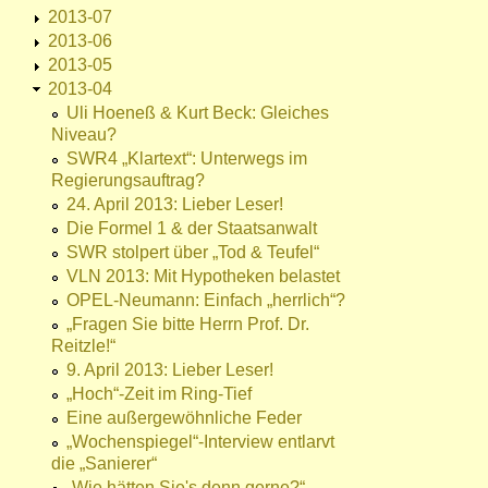
2013-07
2013-06
2013-05
2013-04
Uli Hoeneß & Kurt Beck: Gleiches
Niveau?
SWR4 „Klartext“: Unterwegs im
Regierungsauftrag?
24. April 2013: Lieber Leser!
Die Formel 1 & der Staatsanwalt
SWR stolpert über „Tod & Teufel“
VLN 2013: Mit Hypotheken belastet
OPEL-Neumann: Einfach „herrlich“?
„Fragen Sie bitte Herrn Prof. Dr.
Reitzle!“
9. April 2013: Lieber Leser!
„Hoch“-Zeit im Ring-Tief
Eine außergewöhnliche Feder
„Wochenspiegel“-Interview entlarvt
die „Sanierer“
„Wie hätten Sie's denn gerne?“