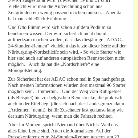
SWR4 ausgestrahlt wird. (Zwischen 19 und 21 Uhr)
Vielleicht wird man die Aufzeichnung schon aus
Zeitgründen ein wenig passend machen müssen. - Aber da
hat man schließlich Erfahrung.
Und Otto Flimm wird sich schon auf dem Podium zu
benehmen wissen. Der wird sicherlich nicht darauf
aufmerksam machen wollen, dass das diesjährige „ADAC-
24-Stunden-Rennen“ vielleicht das letzte dieser Serie auf der
Nürburgring-Nordschleife sein wird. - So viele Starter wie
hier sind auch auf anderen europäischen Rennstrecken nicht
möglich. - Auch da hat die „Nordschleife“ eine
Monopolstellung.
Zur Sicherheit hat der ADAC schon mal in Spa nachgefragt.
Nach meinen Informationen würden dort maximal 96 Starter
möglich sein. - Immerhin. - Und der Weg vom Ruhrgebiet
(als Beispiel) hin zur belgischen Rennstrecke, die praktisch
auch in der Eifel liegt (die sich nach der Landesgrenze dann
„Ardennen“ nennt), ist für Zuschauer fast genauso lang wie
der zum Nürburgring, wenn man die Fahrzeit rechnet.
Aber im Moment spricht Niemand über Nichts. Weil das
alles feine Leute sind. Auch die Journalisten. Auf der
Pressekonferenz zum 24-Stunden-Rennen gestern, am 23.