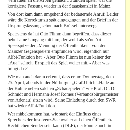
Vertrauten an die Arbeit gemacht. Stunden später war die
korrigierte Fassung wieder in der Staatskanzlei in Mainz.
Von dort kam dann umgehend der bedauernde Anruf: Leider
wäre die Korrektur zu spät eingegangen und der Brief in der
Ursprungsfassung schon nach Brüssel unterwegs.
Spätestens da hat Otto Flimm dann begriffen, dass dieser
behutsame Umgang mit ihm, der wohl als so'ne Art
Speerspitze der „Meinung der Öffentlichkeit“ von den
Mainzer Gegenspielern empfunden wird, eigentlich nur
Alibi-Funktion hat. - Aber Otto Flimm ist nun keiner der
„Aua“ schreit. Er spielt das Spiel weiter mit. - Aber was
bringt das?
Wie man auch daran erkennt, dass er am Donnerstag, dem
25. April, abends in der Nürburger „Graf-Ulrich“-Halle auf
der Bühne neben solchen „Schauspielern“ wie Prof. Dr. Dr.
Schmidt und Hermann-Josef Romes (Verbandsbürgermeister
von Adenau) sitzen wird. Seine Einladung durch den SWR
hat wieder Alibi-Funktion.
Wer mitbekommen hat, wie stark der Einfluss eines
Sprechers der Insolvenz-Sachwalter auf einen Öffentlich-
Rechtlichen Sender sein kann (DLF), der könnte auch im