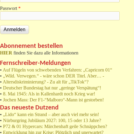
Passwort
*
Abonnement bestellen
HIER
finden Sie dazu alle Informationen
Fernschreiber-Meldungen
•
Auf Flügeln von schwebenden Verfahren: „Capricorn 01“
•
„Wild. Verwegen.“ - wäre schon DER Titel. Aber… -
•
Altersdiskriminierung? - Zu alt für „TikTok“?
•
Deutscher Bundestag hat nur „geringe Verspätung“!
•
8. Mai 1945: Als in Kallenhardt noch Krieg war!
•
Jochen Mass: Der F1-“Malboro“-Mann ist gestorben!
Das neueste Dutzend
•
„Lido“ kann ein Strand – aber auch viel mehr sein!
•
Nürburgring Jubiläum 2027: 100, 15 oder 13 Jahre?
•
P72 & 01 Hypercars: Märchenhaft geile Schnäppchen?
•
Entwicklung hin zur Krise: Plötzlich und unerwartet?