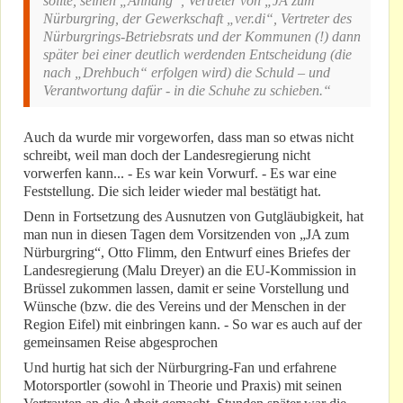
sollte, seinen „Anhang“, Vertreter von „JA zum
Nürburgring, der Gewerkschaft „ver.di“, Vertreter des
Nürburgrings-Betriebsrats und der Kommunen (!) dann
später bei einer deutlich werdenden Entscheidung (die
nach „Drehbuch“ erfolgen wird) die Schuld – und
Verantwortung dafür - in die Schuhe zu schieben.“
Auch da wurde mir vorgeworfen, dass man so etwas nicht
schreibt, weil man doch der Landesregierung nicht
vorwerfen kann... - Es war kein Vorwurf. - Es war eine
Feststellung. Die sich leider wieder mal bestätigt hat.
Denn in Fortsetzung des Ausnutzen von Gutgläubigkeit, hat
man nun in diesen Tagen dem Vorsitzenden von „JA zum
Nürburgring“, Otto Flimm, den Entwurf eines Briefes der
Landesregierung (Malu Dreyer) an die EU-Kommission in
Brüssel zukommen lassen, damit er seine Vorstellung und
Wünsche (bzw. die des Vereins und der Menschen in der
Region Eifel) mit einbringen kann. - So war es auch auf der
gemeinsamen Reise abgesprochen
Und hurtig hat sich der Nürburgring-Fan und erfahrene
Motorsportler (sowohl in Theorie und Praxis) mit seinen