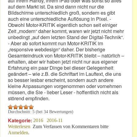
auf ihrem Handy, ihrem iPad oder was sonst so alles
auf dem Markt ist. Da sind dann nicht nur die
Bildschirme unterschiedlich groß, sondern es gibt
auch eine unterschiedliche Auflösung in Pixel. -
Obwohl Motor-KRITIK eigentlich schon seit einiger
Zeit „modern“ daher kommt, waren wir jetzt nicht mehr
unbedingt „auf dem letzten Stand der Digital-Technik“.
- Aber ab sofort kommt nun Motor-KRITIK im
„responsive webdesign“ daher. Der bisherige
Gesamteindruck von Motor-KRITIK bleibt – natürlich –
erhalten, aber wir haben jetzt nicht nur aus eigener
Erfahrung ein paar Dinge bei dieser Gelegenheit
geändert – wie z.B. die Schriftart im Lauftext, die uns
so besser lesbar erscheint, sondern auch andere
kleine Anpassungen vorgenommen oder vornehmen
müssen, die Sie - lieber Leser - hoffentlich nicht als
störend empfinden.
Durchschnitt:
5
(bei
34
Bewertungen)
Kategorie:
2016
2016-11
Weiterlesen
über Es ist soweit: Responsive Webdesign!
Zum Verfassen von Kommentaren bitte
Anmelden
.