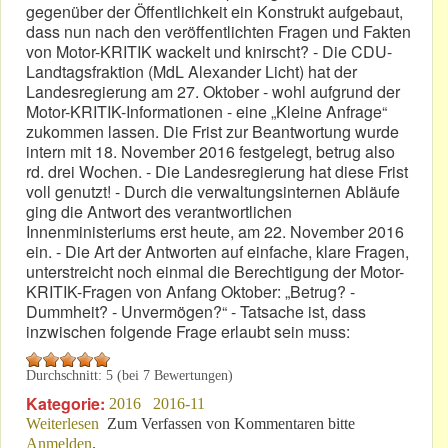
gegenüber der Öffentlichkeit ein Konstrukt aufgebaut,
dass nun nach den veröffentlichten Fragen und Fakten
von Motor-KRITIK wackelt und knirscht? - Die CDU-
Landtagsfraktion (MdL Alexander Licht) hat der
Landesregierung am 27. Oktober - wohl aufgrund der
Motor-KRITIK-Informationen - eine „Kleine Anfrage“
zukommen lassen. Die Frist zur Beantwortung wurde
intern mit 18. November 2016 festgelegt, betrug also
rd. drei Wochen. - Die Landesregierung hat diese Frist
voll genutzt! - Durch die verwaltungsinternen Abläufe
ging die Antwort des verantwortlichen
Innenministeriums erst heute, am 22. November 2016
ein. - Die Art der Antworten auf einfache, klare Fragen,
unterstreicht noch einmal die Berechtigung der Motor-
KRITIK-Fragen von Anfang Oktober: „Betrug? -
Dummheit? - Unvermögen?“ - Tatsache ist, dass
inzwischen folgende Frage erlaubt sein muss:
Durchschnitt:
5
(bei
7
Bewertungen)
Kategorie:
2016
2016-11
Weiterlesen
über RLP-Regierung: Vertrauensmissbrauch?
Zum Verfassen von Kommentaren bitte
Anmelden
.