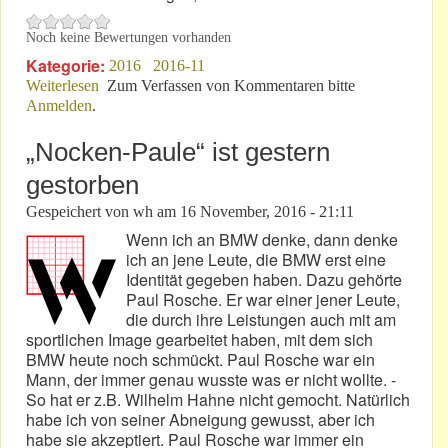
Noch keine Bewertungen vorhanden
Kategorie:
2016
2016-11
Weiterlesen
über 21. November 2016: Lieber Leser!
Zum Verfassen von Kommentaren bitte
Anmelden
.
„Nocken-Paule“ ist gestern
gestorben
Gespeichert von
wh
am
16 November, 2016 - 21:11
Wenn ich an BMW denke, dann denke
ich an jene Leute, die BMW erst eine
Identität gegeben haben. Dazu gehörte
Paul Rosche. Er war einer jener Leute,
die durch ihre Leistungen auch mit am
sportlichen Image gearbeitet haben, mit dem sich
BMW heute noch schmückt. Paul Rosche war ein
Mann, der immer genau wusste was er nicht wollte. -
So hat er z.B. Wilhelm Hahne nicht gemocht. Natürlich
habe ich von seiner Abneigung gewusst, aber ich
habe sie akzeptiert. Paul Rosche war immer ein