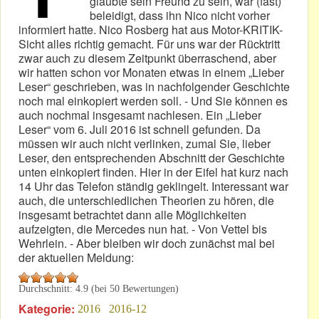
glaubte sein Freund zu sein, war (fast)
beleidigt, dass ihn Nico nicht vorher
informiert hatte. Nico Rosberg hat aus Motor-KRITIK-
Sicht alles richtig gemacht. Für uns war der Rücktritt
zwar auch zu diesem Zeitpunkt überraschend, aber
wir hatten schon vor Monaten etwas in einem „Lieber
Leser“ geschrieben, was in nachfolgender Geschichte
noch mal einkopiert werden soll. - Und Sie können es
auch nochmal insgesamt nachlesen. Ein „Lieber
Leser“ vom 6. Juli 2016 ist schnell gefunden. Da
müssen wir auch nicht verlinken, zumal Sie, lieber
Leser, den entsprechenden Abschnitt der Geschichte
unten einkopiert finden. Hier in der Eifel hat kurz nach
14 Uhr das Telefon ständig geklingelt. Interessant war
auch, die unterschiedlichen Theorien zu hören, die
insgesamt betrachtet dann alle Möglichkeiten
aufzeigten, die Mercedes nun hat. - Von Vettel bis
Wehrlein. - Aber bleiben wir doch zunächst mal bei
der aktuellen Meldung:
Durchschnitt:
4.9
(bei
50
Bewertungen)
Kategorie:
2016
2016-12