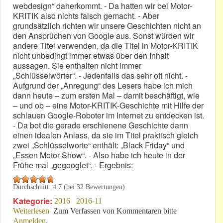
webdesign“ daherkommt. - Da hatten wir bei Motor-
KRITIK also nichts falsch gemacht. - Aber
grundsätzlich richten wir unsere Geschichten nicht an
den Ansprüchen von Google aus. Sonst würden wir
andere Titel verwenden, da die Titel in Motor-KRITIK
nicht unbedingt immer etwas über den Inhalt
aussagen. Sie enthalten nicht immer
„Schlüsselwörter“. - Jedenfalls das sehr oft nicht. -
Aufgrund der „Anregung“ des Lesers habe ich mich
dann heute – zum ersten Mal – damit beschäftigt, wie
– und ob – eine Motor-KRITIK-Geschichte mit Hilfe der
schlauen Google-Roboter im Internet zu entdecken ist.
- Da bot die gerade erschienene Geschichte dann
einen idealen Anlass, da sie im Titel praktisch gleich
zwei „Schlüsselworte“ enthält: „Black Friday“ und
„Essen Motor-Show“. - Also habe ich heute in der
Frühe mal „gegooglet“. - Ergebnis:
Durchschnitt:
4.7
(bei
32
Bewertungen)
Kategorie:
2016
2016-11
Weiterlesen
über Google: ...mit geheimen Algorithmen?
Zum Verfassen von Kommentaren bitte
Anmelden
.