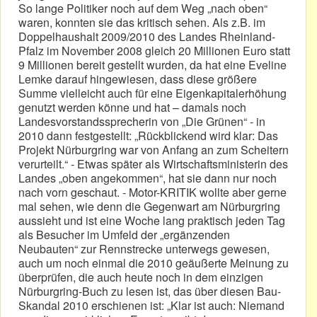
So lange Politiker noch auf dem Weg „nach oben“
waren, konnten sie das kritisch sehen. Als z.B. im
Doppelhaushalt 2009/2010 des Landes Rheinland-
Pfalz im November 2008 gleich 20 Millionen Euro statt
9 Millionen bereit gestellt wurden, da hat eine Eveline
Lemke darauf hingewiesen, dass diese größere
Summe vielleicht auch für eine Eigenkapitalerhöhung
genutzt werden könne und hat – damals noch
Landesvorstandssprecherin von „Die Grünen“ - in
2010 dann festgestellt: „Rückblickend wird klar: Das
Projekt Nürburgring war von Anfang an zum Scheitern
verurteilt.“ - Etwas später als Wirtschaftsministerin des
Landes „oben angekommen“, hat sie dann nur noch
nach vorn geschaut. - Motor-KRITIK wollte aber gerne
mal sehen, wie denn die Gegenwart am Nürburgring
aussieht und ist eine Woche lang praktisch jeden Tag
als Besucher im Umfeld der „ergänzenden
Neubauten“ zur Rennstrecke unterwegs gewesen,
auch um noch einmal die 2010 geäußerte Meinung zu
überprüfen, die auch heute noch in dem einzigen
Nürburgring-Buch zu lesen ist, das über diesen Bau-
Skandal 2010 erschienen ist: „Klar ist auch: Niemand