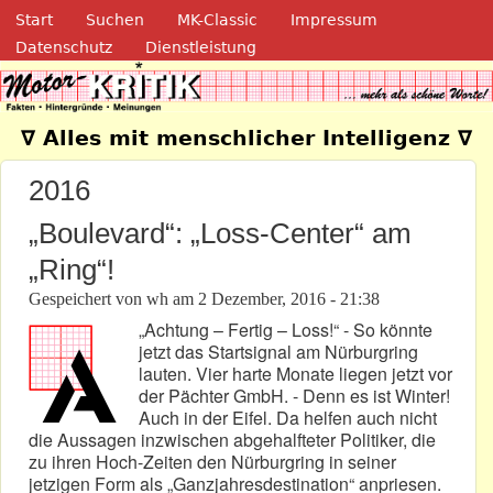
Navigation
Direkt zum Inhalt
Start
Suchen
MK-Classic
Impressum
Datenschutz
Dienstleistung
Motor-Kritik.de
∇ Alles mit menschlicher Intelligenz ∇
2016
„Boulevard“: „Loss-Center“ am
„Ring“!
Gespeichert von
wh
am
2 Dezember, 2016 - 21:38
„Achtung – Fertig – Loss!“ - So könnte
jetzt das Startsignal am Nürburgring
lauten. Vier harte Monate liegen jetzt vor
der Pächter GmbH. - Denn es ist Winter!
Auch in der Eifel. Da helfen auch nicht
die Aussagen inzwischen abgehalfteter Politiker, die
zu ihren Hoch-Zeiten den Nürburgring in seiner
jetzigen Form als „Ganzjahresdestination“ anpriesen.