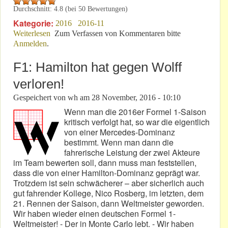
Durchschnitt:
4.8
(bei
50
Bewertungen)
Kategorie:
2016
2016-11
Weiterlesen
über Black Friday: Auftakt Essen Motor-Show
Zum Verfassen von Kommentaren bitte
Anmelden
.
F1: Hamilton hat gegen Wolff
verloren!
Gespeichert von
wh
am
28 November, 2016 - 10:10
Wenn man die 2016er Formel 1-Saison
kritisch verfolgt hat, so war die eigentlich
von einer Mercedes-Dominanz
bestimmt. Wenn man dann die
fahrerische Leistung der zwei Akteure
im Team bewerten soll, dann muss man feststellen,
dass die von einer Hamilton-Dominanz geprägt war.
Trotzdem ist sein schwächerer – aber sicherlich auch
gut fahrender Kollege, Nico Rosberg, im letzten, dem
21. Rennen der Saison, dann Weltmeister geworden.
Wir haben wieder einen deutschen Formel 1-
Weltmeister! - Der in Monte Carlo lebt. - Wir haben