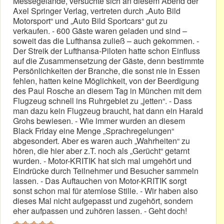
Messegelände, versuchte sich an diesem Abend der
Axel Springer Verlag, vertreten durch „Auto Bild
Motorsport“ und „Auto Bild Sportcars“ gut zu
verkaufen. - 600 Gäste waren geladen und sind –
soweit das die Lufthansa zuließ – auch gekommen. -
Der Streik der Lufthansa-Piloten hatte schon Einfluss
auf die Zusammensetzung der Gäste, denn bestimmte
Persönlichkeiten der Branche, die sonst nie in Essen
fehlen, hatten keine Möglichkeit, von der Beerdigung
des Paul Rosche an diesem Tag in München mit dem
Flugzeug schnell ins Ruhrgebiet zu „jetten“. - Dass
man dazu kein Flugzeug braucht, hat dann ein Harald
Grohs bewiesen. - Wie immer wurden an diesem
Black Friday eine Menge „Sprachregelungen“
abgesondert. Aber es waren auch „Wahrheiten“ zu
hören, die hier aber z.T. noch als „Gerücht“ getarnt
wurden. - Motor-KRITIK hat sich mal umgehört und
Eindrücke durch Teilnehmer und Besucher sammeln
lassen. - Das Auftauchen von Motor-KRITIK sorgt
sonst schon mal für atemlose Stille. - Wir haben also
dieses Mal nicht aufgepasst und zugehört, sondern
eher aufpassen und zuhören lassen. - Geht doch!