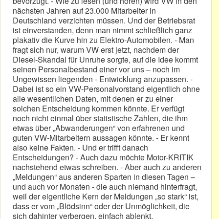
bevorzugt. - Wie zu lesen (und hören) wird VW in den
nächsten Jahren auf 23.000 Mitarbeiter in
Deutschland verzichten müssen. Und der Betriebsrat
ist einverstanden, denn man nimmt schließlich ganz
plakativ die Kurve hin zu Elektro-Automobilen. - Man
fragt sich nur, warum VW erst jetzt, nachdem der
Diesel-Skandal für Unruhe sorgte, auf die Idee kommt
seinen Personalbestand einer vor uns – noch im
Ungewissen liegenden - Entwicklung anzupassen. -
Dabei ist so ein VW-Personalvorstand eigentlich ohne
alle wesentlichen Daten, mit denen er zu einer
solchen Entscheidung kommen könnte. Er verfügt
noch nicht einmal über statistische Zahlen, die ihm
etwas über „Abwanderungen“ von erfahrenen und
guten VW-Mitarbeitern aussagen könnte. - Er kennt
also keine Fakten. - Und er trifft danach
Entscheidungen? - Auch dazu möchte Motor-KRITIK
nachstehend etwas schreiben. - Aber auch zu anderen
„Meldungen“ aus anderen Sparten in diesen Tagen –
und auch vor Monaten - die auch niemand hinterfragt,
weil der eigentliche Kern der Meldungen „so stark“ ist,
dass er vom „Blödsinn“ oder der Unmöglichkeit, die
sich dahinter verbergen, einfach ablenkt.