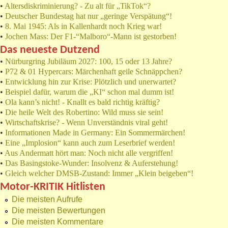
•
Altersdiskriminierung? - Zu alt für „TikTok“?
•
Deutscher Bundestag hat nur „geringe Verspätung“!
•
8. Mai 1945: Als in Kallenhardt noch Krieg war!
•
Jochen Mass: Der F1-“Malboro“-Mann ist gestorben!
Das neueste Dutzend
•
Nürburgring Jubiläum 2027: 100, 15 oder 13 Jahre?
•
P72 & 01 Hypercars: Märchenhaft geile Schnäppchen?
•
Entwicklung hin zur Krise: Plötzlich und unerwartet?
•
Beispiel dafür, warum die „KI“ schon mal dumm ist!
•
Ola kann’s nicht! - Knallt es bald richtig kräftig?
•
Die heile Welt des Robertino: Wild muss sie sein!
•
Wirtschaftskrise? - Wenn Unverständnis viral geht!
•
Informationen Made in Germany: Ein Sommermärchen!
•
Eine „Implosion“ kann auch zum Leserbrief werden!
•
Aus Andermatt hört man: Noch nicht alle vergriffen!
•
Das Basingstoke-Wunder: Insolvenz & Auferstehung!
•
Gleich welcher DMSB-Zustand: Immer „Klein beigeben“!
Motor-KRITIK Hitlisten
Die meisten Aufrufe
Die meisten Bewertungen
Die meisten Kommentare