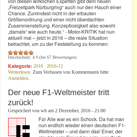
von diesen wirklichen Experten gibt dem neuen
„Freizeitpark Nürburgring“ auch nur den Hauch einer
Chance. Zumindest nicht in der erbauten
Größenordnung und einer nicht überdachten
Zusammenstellung. Konzeptlosigkeit also sowohl
„damals“ wie auch heute.“ - Motor-KRITIK hat nun
aktuell mal – jetzt in 2016 – die reale Situation
betrachtet, um zu der Feststellung zu kommen:
Durchschnitt:
4.9
(bei
67
Bewertungen)
Kategorie:
2016
2016-12
Weiterlesen
über „Boulevard“: „Loss-Center“ am „Ring“!
Zum Verfassen von Kommentaren bitte
Anmelden
.
Der neue F1-Weltmeister tritt
zurück!
Gespeichert von
wh
am
2 Dezember, 2016 - 21:00
Für Alle war es ein Schock. Da hat man
nun endlich wieder einen deutschen F1-
Weltmeister – und dann das! Einer, der