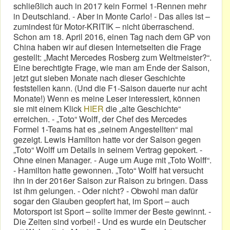
schließlich auch in 2017 kein Formel 1-Rennen mehr
in Deutschland. - Aber in Monte Carlo! - Das alles ist –
zumindest für Motor-KRITIK – nicht überraschend.
Schon am 18. April 2016, einen Tag nach dem GP von
China haben wir auf diesen Internetseiten die Frage
gestellt: „Macht Mercedes Rosberg zum Weltmeister?“.
Eine berechtigte Frage, wie man am Ende der Saison,
jetzt gut sieben Monate nach dieser Geschichte
feststellen kann. (Und die F1-Saison dauerte nur acht
Monate!) Wenn es meine Leser interessiert, können
sie mit einem Klick
HIER
die „alte Geschichte“
erreichen. - „Toto“ Wolff, der Chef des Mercedes
Formel 1-Teams hat es „seinem Angestellten“ mal
gezeigt. Lewis Hamilton hatte vor der Saison gegen
„Toto“ Wolff um Details in seinem Vertrag gepokert. -
Ohne einen Manager. - Auge um Auge mit „Toto Wolff“.
- Hamilton hatte gewonnen. „Toto“ Wolff hat versucht
ihn in der 2016er Saison zur Raison zu bringen. Dass
ist íhm gelungen. - Oder nicht? - Obwohl man dafür
sogar den Glauben geopfert hat, im Sport – auch
Motorsport ist Sport – sollte immer der Beste gewinnt. -
Die Zeiten sind vorbei! - Und es wurde ein Deutscher