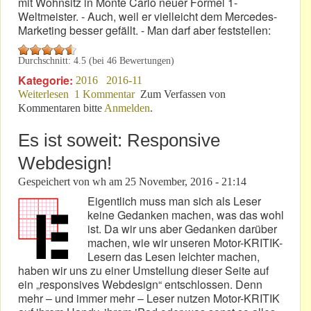
mit Wohnsitz in Monte Carlo neuer Formel 1-
Weltmeister. - Auch, weil er vielleicht dem Mercedes-
Marketing besser gefällt. - Man darf aber feststellen:
Durchschnitt:
4.5
(bei
46
Bewertungen)
Kategorie:
2016
2016-11
Weiterlesen
über F1: Hamilton hat gegen Wolff verloren!
1 Kommentar
Zum Verfassen von
Kommentaren bitte
Anmelden
.
Es ist soweit: Responsive
Webdesign!
Gespeichert von
wh
am
25 November, 2016 - 21:14
Eigentlich muss man sich als Leser
keine Gedanken machen, was das wohl
ist. Da wir uns aber Gedanken darüber
machen, wie wir unseren Motor-KRITIK-
Lesern das Lesen leichter machen,
haben wir uns zu einer Umstellung dieser Seite auf
ein „responsives Webdesign“ entschlossen. Denn
mehr – und immer mehr – Leser nutzen Motor-KRITIK