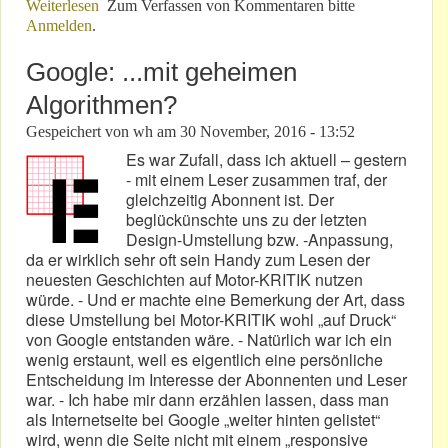
Weiterlesen
über Der neue F1-Weltmeister tritt zurück!
Zum Verfassen von Kommentaren bitte
Anmelden
.
Google: ...mit geheimen
Algorithmen?
Gespeichert von
wh
am
30 November, 2016 - 13:52
Es war Zufall, dass ich aktuell – gestern
- mit einem Leser zusammen traf, der
gleichzeitig Abonnent ist. Der
beglückünschte uns zu der letzten
Design-Umstellung bzw. -Anpassung,
da er wirklich sehr oft sein Handy zum Lesen der
neuesten Geschichten auf Motor-KRITIK nutzen
würde. - Und er machte eine Bemerkung der Art, dass
diese Umstellung bei Motor-KRITIK wohl „auf Druck“
von Google entstanden wäre. - Natürlich war ich ein
wenig erstaunt, weil es eigentlich eine persönliche
Entscheidung im Interesse der Abonnenten und Leser
war. - Ich habe mir dann erzählen lassen, dass man
als Internetseite bei Google „weiter hinten gelistet“
wird, wenn die Seite nicht mit einem „responsive