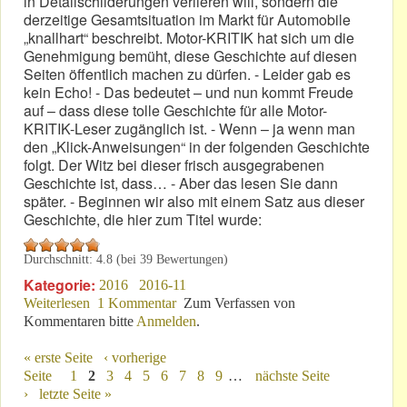
in Detailschilderungen verlieren will, sondern die
derzeitige Gesamtsituation im Markt für Automobile
„knallhart“ beschreibt. Motor-KRITIK hat sich um die
Genehmigung bemüht, diese Geschichte auf diesen
Seiten öffentlich machen zu dürfen. - Leider gab es
kein Echo! - Das bedeutet – und nun kommt Freude
auf – dass diese tolle Geschichte für alle Motor-
KRITIK-Leser zugänglich ist. - Wenn – ja wenn man
den „Klick-Anweisungen“ in der folgenden Geschichte
folgt. Der Witz bei dieser frisch ausgegrabenen
Geschichte ist, dass… - Aber das lesen Sie dann
später. - Beginnen wir also mit einem Satz aus dieser
Geschichte, die hier zum Titel wurde:
Durchschnitt:
4.8
(bei
39
Bewertungen)
Kategorie:
2016
2016-11
Weiterlesen
über „Der nächste Kater kommt bestimmt!“
1 Kommentar
Zum Verfassen von
Kommentaren bitte
Anmelden
.
« erste Seite
‹ vorherige
Seiten
Seite
1
2
3
4
5
6
7
8
9
…
nächste Seite
›
letzte Seite »