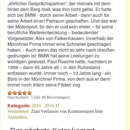
„ehrlicher Gesprächspartner“, der niemals mit dem
hinter dem Berg hielt, was ihm nicht gefiel. Er hatte
sich bei BMW - durch seine Arbeit - dann auch für
seine Arbeit einen Freiraum geschaffen. Und das war
der Motorsport, für den er und sein erster – für seine
berufliche Weiterentwicklung – bedeutender
Vorgesetzter, Alex von Falkenhausen, innerhalb der
Münchner Firma immer eine Schneise geschlagen
haben. - Auch wenn das nicht so sehr nach draußen
gedrungen ist: BMW hat seine Leistungen zu
würdigen gewusst. Paul Rosche hatte, nachdem er
1999 – dann 65 Jahre alt – in den Ruhestand
entlassen wurde, immer noch – 10 Jahre lang - ein
Büro in der Münchner Firma, von dem aus er dann
immer noch intern seine Fäden zog.
Durchschnitt:
5
(bei
48
Bewertungen)
Kategorie:
2016
2016-11
Weiterlesen
über „Nocken-Paule“ ist gestern gestorben
Zum Verfassen von Kommentaren bitte
Anmelden
.